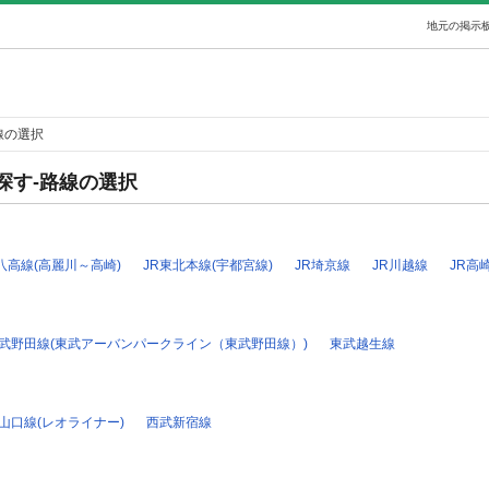
地元の掲示板
線の選択
探す-路線の選択
R八高線(高麗川～高崎)
JR東北本線(宇都宮線)
JR埼京線
JR川越線
JR高
武野田線(東武アーバンパークライン（東武野田線）)
東武越生線
山口線(レオライナー)
西武新宿線