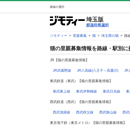
路線の選択
埼玉版
ジモティー
>
里親募集
>
猫
>
埼玉県の猫
>
路
猫の里親募集情報を路線・駅別に
JR【猫の里親募集情報】
JR武蔵野線
JR八高線(八王子～高麗川)
J
東武鉄道（東武）【猫の里親募集情報】
東武東上線
東武伊勢崎線
東武日光線
東
西武鉄道（西武）【猫の里親募集情報】
西武池袋線
西武秩父線
西武狭山線
西武
東京地下鉄（東京メトロ）【猫の里親募集情報】