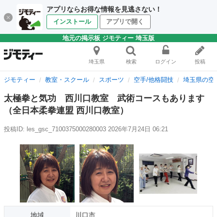
アプリならお得な情報を見逃さない！
インストール
アプリで開く
地元の掲示板 ジモティー 埼玉版
埼玉県
検索
ログイン
投稿
ジモティー
教室・スクール
スポーツ
空手/他格闘技
埼玉県の空
太極拳と気功 西川口教室 武術コースもあります
（全日本柔拳連盟 西川口教室）
投稿ID: les_gsc_7100375000280003
2026年7月24日 06:21
地域
川口市