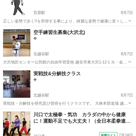
宮原駅
8月7日
正しい姿勢で歩く!!を所得する事により、綺麗な姿勢で健康に若々しく
☆どなたでもお気軽に参加できます。 1レッスン600円 毎週火曜日14
埼玉
さいたま市
宮原駅
ヨガ
姿勢
空手練習生募集(大沢北)
時〜14時50分 他のレッスンスケジュール♪ (火)健康ヘルスウォーキン
グ※...
北越谷駅
8月7日
大沢地区センター公民館の自由学習室他 越谷市東大沢1-12-1 火・金曜
日 18時～19時半 少年部(小学生以下) 19時～21時 一般部(中学生以
埼玉
越谷市
北越谷駅
スポーツ
小学生
実戦技&分解技クラス
上) まずは動き易い格好で、水筒と汗拭きタオルを持って無料体験をし
て下さ...
北越谷駅
8月7日
実戦技・分解技を研究及び習得を行うクラスです。 大林本部道場:越谷
市大林593-1 毎週月曜日19時～21時 担当者 久保田英樹 ✳️せんげん台
埼玉
越谷市
北越谷駅
空手/他格闘技
クラス
川口で太極拳・気功 カラダの中から健康
道場、空き時間帯をお貸しします。利用者募集中✳️
に！運動不足でも大丈夫！（全日本柔拳連
盟…
7月24日
提携サイト