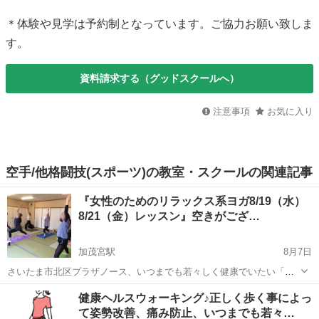
＊体験や見学は予約制となっています。ご協力お願い致しま
す。
資料請求する（グッドスクールへ）
注意事項
お気に入り
空手/他格闘技(スポーツ)の教室・スクールの関連記事
『女性のためのリラックス系ヨガ8/19（水）
8/21（金）レッスン』空きがござ…
加茂宮駅
8月7日
さいたま市北区プラザノース、いつまでも若々しく健康でいたい「女
性のためのリラックス系ヨガ」新規生徒様募集中♪只今初回体験1000円
埼玉
さいたま市
加茂宮駅
ヨガ
レッスン
健康ヘルスウォーキング♪正しく歩く事によっ
キャンペーン実施中です☆彡 身体の硬い方、初心者の方大歓迎！ 水曜
て姿勢改善、痛み防止、いつまでも若々…
日金曜日どちらでもお好き...