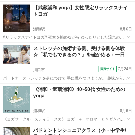
てココロからリラックスしてみませんか？ 全身緩みたい方へ 日常のス
埼玉
所沢市
新所沢駅
ヨガ
月謝
【武蔵浦和 yoga】女性限定リラックスナイ
トレスを解放して、 リラックスしたい方へ向けてのレッスンです。 体
トヨガ
の硬い...
浦和駅
8月6日
\\リラックスナイトヨガ// 夜空を眺めながら ゆったりとした流れのヨ
ガで 呼吸を深めるリラックス時間を 過ごしませんか？ 🔰初心者の方
埼玉
さいたま市
浦和駅
ヨガ
初心者
ストレッチの施術する側、受ける側を体験
も安心してご参加いただけます🔰 日時🔹10月3日(土)18:30〜19:30 場...
☆「私でもできるの？」を確かめる：一日
授…
7月24日
提携サイト
川口市
パートナーストレッチを身につけて 手に職をつけようか。 趣味からや
ってみようか。 期待と同時に湧いてくる不安を解消するために、 一日
埼玉
川口市
その他
《浦和・武蔵浦和》40~50代 女性のための
丸々使って、体験します。 ■体験の一日の流れ■■■■■■■■■■■■■■■■■
yoga
①【施...
浦和駅
8月6日
《ヨガサークル スティラ・スカ》 ヨガ ➕ マロマ ときどきハー
ブティー \\40〜50代女性のためのyoga// ミドルのなんとなく不調を ヨ
埼玉
さいたま市
浦和駅
ヨガ
公民館
バドミントンジュニアクラス（小・中学生/
ガの深い呼吸とゆったりとした動きで 整えていきましょう♪ ...