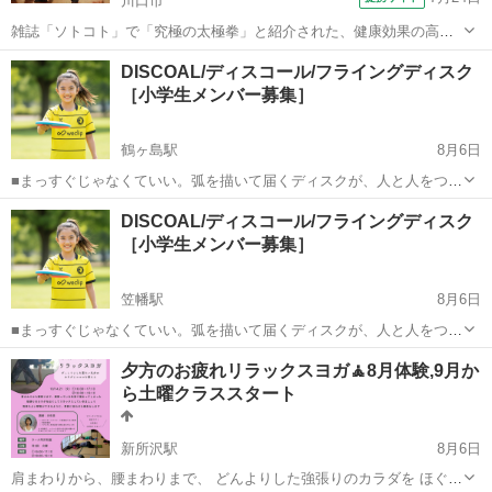
川口市
雑誌「ソトコト」で「究極の太極拳」と紹介された、健康効果の高い
太極拳と、気功が習えるお教室です。 五臓六腑全体の機能を高め、肩
埼玉
川口市
太極拳
DISCOAL/ディスコール/フライングディスク
こり・腰痛・ストレス解消・集中力・免疫力アップなどに大きな力を
［小学生メンバー募集］
発揮します。 穏やかな音楽の流れ...
鶴ヶ島駅
8月6日
■まっすぐじゃなくていい。弧を描いて届くディスクが、人と人をつな
ぐ。 今、子どもたちの「遊び」が変わっています。 外で自然に集まっ
埼玉
鶴ヶ島市
鶴ヶ島駅
その他
子ども
DISCOAL/ディスコール/フライングディスク
て遊ぶ機会が減り、 運動不足やコミュニケーション不足が社会課題と
［小学生メンバー募集］
して指摘されてい...
笠幡駅
8月6日
■まっすぐじゃなくていい。弧を描いて届くディスクが、人と人をつな
ぐ。 今、子どもたちの「遊び」が変わっています。 外で自然に集まっ
埼玉
川越市
笠幡駅
その他
子ども
夕方のお疲れリラックスヨガ🧘8月体験,9月か
て遊ぶ機会が減り、 運動不足やコミュニケーション不足が社会課題と
ら土曜クラススタート
して指摘されてい...
新所沢駅
8月6日
肩まわりから、腰まわりまで、 どんよりした強張りのカラダを ほぐし