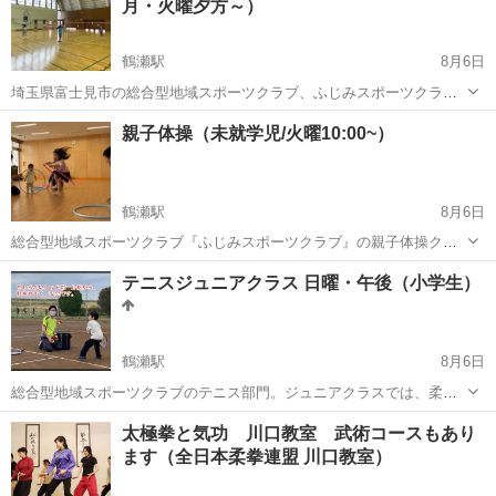
月・火曜夕方～）
鶴瀬駅
8月6日
埼玉県富士見市の総合型地域スポーツクラブ、ふじみスポーツクラブ
のバドミントンジュニアクラス！ 楽しくバドミントンをしたい子はぜ
埼玉
富士見市
鶴瀬駅
バドミントン
小学生
親子体操（未就学児/火曜10:00~）
ひ一度体験してみてください♪ 高学年の初心者も大歓迎です！ ＜バド
ミントンジュニアク...
鶴瀬駅
8月6日
総合型地域スポーツクラブ『ふじみスポーツクラブ』の親子体操クラ
スです！ 親子で行う運動や遊びを通じて、多様な動きを身につけ、運
埼玉
富士見市
鶴瀬駅
体操
親子
テニスジュニアクラス 日曜・午後（小学生）
動が好きになる。 ○対象 未就学児の親子（主に２～４歳） ○会場
富士見市総合体育館...
鶴瀬駅
8月6日
総合型地域スポーツクラブのテニス部門。ジュニアクラスでは、柔ら
かめのボールを使って、まずはテニスに親しみます! ●対象 年長～小
埼玉
富士見市
鶴瀬駅
テニス
テニスコート
太極拳と気功 川口教室 武術コースもあり
2 ●日時 日曜日 16:00～17:00 ※11～2月は14:45～15:45。 ...
ます（全日本柔拳連盟 川口教室）