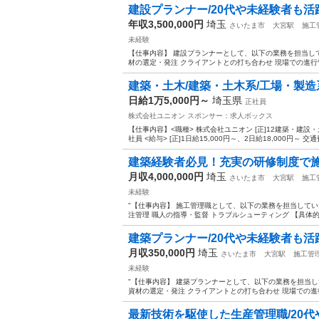
建設プランナー/20代や未経験者も活躍
年収3,500,000円
埼玉
さいたま市
大宮駅
施工
未経験
【仕事内容】 建設プランナーとして、以下の業務を担当して
材の選定・発注 クライアントとの打ち合わせ 現場での進行管理
建築・土木/建築・土木系/工場・製造系
日給1万5,000円～
埼玉県
正社員
株式会社ユニオン
スポンサー：求人ボックス
【仕事内容】<職種> 株式会社ユニオン [正]12建築・建
社員 <給与> [正]1日給15,000円～、2日給18,000円～ 交
建築経験者必見！充実の研修制度で施工
月収4,000,000円
埼玉
さいたま市
大宮駅
施工
未経験
"【仕事内容】 施工管理職として、以下の業務を担当してい
注管理 職人の指導・監督 トラブルシューティング 【具体的には
建築プランナー/20代や未経験者も活躍
月収350,000円
埼玉
さいたま市
大宮駅
施工管
未経験
"【仕事内容】 建築プランナーとして、以下の業務を担当し
資材の選定・発注 クライアントとの打ち合わせ 現場での進行管
最新技術を駆使した生産管理職/20代や