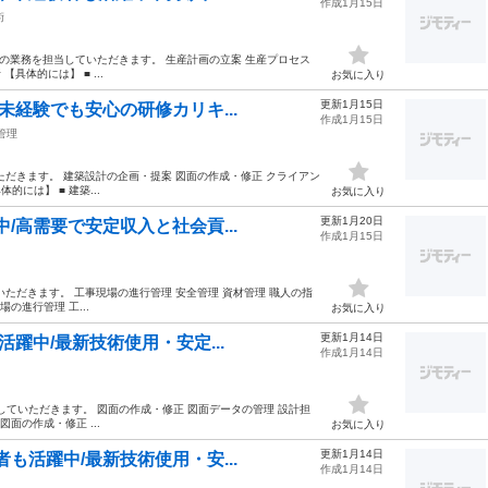
作成1月15日
術
の業務を担当していただきます。 生産計画の立案 生産プロセス
具体的には】 ■ ...
お気に入り
更新1月15日
未経験でも安心の研修カリキ...
作成1月15日
管理
だきます。 建築設計の企画・提案 図面の作成・修正 クライアン
には】 ■ 建築...
お気に入り
更新1月20日
/高需要で安定収入と社会貢...
作成1月15日
ただきます。 工事現場の進行管理 安全管理 資材管理 職人の指
の進行管理 工...
お気に入り
更新1月14日
活躍中/最新技術使用・安定...
作成1月14日
していただきます。 図面の作成・修正 図面データの管理 設計担
面の作成・修正 ...
お気に入り
更新1月14日
も活躍中/最新技術使用・安...
作成1月14日