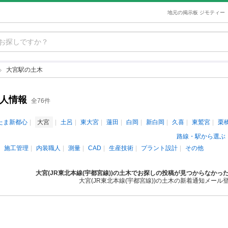
地元の掲示板 ジモティー
大宮駅の土木
求人情報
全76件
たま新都心
大宮
土呂
東大宮
蓮田
白岡
新白岡
久喜
東鷲宮
栗
路線・駅から選ぶ
施工管理
内装職人
測量
CAD
生産技術
プラント設計
その他
大宮(JR東北本線(宇都宮線))の土木でお探しの投稿が見つからなかっ
大宮(JR東北本線(宇都宮線))の土木の新着通知メール