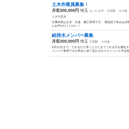
土木作業員募集！
月収300,000円
埼玉
さいたま市
大宮駅
その他
土木作業員
仕事内容は土木 水道 施工管理です。 固定給で休みは日
らお声がけください！
給排水メンバー募集
月収300,000円
埼玉
大宮駅
その他
8月21日まで、できるだけ早くとりにきてくれる方を優先さ
メンバー希望ですが早めに来て頂ける方スケジュール予定相談