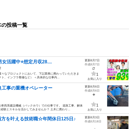
土木の投稿一覧
更新8月7日
女活躍中⭐想定月収28....
作成8月7日
理
様々なプロジェクトにおいて、下記業務に携わっていただきま
1
ト、インフラ整備など） ＜具体的な仕事内...
お気に入り
更新8月6日
良工事の重機オペレーター
作成8月6日
1
の車両系建設機械（バックホウ）での仕事です。 道路工事、解体
験とスキルを活かしてみませんか？ 土木に携わり...
お気に入り
更新8月3日
方を叶える技術職☆年間休日125日♪
作成6月18日