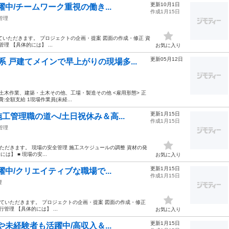
更新10月1日
中/チームワーク重視の働き...
作成1月15日
管理
いただきます。 プロジェクトの企画・提案 図面の作成・修正 資
 【具体的には】 ...
お気に入り
更新05月12日
 戸建てメインで早上がりの現場多...
設・土木作業、建築・土木その他、工場・製造その他 <雇用形態> 正
通費:全額支給 1現場作業員(未経...
更新1月15日
管理職の道へ/土日祝休み＆高...
作成1月15日
管理
ただきます。 現場の安全管理 施工スケジュールの調整 資材の発
】 ■ 現場の安...
お気に入り
更新1月15日
中/クリエイティブな職場で...
作成1月15日
理
ていただきます。 プロジェクトの企画・提案 図面の作成・修正
理 【具体的には】 ...
お気に入り
更新1月15日
未経験者も活躍中/高収入＆...