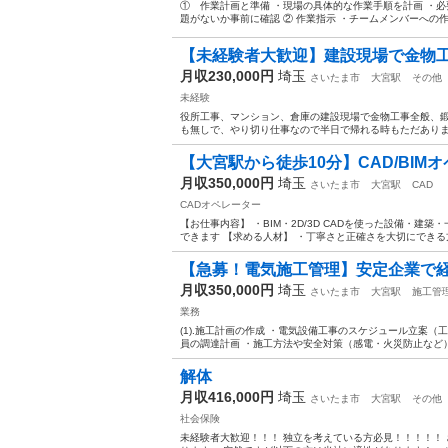
① 作業計画と準備 ・現場の具体的な作業手順を計画 ・
題がないか事前に確認 ② 作業指示 ・チームメンバーへの作業
【未経験者大歓迎】建設現場で金物
月収230,000円
埼玉
さいたま市
大宮駅
その他
未経験
役所工事、マンション、倉庫の建設現場で金物工事全般、鍛
も無しで、やり切り仕事なので半日で帰れる時もただあります
【大宮駅から徒歩10分】CAD/BI
月収350,000円
埼玉
さいたま市
大宮駅
CAD
CADオペレーター
【お仕事内容】 ・BIM・2D/3D CADを使った設備・
できます 【求める人材】 ・丁寧さと正確さを大切にできる方
【急募！電気施工管理】安定企業で経
月収350,000円
埼玉
さいたま市
大宮駅
施工管
業務
(1).施工計画の作成 ・電気設備工事のスケジュール立案
員の調達計画 ・施工方法や安全対策（感電・火災防止など）の計画
解体
月収416,000円
埼玉
さいたま市
大宮駅
その他
社会保険
未経験者大歓迎！！！ 独立を考えている方必見！！！！！ さ