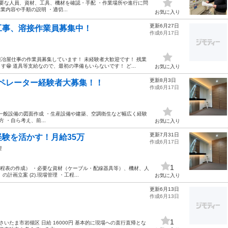
必要な人員、資材、工具、機材を確認・手配 ・作業場所や進行に問
内容や手順の説明 ・適切...
お気に入り
更新6月27日
工事、溶接作業員募集中！
作成6月17日
冶屋仕事の作業員募集しています！ 未経験者大歓迎です！ 残業
 道具等支給なので、最初の準備もいらないです！ ど...
お気に入り
更新8月3日
Mオペレーター経験者大募集！！
作成6月17日
建築・一般設備の図面作成 ・生産設備や建築、空調衛生など幅広く経験
 ・自ら考え、前...
お気に入り
更新7月31日
験を活かす！月給35万
作成6月17日
理
1
（工程表の作成） ・必要な資材（ケーブル・配線器具等）、機材、人
立案 (2).現場管理 ・工程...
お気に入り
更新6月13日
作成6月13日
1
いたま市岩槻区 日給 16000円 基本的に現場への直行直帰とな