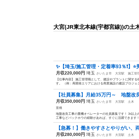
大宮(JR東北本線(宇都宮線))の
✨【埼玉/施工管理・定着率93％❗】⭐男
月収220,000円
埼玉
さいたま市
大宮駅
施工管
【仕事内容】 施工管理職として、建設やプラントに関する
す。 （例：再開発エリアにおける商業施設の建設プロジェク
【社員募集】月給35万円～ 地盤改
月収350,000円
埼玉
さいたま市
大宮駅
土木
重機
地盤改良工事の重機オペレーターの社員募集です！ 3t以上
工事などバックホウの経験があれば、すぐに活躍できます！経
【急募！】働きやすさとやりがい、両
月収280,000円
埼玉
さいたま市
大宮駅
土木