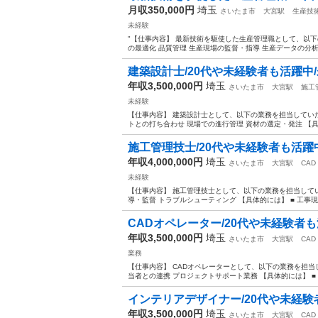
月収350,000円
埼玉
さいたま市
大宮駅
生産技
未経験
"【仕事内容】 最新技術を駆使した生産管理職として、以下
の最適化 品質管理 生産現場の監督・指導 生産データの分析 【
建築設計士/20代や未経験者も活躍中/
年収3,500,000円
埼玉
さいたま市
大宮駅
施工
未経験
【仕事内容】 建築設計士として、以下の業務を担当していた
トとの打ち合わせ 現場での進行管理 資材の選定・発注 【具体的
施工管理技士/20代や未経験者も活躍中
年収4,000,000円
埼玉
さいたま市
大宮駅
CAD
未経験
【仕事内容】 施工管理技士として、以下の業務を担当してい
導・監督 トラブルシューティング 【具体的には】 ■ 工事現場
CADオペレーター/20代や未経験者も
年収3,500,000円
埼玉
さいたま市
大宮駅
CAD
業務
【仕事内容】 CADオペレーターとして、以下の業務を担当
当者との連携 プロジェクトサポート業務 【具体的には】 ■ 図
インテリアデザイナー/20代や未経験者
年収3,500,000円
埼玉
さいたま市
大宮駅
CAD