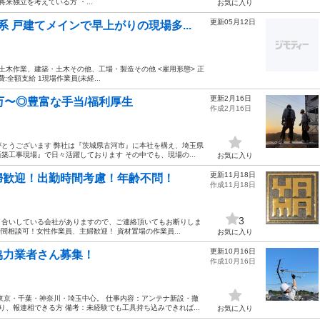
来独立を考えている方 ・...
お気に入り
更新05月12日
 戸建てメインで早上がりの現場多...
設・土木作業、建築・土木その他、工場・製造その他 <雇用形態> 正
通費:全額支給 1現場作業員(未経...
更新2月16日
万〜◎豊富な手当/福利厚生
作成2月16日
とうございます 弊社は『茨城県古河市』に本社を構え、埼玉県
工事現場』で日々活躍しております その中でも、現場の...
お気に入り
更新11月18日
婦歓迎！出勤時間考慮！年齢不問！
作成11月18日
3
き合いしている会社がありますので、ご連絡頂いてもお断りしま
間相談可！女性作業員、主婦歓迎！ 資材置場の作業員...
お気に入り
更新10月16日
協力業者さん募集！
作成10月16日
東京・千葉・神奈川・埼玉中心。 仕事内容：アンテナ新設・撤
り、報連相できる方 備考：未経験でも工具持ち込みできれば...
お気に入り