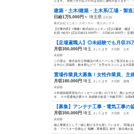
ります。 突然ですが以下の方は当社に適性があります！ ・将
建築・土木/建築・土木系/工場・製造系
日給1万5,000円～
埼玉県
正社員
株式会社ユニオン
スポンサー：求人ボックス
【仕事内容】<職種> 株式会社ユニオン [正]12建築・建
社員 <給与> [正]1日給15,000円～、2日給18,000円～ 交
【足場鳶職人】◎未経験でも月収35
月収350,000円
埼玉
さいたま市
大宮駅
土木
未経験
この度は、株式会社公和建設の求人ページをご覧頂きありが
を中心に茨城県・栃木県などで『大手ゼネコンによる大型新築
置場作業員大募集！女性作業員、主
月収180,000円
埼玉
さいたま市
大宮駅
鳶職
未経験
※外国技能実習生のメッセージが多いのですが、既にお付
す。 ※※普通免許要※※ 未経験大歓迎！年齢不問！ 出勤時
【募集】アンテナ工事・電気工事の
月収350,000円
埼玉
さいたま市
大宮駅
土木
未経験
個人事業主として一緒に動ける方を探しています。 現場は
去・ブースター交換など 報酬：業務委託 条件：責任感があ