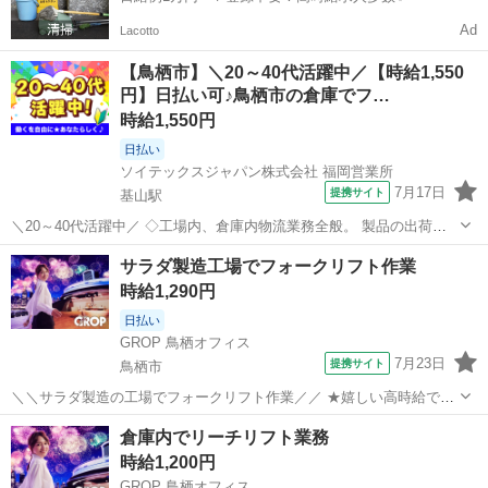
Ad
Lacotto
【鳥栖市】＼20～40代活躍中／【時給1,550
円】日払い可♪鳥栖市の倉庫でフ…
時給1,550円
日払い
ソイテックスジャパン株式会社 福岡営業所
7月17日
提携サイト
基山駅
＼20～40代活躍中／ ◇工場内、倉庫内物流業務全般。 製品の出荷出
庫(フォークリフト使用) 製品の運搬・製造ラインへの原材料供給運搬
佐賀
鳥栖市
基山駅
ドライバー
サラダ製造工場でフォークリフト作業
(ハンドリフト使用) システム端末を使用した入出庫保管処理業務 ※運
時給1,290円
搬は基本的に...
日払い
GROP 鳥栖オフィス
7月23日
提携サイト
鳥栖市
＼＼サラダ製造の工場でフォークリフト作業／／ ★嬉しい高時給で月
給２０万以上！ ★夜勤なので渋滞に合わず通勤楽々♪ ★カウンターリ
佐賀
鳥栖市
ドライバー
倉庫内でリーチリフト業務
フトの経験を活かせます！ −−−−−−−−−−−−−−−−−−−−−−−− (雇入れ直
時給1,200円
後)...
GROP 鳥栖オフィス