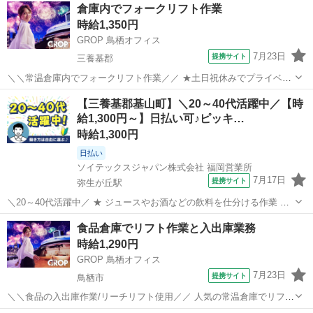
佐賀
三養基郡
ドライバー
倉庫内でフォークリフト作業
−− (雇入れ直後) ＜具体的なお仕事内容＞ 建築用塗料を製造してい...
時給1,350円
GROP 鳥栖オフィス
7月23日
提携サイト
三養基郡
＼＼常温倉庫内でフォークリフト作業／／ ★土日祝休みでプライベー
ト充実♪ ★16：00までの実働7時間なので体の負担も少ない！ ★リフ
佐賀
三養基郡
ドライバー
【三養基郡基山町】＼20～40代活躍中／【時
トの経験活かせます！ −−−−−−−−−−−−−−−−−−−−−−−− (雇入れ直
給1,300円～】日払い可♪ピッキ…
後)...
時給1,300円
日払い
ソイテックスジャパン株式会社 福岡営業所
7月17日
提携サイト
弥生が丘駅
＼20～40代活躍中／ ★ ジュースやお酒などの飲料を仕分ける作業 ★
■商品のパレット積み ■リーチフォークリフトによる運搬作業 ■指示書
佐賀
三養基郡
弥生が丘駅
ドライバー
食品倉庫でリフト作業と入出庫業務
に沿った商品のピッキング ※初めはピッキング?パレットをエレベー
時給1,290円
ター前まで運ぶの...
GROP 鳥栖オフィス
7月23日
提携サイト
鳥栖市
＼＼食品の入出庫作業/リーチリフト使用／／ 人気の常温倉庫でリフト
作業者募集！ リフト３割なのでリフトの経験が少ない方も チャレンジ