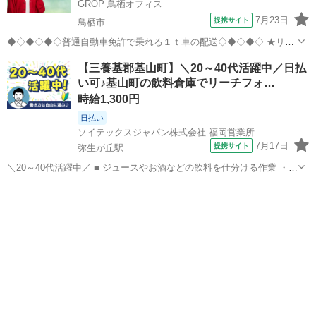
GROP 鳥栖オフィス
7月23日
提携サイト
鳥栖市
◆◇◆◇◆◇普通自動車免許で乗れる１ｔ車の配送◇◆◇◆◇ ★リフ
ト・準中型以上の免許保持者も大歓迎！ ★暦通りのお休みで予定が立
佐賀
鳥栖市
ドライバー
【三養基郡基山町】＼20～40代活躍中／日払
てやすい！ ★資格取得制度もあります！ −−−−−−−−−−−−−−−−−−−−−
い可♪基山町の飲料倉庫でリーチフォ…
−−− ...
時給1,300円
日払い
ソイテックスジャパン株式会社 福岡営業所
7月17日
提携サイト
弥生が丘駅
＼20～40代活躍中／ ■ ジュースやお酒などの飲料を仕分ける作業 ・商
品のパレット積み ・リーチフォークリフトによる運搬作業 ・指示書に
佐賀
三養基郡
弥生が丘駅
ドライバー
沿った商品のピッキング ※初めはピッキング?パレットをエレベータ
ー前まで運ぶの繰り...