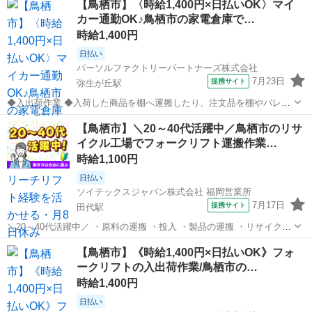
【鳥栖市】〈時給1,400円×日払いOK〉マイ
す(^^)/ 営業活動はありません◎ はじめは、 商品を覚えていただく為
カー通勤OK♪鳥栖市の家電倉庫で…
に倉庫業務からスター...
時給1,400円
日払い
パーソルファクトリーパートナーズ株式会社
7月23日
提携サイト
弥生が丘駅
◆入出荷作業 ◆入荷した商品を棚へ運搬したり、注文品を棚やパレッ
トから運搬し出荷する作業をお願いします ◆フォークリフトを使った
佐賀
鳥栖市
弥生が丘駅
ドライバー
【鳥栖市】＼20～40代活躍中／鳥栖市のリサ
倉庫内の家電製品の入出荷作業を担当します ◆リーチリフトの経験が
イクル工場でフォークリフト運搬作業…
活かせるお仕事です ※一部手作業...
時給1,100円
日払い
ソイテックスジャパン株式会社 福岡営業所
7月17日
提携サイト
田代駅
＼20～40代活躍中／ ・原料の運搬 ・投入 ・製品の運搬 ・リサイクル
事業に伴う機械のオペレーター などが主な作業です。 未経験者でも、
佐賀
鳥栖市
田代駅
ドライバー
【鳥栖市】《時給1,400円×日払いOK》フォ
指導・サポートしますので、大歓迎です! ※随時、工場見学受付中で
ークリフトの入出荷作業/鳥栖市の…
す! フォー...
時給1,400円
日払い