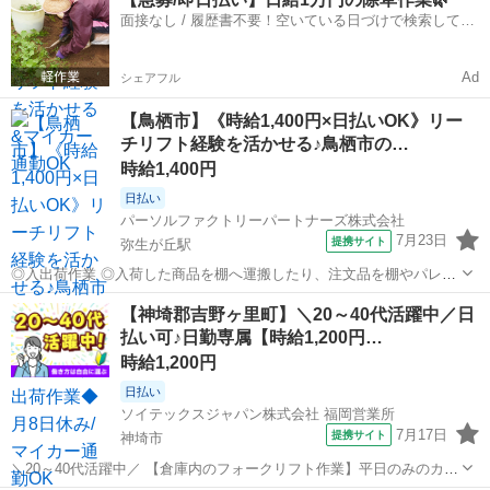
ットから運搬し出荷する作業をお任せします ・リーチリフトの経験が
面接なし / 履歴書不要！空いている日づけで検索して即
活かせるお仕事です ※一部手作業...
日はたらける✨
Ad
シェアフル
【鳥栖市】《時給1,400円×日払いOK》リー
チリフト経験を活かせる♪鳥栖市の…
時給1,400円
日払い
パーソルファクトリーパートナーズ株式会社
7月23日
提携サイト
弥生が丘駅
◎入出荷作業 ◎入荷した商品を棚へ運搬したり、注文品を棚やパレッ
トから運搬し出荷する作業をお任せいたします ◎フォークリフトを使
佐賀
鳥栖市
弥生が丘駅
ドライバー
【神埼郡吉野ヶ里町】＼20～40代活躍中／日
った倉庫内の家電製品の入出荷作業を担当します ◎リーチリフトの経
払い可♪日勤専属【時給1,200円…
験が活かせるお仕事です ※一部手...
時給1,200円
日払い
ソイテックスジャパン株式会社 福岡営業所
7月17日
提携サイト
神埼市
＼20～40代活躍中／ 【倉庫内のフォークリフト作業】平日のみのカン