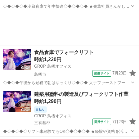
◇◆◇◆◇◆冷蔵倉庫で年中快適◇◆◇◆◇◆ ★先輩社員さんがしっ
かり教えてくれます ★職場内の人間関係も良好で働きやすい♪ ★勤務
佐賀
鳥栖市
ドライバー
開始時間選べます！ (例：7：00～、9：00～、13：00～) −−−−−−−−−
−−−...
食品倉庫でフォークリフト
時給1,220円
GROP 鳥栖オフィス
7月23日
提携サイト
鳥栖市
◇◆◇◆午後から勤務で朝はゆっくり◇◆◇◆ 大手ファーストフード
店の商品を保管している倉庫です。 冷蔵・冷凍選べます！防寒着は貸
佐賀
鳥栖市
ドライバー
建築用塗料の製造及びフォークリフト作業
与！ シフト制で平日休めます♪ ------ (雇入れ直後) ＜具体的なお仕事内
時給1,290円
容＞ 【冷...
日払い
GROP 鳥栖オフィス
7月23日
提携サイト
三養基郡
◆◇◆◇◆◇リフト未経験でもOK◇◆◇◆◇◆ ★経験や資格を活か
せます ★土日休みでプライベート充実♪ −−−−−−−−−−−−−−−−−−−−−−