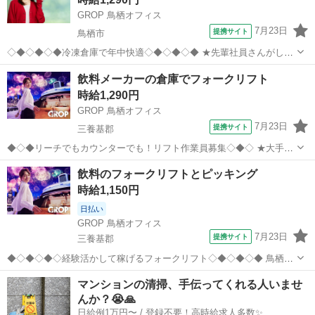
GROP 鳥栖オフィス
7月23日
提携サイト
鳥栖市
◇◆◇◆◇◆冷凍倉庫で年中快適◇◆◇◆◇◆ ★先輩社員さんがしっ
かり教えてくれます ★職場内の人間関係も良好で働きやすい♪ ★勤務
佐賀
鳥栖市
ドライバー
飲料メーカーの倉庫でフォークリフト
開始時間選べます！ (例：8：30～、12：00～、14：00～、15：00～)
時給1,290円
−−−−...
GROP 鳥栖オフィス
7月23日
提携サイト
三養基郡
◆◇◆リーチでもカウンターでも！リフト作業員募集◇◆◇ ★大手飲
料メーカー内の倉庫での勤務 ★経験や資格を活かせます ★土日祝休み
佐賀
三養基郡
ドライバー
飲料のフォークリフトとピッキング
でプライベート充実♪ −−−−−−−−−−−−−−−−−−−−−−−− (雇入れ直後)
時給1,150円
...
日払い
GROP 鳥栖オフィス
7月23日
提携サイト
三養基郡
◆◇◆◇◆◇経験活かして稼げるフォークリフト◇◆◇◆◇◆ 鳥栖・
基山・小郡から通勤便利な場所です。 日曜も平日も休める♪ 残業たく
佐賀
三養基郡
ドライバー
マンションの清掃、手伝ってくれる人いませ
さんで稼げる！！ −−−−−−−−−−−−−−−−−−−−−−−− (雇入れ直後) ＜
んか？😭🙏
具...
日給例1万円〜 / 登録不要！高時給求人多数✨