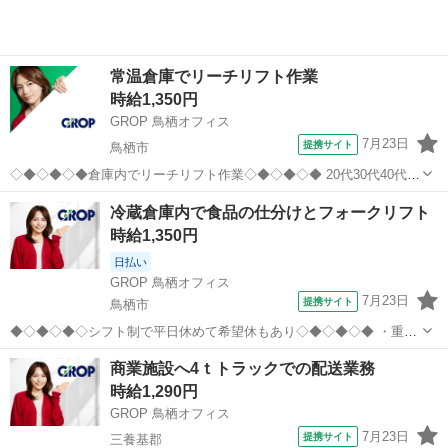
常温倉庫でリーチリフト作業
時給1,350円
GROP 鳥栖オフィス
7月23日
提携サイト
鳥栖市
◇◆◇◆◇◆倉庫内でリーチリフト作業◇◆◇◆◇◆ 20代30代40代活
躍中！ 常温倉庫で経験活かして働ける！ 頑張り次第で時給UPも叶
佐賀
鳥栖市
ドライバー
冷蔵倉庫内で食品の仕分けとフォークリフト
う！ −−−−−−−−−−−−−−−−−−−−−−−− (雇入れ直後) ＜具体的なお...
時給1,350円
日払い
GROP 鳥栖オフィス
7月23日
提携サイト
鳥栖市
◆◇◆◇◆◇シフト制で平日休めて希望休もあり◇◆◇◆◇◆ ・重量
物もほぼなし！ ・リーチリフトの経験活かせます −−−−−−−−−−−−−−
佐賀
鳥栖市
ドライバー
商業施設へ4ｔトラックでの配送業務
−−−−−−−−−− (雇入れ直後) ＜具体的なお仕事内容＞ 【リーチリフト
時給1,290円
で...
GROP 鳥栖オフィス
7月23日
提携サイト
三養基郡