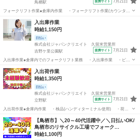
7月21日
提携サイト
鳥栖駅
フォークリフト作業●倉庫内作業 ・フォークリフト作業(カウンター)
・その他付随する業務 ※製品を倉庫内に運んでいただきます。
佐賀
鳥栖市
鳥栖駅
ドライバー
入出庫作業
※20kg程度の重量物の取り扱いがございます。 ＜勤務先のご紹介＞
時給1,150円
プラスチックの原料か...
日払い
株式会社ジャパンクリエイト 久留米営業所
7月21日
提携サイト
吉野ケ里公園駅
入出庫作業●倉庫内でのフォークリフト業務 ・入出庫作業 ・ピッ
キング ・その他付随する業務 ※夏は暑い工場となります。 ※基本
佐賀
三養基郡
吉野ケ里公園駅
ドライバー
入出荷作業
はリーチフォークを使用いたします。 場合によりカウンターフォー
時給1,350円
クを使用することもございま...
日払い
株式会社ジャパンクリエイト 久留米営業所
7月21日
提携サイト
立野駅
入出荷作業●倉庫内作業 ・検品(ハンディターミナル使用) ・荷受
け作業 ・商品仕分け ・入出荷作業 ・その他付随する業務 ※メ
佐賀
三養基郡
立野駅
ドライバー
【鳥栖市】＼20～40代活躍中／＼日払いOK/
インはリーチフォークを使用いたしますが、カウンターフォークを扱
鳥栖市のリサイクル工場でフォーク…
っていただく業務もござい...
時給1,100円