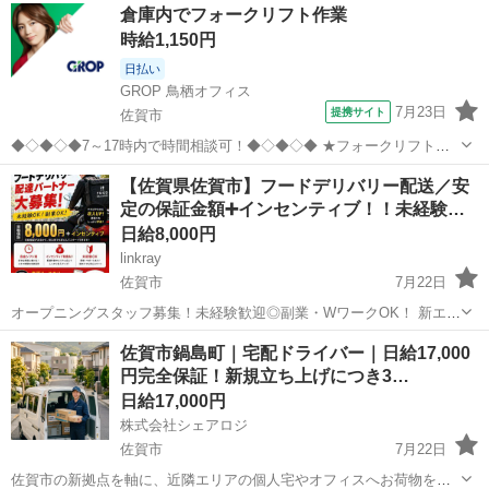
佐賀
鳥栖市
ドライバー
倉庫内でフォークリフト作業
しやすい！ ーーーーーーーーーーーーーーーーーーーーーー (雇入れ
時給1,150円
直後) ＜具体的なお...
日払い
GROP 鳥栖オフィス
7月23日
提携サイト
佐賀市
◆◇◆◇◆7～17時内で時間相談可！◆◇◆◇◆ ★フォークリフトの
有資格者の募集です！ ★休憩はお昼の1時間の他に、 午前・午後に
佐賀
佐賀市
ドライバー
【佐賀県佐賀市】フードデリバリー配送／安
も各15分ずつあります。 −−−−−−−−−−−−−−−−−−−−−−−− (雇入れ直...
定の保証金額➕インセンティブ！！未経験…
日給8,000円
linkray
佐賀市
7月22日
オープニングスタッフ募集！未経験歓迎◎副業・WワークOK！ 新エリ
アオープンにつき、配送スタッフを募集します！ アプリで注文された
佐賀
佐賀市
ドライバー
スタッフ
佐賀市鍋島町｜宅配ドライバー｜日給17,000
飲食店の商品を受け取り、お客様へお届けするシンプルなお仕事で
円完全保証！新規立ち上げにつき3…
す。 【仕事内容...
日給17,000円
株式会社シェアロジ
佐賀市
7月22日
佐賀市の新拠点を軸に、近隣エリアの個人宅やオフィスへお荷物をお