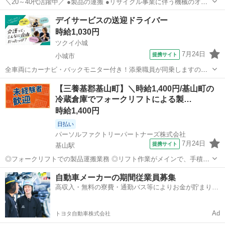
＼20～40代活躍中／ ●製品の運搬 ●リサイクル事業に伴う機械のオペ
レーター ●原料の運搬 ●投入 ※随時、工場見学受付中です! フォーク
佐賀
鳥栖市
田代駅
ドライバー
デイサービスの送迎ドライバー
リフト(カウンター)を使用した運搬です。 などが主な作業です。 未経
時給1,030円
験者で...
ツクイ小城
7月24日
提携サイト
小城市
全車両にカーナビ・バックモニター付き！添乗職員が同乗しますので
安心して始められます。 ※デイサービスを利用されるお客様の送迎
佐賀
小城市
ドライバー
【三養基郡基山町】＼時給1,400円/基山町の
業務 ※専用車両(キャラバン・ハイエース)の運転、各種点検 ※乗
冷蔵倉庫でフォークリフトによる製…
降時の介護補助(歩行介助・車い...
時給1,400円
日払い
パーソルファクトリーパートナーズ株式会社
7月24日
提携サイト
基山駅
◎フォークリフトでの製品運搬業務 ◎リフト作業がメインで、手積
み・手降ろしはほぼありません。 ◎経験を活かせるお仕事です。 ◎各
佐賀
三養基郡
基山駅
ドライバー
自動車メーカーの期間従業員募集
部署から製品を回収し、冷蔵倉庫へ運搬します。 ＼フォークリフト経
高収入・無料の寮費・通勤バス等によりお金が貯まりや
験者歓迎♪/ ◎重量物はフォー...
すい環境
Ad
トヨタ自動車株式会社