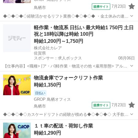
7月23日
提携サイト
鳥栖市
◆◇◆◇◆◇経験活かせるリフト業務◇◆◇◆◇◆ ・金土休みの連休
あり！ ・派遣スタッフが複数活躍している職場です！ ・男女不問で活
佐賀
鳥栖市
ドライバー
軽作業・物流系 日払い 最大時給1 750円 土日
躍中！ −−−−−−−−−−−−−−−−−−−−−−−− (雇入れ直後) ＜具体的なお仕
祝と18時以降は時給 100円
事...
時給1,200円～1,750円
株式会社カレア
佐賀県
スポンサー：求人ボックス
08月06日
【仕事内容】<職種> [ア・パ]軽作業・物流その他 <雇用形態> アルバ
イト・パート <給与> [ア・パ]時給1,200円～1,750円 交通費:一部支給
アルバイト・パート
物流倉庫でフォークリフト作業
上限15,000円(1日辺りの上限は500円/日) 公共交通機関ご利用の方...
時給1,350円
日払い
GROP 鳥栖オフィス
7月23日
提携サイト
鳥栖市
◆◇◆◇◆◇カスケードリフトの経験が積める◆◇◆◇◆◇ 大手飲料
品メーカーの商品を取り扱う 物流センターのお仕事です！ 夏場の繁忙
佐賀
鳥栖市
ドライバー
１ｔ車の配送・荷卸し作業
対応につき複数名募集！！ 時間帯選べます！ −−−−−−−−−−−−−−−−−−
時給1,290円
−−−−−−...