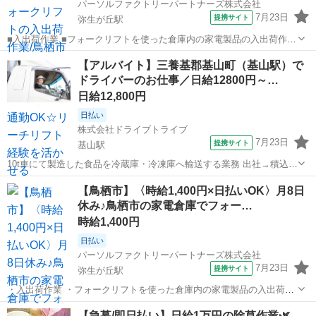
パーソルファクトリーパートナーズ株式会社
7月23日
提携サイト
弥生が丘駅
■入出荷作業 ■フォークリフトを使った倉庫内の家電製品の入出荷作業
を担当します ■入荷した商品を棚へ運搬したり、注文品を棚やパレッ
佐賀
鳥栖市
弥生が丘駅
ドライバー
【アルバイト】三養基郡基山町（基山駅）で
トから運搬し出荷する作業をお願いいたします ■リーチリフトの経験
ドライバーのお仕事／日給12800円～…
が活かせるお仕事です ※一部手...
日給12,800円
日払い
株式会社ドライブトライブ
7月23日
提携サイト
基山駅
10t車にて製造した食品を冷蔵庫・冷凍庫へ輸送する業務 出社→積込→
輸送→退社 ◆商品種類：伊藤ハム ◆体力：多少あり ◆配送
佐賀
三養基郡
基山駅
ドライバー
【鳥栖市】〈時給1,400円×日払いOK〉月8日
先：冷蔵庫・冷凍庫 ◆便数：ルートによる ◆配送件数：ルートに
休み♪鳥栖市の家電倉庫でフォー…
よる ◆配送エリア：...
時給1,400円
日払い
パーソルファクトリーパートナーズ株式会社
7月23日
提携サイト
弥生が丘駅
・入出荷作業 ・フォークリフトを使った倉庫内の家電製品の入出荷作
業を担当します ・入荷した商品を棚へ運搬したり、注文品を棚やパレ
佐賀
鳥栖市
弥生が丘駅
ドライバー
【急募/即日払い】日給1万円の除草作業🌿