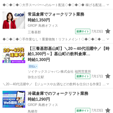
◆◇◆◇◆◇大手スーパーへのルート配送◇◆◇◆◇◆ 稼げる配送！
月収35万！！ 大型免許お持ちの方大歓迎！ −−−−−−−−−−−−−−−−−−−
佐賀
三養基郡
ドライバー
常温倉庫でフォークリフト業務
−−−−− (雇入れ直後) ＜具体的なお仕事内容＞ 4tドライバーでのル...
時給1,350円
GROP 鳥栖オフィス
7月23日
提携サイト
三養基郡
◆◇◆◇◆◇手作業なし！重量物無！リフトメイン！◇◆◇◆◇◆ 教
育体制バッチリのフォークリフト作業！ ほぼリフト乗りっぱなしなの
佐賀
三養基郡
ドライバー
【三養基郡基山町】＼20～40代活躍中／【時
でリフト好きにはたまらない！ −−−−−−−−−−−−−−−−−−−−−−−− (雇入
給1,300円～】基山町の飲料倉庫…
れ直...
時給1,300円
日払い
ソイテックスジャパン株式会社 福岡営業所
7月17日
提携サイト
弥生が丘駅
＼20～40代活躍中／ 【ジュースやお酒などの飲料を仕分ける作業】
◆リーチフォークリフトによる運搬作業 ◆指示書に沿った商品のピッ
佐賀
三養基郡
弥生が丘駅
ドライバー
冷蔵倉庫でのフォークリフト業務
キング ◆商品のパレット積み ※初めはピッキング?パレットをエレベ
時給1,290円
ーター前まで運ぶの繰り...
GROP 鳥栖オフィス
7月23日
提携サイト
鳥栖市