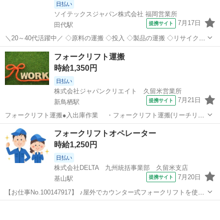
日払い
ソイテックスジャパン株式会社 福岡営業所
7月17日
提携サイト
田代駅
＼20～40代活躍中／ ◇原料の運搬 ◇投入 ◇製品の運搬 ◇リサイクル
事業に伴う機械のオペレーター などが主な作業です。 未経験者でも、
佐賀
鳥栖市
田代駅
ドライバー
フォークリフト運搬
指導・サポートしますので、大歓迎です! ※随時、工場見学受付中で
時給1,350円
す! フォー...
日払い
株式会社ジャパンクリエイト 久留米営業所
7月21日
提携サイト
新鳥栖駅
フォークリフト運搬●入出庫作業 ・フォークリフト運搬(リーチリフ
ト使用) ・その他付随する業務 ※各種自転車部品やパーツ等を扱い
佐賀
鳥栖市
新鳥栖駅
ドライバー
フォークリフトオペレーター
ます。 ＜勤務先のご紹介＞ 自転車や自転車関連商品の製造販売を主に
時給1,250円
行われている企業です。...
日払い
株式会社DELTA 九州統括事業部 久留米支店
7月20日
提携サイト
基山駅
【お仕事No.100147917】 ♪屋外でカウンター式フォークリフトを使用
します♪ ＜仕事内容＞ ・飲料の空き樽や空き容器の仕分け) ・カウン
佐賀
三養基郡
基山駅
ドライバー
ター式のフォークリフトを使用します ・手作業もあります お問合せ先