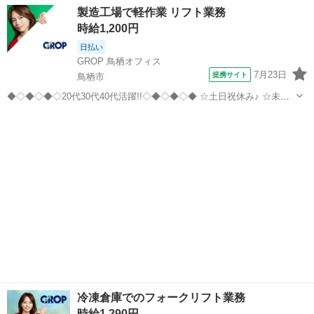
タンなお仕事! ◇フォークリフトでの運搬・格納 ◇自動車部品の荷受
佐賀
神埼市
ドライバー
製造工場で軽作業 リフト業務
け・荷下ろし ◇出荷商品の準備 ブランクOK まずは、お気軽に質問や
時給1,200円
お問合せ下さい。...
日払い
GROP 鳥栖オフィス
7月23日
提携サイト
鳥栖市
◆◇◆◇◆◇20代30代40代活躍!!◇◆◇◆◇◆ ☆土日祝休み♪ ☆未経
験大歓迎♪ ☆資格が活かせる♪ −−−−−−−−−−−−−−−−−−−−−−−− 牛用
佐賀
鳥栖市
ドライバー
飼料を製造する会社でのお仕事です！ (雇入れ直後) ＜今回お...
冷凍倉庫でのフォークリフト業務
時給1,290円