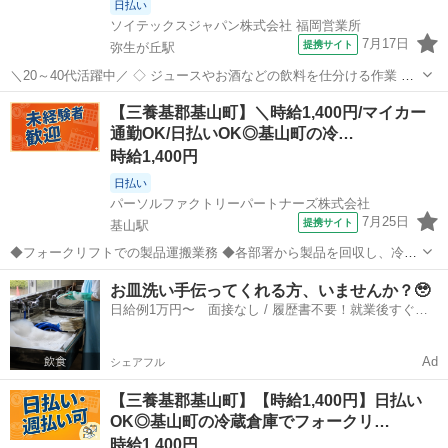
日払い
ソイテックスジャパン株式会社 福岡営業所
7月17日
提携サイト
弥生が丘駅
＼20～40代活躍中／ ◇ ジュースやお酒などの飲料を仕分ける作業 ◇
●商品のパレット積み ●リーチフォークリフトによる運搬作業 ●指示書
佐賀
三養基郡
弥生が丘駅
ドライバー
【三養基郡基山町】＼時給1,400円/マイカー
に沿った商品のピッキング ※初めはピッキング?パレットをエレベー
通勤OK/日払いOK◎基山町の冷…
ター前まで運ぶの...
時給1,400円
日払い
パーソルファクトリーパートナーズ株式会社
7月25日
提携サイト
基山駅
◆フォークリフトでの製品運搬業務 ◆各部署から製品を回収し、冷蔵
倉庫へ運搬します。 ◆リフト作業がメインで、手積み・手降ろしはほ
佐賀
三養基郡
基山駅
ドライバー
お皿洗い手伝ってくれる方、いませんか？🥹
ぼありません。 ◆経験を活かせるお仕事です。 ＼フォークリフト経験
日給例1万円〜 面接なし / 履歴書不要！就業後すぐに
者歓迎♪/ ◆格安社販や無料...
お給料がもらえる✨
Ad
シェアフル
【三養基郡基山町】【時給1,400円】日払い
OK◎基山町の冷蔵倉庫でフォークリ…
時給1,400円