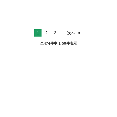
DELT...
1
2
3
...
次へ
全474件中 1-50件表示