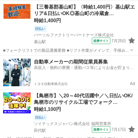
イト・パート <給与> [ア・パ]時給1,200円～1,750円 交通費:一部支給
アルバイト・パート
【三養基郡基山町】〈時給1,400円〉基山駅エ
上限15,000円(1日辺りの上限は500円/日) 公共交通機関ご利用の方...
リア&日払いOK◎基山町の冷蔵倉…
時給1,400円
日払い
パーソルファクトリーパートナーズ株式会社
7月25日
提携サイト
基山駅
■フォークリフトでの製品運搬業務 ■リフト作業がメインで、手積み・
手降ろしはほぼありません。 ■経験を活かせるお仕事です。 ■各部署
佐賀
三養基郡
基山駅
ドライバー
自動車メーカーの期間従業員募集
から製品を回収し、冷蔵倉庫へ運搬します。 ＼フォークリフト経験者
高収入・無料の寮費・通勤バス等によりお金が貯まりや
歓迎♪/ ■製品を回収し、...
すい環境
Ad
トヨタ自動車株式会社
【鳥栖市】＼20～40代活躍中／＼日払いOK/
鳥栖市のリサイクル工場でフォーク…
時給1,100円
日払い
ソイテックスジャパン株式会社 福岡営業所
7月17日
提携サイト
田代駅