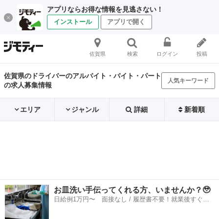
アプリならお得な情報を見逃さない！
インストール
アプリで開く
佐賀県
検索
ログイン
投稿
佐賀県のドライバーのアルバイト・バイト・パート
人気キーワード
の求人募集情報
エリア
ジャンル
詳細
新着順
お皿洗い手伝ってくれる方、いませんか？🥹
日給例1万円〜 面接なし / 履歴書不要！就業後すぐに
お給料がもらえる✨