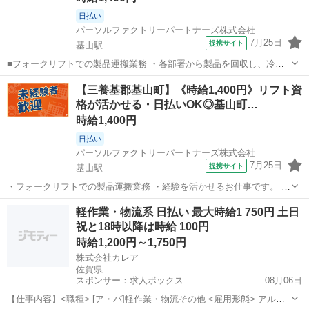
日払い
パーソルファクトリーパートナーズ株式会社
7月25日
提携サイト
基山駅
■フォークリフトでの製品運搬業務 ・各部署から製品を回収し、冷蔵
倉庫へ運搬します。 ・リフト作業がメインで、手積み・手降ろしはほ
佐賀
三養基郡
基山駅
ドライバー
【三養基郡基山町】《時給1,400円》リフト資
ぼありません。 ・経験を活かせるお仕事です。 ＼フォークリフト経験
格が活かせる・日払いOK◎基山町…
者歓迎♪/ ◎製品を回収し、...
時給1,400円
日払い
パーソルファクトリーパートナーズ株式会社
7月25日
提携サイト
基山駅
・フォークリフトでの製品運搬業務 ・経験を活かせるお仕事です。 ・
各部署から製品を回収し、冷蔵倉庫へ運搬します。 ・リフト作業がメ
佐賀
三養基郡
基山駅
ドライバー
軽作業・物流系 日払い 最大時給1 750円 土日
インで、手積み・手降ろしはほぼありません。 ＼フォークリフト経験
祝と18時以降は時給 100円
者歓迎♪/ ・リフト作業がメ...
時給1,200円～1,750円
株式会社カレア
佐賀県
スポンサー：求人ボックス
08月06日
【仕事内容】<職種> [ア・パ]軽作業・物流その他 <雇用形態> アルバ