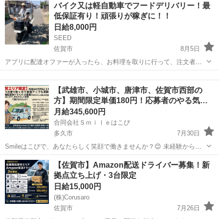
佐賀
三養基郡
ドライバー
バイク又は軽自動車でフードデリバリー！最
[職種名]：倉庫管理・入出荷 [求人概要]： ＼＊11月...
低保証有り！頑張りが稼ぎに！！
日給8,000円
SEED
佐賀市
8月5日
アプリに配達オファーが入ったら、お料理を取りに行って、注文者に
配達をするお仕事です。 現金の取り扱いは有りません。 勤務時間は11
佐賀
佐賀市
ドライバー
1件
時〜15時と17時~21時の計8時間 ・日給保証¥8000(10件まで)+インセン
【武雄市、小城市、唐津市、佐賀市西部の
ティブ...
方】期間限定単価180円！応募者のやる気…
月給345,600円
合同会社Ｓｍｉｌｅはこび
多久市
7月30日
Smileはこびで、あなたらしく笑顔で働きませんか？😊 未経験からで
も安心してスタートできる環境をご用意しています！ 💡 Smileはこび
佐賀
多久市
ドライバー
期間限定
【佐賀市】Amazon配送ドライバー募集！新
のおすすめポイント 👔 制服支給あり！：服装に迷わずすぐにプロのド
拠点立ち上げ・3台限定
ライバーへ！ ⛽...
日給15,000円
(株)Corusaro
佐賀市
7月26日