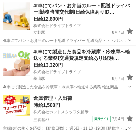
4t車にてパン・お弁当のルート配送ドライバ
ー!勤務時間交代制!日給保障あり!D…
日給12,800円
株式会社ドライブトライブ
立野駅
8月7日
4t車にてパン・お弁当のルート配送ドライバー 配送商品・・・パン・
お弁当 配送場所・・・ゆめマート・ゆめタウン(北部九州) 配送件
佐賀
三養基郡
立野駅
ドライバー
ゆめタウン
4t車にて製造した食品を冷蔵庫・冷凍庫へ輸
数・・・1～2便10件 勤務時間・・・2:30～11:30/7:00～16:00※ルー...
送する業務!交通費規定支給あり!経験…
日給13,320円
株式会社ドライブトライブ
基山駅
8月7日
4t車にて製造した食品を冷蔵庫・冷凍庫へ輸送する業務 輸送商品…食
品(ハム) 輸送場所…冷蔵庫・冷凍庫(鳥栖近郊※ピストン作業) 配送件
佐賀
三養基郡
基山駅
ドライバー
倉庫管理・入出荷
数…ルートによる 勤務時間…6:30～16:30 平均年齢…20代～40代の
時給1,500円
方...
株式会社ホットスタッフ久留米
7月4日
提携サイト
三養基郡
主婦(夫)の働くを応援！ [勤務日数]： 週5日~ 11:10~19:30 [勤務地・最
寄駅]： 佐賀県三養基郡みやき町江口 株式会社ホットスタッフ久留米