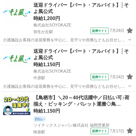
送迎ドライバー【パート・アルバイト】│そ
よ風公式
時給1,200円
株式会社SOYOKAZE
7月24日
提携サイト
弥生が丘駅
介護施設お客様の送迎業務を中心に、見守りや庶務などもお任せしま
す。 車両は軽・ミニバン・ハイエースなどを使用し、安全第一で対
佐賀
鳥栖市
弥生が丘駅
ドライバー
送迎ドライバー【パート・アルバイト】│そ
応。 送迎の合間は中抜けOKで、無理なく働けます。 洗車や点検など
よ風公式
車両管理のほか、介護補助や軽作業も...
時給1,150円
株式会社SOYOKAZE
7月24日
提携サイト
中原駅
介護施設お客様の送迎業務を中心に、見守りや庶務などもお任せしま
す。 車両は軽・ミニバン・ハイエースなどを使用し、安全第一で対
佐賀
三養基郡
中原駅
ドライバー
【鳥栖市】＼20～40代活躍中／日払い可♪荷
応。 送迎の合間は中抜けOKで、無理なく働けます。 洗車や点検など
揃え・ピッキング・パレット運搬◇鳥…
車両管理のほか、介護補助や軽作業も...
時給1,150円
日払い
ソイテックスジャパン株式会社 福岡営業所
7月17日
提携サイト
味坂駅