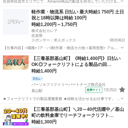
佐賀県佐賀市エリアにて、Amazon商品の配送を担当していただけるド
ライバーを募集しています！ 今回はAmazon新拠点立ち上げに伴う募
佐賀
佐賀市
ドライバー
Amazon
軽作業・物流系 日払い 最大時給1 750円 土日
集となります。 募集台数は3台限定のため、早期に枠が埋まる可能性
祝と18時以降は時給 100円
がございます。 ...
時給1,200円～1,750円
株式会社カレア
佐賀県
スポンサー：求人ボックス
08月06日
【仕事内容】<職種> [ア・パ]軽作業・物流その他 <雇用形態> アルバ
イト・パート <給与> [ア・パ]時給1,200円～1,750円 交通費:一部支給
アルバイト・パート
【三養基郡基山町】《時給1,400円》日払い
上限15,000円(1日辺りの上限は500円/日) 公共交通機関ご利用の方...
OK◎フォークリフトによる製品の回…
時給1,400円
日払い
パーソルファクトリーパートナーズ株式会社
7月25日
提携サイト
基山駅
★フォークリフトでの製品運搬業務 ★経験を活かせるお仕事です。 ★
各部署から製品を回収し、冷蔵倉庫へ運搬します。 ★リフト作業がメ
佐賀
三養基郡
基山駅
ドライバー
【三養基郡基山町】＼20～40代活躍中／基山
インで、手積み・手降ろしはほぼありません。 ＼フォークリフト経験
町の飲料倉庫でリーチフォークリフト…
者歓迎♪/ ★重量物はフォー...
時給1,300円