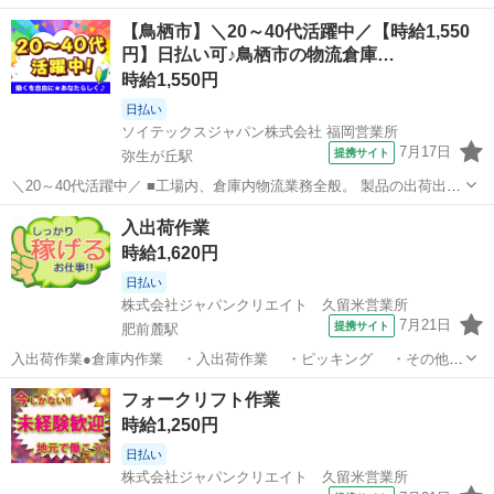
届けする配送業務です。 スマートフォンアプリのナビゲーションに従
佐賀
佐賀市
ドライバー
手数料
【鳥栖市】＼20～40代活躍中／【時給1,550
って指定のルート通りに回るだけなので、地理に自信がない方でも初
円】日払い可♪鳥栖市の物流倉庫…
日から迷わずスタートできます。 ...
時給1,550円
日払い
ソイテックスジャパン株式会社 福岡営業所
7月17日
提携サイト
弥生が丘駅
＼20～40代活躍中／ ■工場内、倉庫内物流業務全般。 製品の出荷出庫
(フォークリフト使用) 製品の運搬・製造ラインへの原材料供給運搬(ハ
佐賀
鳥栖市
弥生が丘駅
ドライバー
入出荷作業
ンドリフト使用) システム端末を使用した入出庫保管処理業務 ※運搬
時給1,620円
は基本的に...
日払い
株式会社ジャパンクリエイト 久留米営業所
7月21日
提携サイト
肥前麓駅
入出荷作業●倉庫内作業 ・入出荷作業 ・ピッキング ・その他付
随する業務 ※倉庫内で缶製品を扱う作業となります。部署により重量
佐賀
鳥栖市
肥前麓駅
ドライバー
フォークリフト作業
物(12kg程度)を持つ作業が発生いたします。 ※フォークリフトはカウ
時給1,250円
ンターもしくはリーチ...
日払い
株式会社ジャパンクリエイト 久留米営業所