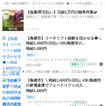
＼20～40代活躍中／ 【フォークリフト作業】 ◆リーチ式を使用して
パレットの移動 ◆指示書に従って、荷揃えや荷物配布、ピッキング作
佐賀
鳥栖市
味坂駅
ドライバー
【急募/即日払い】日給1万円の除草作業🌿
業を行います。 ※難しい操作や作業はありません!すぐに覚えられま
面接なし / 履歴書不要！空いている日づけで検索して即
す! ※随時、工場見学受...
日はたらける✨
Ad
シェアフル
【鳥栖市】リーチリフト経験を活かせる◆＼
時給1,400円×日払いOK/鳥栖市の…
時給1,400円
日払い
パーソルファクトリーパートナーズ株式会社
7月23日
提携サイト
弥生が丘駅
★入出荷作業 ★入荷した商品を棚へ運搬したり、注文品を棚やパレッ
トから運搬し出荷する作業をおまかせします ★フォークリフトを使っ
佐賀
鳥栖市
弥生が丘駅
ドライバー
【鳥栖市】＼時給1,400円×日払いOK/鳥栖市
た倉庫内の家電製品の入出荷作業を担当します ★リーチリフトの経験
の家電倉庫でフォークリフトの入…
が活かせるお仕事です ※一部手作...
時給1,400円
日払い
パーソルファクトリーパートナーズ株式会社