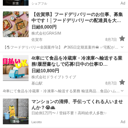
Ad
シェアフル
【佐賀県】フードデリバリーのお仕事、募集
中です！│フードデリバリーの配達員を大…
日給8,000円
株式会社GRASIM
佐賀市
8月7日
【🌎フードデリバリー全国案件🚀】 🍕365日定期直案件🍔 ✅宅配が嫌
いな方必見✅ 稼働開始は７月２０日〜🫡 全４７都道府県展開💫 なん
佐賀
佐賀市
ドライバー
1件
4t車にて食品を冷蔵庫・冷凍庫へ輸送する業
と‼️ 日給保証➕件建という安心売上システム🔥 日当換算で30,...
務!履歴書なしで応募!日中の仕事!D…
日給10,800円
株式会社ドライブトライブ
基山駅
8月7日
4t車にて食品を冷蔵庫・冷凍庫へ輸送する業務 輸送商品…食品(ハム)
配送場所…数百メートル先の移転先倉庫・冷蔵庫・冷凍庫 配送件数…
佐賀
三養基郡
基山駅
ドライバー
マンションの清掃、手伝ってくれる人いませ
8～10便 8～10便 勤務時間…9:00～17:00 平均年齢…20代～40代...
んか？😭🙏
日給例1万円〜 / 登録不要！高時給求人多数✨
Ad
Lacotto