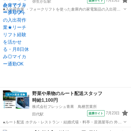
7月23日
提携サイト
弥生が丘駅
■入出荷作業 ・フォークリフトを使った倉庫内の家電製品の入出荷作
業を担当します ・入荷した商品を棚へ運搬したり、注文品を棚やパレ
佐賀
鳥栖市
弥生が丘駅
ドライバー
ットから運搬し出荷する作業をおまかせします ・リーチリフトの経験
が活かせるお仕事です ※一部手作...
野菜や果物のルート配送スタッフ
時給1,100円
株式会社フレッシュ青果 鳥栖営業所
7月23日
提携サイト
田代駅
●ルート配送 ホテル・レストラン・結婚式場・料亭・居酒屋等の 外食
産業へ、野菜類、果物他、 業務用食品の配送をしていただくお仕事で
佐賀
鳥栖市
田代駅
ドライバー