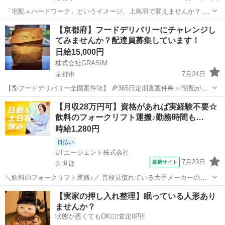
「宅配＝ハードワーク」というイメージ、上鳥羽で変えませんか？ 京
都南ICすぐ、上鳥羽花名町を拠点とした配送スタッフを募集します！
京都
京都市
ドライバー
置き配
【京都府】フードデリバリーにチャレンジし
坂道がほとんどないフラットな地形と、再配達の少ない「置き配メイ
てみませんか？配達員募集しています！
ン」のスタイル。足腰への負担を抑...
日給15,000円
株式会社GRASIM
京都市
7月24日
【🌎フードデリバリー全国案件🚀】 🍕365日定期直案件🍔 ✅宅配が嫌
いな方必見✅ 稼働開始は７月２０日〜🫡 全４７都道府県展開💫 なん
京都
京都市
ドライバー
1件
【月収28万円可】資格があれば実経験不要☆
と‼️ 日給保証➕件建という安心売上システム🔥 日当換算で30,...
飲料のフォークリフト運搬♪勤務時間も…
時給1,280円
日払い
UTエージェント株式会社
7月23日
提携サイト
久世郡
＼飲料のフォークリフト運搬♪／ 普段見慣れている大手メーカーのあ
の商品を取り扱います！ ☆フォークリフト資格をお持ちの方必見！ 実
京都
久世郡
ドライバー
【実家の押し入れ整理】眠っている人形あり
務経験がない方もご相談ください◎ ＜具体的には…＞ 商品のトラック
ませんか？
からの荷下ろし・積み込み...
状態が悪くてもOK🙆‍♀️査定0円‼️