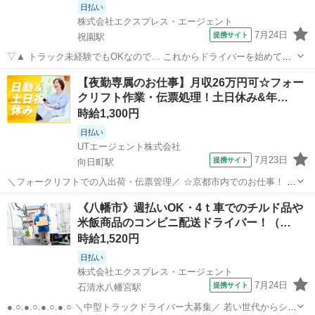
日払い
株式会社エクスプレス・エージェント
7月24日
提携サイト
祝園駅
▽▲ トラック未経験でもOKなので… これからドライバーを始めてみ
ようと 思っている方にオススメしたいお仕事です！ △▼
京都
相楽郡
祝園駅
ドライバー
【夜勤専属のお仕事】月収26万円可☆フォー
—————————————— ■使用車種：1.5ｔ（AT車） ■業務内
クリフト作業・伝票処理！土日休み&年…
容：個人宅への食品や日用品の配...
時給1,300円
日払い
UTエージェント株式会社
7月23日
提携サイト
向日町駅
＼フォークリフトでの入出荷・伝票管理／ ☆京都市内でのお仕事！ 丁
寧な研修で安心のスタート♪ ＜具体的には…＞ ◆入出荷 →フォークリ
京都
向日市
向日町駅
ドライバー
《八幡市》週払いOK・4ｔ車でのチルド品や
フトを使用 ◆入出荷伝票の処理・管理 詳細については面談時にご説明
米飯商品のコンビニ配送ドライバー！（…
させていただきます...
時給1,520円
日払い
株式会社エクスプレス・エージェント
7月24日
提携サイト
石清水八幡宮駅
●.○.●.○.●.○.●.○ ＼中型トラックドライバー大募集／ 若い世代からシニ