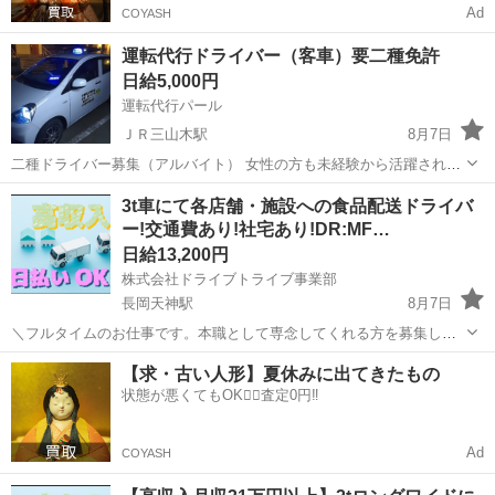
Ad
COYASH
運転代行ドライバー（客車）要二種免許
日給5,000円
運転代行パール
ＪＲ三山木駅
8月7日
二種ドライバー募集（アルバイト） 女性の方も未経験から活躍されて
ます。 今後希望は正社員（固定給）昇格制度有 ※お客様が酔っ払いだ
京都
京田辺市
ＪＲ三山木駅
ドライバー
大型
3t車にて各店舗・施設への食品配送ドライバ
から絡まられたり不安、当代行のお客様はそんな事はございませんの
ー!交通費あり!社宅あり!DR:MF…
で安心して働いてもらえます...
日給13,200円
株式会社ドライブトライブ事業部
長岡天神駅
8月7日
＼フルタイムのお仕事です。本職として専念してくれる方を募集しま
す。／ 3t車にて各店舗・施設への食品配送ドライバー 配送商品・・・
京都
京都市
長岡天神駅
ドライバー
番号
【求・古い人形】夏休みに出てきたもの
食品全般 配送場所・・・病院・食堂など 配送件数・・・1～2便20件
状態が悪くてもOK🙆‍♀️査定0円‼️
程度 手摘手...
Ad
COYASH