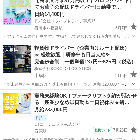
【高収入月収31万円以上】2tロングワイドに
てお菓子の配送ドライバー!日勤帯で…
日給14,400円
株式会社ドライブトライブ事業部
石清水八幡宮駅
8月7日
＼フルタイムのお仕事です。本職として専念してくれる方を募集しま
す。／ 2tロングワイドにてお菓子の配送ドライバー 配送商品・・・お
京都
八幡市
石清水八幡宮駅
ドライバー
番号
軽貨物ドライバー（企業向けルート配送）｜
菓子 配送場所・・・店舗 配送件数・・・1便4～5件程度 勤務時
未 経験歓迎｜研修中も日当支給✨
間・・・7:00...
完全歩合制 一個単価137円〜825円（税込）
株式会社KOKOLO LOGISTICS
十条駅
8月6日
＼✨未経験から月商39万円以上も目指せる！✨／ 月商 320,000円～
500,000円 「今より収入を増やしたい」 「一人で気楽に働ける仕事が
京都
京都市
十条駅
ドライバー
一人
実務未経験OK！フォークリフト免許が活かせ
したい」 「未経験から新しい仕事に挑戦したい」 そんな方にピッ...
る！残業少なめ◎日勤＆土日祝休み★鋼…
月給233,000円
日払い
UTエージェント株式会社
7月23日
提携サイト
石原駅
★★薄肉スパイラル溶接鋼管の出荷補助・運搬のお仕事★★ ◎フォー