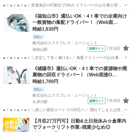
●.○.●.○.●.○.●.○ 普通免許×AT限定でOKの ドライバーのお仕事が登場
☆ 土日祝休みなので、 プライベートも充足できる♪ 気になる方は今す
京都
京都市
淀駅
ドライバー
《福知山市》週払いOK・4ｔ車での企業向け
ぐチェック！ ●.○.●.○.●.○.●.○ ————————————...
一般貨物の集配ドライバー！（Web面…
時給1,630円
日払い
株式会社エクスプレス・エージェント
7月24日
提携サイト
福知山駅
●.○.●.○.●.○.●.○ ＼安定して長く働ける♪／ 集配ドライバーのお仕事が
登場！ 高時給設定のお仕事なので シッカリ稼げるお仕事です☆
京都
福知山市
福知山駅
ドライバー
《城陽市》週払いOK・4ｔ車での資源物や廃
●.○.●.○.●.○.●.○ —————————————— ■使用車種：4ｔ...
棄物の回収ドライバー！（Web面接O…
時給1,700円
日払い
株式会社エクスプレス・エージェント
7月24日
提携サイト
久津川駅
●.○.●.○.●.○.●.○ ＼嬉しい固定ルートでの対応☆／ 慣れてしまえば道に
迷う心配もナシ♪ 重量物もほぼありません！ これは応募しないともっ
京都
城陽市
久津川駅
ドライバー
【月収27万円可】日勤&土日祝休み☆倉庫内
たいない！ ●.○.●.○.●.○.●.○ —————————————— ...
でフォークリフト作業♪残業少なめ◎