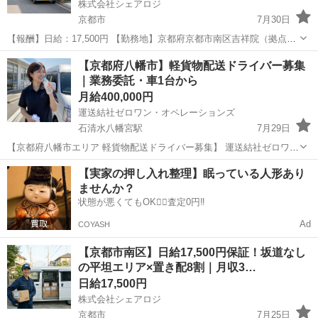
株式会社シェアロジ
京都市
7月30日
【報酬】日給：17,500円 【勤務地】京都府京都市南区吉祥院（拠点）
＼「身体に優しい」が合言葉。置き配メインで、長く安定して働ける
京都
京都市
ドライバー
置き配
【京都府八幡市】軽貨物配送ドライバー募集
環境です／ 京都市南区を拠点とした、大手ECサイトの配送スタッフを
｜業務委託・車1台から
募集し...
月給400,000円
運送結社ゼロワン・オペレーションズ
石清水八幡宮駅
7月29日
【京都府八幡市エリア 軽貨物配送ドライバー募集】 運送結社ゼロワ
ン・オペレーションズでは、八幡市エリアを中心に軽貨物配送を担っ
京都
八幡市
石清水八幡宮駅
ドライバー
貨物
【実家の押し入れ整理】眠っている人形あり
ていただける業務委託ドライバーを募集しています。 ■仕事内容 指定
ませんか？
エリア内での企業配...
状態が悪くてもOK🙆‍♀️査定0円‼️
Ad
COYASH
【京都市南区】日給17,500円保証！坂道なし
の平坦エリア×置き配8割｜月収3…
日給17,500円
株式会社シェアロジ
京都市
7月25日