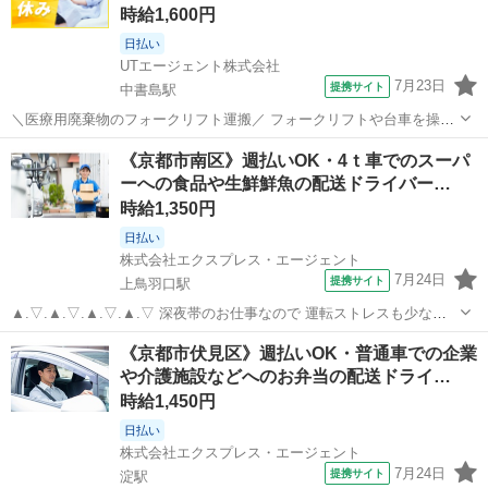
時給1,600円
日払い
UTエージェント株式会社
7月23日
提携サイト
中書島駅
＼医療用廃棄物のフォークリフト運搬／ フォークリフトや台車を操作
し、医療用産業廃棄物の運搬など行う業務です♪ ＜具体的には…＞ ■
京都
京都市
中書島駅
ドライバー
《京都市南区》週払いOK・4ｔ車でのスーパ
トラックからの荷下ろし ・フォークリフト（カウンター）使用 ■台車
ーへの食品や生鮮鮮魚の配送ドライバー…
への積み替え ■焼却炉ま...
時給1,350円
日払い
株式会社エクスプレス・エージェント
7月24日
提携サイト
上鳥羽口駅
▲.▽.▲.▽.▲.▽.▲.▽ 深夜帯のお仕事なので 運転ストレスも少なめ
で 安定してご就業可能◎ 月収27万円以上も稼げる ドライバーのお仕
京都
京都市
上鳥羽口駅
ドライバー
《京都市伏見区》週払いOK・普通車での企業
事がきましたよ♪ ▲.▽.▲.▽.▲.▽.▲.▽
や介護施設などへのお弁当の配送ドライ…
—————————————— ...
時給1,450円
日払い
株式会社エクスプレス・エージェント
7月24日
提携サイト
淀駅