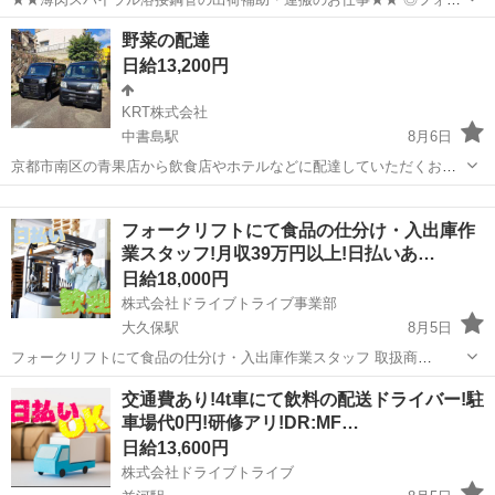
クリフト資格が活かせる！ 実務未経験OKなので経験を積みたい方に
京都
福知山市
石原駅
ドライバー
野菜の配達
ピッタリ！ ◎クレーン・玉掛けの資格・経験がある方歓迎！ ＜具体的
日給13,200円
には…＞ ＊出荷補助 ＊...
KRT株式会社
中書島駅
8月6日
京都市南区の青果店から飲食店やホテルなどに配達していただくお仕
事です。 朝は6時～ピッキング８時頃から配達に出かけます お昼の2時
京都
京都市
中書島駅
ドライバー
業務委託
には終了です。 朝早いのは大丈夫と言う方はどうかよろしくお願いい
フォークリフトにて食品の仕分け・入出庫作
たします。 軽四輪での配達にな...
業スタッフ!月収39万円以上!日払いあ…
日給18,000円
株式会社ドライブトライブ事業部
大久保駅
8月5日
フォークリフトにて食品の仕分け・入出庫作業スタッフ 取扱商
品・・・食品 勤務時間・・・18:00～5:00 平均年齢・・・20～50くら
京都
久世郡
大久保駅
ドライバー
スタッフ
交通費あり!4t車にて飲料の配送ドライバー!駐
いまでの方活躍中 ◆すぐに面接出来る!◆ ※定年60まで※
車場代0円!研修アリ!DR:MF…
୨୧┈┈┈┈...
日給13,600円
株式会社ドライブトライブ