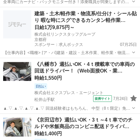
全車両にカーナビ・バックモニター付き！添乗職員が同乗しますので
安心して始められます。 ※デイサービスを利用されるお客様の送迎
京都
京都市
ドライバー
建築・土木/軽作業・物流系/仕分け・シール貼
業務 ※専用車両(キャラバン・ハイエース)の運転、各種点検 ※乗
り 暇な時にスグできるカンタン軽作業…
降時の介護補助(歩行介助・車い...
日給1万9,875円～
株式会社リンクスタッフグループ
京都府
スポンサー：求人ボックス
07月25日
【仕事内容】<職種> [ア・パ]建築・建設・土木作業、軽作業・物流そ
の他、仕分け・シール貼り <雇用形態> アルバイト・パート <給与>
アルバイト・パート
《八幡市》週払いOK・4ｔ積載車での車両の
[ア・パ]日給19,875円～ 交通費:一部支給 交通費一部支給 面接交通費
回送ドライバー！（Web面接OK・業…
上限2,000円...
時給1,550円
日払い
株式会社エクスプレス・エージェント
7月24日
提携サイト
松井山手駅
▲.▽.▲.▽.▲.▽.▲.▽ 回送経験者はもちろん、 中型（8ｔ限定）免許
とトラック経験があれば、 回送未経験の方もご案内可能です☆ 【運転
京都
八幡市
松井山手駅
ドライバー
《京田辺市》週払いOK・3ｔ～4ｔ車でのチ
中心】のお仕事をお探しの方！ ご応募は今がチャンスですよ♪
ルドや米飯商品のコンビニ配送ドライバ…
▲.▽.▲.▽.▲.▽...
時給1,400円