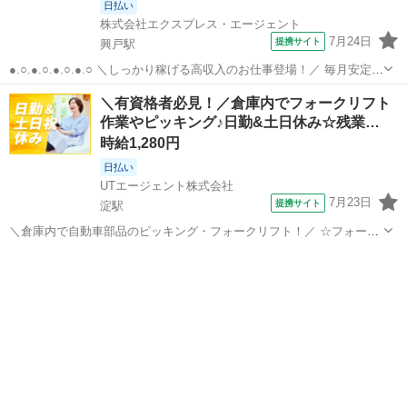
日払い
株式会社エクスプレス・エージェント
7月24日
提携サイト
興戸駅
●.○.●.○.●.○.●.○ ＼しっかり稼げる高収入のお仕事登場！／ 毎月安定し
て36万円以上稼げます☆ とてもおススメしたいお仕事なので 是非チェ
京都
京田辺市
興戸駅
ドライバー
＼有資格者必見！／倉庫内でフォークリフト
ックしてください♪ ●.○.●.○.●.○.●.○ ——————————...
作業やピッキング♪日勤&土日休み☆残業…
時給1,280円
日払い
UTエージェント株式会社
7月23日
提携サイト
淀駅
＼倉庫内で自動車部品のピッキング・フォークリフト！／ ☆フォーク
リフト資格がある方必見！ 実務経験がなくてもOKです♪ ＜具体的に
京都
京都市
淀駅
ドライバー
は…＞ ◆フォークリフト作業 出荷製品の運搬 →リーチ・カウンター
どちらも使用します！ ...