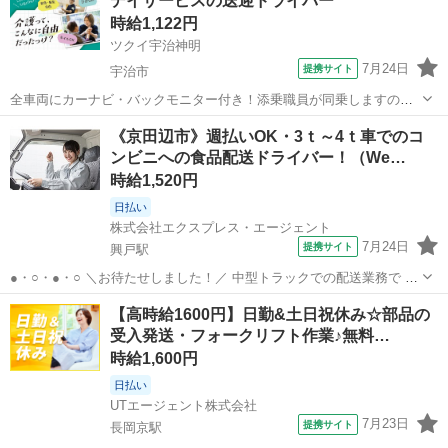
デイサービスの送迎ドライバー
です♪ ▲.▽.▲.▽.▲.▽.▲.▽ —————————————— ■業務内
時給1,122円
容：...
ツクイ宇治神明
7月24日
提携サイト
宇治市
全車両にカーナビ・バックモニター付き！添乗職員が同乗しますので
安心して始められます。 ※デイサービスを利用されるお客様の送迎
京都
宇治市
ドライバー
《京田辺市》週払いOK・3ｔ～4ｔ車でのコ
業務 ※専用車両(キャラバン・ハイエース)の運転、各種点検 ※乗
ンビニへの食品配送ドライバー！（We…
降時の介護補助(歩行介助・車い...
時給1,520円
日払い
株式会社エクスプレス・エージェント
7月24日
提携サイト
興戸駅
●・○・●・○ ＼お待たせしました！／ 中型トラックでの配送業務で 業
務延長はほとんどありません！ メリハリのある勤務が可能ですよ◎
京都
京田辺市
興戸駅
ドライバー
【高時給1600円】日勤&土日祝休み☆部品の
●・○・●・○ —————————————— ■使用車種：3ｔ～4ｔ
受入発送・フォークリフト作業♪無料…
（箱） ■業務内容：...
時給1,600円
日払い
UTエージェント株式会社
7月23日
提携サイト
長岡京駅