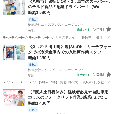
《八幡市》週払いOK・3ｔ車でのスーパーへ
—————————————— ■使用車種：4ｔ車 ■業務内容：スーパ
のチルド食品の配送ドライバー！（We…
ーへのチルド...
時給1,580円
日払い
株式会社エクスプレス・エージェント
7月24日
提携サイト
淀駅
◆-◇-◆-◇-◆-◇-◆-◇-◆-◇-◆ ＼3ｔ車のドライバー募集中／ 週休2
日なのでお休みもしっかり取れて プライベートも充実できるお仕事で
京都
八幡市
淀駅
ドライバー
《久世郡久御山町》週払いOK・リーチフォー
す！ 今までの経験を活かして働いてみませんか？ 気になったら今すぐ
クでの冷凍倉庫内での入出庫作業スタッ…
詳細をチェック...
時給1,380円
日払い
株式会社エクスプレス・エージェント
7月24日
提携サイト
淀駅
▲.▽.▲.▽.▲.▽.▲.▽ 【9時～14時】 実働5時間で 日収6,900円を効率
よく◎ 午後からは完全に自由なので Wワークにも最適です！
京都
久世郡
淀駅
ドライバー
【日勤&土日祝休み】経験者必見☆自動車用
▲.▽.▲.▽.▲.▽.▲.▽ —————————————— ■業務内容：
ガラスのフォークリフト作業♪残業ほぼな…
冷...
時給1,430円
日払い