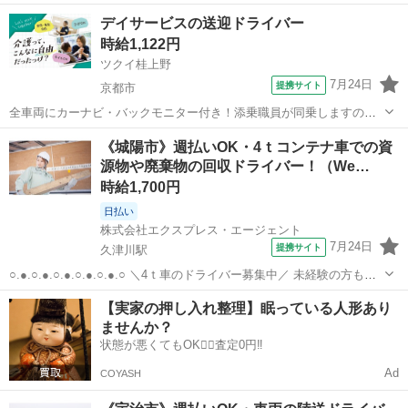
ア世代まで 幅広く活躍できる現場です☆ ご応募は今がチャンス！
京都
八幡市
石清水八幡宮駅
ドライバー
デイサービスの送迎ドライバー
●.○.●.○.●.○.●.○ —————————————— ■使用車種：4...
時給1,122円
ツクイ桂上野
7月24日
提携サイト
京都市
全車両にカーナビ・バックモニター付き！添乗職員が同乗しますので
安心して始められます。 ※デイサービスを利用されるお客様の送迎
京都
京都市
ドライバー
《城陽市》週払いOK・4ｔコンテナ車での資
業務 ※専用車両(キャラバン・ハイエース)の運転、各種点検 ※乗
源物や廃棄物の回収ドライバー！（We…
降時の介護補助(歩行介助・車い...
時給1,700円
日払い
株式会社エクスプレス・エージェント
7月24日
提携サイト
久津川駅
○.●.○.●.○.●.○.●.○.●.○ ＼4ｔ車のドライバー募集中／ 未経験の方も大
歓迎！！ 高時給なので毎月安定して稼げます♪ もちろん経験者の方も
京都
城陽市
久津川駅
ドライバー
【実家の押し入れ整理】眠っている人形あり
◎ 気になったら今すぐ詳細をチェック☆ ○.●.○.●.○.●.○.●...
ませんか？
状態が悪くてもOK🙆‍♀️査定0円‼️
Ad
COYASH