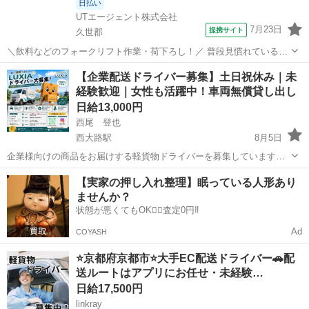
日払い
UTエージェント株式会社
7月23日
提携サイト
久世郡
＼飲料などのフォークリフト作業・荷下ろし！／ 普段見慣れているあ
の会社の商品を取り扱います♪ ☆フォークリフト資格をお持ちの方必
京都
久世郡
ドライバー
【企業配送ドライバー募集】土日祝休み｜未
見！ 経験がない・浅い方もご相談ください◎ ＜具体的には…＞ フォ
経験歓迎｜女性も活躍中！車両無償貸し出し
ークリフト業務が約9割のお...
日給13,000円
西尾 登也
西大路駅
8月5日
企業様向けの商品をお届けする軽貨物ドライバーを募集しています！
個人宅への配達ではなく、**企業様への配送がメイン**なので、不在に
京都
京都市
西大路駅
ドライバー
荷物
【実家の押し入れ整理】眠っている人形あり
よる再配達の心配がありません！ 荷物も比較的小さなものが中心なの
ませんか？
で、**女性の方...
状態が悪くてもOK🙆‍♀️査定0円‼️
Ad
COYASH
⭐️京都府京都市⭐️大手EC配送ドライバー🚗配
送ルートはアプリにお任せ・未経験…
日給17,500円
linkray