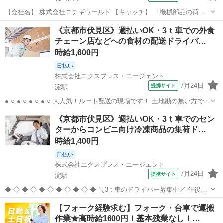
【会社名】 株式会社ニチギワールド 【キャッチ】 「機械部品の荷受
け/梱包」【送迎バスあり】通勤のストレスを軽減♪高時給なのでがつ
京都
長岡京市
ドライバー
《京都市伏見区》週払いOK・3ｔ車での外食
り稼げる☆彡日払い＆週払い制度あり！履歴書不要で簡単スタート◎
チェーン店などへの食材の配送ドライバ…
【コメント】 ★当社の魅力...
時給1,600円
日払い
株式会社エクスプレス・エージェント
7月24日
提携サイト
淀駅
●.○.●.○.●.○.●.○ 大人気！ルート配送の現場です！ 土地勘の無い方でも
研修期間で 先輩スタッフが丁寧に伝授します♪ サポート体制が整って
京都
京都市
淀駅
ドライバー
《京都市伏見区》週払いOK・3ｔ車でのセン
いますよ◎ ●.○.●.○.●.○.●.○ —————————————— ...
ターからコンビニ向け冷凍商品の集荷ド…
時給1,400円
日払い
株式会社エクスプレス・エージェント
7月24日
提携サイト
淀駅
◆-◇-◆-◇-◆-◇-◆-◇-◆-◇-◆ ＼3ｔ車のドライバー募集中／ 午後か
らのお仕事なので 時間に余裕を持って働けます！ 今までの経験を活か
京都
京都市
淀駅
ドライバー
【フォーク経験求む】フォーク・台車で運搬
して働いてみませんか？ 気になったら今すぐ詳細をチェック☆ ◆-◇-
作業★高時給1600円！基本残業なし！…
◆-◇-◆...