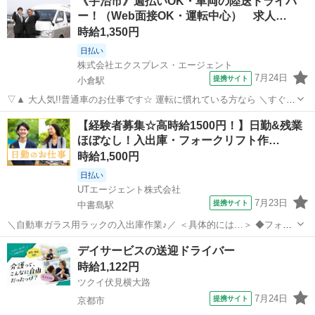
《宇治市》週払いOK・車両の陸送ドライバ
ー！（Web面接OK・運転中心） 求人…
時給1,350円
日払い
株式会社エクスプレス・エージェント
7月24日
提携サイト
小倉駅
▽▲ 大人気!!普通車のお仕事です☆ 運転に慣れている方なら ＼すぐに
馴染めるお仕事となります！／ 専門的な知識や経験は不要ですよ♪
京都
宇治市
小倉駅
ドライバー
【経験者募集☆高時給1500円！】日勤&残業
△▼ —————————————— ■使用車種：普通車（AT/MT） ■
ほぼなし！入出庫・フォークリフト作…
業務内容：車検を...
時給1,500円
日払い
UTエージェント株式会社
7月23日
提携サイト
中書島駅
＼自動車ガラス用ラックの入出庫作業♪／ ＜具体的には…＞ ◆フォー
クリフト作業 ・入出荷 ・荷受け ・トラックへの積み込み 詳細につい
京都
京都市
中書島駅
ドライバー
デイサービスの送迎ドライバー
ては面談時にご説明させていただきます。 募集状況等によっては当該
時給1,122円
案件へのご案内が難しい...
ツクイ伏見横大路
7月24日
提携サイト
京都市