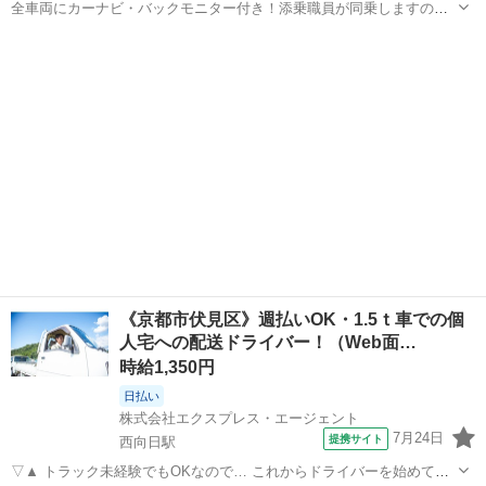
全車両にカーナビ・バックモニター付き！添乗職員が同乗しますので
安心して始められます。 ※デイサービスを利用されるお客様の送迎
京都
京都市
ドライバー
業務 ※専用車両(キャラバン・ハイエース)の運転、各種点検 ※乗
降時の介護補助(歩行介助・車い...
《京都市伏見区》週払いOK・1.5ｔ車での個
人宅への配送ドライバー！（Web面…
時給1,350円
日払い
株式会社エクスプレス・エージェント
7月24日
提携サイト
西向日駅
▽▲ トラック未経験でもOKなので… これからドライバーを始めてみ