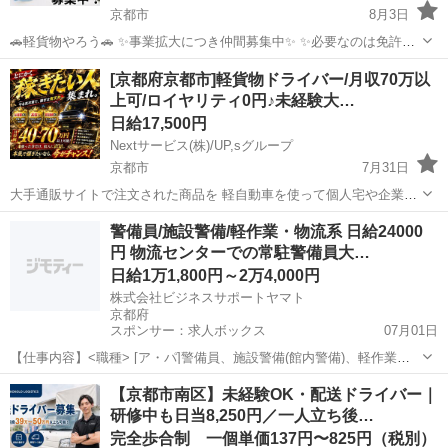
京都市
8月3日
🚗軽貨物やろう🚗 ✨事業拡大につき仲間募集中✨ ✨必要なのは免許と
スマートフォンとやる気だけ✨ ✨軽くて小さい荷物がメインだから体
京都
京都市
ドライバー
荷物
[京都府京都市]軽貨物ドライバー/月収70万以
に優しい😂 ✨幅広い年齢の方、男女問わず活躍できます💪 ✨完全未経
上可/ロイヤリティ0円♪未経験大…
験者、初心...
日給17,500円
Nextサービス(株)/UP,sグループ
京都市
7月31日
大手通販サイトで注文された商品を 軽自動車を使って個人宅や企業様
へ お届けする軽配送業務です！ 配送物は小さくて軽いモノがほとんど
京都
京都市
ドライバー
ロイヤリティ
警備員/施設警備/軽作業・物流系 日給24000
なので シニアや女性ドライバーもラクラク⭐︎ 必要なのは普通免許だ
円 物流センターでの常駐警備員大…
け！ATのみもOK！ 車...
日給1万1,800円～2万4,000円
株式会社ビジネスサポートヤマト
京都府
スポンサー：求人ボックス
07月01日
【仕事内容】<職種> [ア・パ]警備員、施設警備(館内警備)、軽作業・
物流その他 <雇用形態> アルバイト・パート <給与> [ア・パ]日給
アルバイト・パート
【京都市南区】未経験OK・配送ドライバー｜
11,800円～24,000円 交通費:一部支給 日給 124,000円 211,800円...
研修中も日当8,250円／一人立ち後…
完全歩合制 一個単価137円〜825円（税別）