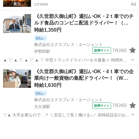
Ad
COYASH
《久世郡久御山町》週払いOK・2ｔ車でのチ
ルド食品のコンビニ配送ドライバー！（…
時給1,350円
日払い
株式会社エクスプレス・エージェント
7月24日
提携サイト
伊勢田駅
▲.▽.▲.▽.▲.▽.▲.▽ 中型トラックドライバーを大募集☆ 時間外勤
務はほとんどないため 定時にはすぐに帰宅OKです♪ 是非チェックして
京都
久世郡
伊勢田駅
ドライバー
《久世郡久御山町》週払いOK・4ｔ車での企
ください！ ▲.▽.▲.▽.▲.▽.▲.▽ —————————————— ■使
業向け一般貨物の集配ドライバー！（W…
用...
時給1,630円
日払い
株式会社エクスプレス・エージェント
7月24日
提携サイト
大久保駅
▽▲ 大手企業なので…？ ＼安定して長く働ける♪／ 高時給設定のお仕
事なので シッカリ稼げるお仕事です☆ △▼
京都
久世郡
大久保駅
ドライバー
—————————————— ■使用車種：4ｔ車 ■業務内容：企業向
け一般貨物の集配業務 ■エリア：京都府内 ...