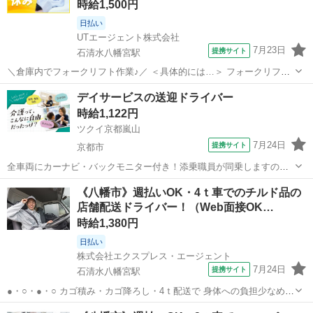
時給1,500円
日払い
UTエージェント株式会社
7月23日
提携サイト
石清水八幡宮駅
＼倉庫内でフォークリフト作業♪／ ＜具体的には…＞ フォークリフト
を使った作業になります♪ ◆トラックから降ろされた製品を仕分けし
京都
八幡市
石清水八幡宮駅
ドライバー
デイサービスの送迎ドライバー
格納する ◆伝票を確認しながらピッキングを行い出荷準備をする ☆基
時給1,122円
本的にリフトに乗っている...
ツクイ京都嵐山
7月24日
提携サイト
京都市
全車両にカーナビ・バックモニター付き！添乗職員が同乗しますので
安心して始められます。 ※デイサービスを利用されるお客様の送迎
京都
京都市
ドライバー
《八幡市》週払いOK・4ｔ車でのチルド品の
業務 ※専用車両(キャラバン・ハイエース)の運転、各種点検 ※乗
店舗配送ドライバー！（Web面接OK…
降時の介護補助(歩行介助・車い...
時給1,380円
日払い
株式会社エクスプレス・エージェント
7月24日
提携サイト
石清水八幡宮駅
●・○・●・○ カゴ積み・カゴ降ろし・4ｔ配送で 身体への負担少なめ◎
「安定と安全」を重視した 長く活躍できるお仕事です！ ●・○・●・○
京都
八幡市
石清水八幡宮駅
ドライバー