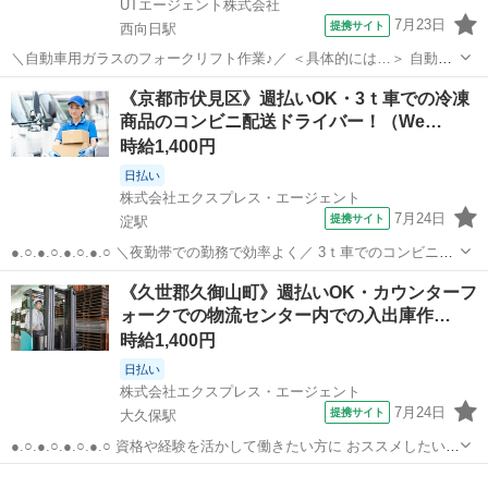
UTエージェント株式会社
7月23日
提携サイト
西向日駅
＼自動車用ガラスのフォークリフト作業♪／ ＜具体的には…＞ 自動車
用ガラスをフォークリフトを使用しての 搬入・搬出業務をお任せしま
京都
京都市
西向日駅
ドライバー
《京都市伏見区》週払いOK・3ｔ車での冷凍
す♪ ◆専用パレットに積まれているガラスをトラックより搬出 ◆搬出
商品のコンビニ配送ドライバー！（We…
された製品を検査前置場に...
時給1,400円
日払い
株式会社エクスプレス・エージェント
7月24日
提携サイト
淀駅
●.○.●.○.●.○.●.○ ＼夜勤帯での勤務で効率よく／ 3ｔ車でのコンビニ配
送で 月収36万円以上の高収入◎ 頑張った分は週払いもOKです☆
京都
京都市
淀駅
ドライバー
《久世郡久御山町》週払いOK・カウンターフ
●.○.●.○.●.○.●.○ —————————————— ■使用車種：...
ォークでの物流センター内での入出庫作…
時給1,400円
日払い
株式会社エクスプレス・エージェント
7月24日
提携サイト
大久保駅
●.○.●.○.●.○.●.○ 資格や経験を活かして働きたい方に おススメしたいお
仕事です♪ 日勤帯・土日祝休みなので プライベートも充実間違いなし
京都
久世郡
大久保駅
ドライバー