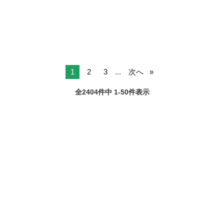
◎ ●.○.●.○.●.○.●.○ —————————————— ■業務内...
1
2
3
...
次へ
全2404件中 1-50件表示