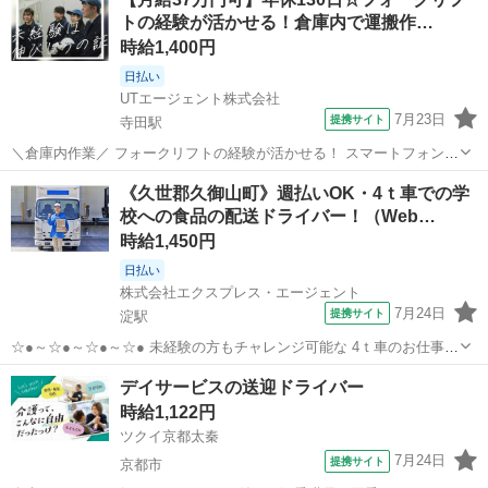
トの経験が活かせる！倉庫内で運搬作…
時給1,400円
日払い
UTエージェント株式会社
7月23日
提携サイト
寺田駅
＼倉庫内作業／ フォークリフトの経験が活かせる！ スマートフォン等
のタッチパネル用プラスチックフィルムを 製造しているメーカーでの
京都
城陽市
寺田駅
ドライバー
《久世郡久御山町》週払いOK・4ｔ車での学
お仕事◎ 個人でコツコツ作業するのが好きな方にオススメのお仕事で
校への食品の配送ドライバー！（Web…
す！ ＜具体的には…＞ ...
時給1,450円
日払い
株式会社エクスプレス・エージェント
7月24日
提携サイト
淀駅
☆●～☆●～☆●～☆● 未経験の方もチャレンジ可能な 4ｔ車のお仕事が
登場です◎ 土曜＋平日休みもあるため、 プライベートの充実も図れて
京都
久世郡
淀駅
ドライバー
デイサービスの送迎ドライバー
メリハリのある勤務ができます！ ☆●～☆●～☆●～☆●
時給1,122円
——————————————...
ツクイ京都太秦
7月24日
提携サイト
京都市