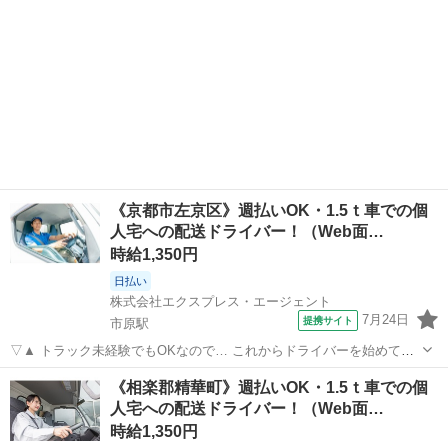
《京都市左京区》週払いOK・1.5ｔ車での個
人宅への配送ドライバー！（Web面…
時給1,350円
日払い
株式会社エクスプレス・エージェント
7月24日
提携サイト
市原駅
▽▲ トラック未経験でもOKなので… これからドライバーを始めてみ
ようと 思っている方にオススメしたいお仕事です！ △▼
京都
京都市
市原駅
ドライバー
《相楽郡精華町》週払いOK・1.5ｔ車での個
—————————————— ■使用車種：1.5ｔ（AT車） ■業務内
人宅への配送ドライバー！（Web面…
容：個人宅への食品や日用品の配...
時給1,350円