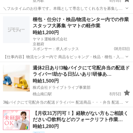
並河駅
8月5日
＼フルタイムのお仕事です。本職として専念してくれる方を募集しま
す。／ 4t車にて飲料の配送ドライバー ※入出荷・パレットをフォーク
京都
亀岡市
並河駅
ドライバー
給料
梱包・仕分け・検品/物流センター内での作業
リフトで下す作業 取扱商品・・・飲料 配送場所・・・倉庫・営業所な
スタッフ大募集 ヤマトの軽作業
ど⁽亀岡付近₎ ...
時給1,200円
ヤマト運輸株式会社
京都府
スポンサー：求人ボックス
08月03日
【仕事内容】物流センター内で 商品をピッキング・検品・梱包・入庫
などをするお仕事です。 未経験の方でもスタッフが丁寧に教えますの
アルバイト・パート
週休2日あり!3輪バイクにて宅配弁当の配送ド
で、 直ぐにできるようになります。 <どんなお仕事があるの?> ピッキ
ライバー!助かる日払いあり!研修あ…
ング 倉庫内の棚から 品物を指定...
時給1,500円
株式会社ドライブトライブ事業部
桃山南口駅
8月5日
3輪バイクにて宅配弁当の配送ドライバー 配送商品・・・弁当 配送場
所・・・一般家庭 配送件数・・・複数便70～80件 勤務時間・・・
京都
京都市
桃山南口駅
ドライバー
宅配弁当
【月収31万円可！】経験がない方もご相談く
7:45〜17:00 平均年齢・・・20～59くらいまでの方活躍中 ◆すぐに面
ださい◎飲料などのフォークリフト作業…
接...
時給1,280円