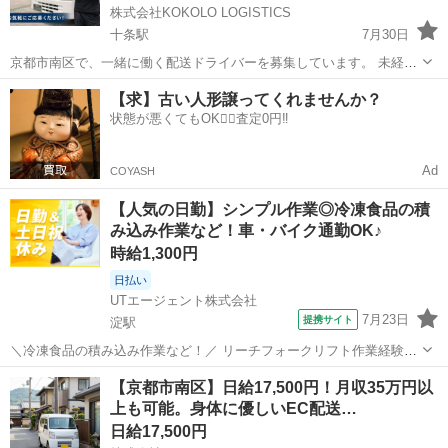
株式会社KOKOLO LOGISTICS
十条駅
7月30日
京都市南区で、一緒に働く配送ドライバーを募集しています。 未経験
の方、大歓迎です。当社ドライバーの7割以上が未経験からのスタート
京都
京都市
十条駅
ドライバー
一人
【求】古い人形譲ってくれませんか？
でした。 ━━━━━━━━━━━━━━ ★収入がゼロの期間はありま
状態が悪くてもOK🙆‍♀️査定0円‼️
せん ━━━━━━...
Ad
COYASH
【人気の日勤】シンプル作業◎冷凍食品の積
み込み作業など！車・バイク通勤OK♪
時給1,300円
日払い
UTエージェント株式会社
7月23日
提携サイト
淀駅
＼冷凍食品の積み込み作業など！／ リーチフォークリフト作業経験が
活かせます！ 普段見慣れている冷凍食品を取り扱うのでやりがいがあ
京都
久世郡
淀駅
ドライバー
【京都市南区】日給17,500円！月収35万円以
ります♪ ＜仕事内容＞ ◆冷凍食品等のパレット運搬 ◆製品のピッキン
上も可能。身体に優しいEC配送…
グ ◆製品の積み込み ...
日給17,500円