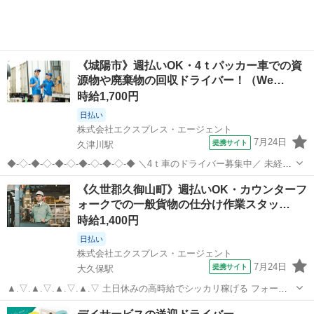
《城陽市》週払いOK・4ｔパッカー車での資
源物や廃棄物の回収ドライバー！（We…
時給1,700円
日払い
株式会社エクスプレス・エージェント
7月24日
提携サイト
久津川駅
◆-◇-◆-◇-◆-◇-◆-◇-◆-◇-◆ ＼4ｔ車のドライバー募集中／ 未経験
の方にもご案内可能なお仕事です！ 経験を積みながら稼げちゃいます
京都
城陽市
久津川駅
ドライバー
《久世郡久御山町》週払いOK・カウンターフ
♪ もちろん経験者の方も大歓迎◎ まずは詳細をチェックしてください
ォークでの一般貨物の仕分け作業スタッ…
☆ ◆-◇-◆...
時給1,400円
日払い
株式会社エクスプレス・エージェント
7月24日
提携サイト
大久保駅
▲.▽.▲.▽.▲.▽.▲.▽ 土日休みの高時給でシッカリ稼げる フォーク
オぺを大募集♪ 資格や経験を活かして働きたい方に とってもおススメ
京都
久世郡
大久保駅
ドライバー