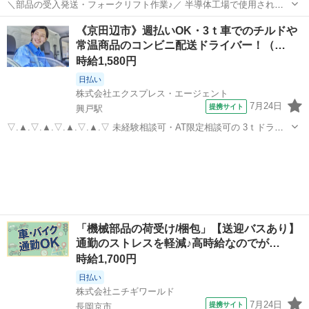
＼部品の受入発送・フォークリフト作業♪／ 半導体工場で使用される
排気処理装置を扱います！ ＜具体的には…＞ ◆各種納品物(パーツ・
京都
長岡京市
長岡京駅
ドライバー
《京田辺市》週払いOK・3ｔ車でのチルドや
加工前材料など)の受入 ◆受入納品物の納品処理 ・POSシステムによ
常温商品のコンビニ配送ドライバー！（…
る納品管理 ・簡易的なシ...
時給1,580円
日払い
株式会社エクスプレス・エージェント
7月24日
提携サイト
興戸駅
▽.▲.▽.▲.▽.▲.▽.▲.▽ 未経験相談可・AT限定相談可の 3ｔドライ
バー大募集です☆ 時間外勤務もほぼなしなので プライベートとメリハ
京都
京田辺市
興戸駅
ドライバー
リのある 勤務が可能です♪ まずは業務内容をチェック◎
▽.▲.▽.▲.▽.▲....
「機械部品の荷受け/梱包」【送迎バスあり】
通勤のストレスを軽減♪高時給なのでが…
時給1,700円
日払い
株式会社ニチギワールド
7月24日
提携サイト
長岡京市