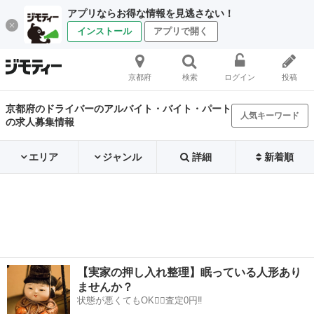
アプリならお得な情報を見逃さない！
インストール
アプリで開く
京都府
検索
ログイン
投稿
京都府のドライバーのアルバイト・バイト・パート
人気キーワード
の求人募集情報
エリア
ジャンル
詳細
新着順
【実家の押し入れ整理】眠っている人形あり
ませんか？
状態が悪くてもOK🙆‍♀️査定0円‼️