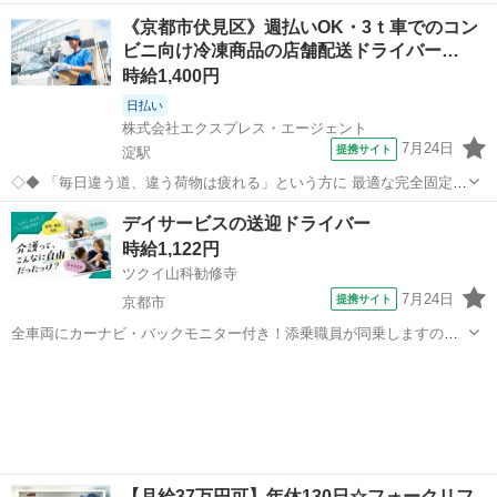
ようと 思っている方にオススメしたいお仕事です！ △▼
京都
京都市
西向日駅
ドライバー
《京都市伏見区》週払いOK・3ｔ車でのコン
—————————————— ■使用車種：1.5ｔ（AT車） ■業務内
ビニ向け冷凍商品の店舗配送ドライバー…
容：個人宅への食品や日用品の配...
時給1,400円
日払い
株式会社エクスプレス・エージェント
7月24日
提携サイト
淀駅
◇◆ 「毎日違う道、違う荷物は疲れる」という方に 最適な完全固定ル
ートのお仕事が登場！ 決まった店舗への配送となりますので リズムよ
京都
京都市
淀駅
ドライバー
デイサービスの送迎ドライバー
く進められるお仕事です♪ ◆◇ —————————————— ■使用
時給1,122円
車種：3ｔ ■業務内容...
ツクイ山科勧修寺
7月24日
提携サイト
京都市
全車両にカーナビ・バックモニター付き！添乗職員が同乗しますので
安心して始められます。 ※デイサービスを利用されるお客様の送迎
京都
京都市
ドライバー
業務 ※専用車両(キャラバン・ハイエース)の運転、各種点検 ※乗
降時の介護補助(歩行介助・車い...
【月給37万円可】年休130日☆フォークリフ