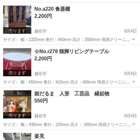
基本的には、写真でのご判断でお願いします。 中古品となりますの
埼玉
越谷市
その他
ビニールテープ
No.a220 食器棚
で、気になる点は、必ずご質問ください。 購入後のキャンセル返品は
2,200円
お...
売ります
越谷市
8月4日
サイズ： 幅：1325mm 奥行：440mm 高さ：2000mm 簡易クリーニン
グ済み 全体的に傷などございます。 ◎基本的には、写真でのご判断で
埼玉
越谷市
収納家具
杉戸町
☆No.r278 猫脚リビングテーブル
お願いします。 中古品となりますので、気になる点は、必ずご質問く
2,200円
ださい。 ...
売ります
越谷市
8月4日
サイズ： 幅：650mm 奥行：410mm 高さ：400mm 簡易クリーニング
済み 保管品の為多少の傷等ございますが、比較的綺麗な商品です。 ◎
埼玉
越谷市
テーブル
リビング
姫だるま 人形 工芸品 縁起物
基本的には、写真でのご判断でお願いします。 中古品とな...
550円
売ります
越谷市
8月4日
サイズ： 幅：430mm 奥行：220mm 高さ： 300mm 簡易クリーニング
済み 全体的に傷等ございます。 ◎基本的には、写真でのご判断でお願
埼玉
越谷市
その他
だるま
姿見
いします。 中古品となりますので、気になる点は、必ず...