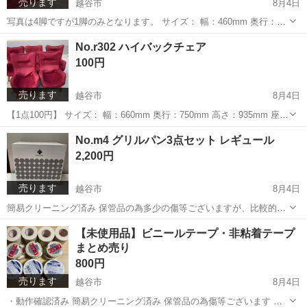
売ります
越谷市
8月4日
写真は4脚ですが1脚のみとなります。 サイズ： 幅：460mm 奥行：
500mm 高さ：480〜800mm 簡易クリーニング済み 保管品の為多少の
埼玉
越谷市
椅子
杉戸町
No.r302 ハイバックチェア
傷や汚れ等ございますが、比較的綺麗な商品です。 ※脚のカ...
100円
売ります
越谷市
8月4日
【1点100円】 サイズ： 幅：660mm 奥行：750mm 高さ：935mm 座面
高 : 335mm 簡易クリーニング済み 中には座面破けやボタンの取れて
埼玉
越谷市
椅子
杉戸町
No.m4 グリルパン3点セット レギュール
いる物がございます。 ◎基本的には、...
2,200円
売ります
越谷市
8月4日
簡易クリーニング済み 保管品の為多少の傷等ございますが、比較的綺
麗な商品です。 ◎基本的には、写真でのご判断でお願いします。 中古
埼玉
越谷市
キッチン家電
グリルパン
【未使用品】ビニールテープ・非粘着テープ
品となりますので、気になる点は、必ずご質問ください。 購入後のキ
まとめ売り
ャンセル返品はお受けできま...
800円
売ります
越谷市
8月4日
・動作確認済み 簡易クリーニング済み 保管品の為傷等ございます ◎