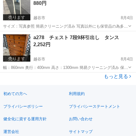
880円
売ります
越谷市
8月4日
サイズ：写真参照 簡易クリーニング済み 写真以外にも保管品の為多少
の傷や汚れ等ございます。 ◎基本的には、写真でのご判断でお願いし
埼玉
越谷市
ミラー/鏡
姿見
a278 チェスト 7段9杯引出し タンス
ます。 中古品となりますので、気になる点は、必ずご質問ください。
2,252円
購入後のキャンセ...
売ります
越谷市
8月4日
幅：860mm 奥行：400mm 高さ：1300mm 簡易クリーニング済み 保管
品の為多少の傷等ございますが、比較的綺麗な商品です。 ◎基本的に
埼玉
越谷市
収納家具
チェスト
もっと見る
は、写真でのご判断でお願いします。 中古品となりますので...
初めての方へ
利用規約
プライバシーポリシー
プライバシーステートメント
健全化に資する運用方針
お問い合わせ
運営会社
サイトマップ