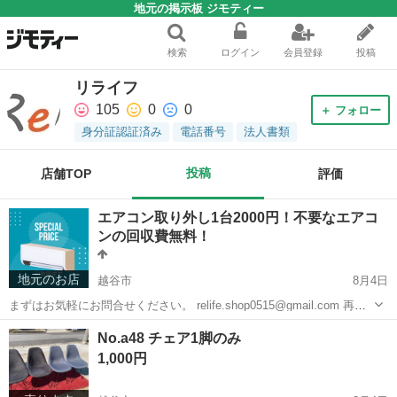
地元の掲示板 ジモティー
検索
ログイン
会員登録
投稿
リライフ
105
0
0
＋ フォロー
身分証認証済み
電話番号
法人書類
投稿
店舗TOP
評価
エアコン取り外し1台2000円！不要なエアコ
ンの回収費無料！
地元のお店
越谷市
8月4日
まずはお気軽にお問合せください。 relife.shop0515@gmail.com 再利
用の場合別料金かかります。 この道15年のベテランの作業員が丁寧に
埼玉
越谷市
便利屋
無料
No.a48 チェア1脚のみ
素早く作業します！ ご覧いただきありがとうございます！ ...
1,000円