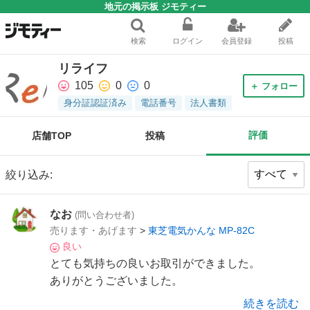
地元の掲示板 ジモティー
検索
ログイン
会員登録
投稿
リライフ
105
0
0
＋ フォロー
身分証認証済み
電話番号
法人書類
評価
店舗TOP
投稿
絞り込み:
なお
(問い合わせ者)
売ります・あげます
>
東芝電気かんな MP-82C
良い
とても気持ちの良いお取引ができました。
ありがとうございました。
続きを読む