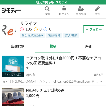
地元の掲示板 ジモティー
検索
ログイン
会員登録
投稿
リライフ
105
0
0
＋ フォロー
身分証認証済み
電話番号
法人書類
投稿
店舗TOP
評価
エアコン取り外し1台2000円！不要なエアコ
ンの回収費無料！
地元のお店
越谷市
8月4日
まずはお気軽にお問合せください。 relife.shop0515@gmail.com 再利
用の場合別料金かかります。 この道15年のベテランの作業員が丁寧に
埼玉
越谷市
便利屋
無料
No.a48 チェア1脚のみ
素早く作業します！ ご覧いただきありがとうございます！ ...
1,000円