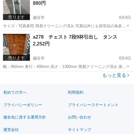
880円
売ります
越谷市
8月4日
サイズ：写真参照 簡易クリーニング済み 写真以外にも保管品の為多少
の傷や汚れ等ございます。 ◎基本的には、写真でのご判断でお願いし
埼玉
越谷市
ミラー/鏡
姿見
a278 チェスト 7段9杯引出し タンス
ます。 中古品となりますので、気になる点は、必ずご質問ください。
2,252円
購入後のキャンセ...
売ります
越谷市
8月4日
幅：860mm 奥行：400mm 高さ：1300mm 簡易クリーニング済み 保管
品の為多少の傷等ございますが、比較的綺麗な商品です。 ◎基本的に
埼玉
越谷市
収納家具
チェスト
もっと見る
は、写真でのご判断でお願いします。 中古品となりますので...
初めての方へ
利用規約
プライバシーポリシー
プライバシーステートメント
健全化に資する運用方針
お問い合わせ
運営会社
サイトマップ