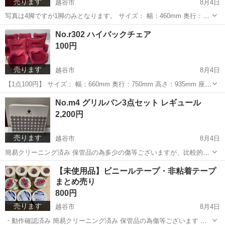
売ります
越谷市
8月4日
写真は4脚ですが1脚のみとなります。 サイズ： 幅：460mm 奥行：
500mm 高さ：480〜800mm 簡易クリーニング済み 保管品の為多少の
埼玉
越谷市
椅子
杉戸町
No.r302 ハイバックチェア
傷や汚れ等ございますが、比較的綺麗な商品です。 ※脚のカ...
100円
売ります
越谷市
8月4日
【1点100円】 サイズ： 幅：660mm 奥行：750mm 高さ：935mm 座面
高 : 335mm 簡易クリーニング済み 中には座面破けやボタンの取れて
埼玉
越谷市
椅子
杉戸町
No.m4 グリルパン3点セット レギュール
いる物がございます。 ◎基本的には、...
2,200円
売ります
越谷市
8月4日
簡易クリーニング済み 保管品の為多少の傷等ございますが、比較的綺
麗な商品です。 ◎基本的には、写真でのご判断でお願いします。 中古
埼玉
越谷市
キッチン家電
グリルパン
【未使用品】ビニールテープ・非粘着テープ
品となりますので、気になる点は、必ずご質問ください。 購入後のキ
まとめ売り
ャンセル返品はお受けできま...
800円
売ります
越谷市
8月4日
・動作確認済み 簡易クリーニング済み 保管品の為傷等ございます ◎