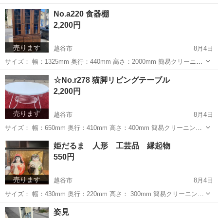
基本的には、写真でのご判断でお願いします。 中古品となりますの
埼玉
越谷市
その他
ビニールテープ
No.a220 食器棚
で、気になる点は、必ずご質問ください。 購入後のキャンセル返品は
2,200円
お...
売ります
越谷市
8月4日
サイズ： 幅：1325mm 奥行：440mm 高さ：2000mm 簡易クリーニン
グ済み 全体的に傷などございます。 ◎基本的には、写真でのご判断で
埼玉
越谷市
収納家具
杉戸町
☆No.r278 猫脚リビングテーブル
お願いします。 中古品となりますので、気になる点は、必ずご質問く
2,200円
ださい。 ...
売ります
越谷市
8月4日
サイズ： 幅：650mm 奥行：410mm 高さ：400mm 簡易クリーニング
済み 保管品の為多少の傷等ございますが、比較的綺麗な商品です。 ◎
埼玉
越谷市
テーブル
リビング
姫だるま 人形 工芸品 縁起物
基本的には、写真でのご判断でお願いします。 中古品とな...
550円
売ります
越谷市
8月4日
サイズ： 幅：430mm 奥行：220mm 高さ： 300mm 簡易クリーニング
済み 全体的に傷等ございます。 ◎基本的には、写真でのご判断でお願
埼玉
越谷市
その他
だるま
姿見
いします。 中古品となりますので、気になる点は、必ず...