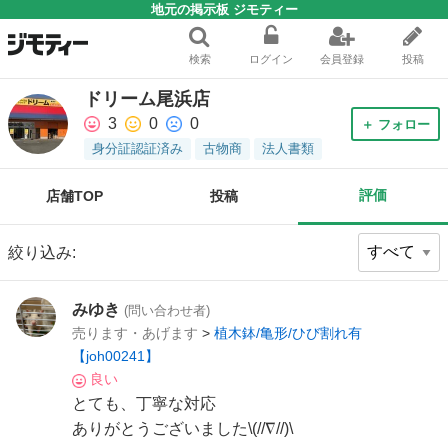
地元の掲示板 ジモティー
検索
ログイン
会員登録
投稿
ドリーム尾浜店
3
0
0
＋ フォロー
身分証認証済み
古物商
法人書類
評価
店舗TOP
投稿
絞り込み:
みゆき
(問い合わせ者)
売ります・あげます
>
植木鉢/亀形/ひび割れ有
【joh00241】
良い
とても、丁寧な対応
ありがとうございました\(//∇//)\