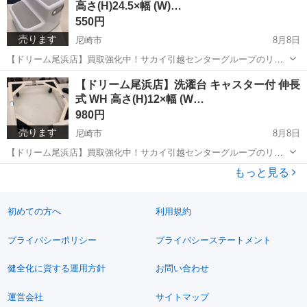
高さ(H)24.5×幅 (W)…
す。 ぜひ店頭にてスタッ...
550円
売ります
尼崎市
8月8日
【ドリーム尾浜店】買取強化中！サカイ引越センターグループのリサ
イクルショップです！ 店頭ご購入の際に「ジモティを見た」と言って
兵庫
尼崎市
家具
ドリーム
【ドリーム尾浜店】洗濯台 キャスター付 伸長
いただくとジモティ限定価格（掲載価格の7%OFF）でご購入が可能で
式 WH 高さ(H)12×幅 (W…
す。 ぜひ店頭にてスタッ...
980円
売ります
尼崎市
8月8日
【ドリーム尾浜店】買取強化中！サカイ引越センターグループのリサ
イクルショップです！ 店頭ご購入の際に「ジモティを見た」と言って
兵庫
尼崎市
洗濯用品
ドリーム
もっと見る
いただくとジモティ限定価格（掲載価格の7%OFF）でご購入が可能で
す。 ぜひ店頭にてスタッ...
初めての方へ
利用規約
プライバシーポリシー
プライバシーステートメント
健全化に資する運用方針
お問い合わせ
運営会社
サイトマップ