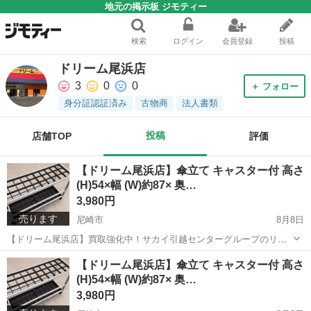
地元の掲示板 ジモティー
検索
ログイン
会員登録
投稿
ドリーム尾浜店
3
0
0
＋ フォロー
身分証認証済み
古物商
法人書類
投稿
店舗TOP
評価
【ドリーム尾浜店】傘立て キャスター付 高さ
(H)54×幅 (W)約87× 奥…
3,980円
売ります
尼崎市
8月8日
【ドリーム尾浜店】買取強化中！サカイ引越センターグループのリサ
イクルショップです！ 店頭ご購入の際に「ジモティを見た」と言って
兵庫
尼崎市
インテリア雑貨/小物
ドリーム
【ドリーム尾浜店】傘立て キャスター付 高さ
いただくとジモティ限定価格（掲載価格の7%OFF）でご購入が可能で
(H)54×幅 (W)約87× 奥…
す。 ぜひ店頭にてスタッ...
3,980円