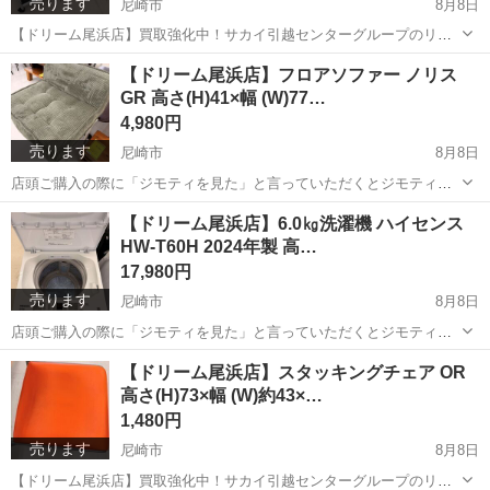
売ります
尼崎市
8月8日
【ドリーム尾浜店】買取強化中！サカイ引越センターグループのリサ
イクルショップです！ 店頭ご購入の際に「ジモティを見た」と言って
兵庫
尼崎市
インテリア雑貨/小物
ドリーム
【ドリーム尾浜店】フロアソファー ノリス
いただくとジモティ限定価格（掲載価格の7%OFF）でご購入が可能で
GR 高さ(H)41×幅 (W)77…
す。 ぜひ店頭にてスタッ...
4,980円
売ります
尼崎市
8月8日
店頭ご購入の際に「ジモティを見た」と言っていただくとジモティ限
定価格（掲載価格の7%OFF）でご購入が可能です。 ぜひ店頭にてス
兵庫
尼崎市
ソファ
ドリーム
【ドリーム尾浜店】6.0㎏洗濯機 ハイセンス
タッフまでお伝えくださいませ。 ----------------------------...
HW-T60H 2024年製 高…
17,980円
売ります
尼崎市
8月8日
店頭ご購入の際に「ジモティを見た」と言っていただくとジモティ限
定価格（掲載価格の7%OFF）でご購入が可能です。 ぜひ店頭にてス
兵庫
尼崎市
生活家電
ドリーム
【ドリーム尾浜店】スタッキングチェア OR
タッフまでお伝えくださいませ。 ----------------------------...
高さ(H)73×幅 (W)約43×…
1,480円
売ります
尼崎市
8月8日
【ドリーム尾浜店】買取強化中！サカイ引越センターグループのリサ