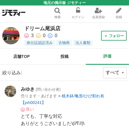
地元の掲示板 ジモティー
検索
ログイン
会員登録
投稿
ドリーム尾浜店
3
0
0
＋ フォロー
身分証認証済み
古物商
法人書類
評価
店舗TOP
投稿
絞り込み:
みゆき
(問い合わせ者)
売ります・あげます
>
植木鉢/亀形/ひび割れ有
【joh00241】
良い
とても、丁寧な対応
ありがとうございました\(//∇//)\