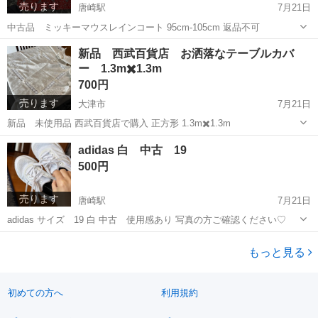
売ります
唐崎駅
7月21日
中古品 ミッキーマウスレインコート 95cm-105cm 返品不可
滋賀
大津市
唐崎駅
コート
レインコート
新品 西武百貨店 お洒落なテーブルカバ
ー 1.3m✖️1.3m
700円
売ります
大津市
7月21日
新品 未使用品 西武百貨店で購入 正方形 1.3m✖️1.3m
滋賀
大津市
テーブル
新品
adidas 白 中古 19
500円
売ります
唐崎駅
7月21日
adidas サイズ 19 白 中古 使用感あり 写真の方ご確認ください♡
滋賀
大津市
唐崎駅
キッズ用品
adidas
もっと見る
初めての方へ
利用規約