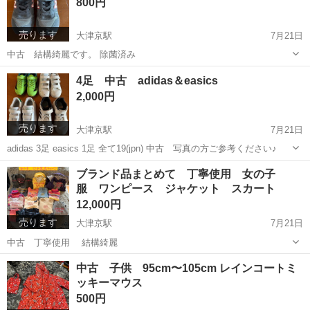
800円
売ります
大津京駅
7月21日
中古 結構綺麗です。 除菌済み
滋賀
大津市
大津京駅
靴
new balance
4足 中古 adidas＆easics
2,000円
売ります
大津京駅
7月21日
adidas 3足 easics 1足 全て19(jpn) 中古 写真の方ご参考ください♪
滋賀
大津市
大津京駅
キッズ用品
adidas
ブランド品まとめて 丁寧使用 女の子
服 ワンピース ジャケット スカート
12,000円
売ります
大津京駅
7月21日
中古 丁寧使用 結構綺麗
滋賀
大津市
大津京駅
キッズ用品
ブランド
中古 子供 95cm〜105cm レインコートミ
ッキーマウス
500円