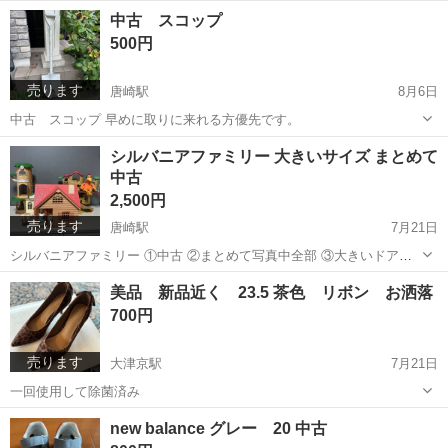
滋賀
大津市
唐崎駅
インテリア雑貨/小物
新品
中古 スコップ
500円
売ります
唐崎駅
8月6日
中古 スコップ 早めに取りに来れる方優先です。
滋賀
大津市
唐崎駅
その他
スコップ
シルバニアファミリー 大きいサイズ まとめて
中古
2,500円
売ります
唐崎駅
7月21日
シルバニアファミリー ①中古 ②まとめて写真中全部 ③大きいドア壊
れて使用可能 ④パーツ足りない ⑤返品不可 以上 気にしない方ご連
滋賀
大津市
唐崎駅
おもちゃ
シルバニアファミリー
美品 新品近く 23.5 茶色 リボン お洒落
絡お待ちしております♪
700円
売ります
大津京駅
7月21日
一回使用して除菌済み
滋賀
大津市
大津京駅
靴
茶色
new balance グレー 20 中古