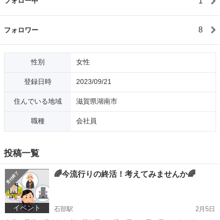
1
フォロー中
8
フォロワー
性別
女性
登録日時
2023/09/21
住んでいる地域
滋賀県湖南市
職種
会社員
投稿一覧
🌈今流行りの終活！考えてみませんか🌈
イベント
石部駅
2月5日