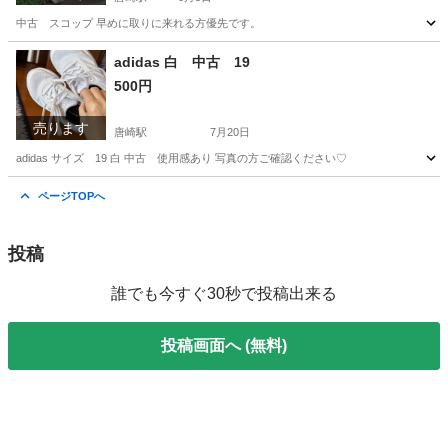
中古 スコップ 早めに取りに来れる方優先です。
滋賀
大津市
唐崎駅
その他
スコップ
adidas 白 中古 19
500円
売ります
唐崎駅
7月20日
adidas サイズ 19 白 中古 使用感あり 写真の方ご確認ください♡
滋賀
大津市
唐崎駅
キッズ用品
adidas
ページTOPへ
投稿
誰でも今すぐ30秒で投稿出来る
投稿画面へ (無料)