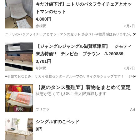
滋賀
栗東市
手原駅
オフィス用家具
今だけ値下げ】ニトリのバタフライチェアとオッ
トマンのセット
4,800円
彦根駅
8月7日
ニトリのバタフライチェアとオットマンのセット 多少スレや使用感はありますが、大き
滋賀
彦根市
彦根駅
椅子
ニトリ
【ジャングルジャングル滋賀草津店】 ジモティ
来店特価!! テレビ台 ブラウン J-260889
3,701円
草津駅
8月7日
■引越でおなじみ、サカイ引越センターグループのリサイクルショップです！ 「ジャングルジ
滋賀
草津市
草津駅
収納家具
【夏のタンス整理👘】着物をまとめて査定
状態が悪くてもOK！最大限買取します
プリフラ
Ad
シングルすのこベッド
0円