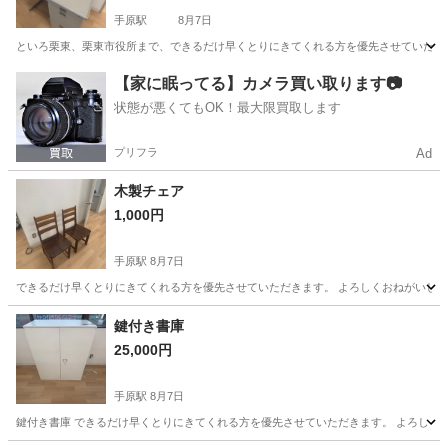
手原駅
8月7日
といろ栗東、栗東市役所まで、できるだけ早くとりにきてくれる方を優先させていただき
滋賀
栗東市
手原駅
オフィス用家具
オフィス
【家に眠ってる】カメラ買い取ります📷
状態が悪くてもOK！最大限買取します
プリフラ
Ad
木製チェア
1,000円
手原駅
8月7日
できるだけ早くとりにきてくれる方を優先させていただきます。 よろしくおねがいし
滋賀
栗東市
手原駅
椅子
木製
鍵付き書庫
25,000円
手原駅
8月7日
鍵付き書庫 できるだけ早くとりにきてくれる方を優先させていただきます。 よろしく