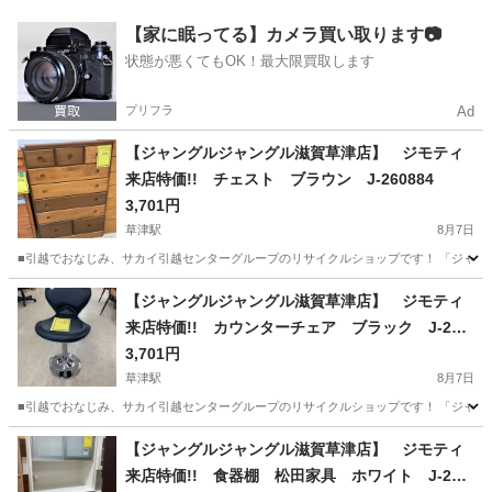
滋賀
草津市
草津駅
ソファ
ジャングル
【家に眠ってる】カメラ買い取ります📷
状態が悪くてもOK！最大限買取します
プリフラ
Ad
【ジャングルジャングル滋賀草津店】 ジモティ
来店特価!! チェスト ブラウン J-260884
3,701円
草津駅
8月7日
■引越でおなじみ、サカイ引越センターグループのリサイクルショップです！ 「ジャングルジ
滋賀
草津市
草津駅
収納家具
ジャングル
【ジャングルジャングル滋賀草津店】 ジモティ
来店特価!! カウンターチェア ブラック J-260
883
3,701円
草津駅
8月7日
■引越でおなじみ、サカイ引越センターグループのリサイクルショップです！ 「ジャングルジ
滋賀
草津市
草津駅
椅子
ジャングル
【ジャングルジャングル滋賀草津店】 ジモティ
来店特価!! 食器棚 松田家具 ホワイト J-260