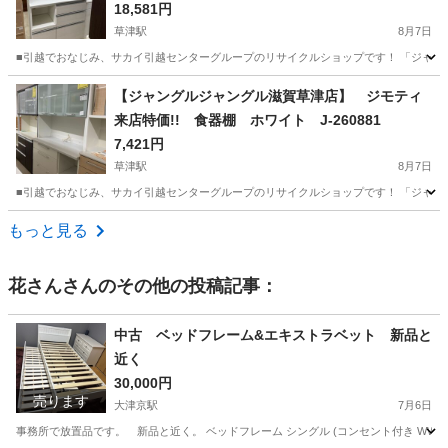
882
18,581円
草津駅
8月7日
■引越でおなじみ、サカイ引越センターグループのリサイクルショップです！ 「ジャングルジ
滋賀
草津市
草津駅
収納家具
ジャングル
【ジャングルジャングル滋賀草津店】 ジモティ
来店特価!! 食器棚 ホワイト J-260881
7,421円
草津駅
8月7日
■引越でおなじみ、サカイ引越センターグループのリサイクルショップです！ 「ジャングルジ
滋賀
草津市
草津駅
収納家具
ジャングル
もっと見る
花さん
さんのその他の投稿記事：
中古 ベッドフレーム&エキストラベット 新品と
近く
30,000円
売ります
大津京駅
7月6日
事務所で放置品です。 新品と近く。 ベッドフレーム シングル (コンセント付き WW) 幅10