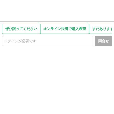
ぜひ譲ってください
オンライン決済で購入希望
まだあります
問合せ
初めての方へ
利用規約
プライバシーポリシー
プライバシー・ステートメント
健全化に資する運用方針
お問い合わせ
運営会社
サイトマップ
ご利用ガイド
フリーワードで探す
PC版で表示
都道府県選択