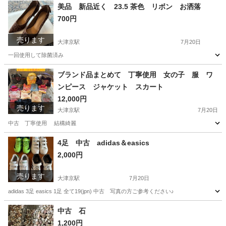
美品 新品近く 23.5 茶色 リボン お洒落
700円
売ります
大津京駅
7月20日
一回使用して除菌済み
滋賀
大津市
大津京駅
靴
茶色
ブランド品まとめて 丁寧使用 女の子 服 ワ
ンピース ジャケット スカート
12,000円
売ります
大津京駅
7月20日
中古 丁寧使用 結構綺麗
滋賀
大津市
大津京駅
キッズ用品
ブランド
4足 中古 adidas＆easics
2,000円
売ります
大津京駅
7月20日
adidas 3足 easics 1足 全て19(jpn) 中古 写真の方ご参考ください♪
滋賀
大津市
大津京駅
キッズ用品
adidas
中古 石
1,200円