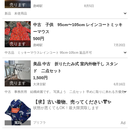
売ります
唐崎駅
8月5日
新品 未使用品
滋賀
大津市
唐崎駅
インテリア雑貨/小物
新品
中古 子供 95cm〜105cm レインコートミッキ
ーマウス
500円
売ります
唐崎駅
7月20日
中古品 ミッキーマウスレインコート 95cm-105cm 返品不可
滋賀
大津市
唐崎駅
コート
レインコート
美品 中古 折りたたみ式 室内外物干し スタン
ド 二点セット
1,500円
売ります
大津京駅
6月16日
中古 事務所用 結構綺麗です。 写真よう 二点セット 早めに取りに来れる方優先で
滋賀
大津市
大津京駅
洗濯用品
【求】古い着物、売ってください👘✨
状態が悪くてもOK！最大限買取します
プリフラ
Ad