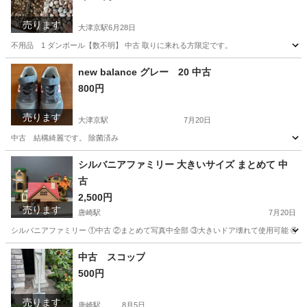
売ります
大津京駅
6月28日
不用品 1 ダンボール【数不明】 中古 取りに来れる方限定です。
滋賀
大津市
大津京駅
その他
ダンボール
new balance グレー 20 中古
800円
売ります
大津京駅
7月20日
中古 結構綺麗です。 除菌済み
滋賀
大津市
大津京駅
靴
new balance
シルバニアファミリー 大きいサイズ まとめて 中
古
2,500円
売ります
唐崎駅
7月20日
シルバニアファミリー ①中古 ②まとめて写真中全部 ③大きいドア壊れて使用可能 ④
滋賀
大津市
唐崎駅
おもちゃ
シルバニアファミリー
中古 スコップ
500円
売ります
唐崎駅
8月5日