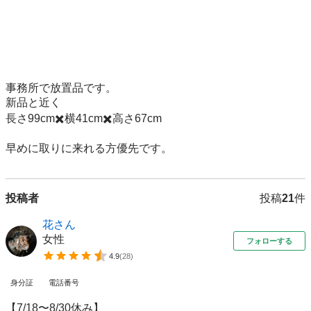
事務所で放置品です。

新品と近く　

長さ99cm✖️横41cm✖️高さ67cm

早めに取りに来れる方優先です。
投稿者
投稿
21
件
花さん
女性
フォローする
4.9
(
28
)
身分証
電話番号
【7/18〜8/30休み】