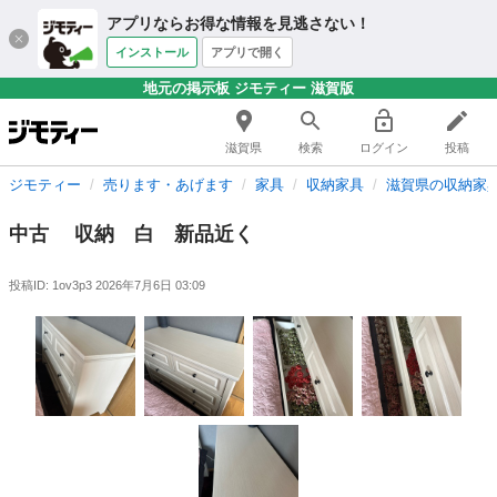
アプリならお得な情報を見逃さない！
インストール
アプリで開く
地元の掲示板 ジモティー 滋賀版
滋賀県
検索
ログイン
投稿
ジモティー
売ります・あげます
家具
収納家具
滋賀県の収納家
中古 収納 白 新品近く
投稿ID: 1ov3p3
2026年7月6日 03:09