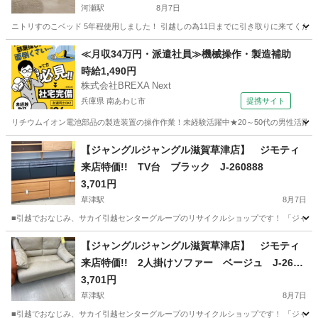
河瀬駅
8月7日
ニトリすのこベッド 5年程使用しました！ 引越しの為11日までに引き取りに来てくだ
滋賀
彦根市
河瀬駅
ベッド
≪月収34万円・派遣社員≫機械操作・製造補助
時給1,490円
株式会社BREXA Next
兵庫県 南あわじ市
提携サイト
リチウムイオン電池部品の製造装置の操作作業！未経験活躍中★20～50代の男性活躍中
兵庫
南あわじ市
その他
【ジャングルジャングル滋賀草津店】 ジモティ
来店特価!! TV台 ブラック J-260888
3,701円
草津駅
8月7日
■引越でおなじみ、サカイ引越センターグループのリサイクルショップです！ 「ジャングルジ
滋賀
草津市
草津駅
収納家具
ジャングル
【ジャングルジャングル滋賀草津店】 ジモティ
来店特価!! 2人掛けソファー ベージュ J-2608
85
3,701円
草津駅
8月7日
■引越でおなじみ、サカイ引越センターグループのリサイクルショップです！ 「ジャングルジ