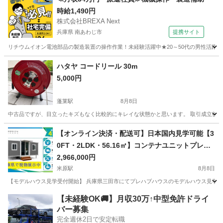
時給1,490円
株式会社BREXA Next
兵庫県 南あわじ市
提携サイト
リチウムイオン電池部品の製造装置の操作作業！未経験活躍中★20～50代の男性活躍中
兵庫
南あわじ市
その他
ハタヤ コードリール 30m
5,000円
蓬莱駅
8月8日
中古品ですが、目立ったキズもなく比較的にキレイな状態かと思います。 取引成立後
滋賀
大津市
蓬莱駅
その他
ハタヤ
【オンライン決済・配送可】日本国内見学可能【3
0FT・2LDK・56.16㎡】コンテナユニットプレハ
ブハウス｜高品質断熱・高気密仕様｜広々2LDKレ
2,966,000円
イアウトで快適な居住空間を実現｜住宅・別荘・
米原駅
8月8日
セカンドハウス・民泊施設・事務所・店舗・仮設
【モデルハウス見学受付開始】 兵庫県三田市にてプレハブハウスのモデルハウス見学を
住宅・職員寮・宿泊施設対応｜キッチン・浴室・
滋賀
大津市
米原駅
その他
2LDK
【未経験OK🚚】月収30万↑中型免許ドライ
トイレ完備可能｜半日設置可能・短工期施工・移
バー募集
動可能｜耐久性に優れた軽量鉄骨構造｜内装・外
完全週休2日で安定転職