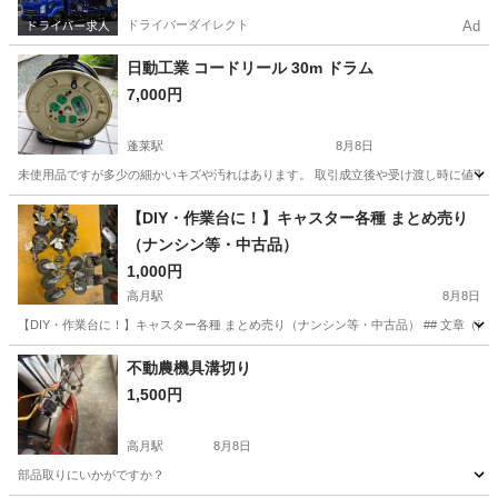
装・設備・間取り自由設計対応｜高度カスタマイ
ドライバーダイレクト
Ad
ズ可能｜全国配送対応・短納期相談可能｜・実物
確認対応｜メーカー直販・高品質モジュールハウ
日動工業 コードリール 30m ドラム
ス・次世代コンテナ住宅・ユニット建築
7,000円
蓬莱駅
8月8日
未使用品ですが多少の細かいキズや汚れはあります。 取引成立後や受け渡し時に値下
滋賀
大津市
蓬莱駅
その他
【DIY・作業台に！】キャスター各種 まとめ売り
（ナンシン等・中古品）
1,000円
高月駅
8月8日
【DIY・作業台に！】キャスター各種 まとめ売り（ナンシン等・中古品） ## 文章（商
滋賀
長浜市
高月駅
その他
不動農機具溝切り
1,500円
高月駅
8月8日
部品取りにいかがですか？