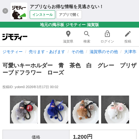
アプリならお得な情報を見逃さない！
インストール
アプリで開く
地元の掲示板 ジモティー 滋賀版
滋賀県
検索
ログイン
投稿
ジモティー
売ります・あげます
その他
滋賀県のその他
大津市
可愛いキーホルダー 青 茶色 白 グレー プリザ
ーブドフラワー ローズ
投稿ID: yobm0
2026年3月17日 00:02
1,200円
価格