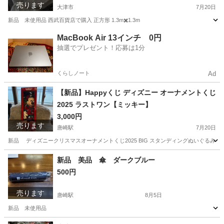
売ります
大津市
7月20日
新品 未使用品 西武百貨店で購入 正方形 1.3m✖️1.3m
滋賀
大津市
テーブル
新品
MacBook Air 13インチ 0円
抽選でプレゼント！応募は1分
くらしノート
Ad
【新品】Happyくじ ディズニー オーナメントくじ
2025 ラストワン【ミッキー】
3,000円
売ります
唐崎駅
7月20日
新品 ディズニークリスマスオーナメントくじ2025 BIG スタンディングぬいぐるみ 
滋賀
大津市
唐崎駅
おもちゃ
ミッキー
新品 美品 傘 ダークブルー
500円
売ります
唐崎駅
8月5日
新品 未使用品
滋賀
大津市
唐崎駅
インテリア雑貨/小物
新品