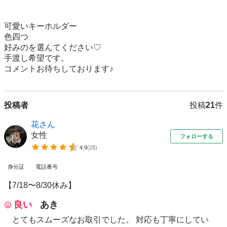
可愛いキーホルダー

色四つ

好みのを選んてください♡

手渡し希望です。

コメントお待ちしております♪
投稿者
投稿
21
件
花さん
女性
フォローする
4.9
(
28
)
身分証
電話番号
【7/18〜8/30休み】
良い
あき
とてもスムーズなお取引でした。 対応も丁寧にしてい