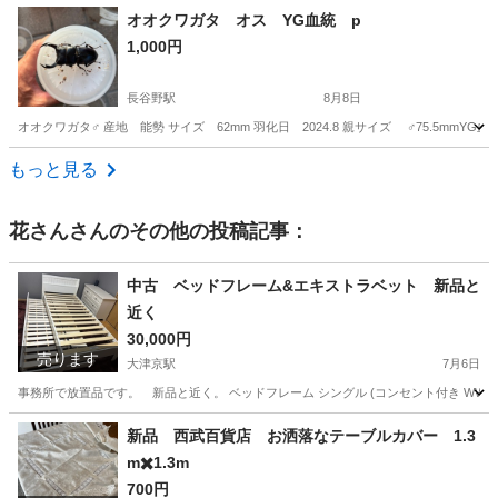
滋賀
長浜市
高月駅
その他
農機具
オオクワガタ オス YG血統 p
1,000円
長谷野駅
8月8日
オオクワガタ♂ 産地 能勢 サイズ 62mm 羽化日 2024.8 親サイズ ♂75.5mmY
滋賀
東近江市
長谷野駅
その他
オオクワガタ
もっと見る
花さん
さんのその他の投稿記事：
中古 ベッドフレーム&エキストラベット 新品と
近く
30,000円
売ります
大津京駅
7月6日
事務所で放置品です。 新品と近く。 ベッドフレーム シングル (コンセント付き WW) 幅10
滋賀
大津市
大津京駅
ベッド
フレーム
新品 西武百貨店 お洒落なテーブルカバー 1.3
m✖️1.3m
700円