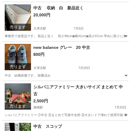
滋賀
大津市
大津京駅
その他
ダンボール
中古 収納 白 新品近く
20,000円
売ります
大津京駅
7月6日
事務所で放置品です。 新品と近く 長さ99cm✖️横41cm✖️高さ67cm 早めに取りに来
滋賀
大津市
大津京駅
収納家具
新品
new balance グレー 20 中古
800円
売ります
大津京駅
7月20日
中古 結構綺麗です。 除菌済み
滋賀
大津市
大津京駅
靴
new balance
シルバニアファミリー 大きいサイズ まとめて 中
古
2,500円
売ります
唐崎駅
7月20日
シルバニアファミリー ①中古 ②まとめて写真中全部 ③大きいドア壊れて使用可能 ④
滋賀
大津市
唐崎駅
おもちゃ
シルバニアファミリー
中古 スコップ