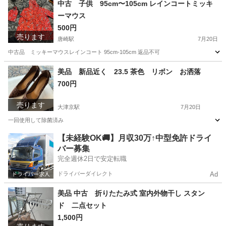
中古 子供 95cm〜105cm レインコートミッキ
ーマウス
500円
売ります
唐崎駅
7月20日
中古品 ミッキーマウスレインコート 95cm-105cm 返品不可
滋賀
大津市
唐崎駅
コート
レインコート
美品 新品近く 23.5 茶色 リボン お洒落
700円
売ります
大津京駅
7月20日
一回使用して除菌済み
滋賀
大津市
大津京駅
靴
茶色
【未経験OK🚚】月収30万↑中型免許ドライ
バー募集
完全週休2日で安定転職
ドライバーダイレクト
Ad
美品 中古 折りたたみ式 室内外物干し スタン
ド 二点セット
1,500円