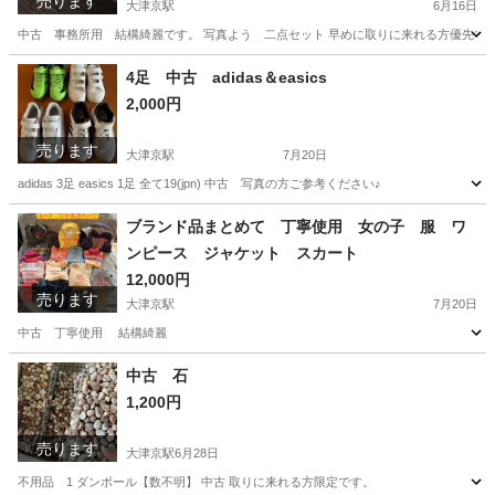
売ります
大津京駅
6月16日
中古 事務所用 結構綺麗です。 写真よう 二点セット 早めに取りに来れる方優先で
滋賀
大津市
大津京駅
洗濯用品
4足 中古 adidas＆easics
2,000円
売ります
大津京駅
7月20日
adidas 3足 easics 1足 全て19(jpn) 中古 写真の方ご参考ください♪
滋賀
大津市
大津京駅
キッズ用品
adidas
ブランド品まとめて 丁寧使用 女の子 服 ワ
ンピース ジャケット スカート
12,000円
売ります
大津京駅
7月20日
中古 丁寧使用 結構綺麗
滋賀
大津市
大津京駅
キッズ用品
ブランド
中古 石
1,200円
売ります
大津京駅
6月28日
不用品 1 ダンボール【数不明】 中古 取りに来れる方限定です。