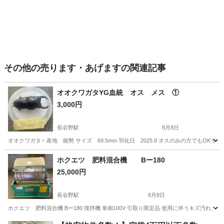
その他の売ります・あげますの関連記事
オオクワガタYG血統 オス メス ①
3,000円
長谷野駅
8月8日
オオクワガタ♂ 産地 能勢 サイズ 69.5mm 羽化日 2025.8 オスのみの方でもOKです。
滋賀
東近江市
長谷野駅
その他
オオクワガタ
ホクエツ 肥料混合機 Bー180
25,000円
長谷野駅
8月8日
ホクエツ 肥料混合機 Bー180 撹拌機 単相100V 引取り限定品 使用に伴うキズ
滋賀
東近江市
長谷野駅
その他
100V