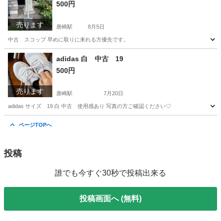
500円
売ります
唐崎駅
8月5日
中古 スコップ 早めに取りに来れる方優先です。
滋賀
大津市
唐崎駅
その他
スコップ
adidas 白 中古 19
500円
売ります
唐崎駅
7月20日
adidas サイズ 19 白 中古 使用感あり 写真の方ご確認ください♡
滋賀
大津市
唐崎駅
キッズ用品
adidas
ページTOPへ
投稿
誰でも今すぐ30秒で投稿出来る
投稿画面へ (無料)