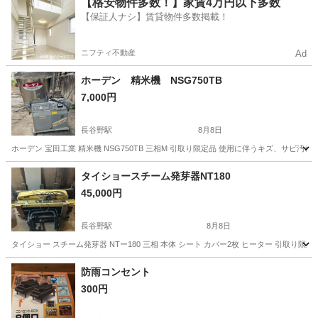
【格安物件多数！】家賃4万円以下多数
【保証人ナシ】賃貸物件多数掲載！
ニフティ不動産
Ad
ホーデン 精米機 NSG750TB
7,000円
長谷野駅
8月8日
ホーデン 宝田工業 精米機 NSG750TB 三相M 引取り限定品 使用に伴うキズ、サ
滋賀
東近江市
長谷野駅
その他
タイショースチーム発芽器NT180
45,000円
長谷野駅
8月8日
タイショー スチーム発芽器 NTー180 三相 本体 シート カバー2枚 ヒーター 引
滋賀
東近江市
長谷野駅
その他
防雨コンセント
300円