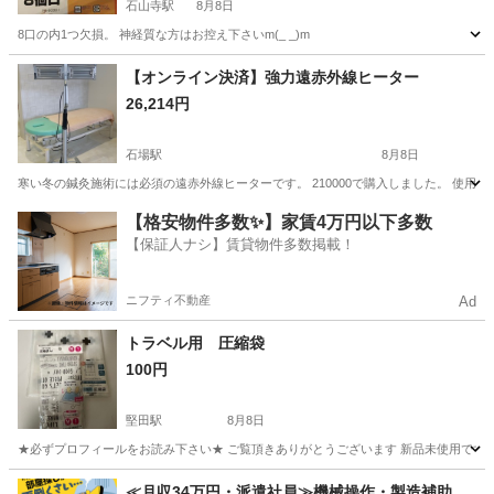
石山寺駅
8月8日
8口の内1つ欠損。 神経質な方はお控え下さいm(_ _)m
滋賀
大津市
石山寺駅
その他
【オンライン決済】強力遠赤外線ヒーター
26,214円
石場駅
8月8日
寒い冬の鍼灸施術には必須の遠赤外線ヒーターです。 210000で購入しました。 使
滋賀
大津市
石場駅
その他
鍼灸
【格安物件多数✨】家賃4万円以下多数
【保証人ナシ】賃貸物件多数掲載！
ニフティ不動産
Ad
トラベル用 圧縮袋
100円
堅田駅
8月8日
★必ずプロフィールをお読み下さい★ ご覧頂きありがとうございます 新品未使用ですが
滋賀
大津市
堅田駅
その他
≪月収34万円・派遣社員≫機械操作・製造補助