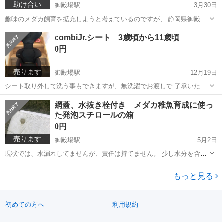
助け合い
御殿場駅
3月30日
趣味のメダカ飼育を拡充しようと考えているのですが、 静岡県御殿場
市近郊、神奈川県厚木、伊勢原、秦野、相模原近郊で ミジンコ やイト
静岡
御殿場市
御殿場駅
教えて
ミジンコ
combiJr.シート 3歳頃から11歳頃
ミミズを採取できる場所、 あそこで見たよ！と言う方。 居ましたら、
0円
場所を教えて頂けないでしょう...
売ります
御殿場駅
12月19日
シート取り外して洗う事もできますが、無洗濯でお渡しで 了承いただ
ける方 7日までは 静岡県御殿場市近隣の方でお願い致します。 8日以
静岡
御殿場市
御殿場駅
キッズ用品
combi
網蓋、水抜き栓付き メダカ稚魚育成に使っ
降 平日は相模原市〜厚木〜伊勢原〜秦野〜大井松田 246沿であれば、
た発泡スチロールの箱
夕方時間を合わせて受け...
0円
売ります
御殿場駅
5月2日
現状では、水漏れしてませんが、責任は持てません。 少し水分を含ん
でいるかと思います。 汚れあります、そのままのお渡しになります。
静岡
御殿場市
御殿場駅
その他
発泡スチロール
取りに来ていただける方限定でお願いします。 18個あります。 まとめ
もっと見る
て引き取り頂ける方優先させ...
初めての方へ
利用規約