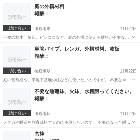
静岡県東部の方で、不要になりましたレンガやテラコッタ、タイル、
静岡
御殿場市
御殿場駅
買いたい/ください
レンガ
庭の外構材料
などありましたらお譲り頂けないでしょうか。 庭を、体が動くうちに
報酬：
煉瓦引きにしたいので…。 平日の夕...
助け合い
御殿場市
11月22日
不要の枕木、煉瓦、ピンコロなど、庭の外構に使える材料が不要な
方、譲っていただけないでしょうか。 神奈川県相模原から、静岡県東
静岡
御殿場市
買いたい/ください
外構
単管パイプ、レンガ、外構材料、波板
部まででしたら、 車で回収に伺います。積込等は自分で行いますの
報酬：
で、お手を煩わせません。 御殿場市在...
助け合い
御殿場駅
11月22日
庭の葡萄棚や、半地下基地の柱などに使いたいのですが、 不要な単管
パイプやポリ波板など活用できそうな物を処分したい方、いらっしゃ
静岡
御殿場市
御殿場駅
買いたい/ください
レンガ
不要な睡蓮鉢、火鉢、水槽譲ってください。
いましたら引き取らせていただけないでしょうか？活用した様は
報酬：
youtubeでご報告しております。 宜...
助け合い
御殿場駅
11月22日
メダカや睡蓮を飼育栽培するのに使用したいので、 不要になった睡蓮
鉢、火鉢、水槽などありましたら、 譲って頂けないでしょうか。 静岡
静岡
御殿場市
御殿場駅
買いたい/ください
火鉢
窓枠
県東部から神奈川県相模原市周辺、東京八王子周辺まででしたら、車