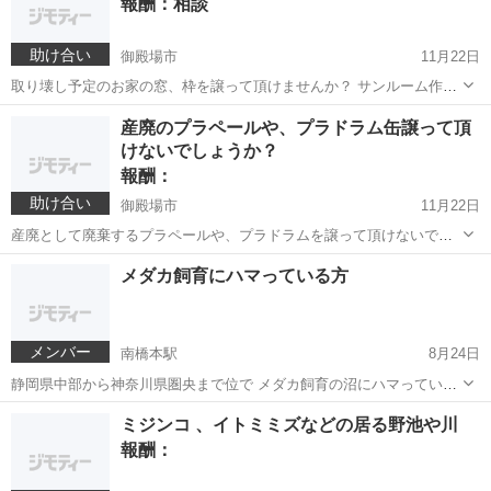
報酬：相談
で取りに行かせていただきます。 ...
助け合い
御殿場市
11月22日
取り壊し予定のお家の窓、枠を譲って頂けませんか？ サンルーム作成
に使用します。 お近くであれば、都合のつく土日に外しに行ければと
静岡
御殿場市
買いたい/ください
サンルーム
産廃のプラペールや、プラドラム缶譲って頂
思います。 宜しくお願い致します。 御殿場市在住、相模原市在勤で
けないでしょうか？
す。 頂いた道具やレンガ、タイ...
報酬：
助け合い
御殿場市
11月22日
産廃として廃棄するプラペールや、プラドラムを譲って頂けないでし
ょうか。もし、捨ててしまうよという方が居ればお声がけ頂きたく宜
静岡
御殿場市
買いたい/ください
産廃
メダカ飼育にハマっている方
しくお願いします。
メンバー
南橋本駅
8月24日
静岡県中部から神奈川県圏央まで位で メダカ飼育の沼にハマっている
方、 販売者、ブリーダー、品種改良にチャレンジしている方、 是非、
神奈川
相模原市
南橋本駅
その他
メダカ
ミジンコ 、イトミミズなどの居る野池や川
私のyoutubeチャンネルで紹介させて頂けませんか♪メダカ沼を広げま
報酬：
しょう！宜しくお願い致し...