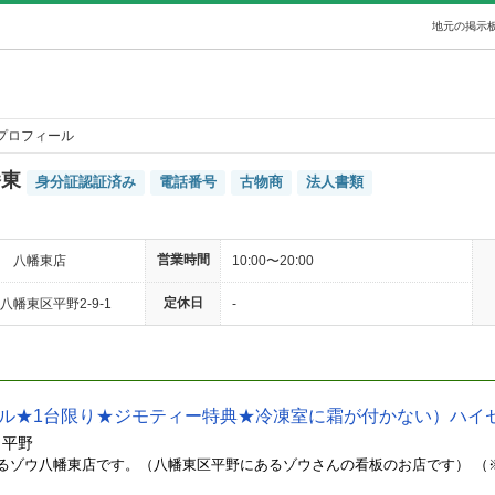
地元の掲示板
プロフィール
幡東
身分証認証済み
電話番号
古物商
法人書類
営業時間
 八幡東店
10:00〜20:00
定休日
幡東区平野2-9-1
-
 平野