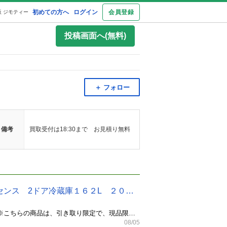
初めての方へ
ログイン
会員登録
 ジモティー
投稿画面へ(無料)
＋ フォロー
備考
買取受付は18:30まで お見積り無料
★0470★（★2021年モデル★1台限り★ジモティー特典★冷凍室に霜が付かない）ハイセンス 2ドア冷蔵庫１６２L ２０２１年製 AT-RF160-WH 48.1cm幅 白 霜取り 高く買取るゾウ八幡東店
リサイクルショップ 高く買取るゾウ八幡東店です。（八幡東区平野にあるゾウさんの看板のお店です） （※こちらの商品は、引き取り限定で、現品限りです。） ハイセンス 2ドア冷蔵庫162L 入荷しました。 色：白 型式：AT-RF160-WH 年式：2021 サイズ：幅48.1×奥行58.6×高127.7 ｃｍ 動作確認済（2026.08.01テスト済） 当店では、クリーニング前後に動作確認済です。 →当店では、冷えの確認（氷が出来るテスト含む）テストをクリーニング前後に行ってます。 ※自動製氷機能は付いていないモデルです※ こちらの商品は、冷凍室の霜取り機能搭載モデルで、 （霜‥冷凍室に雪国のかまくらみたいな物が出来る） また、目安として1人暮らしであまり自炊しない方が選ばれる容量です。 ※中古品ですので、庫内トレーに小ヒビと外装に小キズなどありますが動作良好です。 1度、現品をご確認ください。 こちらの商品は1番上から 1段目：冷蔵室 2段目：冷凍室（引き出しタイプ） ※こちらは霜取り機能搭載モデルです※ （使用上の注意） ※冷蔵庫を動かした時は6時間ほど空けて、コンセントを差してください。 （6時間経たずに、ご使用されますと、故障する事例が多かったので）また、寝かせたりして、お車に乗せて運んだ場合でも故障した事例が多いので、立てて運んでください。 動作保証：6ケ月 （保証内容）※万が一動作不良の場合 ・販売金額10,000円以下（保証期間）・・・1週間 ・販売金額10,000以上（保証期間）・・・6ヶ月 動作不良があった場合、「同等品との交換」もしくは「ご返金」にて承ります。 ※販売時のレシート・保証書が必要になります。 ※遠方の場合は、対応が遅れたり、対応出来ない場合もありますので、現物をご確認ください ★ジモティー特典★ 店頭ご購入の際に「ジモティを見た」と言っていただくと（※掲載画面も見せてください） 現金でのお支払いに限りますが、レジにて"10％OFF"させて頂きます。 10％OFFですと、￥14,300 →￥12,870 （税込み）にてお買い求めいただけます。 ★もし、お支払い頂けましたら、1週間ほどでしたら、お取り置き致します★ ～商品ご購入で軽トラック貸し出しサービス～ 当店では、18：00まで返却で、お近くでしたら、軽トラック貸し出し（AT車）もあり、その場合、事前にご連絡頂くと、早ければ即日お持ち帰りも出来ます。 ※任意保険加入者に限ります ～配送サービス～（基本的に設置料込です） 当店では何点ご購入されても 当店から5kmまで・・・3,000円 当店から7kmまで・・・4,000円 ※エレベーターがなく階段の場合は1階毎に別途500円かかります。 ※配送先が当店から7km以上や、ドラム式洗濯機や大型（70㎏超えなど）の商品、トラックが入れないなどや、設置場所が特殊な場合は店舗の方にお問い合わせください。 もし、在庫状況や気になる商品や在庫がありましたら、ジモティのメールにてお問合せ下されば、ご返信させて頂きます。 ★2日以内にご来店予定でしたら、お取り置きも出来ます★ 実際に、何件もお取り置きさせて頂き、ご購入頂いた事もりますので、お気軽にメールでお問合せ下さい。 ※お問合せは営業時間（10：00～20：00）でしたら、ご返信致します。営業時間外の場合は翌日になる事もありますので、宜しくお願い致します。 ※当店はリサイクルショップですので、それぞれの商品が1台限り（1点物）になります。 高く買取るゾウ八幡東店 北九州市八幡東区平野2-9-1 営業時間10:00〜20：00 ※九国大前バス停の前のお店です
08/05