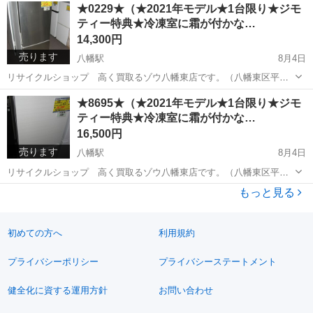
福岡
北九州市
八幡駅
季節、空調家電
ハイセンス
★0229★（★2021年モデル★1台限り★ジモ
定で、現品限りです。） ☆分解洗浄済です☆ ハイセンス ルームエア
ティー特典★冷凍室に霜が付かな…
コン2.2Kw...
14,300円
売ります
八幡駅
8月4日
リサイクルショップ 高く買取るゾウ八幡東店です。（八幡東区平野
にあるゾウさんの看板のお店です） （※こちらの商品は、引き取り限
福岡
北九州市
八幡駅
キッチン家電
商品
★8695★（★2021年モデル★1台限り★ジモ
定で、現品限りです。） ハイアール 2ドア冷蔵庫173L 入荷しまし
ティー特典★冷凍室に霜が付かな…
た。 色：ホ...
16,500円
売ります
八幡駅
8月4日
リサイクルショップ 高く買取るゾウ八幡東店です。（八幡東区平野
にあるゾウさんの看板のお店です） （※こちらの商品は、引き取り限
福岡
北九州市
八幡駅
キッチン家電
商品
もっと見る
定で、現品限りです。） シャープ 2ドア冷蔵庫152L 入荷しまし
た。 色：白 ...
初めての方へ
利用規約
プライバシーポリシー
プライバシーステートメント
健全化に資する運用方針
お問い合わせ