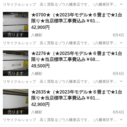
リサイクルショップ 高く買取るゾウ八幡東店です。（八幡東区平野
にあるゾウさんの看板のお店です） （※こちらの商品は、引き取り限
福岡
北九州市
八幡駅
季節、空調家電
RAS
★0700★（★2023年モデル★６畳まで★1台
定で、現品限りです。） ☆分解洗浄済です☆ 東芝 ルームエアコン
限り★当店標準工事費込み￥61…
2.2Kw 入荷...
42,900円
売ります
八幡駅
8月4日
リサイクルショップ 高く買取るゾウ八幡東店です。（八幡東区平野
にあるゾウさんの看板のお店です） （※こちらの商品は、引き取り限
福岡
北九州市
八幡駅
季節、空調家電
RAS
★2276★（★2025年モデル★６畳まで★1台
定で、現品限りです。） ☆分解洗浄済です☆ 日立 ルームエアコン
限り★当店標準工事費込み￥68…
2.5Kw 入荷...
49,500円
売ります
八幡駅
8月4日
リサイクルショップ 高く買取るゾウ八幡東店です。（八幡東区平野
にあるゾウさんの看板のお店です） （※こちらの商品は、引き取り限
福岡
北九州市
八幡駅
季節、空調家電
ルーム
★2635★（★2023年モデル★６畳まで★1台
定で、現品限りです。） ☆分解洗浄済です☆ パナソニック ルームエ
限り★当店標準工事費込み￥61…
アコン2.2K...
42,900円
売ります
八幡駅
8月4日
リサイクルショップ 高く買取るゾウ八幡東店です。（八幡東区平野
にあるゾウさんの看板のお店です） （※こちらの商品は、引き取り限