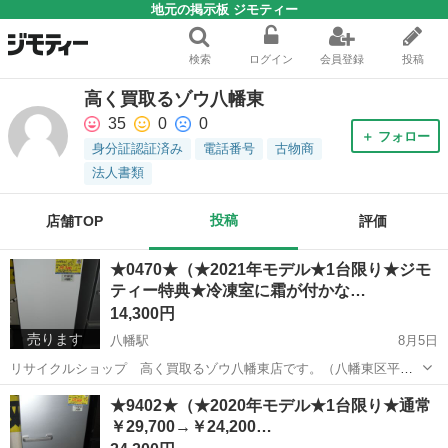
地元の掲示板 ジモティー
検索
ログイン
会員登録
投稿
高く買取るゾウ八幡東
35
0
0
＋ フォロー
身分証認証済み
電話番号
古物商
法人書類
投稿
店舗TOP
評価
★0470★（★2021年モデル★1台限り★ジモ
ティー特典★冷凍室に霜が付かな…
14,300円
売ります
八幡駅
8月5日
リサイクルショップ 高く買取るゾウ八幡東店です。（八幡東区平野
にあるゾウさんの看板のお店です） （※こちらの商品は、引き取り限
福岡
北九州市
八幡駅
キッチン家電
ハイセンス
★9402★（★2020年モデル★1台限り★通常
定で、現品限りです。） ハイセンス 2ドア冷蔵庫162L 入荷しまし
￥29,700→￥24,200…
た。 色：白...