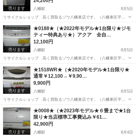
24,200円
売ります
八幡駅
8月5日
リサイクルショップ 高く買取るゾウ八幡東店です。（八幡東区平野
にあるゾウさんの看板のお店です） （※こちらの商品は、引き取り限
福岡
北九州市
八幡駅
キッチン家電
AQR
★0188★（★2022年モデル★1台限り★ジモ
定で、現品限りです。） アクア 3ドア冷蔵庫272L 入荷しました。
ティー特典あり★）アクア 全自…
色：シ...
12,100円
売ります
八幡駅
8月5日
リサイクルショップ 高く買取るゾウ八幡東店です。（八幡東区平野
にあるゾウさんの看板のお店です） ※引取限定（NET決済は行ってお
福岡
北九州市
八幡駅
生活家電
MBK
★1518WR★（★2020年モデル★1台限り★
りません）※ アクア 全自動洗濯機4.5kg 入荷しました。 色：白 ...
通常￥12,100→￥9,90…
9,900円
売ります
八幡駅
8月5日
リサイクルショップ 高く買取るゾウ八幡東店です。（八幡東区平野
にあるゾウさんの看板のお店です） ※引取限定（NET決済は行ってお
福岡
北九州市
八幡駅
生活家電
東芝
★0008★（★2023年モデル★６畳まで★1台
りません）※ 東芝 全自動洗濯機5.0kg 入荷しました。 色：白 型
限り★当店標準工事費込み￥61…
式...
42,900円
売ります
八幡駅
8月4日