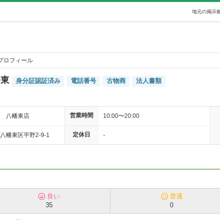
地元の掲示板
プロフィール
幡東
身分証認証済み
電話番号
古物商
法人書類
営業時間
 八幡東店
10:00〜20:00
定休日
幡東区平野2-9-1
-
良い
普通
35
0