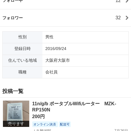
12
フォロー中
32
フォロワー
性別
男性
登録日時
2016/09/24
住んでいる地域
大阪府大阪市
職種
会社員
投稿一覧
11n/g/b ポータブルWifiルーター MZK-
RP150N
200円
売ります
オンライン決済
配送可
ＪＲ難波駅
7月26日