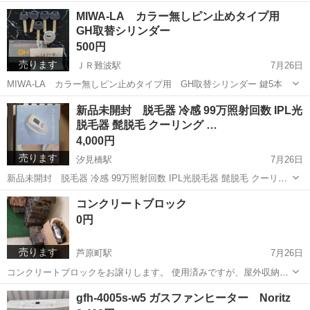
大阪
大阪市
ＪＲ難波駅
家庭用品
現状
MIWA-LA カラー無しピン止めタイプ用
GH取替シリンダー
500円
売ります
ＪＲ難波駅
7月26日
MIWA-LA カラー無しピン止めタイプ用 GH取替シリンダー 鍵5本
大阪
大阪市
ＪＲ難波駅
その他
MIWA
新品未開封 脱毛器 冷感 99万照射回数 IPL光
脱毛器 髭脱毛 クーリング …
4,000円
売ります
汐見橋駅
7月26日
新品未開封 脱毛器 冷感 99万照射回数 IPL光脱毛器 髭脱毛 クーリン
グ 冷却機能 ヒゲ脱毛 光美容器 冷感脱毛 VIO脱毛器 家庭用脱毛器 フ
大阪
大阪市
汐見橋駅
美容家電
新品
コンクリートブロック
ラッシュ式 先日楽天で7980円で購入したばかりのもので、未開封で
0円
す。
売ります
芦原町駅
7月26日
コンクリートブロックをお譲りします。 使用済みですが、屋外収納の
下敷きなどにはいかがでしょうか。
大阪
大阪市
芦原町駅
家庭用品
コンクリートブロック
gfh-4005s-w5 ガスファンヒーター Noritz