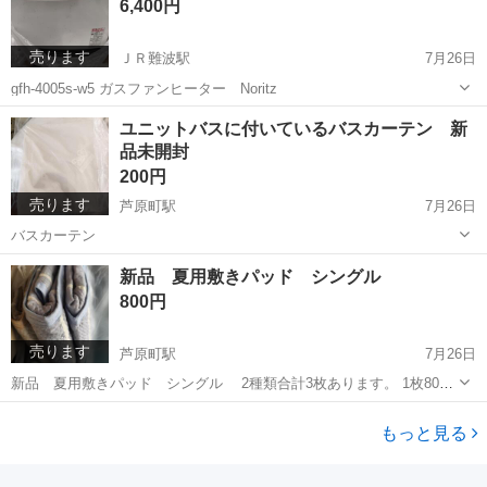
6,400円
売ります
ＪＲ難波駅
7月26日
gfh-4005s-w5 ガスファンヒーター Noritz
大阪
大阪市
ＪＲ難波駅
季節、空調家電
ユニットバスに付いているバスカーテン 新
品未開封
ガスファンヒーター
200円
売ります
芦原町駅
7月26日
バスカーテン
大阪
大阪市
芦原町駅
その他
ユニットバス
新品 夏用敷きパッド シングル
800円
売ります
芦原町駅
7月26日
新品 夏用敷きパッド シングル 2種類合計3枚あります。 1枚800
円、2枚1500円、3枚2000円 夏用のものですので、今から活躍できま
大阪
大阪市
芦原町駅
寝具
パッド
す。
もっと見る