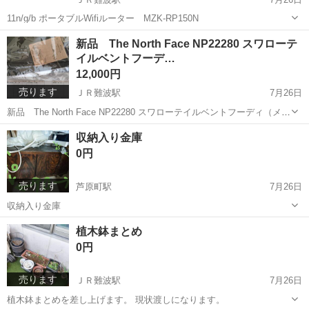
11n/g/b ポータブルWifiルーター MZK-RP150N
大阪
大阪市
ＪＲ難波駅
パソコン
ルーター
新品 The North Face NP22280 スワローテ
イルベントフーデ…
12,000円
売ります
ＪＲ難波駅
7月26日
新品 The North Face NP22280 スワローテイルベントフーディ（メン
ズ） カラー(NT)ニュートープ サイズM 定価16500円で買ったもので
大阪
大阪市
ＪＲ難波駅
ジャケット
North Face
収納入り金庫
す。
0円
売ります
芦原町駅
7月26日
収納入り金庫
大阪
大阪市
芦原町駅
その他
植木鉢まとめ
0円
売ります
ＪＲ難波駅
7月26日
植木鉢まとめを差し上げます。 現状渡しになります。