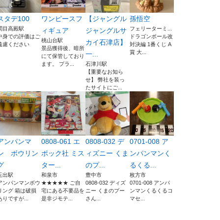
スタデ100
ワンピースフ
【ジャングル
孫悟空
関目高殿駅
フェリーターミ...
ィギュア
ジャングルサ
中身での評価はご
ドラゴンボール改
桃山台駅
カイ石津店】
遠慮ください
対決編 1番くじ A
景品獲得後、暗所
賞 大...
一...
にて保管しており
ます。 プラ...
石津川駅
【重要なお知ら
せ】 弊社を装っ
たサイトにご...
アンパンマ
0808-061 エ
0808-032 デ
0701-008 ア
ン ボウリン
ポック社 ミス
ィズニー くま
ンパンマンく
グ
ター...
のプ...
るくる...
玉出駅
和泉市
豊中市
枚方市
アンパンマンボウ
★★★★★ ご自
0808-032 ディズ
0701-008 アンパ
リング 箱は破損
宅にある不要品を
ニー くまのプー
ンマンくるくるコ
ありですが...
是非ジモテ...
さん...
マセ...