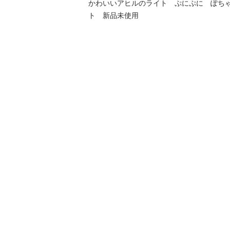
かわいいアヒルのライト　ぷにぷに　ぽち
ト　新品未使用