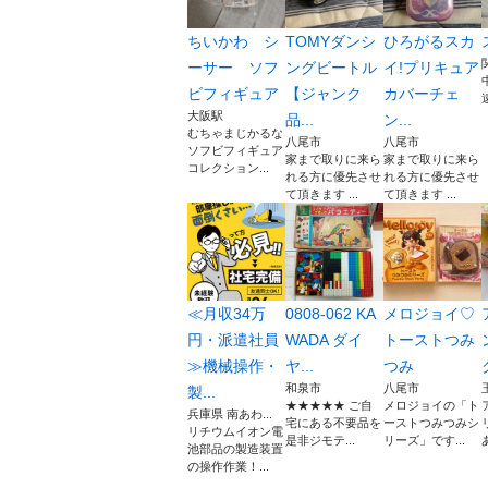
ちいかわ シ
TOMYダンシ
ひろがるスカ
ーサー ソフ
ングビートル
イ!プリキュア
ビフィギュア
【ジャンク
カバーチェ
大阪駅
品...
ン...
むちゃまじかるな
八尾市
八尾市
ソフビフィギュア
家まで取りに来ら
家まで取りに来ら
コレクション...
れる方に優先させ
れる方に優先させ
て頂きます ...
て頂きます ...
≪月収34万
0808-062 KA
メロジョイ♡
円・派遣社員
WADA ダイ
トーストつみ
≫機械操作・
ヤ...
つみ
和泉市
八尾市
製...
★★★★★ ご自
メロジョイの「ト
兵庫県 南あわ...
宅にある不要品を
ーストつみつみシ
リチウムイオン電
是非ジモテ...
リーズ」です...
池部品の製造装置
の操作作業！...