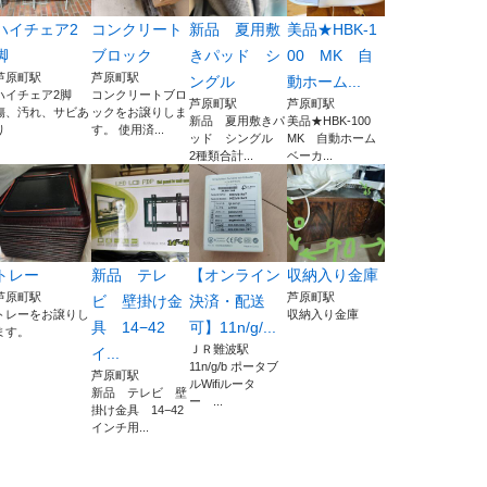
ハイチェア2
コンクリート
新品 夏用敷
美品★HBK-1
脚
ブロック
きパッド シ
00 MK 自
芦原町駅
芦原町駅
ングル
動ホーム...
ハイチェア2脚
コンクリートブロ
芦原町駅
芦原町駅
傷、汚れ、サビあ
ックをお譲りしま
新品 夏用敷きパ
美品★HBK-100
り
す。 使用済...
ッド シングル
MK 自動ホーム
2種類合計...
ベーカ...
トレー
新品 テレ
【オンライン
収納入り金庫
芦原町駅
芦原町駅
ビ 壁掛け金
決済・配送
トレーをお譲りし
収納入り金庫
具 14−42
可】11n/g/...
ます。
ＪＲ難波駅
イ...
11n/g/b ポータブ
芦原町駅
ルWifiルータ
新品 テレビ 壁
ー ...
掛け金具 14−42
インチ用...