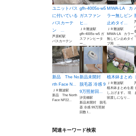
ユニットバス
gfh-4005s-w5
MIWA-LA カ
に付いている
ガスファン
ラー無しピン
バスカーテ
ヒ...
止めタイ...
ＪＲ難波駅
ＪＲ難波駅
ン ...
gfh-4005s-w5 ガ
MIWA-LA カラー
芦原町駅
スファンヒータ
無しピン止めタイ
バスカーテン
ー...
プ用 ...
新品 The No
新品未開封
植木鉢まとめ
ＪＲ難波駅
rth Face N...
脱毛器 冷感 9
植木鉢まとめを差
ＪＲ難波駅
9万照射回...
し上げます。 現
新品 The North
汐見橋駅
状渡しになり...
Face NP22...
新品未開封 脱毛
器 冷感 99万照射
回数 I...
関連キーワード検索