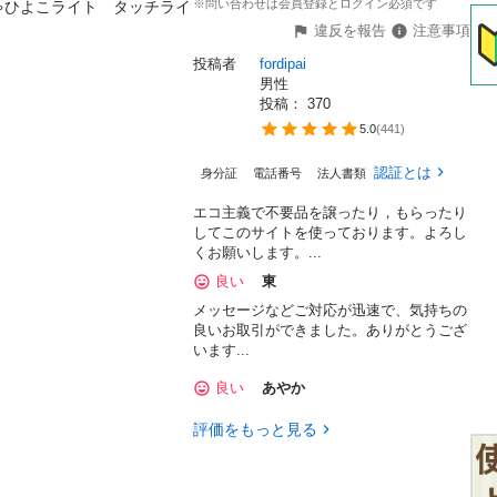
※問い合わせは会員登録とログイン必須です
ゃひよこライト　タッチライ
違反を報告
注意事項
投稿者
fordipai
男性
投稿： 
370
5.0
(
441
)
認証とは
身分証
電話番号
法人書類
エコ主義で不要品を譲ったり，もらったり
してこのサイトを使っております。よろし
くお願いします。...
良い
東
メッセージなどご対応が迅速で、気持ちの
良いお取引ができました。ありがとうござ
います...
良い
あやか
評価をもっと見る