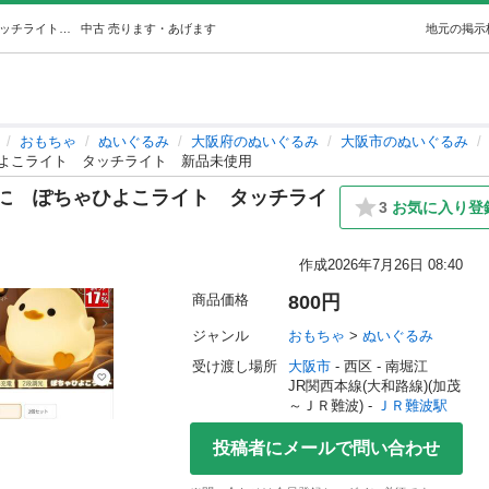
かわいいアヒルのライトぷにぷにぽちゃひよこライトタッチライト新品未使用 (fordipai) ＪＲ難波のおもちゃ《ぬいぐるみ》の中古あげます・譲ります｜ジモティーで不用品の処分
中古
売ります・あげます
地元の掲示
おもちゃ
ぬいぐるみ
大阪府のぬいぐるみ
大阪市のぬいぐるみ
よこライト タッチライト 新品未使用
に ぽちゃひよこライト タッチライ
3
お気に入り登
作成
2026年7月26日 08:40
商品価格
800円
ジャンル
おもちゃ
 > 
ぬいぐるみ
受け渡し場所
大阪市
 - 西区
 - 南堀江
JR関西本線(大和路線)(加茂
～ＪＲ難波) - 
ＪＲ難波駅
投稿者にメールで問い合わせ