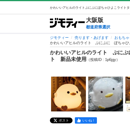
大阪
版
都道府県選択
ジモティー
売ります・あげます
おもちゃ
かわいいアヒルのライト ぷにぷに ぽちゃひ
かわいいアヒルのライト ぷにぷ
ト 新品未使用
（投稿ID : 1p6jgy）
ポスト
いいね！