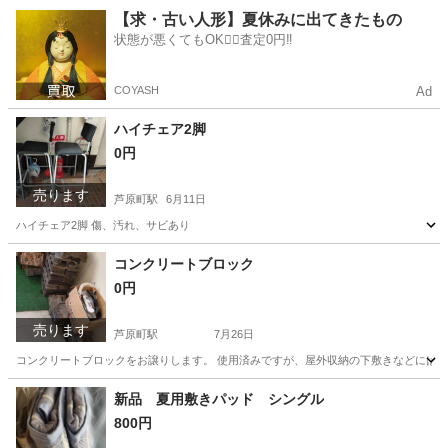
大阪
大阪市
ＪＲ難波駅
季節、空調家電
【求・古い人形】夏休みに出てきたもの
状態が悪くてもOK🙆‍♀️査定0円‼️
ガスファンヒーター
COYASH
Ad
ハイチェア2脚
0円
売ります
芦原町駅
6月11日
ハイチェア2脚 傷、汚れ、サビあり
大阪
大阪市
芦原町駅
椅子
コンクリートブロック
0円
売ります
芦原町駅
7月26日
コンクリートブロックをお譲りします。 使用済みですが、屋外収納の下敷きなどには
大阪
大阪市
芦原町駅
家庭用品
コンクリートブロック
新品 夏用敷きパッド シングル
800円