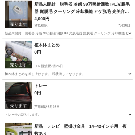
大阪
大阪市
ＪＲ難波駅
ジャケット
North Face
新品未開封 脱毛器 冷感 99万照射回数 IPL光脱毛
器 髭脱毛 クーリング 冷却機能 ヒゲ脱毛 光美容器
冷感脱毛 VIO脱毛器 家庭用脱毛器 フラッシュ式
4,000円
売ります
汐見橋駅
7月26日
新品未開封 脱毛器 冷感 99万照射回数 IPL光脱毛器 髭脱毛 クーリング 冷却機能 ヒ
大阪
大阪市
汐見橋駅
美容家電
新品
植木鉢まとめ
0円
売ります
ＪＲ難波駅
7月26日
植木鉢まとめを差し上げます。 現状渡しになります。
大阪
大阪市
ＪＲ難波駅
家庭用品
現状
トレー
0円
売ります
芦原町駅
6月16日
トレーをお譲りします。
大阪
大阪市
芦原町駅
食器
新品 テレビ 壁掛け金具 14−42インチ用 複
数あり