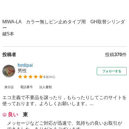
MIWA-LA　カラー無しピン止めタイプ用　GH取替シリンダ
ー

鍵5本
投稿者
投稿
370
件
fordipai
男性
フォローする
5.0
(
441
)
身分証
電話番号
法人書類
エコ主義で不要品を譲ったり，もらったりしてこのサイトを
使っております。よろしくお願いします。...
良い
東
メッセージなどご対応が迅速で、気持ちの良いお取引が