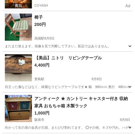
COYASH
Ad
椅子
200円
高槻駅
8月8日
まだまだ使えます。画像を見て判断して下さい。新品ではありません。
大阪
高槻市
高槻駅
椅子
【美品】ニトリ リビングテーブル
4,400円
萱島駅
8月8日
目立った傷などはなく、綺麗なリビングテーブルです★ 幅 980ｍｍ 奥行 480ｍｍ 高
大阪
門真市
萱島駅
テーブル
アンティーク ★ カントリー キャスター付き 収納
家具 おもちゃ箱 木製ラック
1,000円
阪南市
8月8日
向かって右の扉の金具が欠損、またひび割れてます。 ⭕️その他、キズや汚れ、ハゲ等