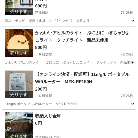
600円
売ります
芦原町駅
7月26日
新品 テレビ 壁掛け金具 14−42インチ用 複数あり
大阪
大阪市
芦原町駅
テレビ
新品
かわいいアヒルのライト ぷにぷに ぽちゃひよ
こライト タッチライト 新品未使用
800円
売ります
ＪＲ難波駅
7月26日
かわいいアヒルのライト ぷにぷに ぽちゃひよこライト タッチライト 新品未使用
大阪
大阪市
ＪＲ難波駅
おもちゃ
ライト
【オンライン決済・配送可】11n/g/b ポータブル
Wifiルーター MZK-RP150N
200円
売ります
ＪＲ難波駅
7月26日
11n/g/b ポータブルWifiルーター MZK-RP150N
大阪
大阪市
ＪＲ難波駅
パソコン
ルーター
収納入り金庫
0円
売ります
芦原町駅
7月26日