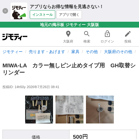
アプリならお得な情報を見逃さない！
インストール
アプリで開く
地元の掲示板 ジモティー 大阪版
大阪府
検索
ログイン
投稿
ジモティー
売ります・あげます
家具
その他
大阪府のその他
MIWA-LA カラー無しピン止めタイプ用 GH取替シ
リンダー
投稿ID: 14h50y
2026年7月26日 08:41
500円
価格