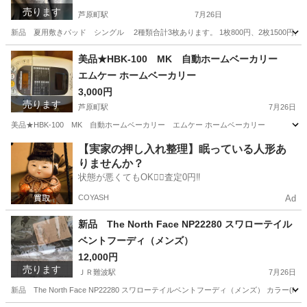
売ります
芦原町駅
7月26日
新品 夏用敷きパッド シングル 2種類合計3枚あります。 1枚800円、2枚1500円、
大阪
大阪市
芦原町駅
寝具
パッド
美品★HBK-100 MK 自動ホームベーカリー
エムケー ホームベーカリー
3,000円
売ります
芦原町駅
7月26日
美品★HBK-100 MK 自動ホームベーカリー エムケー ホームベーカリー
大阪
大阪市
芦原町駅
キッチン家電
【実家の押し入れ整理】眠っている人形あ
りませんか？
状態が悪くてもOK🙆‍♀️査定0円‼️
COYASH
Ad
新品 The North Face NP22280 スワローテイル
ベントフーディ（メンズ）
12,000円
売ります
ＪＲ難波駅
7月26日
新品 The North Face NP22280 スワローテイルベントフーディ（メンズ） カラー(