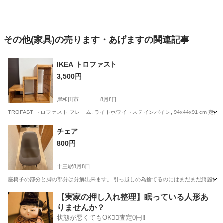
その他(家具)の売ります・あげますの関連記事
IKEA トロファスト
3,500円
岸和田市
8月8日
TROFAST トロファスト フレーム, ライトホワイトステインパイン, 94x44x91 c
大阪
岸和田市
収納家具
チェア
800円
十三駅
8月8日
座椅子の部分と脚の部分は分解出来ます。 引っ越しの為捨てるのにはまだまだ綺麗に使
大阪
大阪市
十三駅
椅子
【実家の押し入れ整理】眠っている人形あ
りませんか？
状態が悪くてもOK🙆‍♀️査定0円‼️