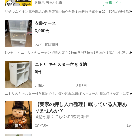
兵庫県 南あわじ市
提携サイト
リチウムイオン電池部品の製造装置の操作作業！未経験活躍中★20～50代の男性活躍中
兵庫
南あわじ市
その他
衣装ケース
3,000円
あびこ駅
8月8日
3つセット ニトリとかコーナンで購入 高さ23cm 奥行74cm 1番上だけ高さ少し違
大阪
大阪市
あびこ駅
家具
バラ
ニトリ キャスター付き収納
0円
古市駅
8月8日
ニトリのキャスター付き収納です。傷や汚れはほぼありません 棚は好きな高さに変えられます サイズ: 幅30
大阪
羽曳野市
古市駅
収納家具
【実家の押し入れ整理】眠っている人形あ
りませんか？
状態が悪くてもOK🙆‍♀️査定0円‼️
COYASH
Ad