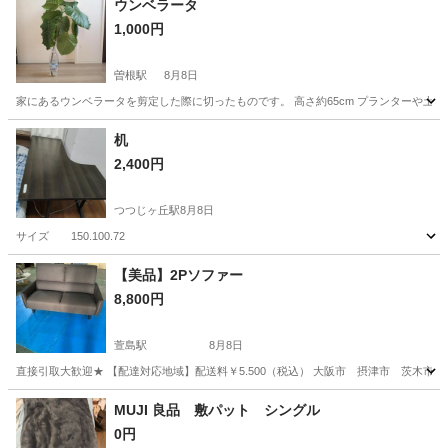
ウンベラータ
1,000円
曽根駅
8月8日
家にあるウンベラータを剪定した際に切ったものです。 高さ約65cm プランターや土
大阪
豊中市
曽根駅
インテリア雑貨/小物
ウンベラータ
机
2,400円
つつじヶ丘駅
8月8日
サイズ 150.100.72
大阪
大阪市
つつじヶ丘駅
テーブル
【美品】2Pソファー
8,800円
萱島駅
8月8日
直接引取大歓迎★ 【配達対応地域】配送料￥5.500（税込） 大阪市 摂津市 茨木
大阪
門真市
萱島駅
ソファ
MUJI 良品 敷パット シングル
0円