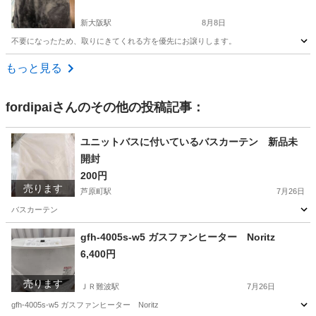
新大阪駅
8月8日
不要になったため、取りにきてくれる方を優先にお譲りします。
大阪
大阪市
新大阪駅
寝具
もっと見る
fordipai
さんのその他の投稿記事：
ユニットバスに付いているバスカーテン 新品未
開封
200円
売ります
芦原町駅
7月26日
バスカーテン
大阪
大阪市
芦原町駅
その他
ユニットバス
gfh-4005s-w5 ガスファンヒーター Noritz
6,400円
売ります
ＪＲ難波駅
7月26日
gfh-4005s-w5 ガスファンヒーター Noritz