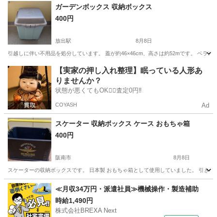
大阪
阪南市
収納家具
キャスター
ガーデンボックス 収納ボックス
400円
放出駅
8月8日
引越しに伴い不用品を処分しています。 蓋が約46×46cm、高さは約52mです。 ベラ
大阪
大阪市
放出駅
収納家具
ボックス
【実家の押し入れ整理】眠っている人形あ
りませんか？
状態が悪くてもOK🙆‍♀️査定0円‼️
COYASH
Ad
スケーター 収納ボックス ケース おもちゃ箱
400円
阪南市
8月8日
スケーターの収納ボックスです。 日本製 おもちゃ箱として使用していました。 引き
大阪
阪南市
インテリア雑貨/小物
ボックス
≪月収34万円・派遣社員≫機械操作・製造補助
時給1,490円
株式会社BREXA Next