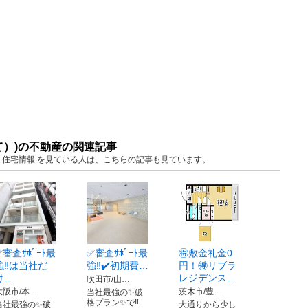
て）)の不動産の関連記事
阪 住宅情報 を見ている人は、こちらの記事も見ています。
✅審査ｻﾎﾟｰﾄ最
✅審査ｻﾎﾟｰﾄ最
🉐敷金礼金0
強‼️は当社だ
強‼️✔️初期費…
円！🉐リブラ
け…
レジデンス…
吹田市/山…
大阪市/本…
茨木市/豊…
当社最強の✨破
格プラン✨で‼️
当社最強の✨破
大通りから少し