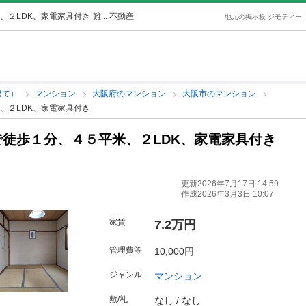
、２LDK、家電家具付き
難... 不動産
地元の掲示板 ジモティー
建て）
マンション
大阪府のマンション
大阪市のマンション
、２LDK、家電家具付き
徒歩１分、４５平米、２LDK、家電家具付き
更新2026年7月17日 14:59
作成2026年3月3日 10:07
家賃
7.2万円
管理費等
10,000円
ジャンル
マンション
敷/礼
なし / なし