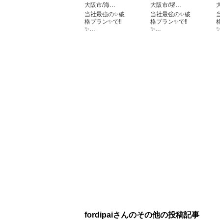
大阪市/海…
大阪市/堺…
当社最強の✨破
当社最強の✨破
格プラン✨で‼️
格プラン✨で‼️
✨…
✨…
fordipaiさんのその他の投稿記事