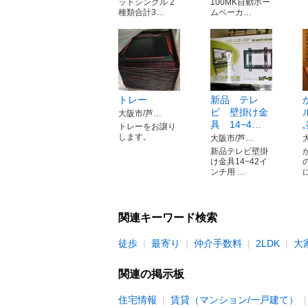
ッドシングル 2
100MK自動ホー
種類合計3…
ムベーカ…
トレー
新品 テレ
ビ 壁掛け金
大阪市/芦…
具 14−4…
トレーをお譲り
します。
大阪市/芦…
新品テレビ壁掛
け金具14−42イ
ンチ用 …
関連キーワード検索
徒歩
最寄り
仲介手数料
2LDK
大
関連の掲示板
住宅情報
賃貸（マンション/一戸建て）