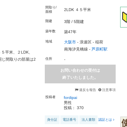
間取り/
2LDK ４５平米
面積
階建
3階 / 5階建
築年数
築47年
地域
大阪市
-
浪速区
-
稲荷
南海汐見橋線 -
芦原町駅
５平米、２LDK、
住所
同じ間取りの部屋は2
-
お問い合わせの受付は
終了いたしました。
違反を報告
注意事項
投稿者
fordipai
男性
投稿： 370
身分証
電話番号
法人書類
認証とは