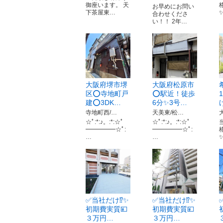
御座います。 天
お早めにお問い
下茶屋東…
合わせくださ
い！！ 2年…
大阪府堺市堺
大阪府松原市
区⭕寺地町戸
⭕駅近！徒歩
建⭕3DK…
6分✨3号…
寺地町西/…
天美東/松…
☆ﾟ:*:♪。:*:☆ﾟ
☆ﾟ:*:♪。:*:☆ﾟ
━━━━━☆ﾟ:
━━━━━☆ﾟ:
…
…
✅当社だけ⁉️✨
✅当社だけ⁉️✨
初期費実質💴
初期費実質💴
３万円…
３万円…