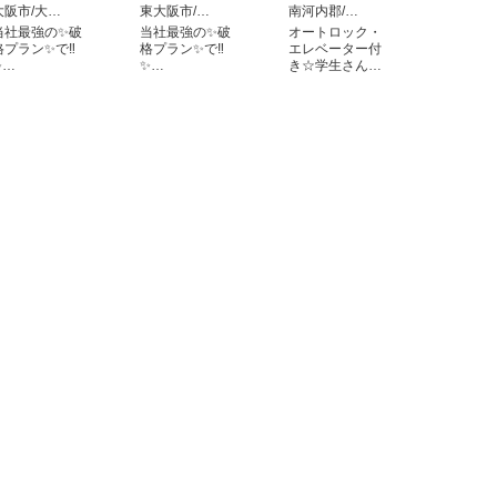
大阪市/大…
東大阪市/…
南河内郡/…
当社最強の✨破
当社最強の✨破
オートロック・
格プラン✨で‼️
格プラン✨で‼️
エレベーター付
✨…
✨…
き☆学生さん…