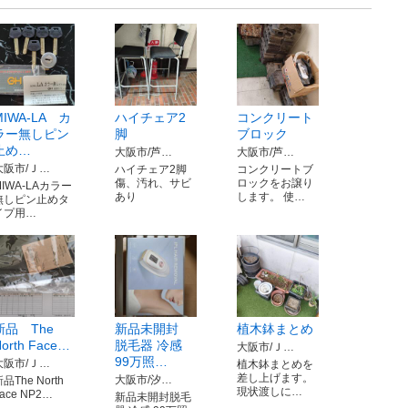
MIWA-LA カ
ハイチェア2
コンクリート
ラー無しピン
脚
ブロック
止め…
大阪市/芦…
大阪市/芦…
大阪市/Ｊ…
ハイチェア2脚
コンクリートブ
傷、汚れ、サビ
ロックをお譲り
MIWA-LAカラー
あり
します。 使…
無しピン止めタ
イプ用…
新品 The
新品未開封
植木鉢まとめ
orth Face…
脱毛器 冷感
大阪市/Ｊ…
99万照…
大阪市/Ｊ…
植木鉢まとめを
差し上げます。
大阪市/汐…
品The North
現状渡しに…
ace NP2…
新品未開封脱毛