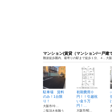
マンション(賃貸（マンション/一戸建
難波徒歩圏内、最寄りの駅まで徒歩１分、４... 大
駐車場 賃料
初期費用０
のみ！1台限
円！！引越祝
り！
い金５万
円！…
大阪市/今…
大阪市/昭…
ご覧頂き有難う