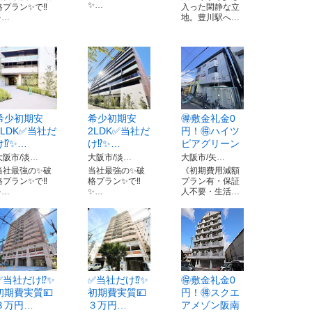
✨…
格プラン✨で‼️
入った閑静な立
✨…
地。豊川駅へ…
希少初期安
希少初期安
🉐敷金礼金0
1LDK✅当社だ
2LDK✅当社だ
円！🉐ハイツ
け⁉️✨…
け⁉️✨…
ピアグリーン
大阪市/淡…
大阪市/淡…
大阪市/矢…
当社最強の✨破
当社最強の✨破
《初期費用減額
格プラン✨で‼️
格プラン✨で‼️
プラン有・保証
✨…
✨…
人不要・生活…
✅当社だけ⁉️✨
✅当社だけ⁉️✨
🉐敷金礼金0
初期費実質💴
初期費実質💴
円！🉐スクエ
３万円…
３万円…
アメゾン阪南