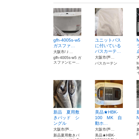
gfh-4005s-w5
ユニットバス
ガスファ…
に付いている
バスカーテ…
大阪市/Ｊ…
大阪市/芦…
gfh-4005s-w5 ガ
スファンヒー…
バスカーテン
新品 夏用敷
美品★HBK-
きパッド シ
100 MK 自
N
ングル
動ホ…
大阪市/芦…
大阪市/芦…
新
F
新品夏用敷きパ
美品★HBK-