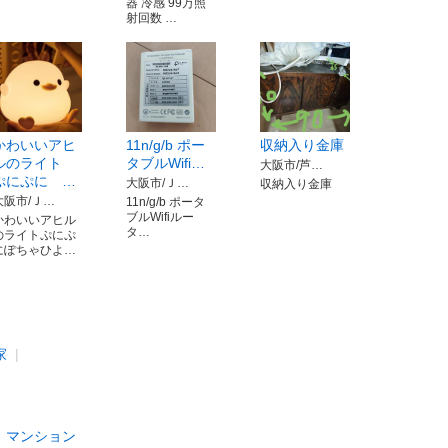
器 冷感 99万照
射回数 …
かわいいアヒ
11n/g/b ポー
収納入り金庫
ルのライト
タブルWifi…
大阪市/芦…
ぷにぷに …
大阪市/Ｊ…
収納入り金庫
大阪市/Ｊ…
11n/g/b ポータ
ブルWifiルー
かわいいアヒル
タ…
のライトぷにぷ
にぽちゃひよ…
家
マンション