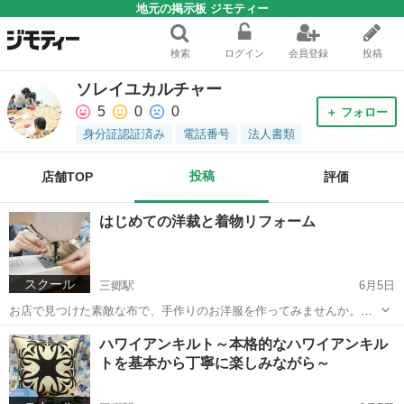
地元の掲示板 ジモティー
検索
ログイン
会員登録
投稿
ソレイユカルチャー
5
0
0
＋ フォロー
身分証認証済み
電話番号
法人書類
投稿
店舗TOP
評価
はじめての洋裁と着物リフォーム
スクール
三郷駅
6月5日
お店で見つけた素敵な布で、手作りのお洋服を作ってみませんか。残
り布でお揃いの帽子やバック、コサージュ等の小物も作れば、貴女だ
埼玉
三郷市
三郷駅
洋裁
ひろこ
ハワイアンキルト～本格的なハワイアンキル
けのおしゃれが楽しめます。ミシン・ロックミシンの使い方も基本か
トを基本から丁寧に楽しみながら～
らお教えいたします。タンスや押入れの...