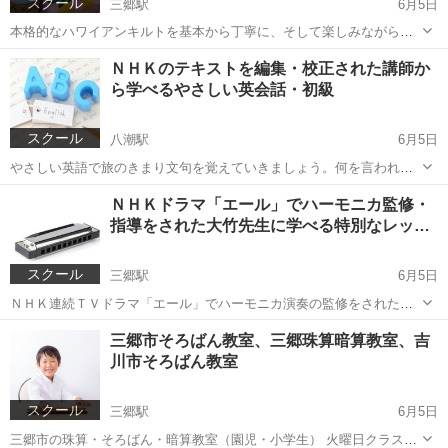
スクール
三郷駅
6月5日
本格的なハワイアンキルトを基本から丁寧に、そして楽しみながら作
りましょう。 《講師》 メアリーシーザー Hikinoクラブ公認インスト
埼玉
三郷市
三郷駅
手芸
キルト
ＮＨＫのテキストを編集・校正された講師か
ラクター 古積 里江子 約１７年ほど前、息子が３歳の頃ハワイに住
ら学べるやさしい英会話・初級
む友人を訪ね...
スクール
八潮駅
6月5日
やさしい英語で旅のきまり文句を覚えていきましょう。何を言われて
いるのかあたふたせずに、返事ができるといいですね。海外旅行がも
埼玉
八潮市
八潮駅
英会話
通訳案内士
ＮＨＫドラマ「エール」でハーモニカ監修・
っと楽しくなります。 《講師》英語・仏語通訳案内士 早坂 新弥 小
指導をされた大竹先生に学べる特別なレッ…
学校から社会人まで...
スクール
三郷駅
6月5日
ＮＨＫ連続ＴＶドラマ「エール」でハーモニカ演奏の監修をされた大
竹先英二先生から学べる貴重なレッスンです！ 基礎トレーニング、単
埼玉
三郷市
三郷駅
その他
ハーモニカ
三郷市そろばん教室、三郷珠算暗算教室、吉
音や和音の出し方、簡単に楽譜を読む方法、アドリブ演奏法等、簡単
川市そろばん教室
な曲を題材にレッスンします。（...
スクール
三郷駅
6月5日
三郷市の珠算・そろばん・暗算教室（園児・小学生） 火曜日クラス・