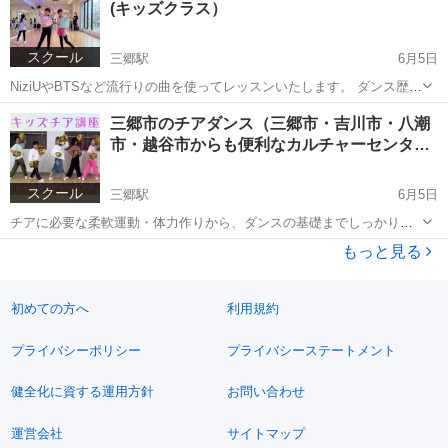
(キッズクラス）
ぶ。...
スクール
三郷駅
6月5日
NiziUやBTSなど流行りの曲を使ってレッスンいたします。 ダンス歴１
６年、ＥＸＩＬＥ、Ｓwwepなどのバックダンサー、ＬＡvibeコンテス
埼玉
三郷市
三郷駅
その他
POP
三郷市のチアダンス（三郷市・吉川市・八潮
ト優勝・準優勝のmikune先生から学べます！ 各クラス残席わずかで
市・越谷市からも便利なカルチャーセンタ…
す！ ...
スクール
三郷駅
6月5日
チアに必要な柔軟運動・体力作りから、ダンスの基礎までしっかりレ
ッスンします。 講 師 チアダンス指導者 みなみ 日 時 第２・４水
埼玉
三郷市
三郷駅
その他
カルチャーセンター
もっと見る
曜日 １７：４５～１９：１５ 受講料 月額：６，８８０円（税込） ...
初めての方へ
利用規約
プライバシーポリシー
プライバシーステートメント
健全化に資する運用方針
お問い合わせ
運営会社
サイトマップ