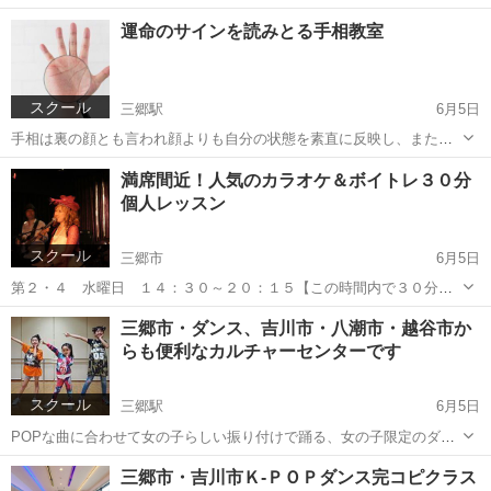
金曜日クラス・土曜日クラス・日曜日クラス 計算力の有無が中学・高
埼玉
三郷市
三郷駅
その他
そろばん
運命のサインを読みとる手相教室
校受験の算数や数学の成績に大きく影響します。お子様ひとりひとり
の学力をしっかり把...
スクール
三郷駅
6月5日
手相は裏の顔とも言われ顔よりも自分の状態を素直に反映し、また常
に変化します。過去、現在から未来への運命のサインを読み取り活用
埼玉
三郷市
三郷駅
占い
手相
満席間近！人気のカラオケ＆ボイトレ３０分
しましょう。 講 師 （一社）日本占術協会理事 認定占術士 久保
個人レッスン
田 恵都予 紹介...
スクール
三郷市
6月5日
第２・４ 水曜日 １４：３０～２０：１５【この時間内で３０分個
人レッスンです】 皆さん世界に一つだけの声を持っています。この声
埼玉
三郷市
カラオケ
個人
三郷市・ダンス、吉川市・八潮市・越谷市か
を最大に生かせるようにトレーニングいたします。カラオケなどの上
らも便利なカルチャーセンターです
達はもちろんの事、声を出す事で...
スクール
三郷駅
6月5日
POPな曲に合わせて女の子らしい振り付けで踊る、女の子限定のダン
ス教室です♪ 《講師》ダンサーＤ・Ａ ３歳からダンスを始め、１２歳
埼玉
三郷市
三郷駅
その他
カルチャーセンター
三郷市・吉川市Ｋ-ＰＯＰダンス完コピクラス
からJAZZダンスを習う。１５歳からHIPHOP、LOCK、HOUSEを学