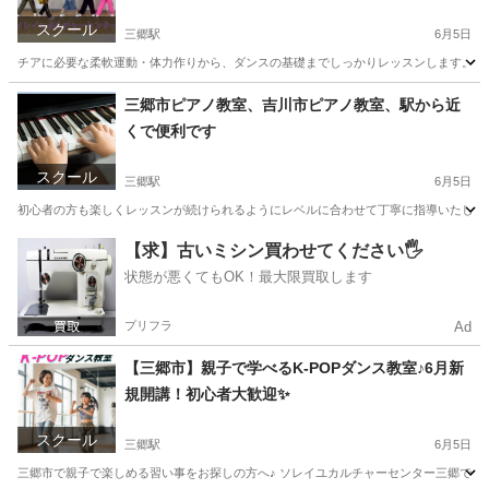
スクール
三郷駅
6月5日
チアに必要な柔軟運動・体力作りから、ダンスの基礎までしっかりレッスンします。 講 師
埼玉
三郷市
三郷駅
その他
カルチャーセンター
三郷市ピアノ教室、吉川市ピアノ教室、駅から近
くで便利です
スクール
三郷駅
6月5日
初心者の方も楽しくレッスンが続けられるようにレベルに合わせて丁寧に指導いたします。
埼玉
三郷市
三郷駅
ピアノ
クラス
【求】古いミシン買わせてください🖐️
状態が悪くてもOK！最大限買取します
プリフラ
Ad
【三郷市】親子で学べるK-POPダンス教室♪6月新
規開講！初心者大歓迎✨
スクール
三郷駅
6月5日
三郷市で親子で楽しめる習い事をお探しの方へ♪ ソレイユカルチャーセンター三郷では、 「親