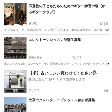
不登校の子どもたちのためのギター練習の場【ゆ
るギタークラブ】
越谷駅
8月6日
🎸 ゆるギタークラブ ゆるギタークラブは、うたギター教室が運営する 「不登校・学校に
埼玉
越谷市
越谷駅
音楽
不登校
エレクトーンレッスン受講生募集
狭山ヶ丘駅
8月6日
貴方の好きな1曲マスターなど、生の電子オルガンで、レッスンいかがですか？ 初心者から
埼玉
所沢市
狭山ヶ丘駅
その他
エレクトーン
【求】古いミシン買わせてください🖐️
状態が悪くてもOK！最大限買取します
プリフラ
Ad
大宮ウクレレグループレッスン参加者募集