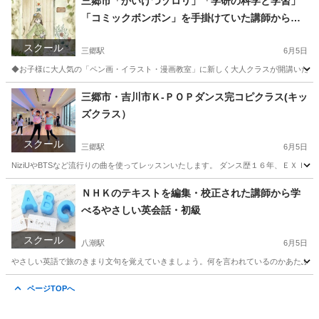
三郷市「かいけつゾロリ」「学研の科学と学習」
「コミックボンボン」を手掛けていた講師から学
その他
カルチャーセンター
べるペン画・イラスト・漫画教室（大人クラス）
スクール
三郷駅
6月5日
◆お子様に大人気の「ペン画・イラスト・漫画教室」に新しく大人クラスが開講いたしま
埼玉
三郷市
三郷駅
イラスト
三郷市・吉川市Ｋ-ＰＯＰダンス完コピクラス(キッ
ズクラス）
スクール
三郷駅
6月5日
NiziUやBTSなど流行りの曲を使ってレッスンいたします。 ダンス歴１６年、ＥＸＩＬＥ、
埼玉
三郷市
三郷駅
その他
POP
ＮＨＫのテキストを編集・校正された講師から学
べるやさしい英会話・初級
スクール
八潮駅
6月5日
やさしい英語で旅のきまり文句を覚えていきましょう。何を言われているのかあたふたせ
埼玉
八潮市
八潮駅
英会話
埼玉
三郷市
三郷中央駅
ページTOPへ
英会話
通訳案内士