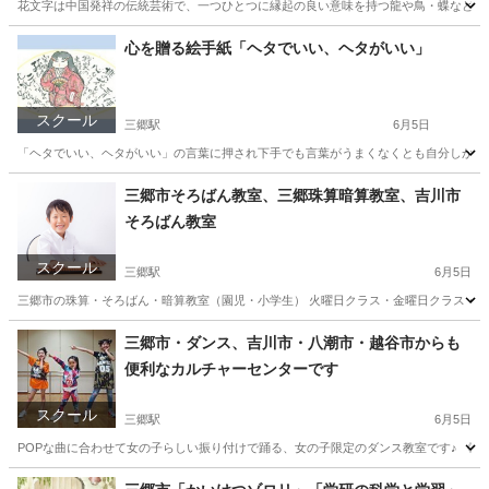
花文字は中国発祥の伝統芸術で、一つひとつに縁起の良い意味を持つ龍や鳥・蝶などの吉
埼玉
三郷市
三郷駅
その他
花文字
心を贈る絵手紙「ヘタでいい、ヘタがいい」
スクール
三郷駅
6月5日
「ヘタでいい、ヘタがいい」の言葉に押され下手でも言葉がうまくなくとも自分しか描け
埼玉
三郷市
三郷駅
その他
絵手紙
三郷市そろばん教室、三郷珠算暗算教室、吉川市
そろばん教室
スクール
三郷駅
6月5日
三郷市の珠算・そろばん・暗算教室（園児・小学生） 火曜日クラス・金曜日クラス・土
埼玉
三郷市
三郷駅
その他
そろばん
三郷市・ダンス、吉川市・八潮市・越谷市からも
便利なカルチャーセンターです
スクール
三郷駅
6月5日
POPな曲に合わせて女の子らしい振り付けで踊る、女の子限定のダンス教室です♪ 《講師》
埼玉
三郷市
三郷駅
その他
埼玉
三郷市
三郷中央駅