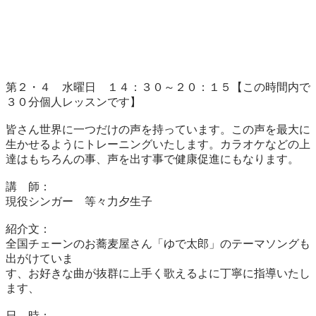
第２・４　水曜日　１４：３０～２０：１５【この時間内で
３０分個人レッスンです】

皆さん世界に一つだけの声を持っています。この声を最大に
生かせるようにトレーニングいたします。カラオケなどの上
達はもちろんの事、声を出す事で健康促進にもなります。

講　師：	

現役シンガー　等々力夕生子

紹介文：	

全国チェーンのお蕎麦屋さん「ゆで太郎」のテーマソングも
出がけていま　　

す、お好きな曲が抜群に上手く歌えるよに丁寧に指導いたし
ます、

日　時：	
