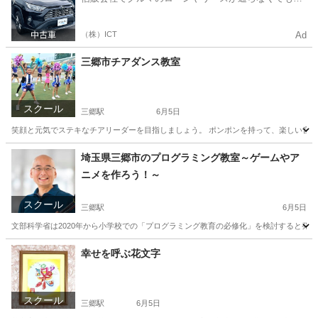
ルマをご利用いただけるサービスがあります！
（株）ICT
Ad
三郷市チアダンス教室
スクール
三郷駅
6月5日
笑顔と元気でステキなチアリーダーを目指しましょう。 ポンポンを持って、楽しい音楽に
埼玉
三郷市
三郷駅
その他
チアダンス
埼玉県三郷市のプログラミング教室～ゲームやア
ニメを作ろう！～
スクール
三郷駅
6月5日
文部科学省は2020年から小学校での「プログラミング教育の必修化」を検討すると発表
埼玉
三郷市
三郷駅
プログラミング
デジタル
幸せを呼ぶ花文字
スクール
三郷駅
6月5日