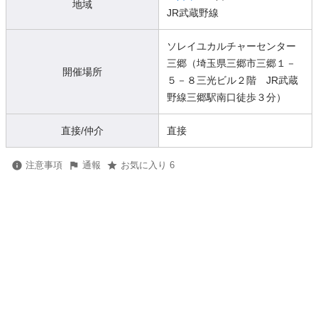
地域
JR武蔵野線
ソレイユカルチャーセンター
三郷（埼玉県三郷市三郷１－
開催場所
５－８三光ビル２階 JR武蔵
野線三郷駅南口徒歩３分）
直接/仲介
直接
注意事項
通報
お気に入り 6