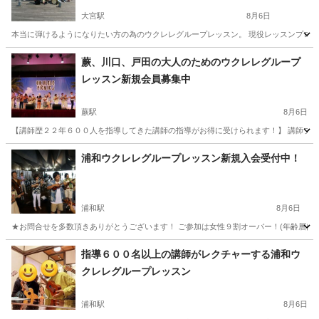
大宮駅
8月6日
本当に弾けるようになりたい方の為のウクレレグループレッスン。 現役レッスンプロの指
埼玉
さいたま市
大宮駅
ウクレレ
サークル
蕨、川口、戸田の大人のためのウクレレグループ
レッスン新規会員募集中
蕨駅
8月6日
【講師歴２２年６００人を指導してきた講師の指導がお得に受けられます！】 講師プロフィールはこちら
埼玉
蕨市
蕨駅
ウクレレ
プロフィール
浦和ウクレレグループレッスン新規入会受付中！
浦和駅
8月6日
★お問合せを多数頂きありがとうございます！ ご参加は女性９割オーバー！(年齢層は４
埼玉
さいたま市
浦和駅
ウクレレ
サークル
指導６００名以上の講師がレクチャーする浦和ウ
クレレグループレッスン
浦和駅
8月6日