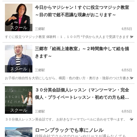
埼玉
三郷市
三郷駅
ダンス
親子
今日からマジシャン！すぐに役立つマジック教室
～目の前で超不思議な現象がおこります～
スクール
三郷駅
6月5日
すぐに役立つマジック教室 体験料：１，１００円 *子供から大人まで受講できます 目
埼玉
三郷市
三郷駅
その他
埼玉
三郷市
三郷中央駅
三郷市「絵画上達教室」～２時間集中して絵を描
きます～
その他
マジシャン
スクール
三郷駅
6月5日
お子様の独自性を大切にしながら、構図・色の使い方・奥行き・陰影のつけ方書き方などを
埼玉
三郷市
三郷駅
絵画
日本画
３０分英会話個人レッスン（マンツーマン・完全
個人・プライベートレッスン・初めての方も経験
者の方も安心＆上達します）
スクール
三郷駅
6月5日
３０分個人レッスン英会話です。 お好きなテーマでレベルに合わせて学べます。 《講師》
埼玉
三郷市
三郷駅
英会話
個人
ローンブラックでも車にノレル
信販会社でクルマのローンやリースが通らなくてもク