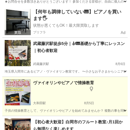
★お問合せを多数頂きありがとうございます！ 参加くださる皆様が、自由に個人のペース
埼玉
さいたま市
浦和駅
ウクレレ
【何年も調律していない🎹】ピアノを買い
ます🖐️
ウクレレグループレッスン
状態が悪くてもOK！最大限買取します
プリフラ
Ad
武蔵藤沢駅徒歩5分｜🎻🎹基礎から丁寧にレッスン
｜初心者歓迎
武蔵藤沢駅
8月6日
埼玉県入間市にあるピアノ・ヴァイオリン教室です。 〜小さなお子さまからシニアの方
埼玉
入間市
武蔵藤沢駅
音楽
レッスン
ヴァイオリンやピアノで情操教育
大和田駅
8月5日
子供の情操教育として、ヴァイオリンやピアノを始めてみませんか？ 複数の事を同時に
埼玉
さいたま市
大和田駅
バイオリン
ヴァイオリン
【初心者大歓迎】白岡市のフルート教室♪月1回か
ら無理なく楽しめます