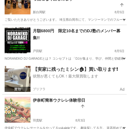
新白岡駅
8月5日
ご覧いただきありがとうございます。 埼玉県白岡市にて、マンツーマンでのフルートレ
埼玉
白岡市
新白岡駅
フルート
見沼区
月額6800円 限定10名までのDJ塾のメンバー募
集!!
戸田駅
8月5日
NORANEKO DJ GARAGEとは？ コンセプトは 「DJが集まり、学び、仲間と切磋琢磨で
埼玉
戸田市
戸田駅
音楽
【実家に残ったミシン🏠】買い取ります❗️
状態が悪くてもOK！最大限買取します
プリフラ
Ad
伊奈町簡単ウクレレ体験🉑日
羽貫駅
8月3日
伊奈町でウクレレサークルをやってるyukaleleです。 趣味探してる方。 楽器初めての方。