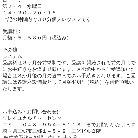
第２・４　水曜日

１４：３０～２０：１５

上記の時間内で３０分個人レッスンです

受講料：	

月額：５，５８０円（税込み）

その他	

システム	

受講料は３ヶ月分前納制です、受講を開始される前の月まで
にお手続きをお済ませ願います。月の途中からご受講頂いた
場合は３か月後の月の途中までのお手続きとなります。ご受
講には各講座設備費として月額440円（税込）を別途頂戴い
たします。

お申込み・お問い合わせは

ソレイユカルチャーセンター

ＴＥＬ：０４８－９５４－８１１８　までお願いいたします

埼玉県三郷市三郷１－５－８　三光ビル２階
