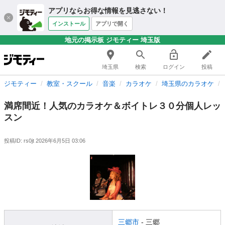
アプリならお得な情報を見逃さない！
インストール
アプリで開く
地元の掲示板 ジモティー 埼玉版
埼玉県
検索
ログイン
投稿
ジモティー
教室・スクール
音楽
カラオケ
埼玉県のカラオケ
満席間近！人気のカラオケ＆ボイトレ３０分個人レッ
スン
投稿ID: rs0jt
2026年6月5日 03:06
三郷市
- 三郷