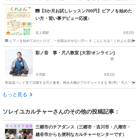
埼玉
上尾市
羽貫駅
その他
サークル
🎹【3か月お試しレッスン700円】ピアノを始めた
い方・習い事デビュー応援♪
北上尾駅
8月2日
🎹 ピアノを始めてみたいけど、一歩踏み出せない方へ 🌷 こんにちは！くれよん音楽教
埼玉
上尾市
北上尾駅
ピアノ
習い事
彩ノ音 箏・尺八教室 [大宮/オンライン]
大宮駅
8月2日
和楽器バンド等で活躍する尺八奏者、神永大輔がプロデュースする 箏(琴)・尺八・三味線とい
埼玉
さいたま市
大宮駅
その他
オンライン
もっと見る
ソレイユカルチャー
さんのその他の投稿記事：
三郷市のチアダンス（三郷市・吉川市・八潮市・
越谷市からも便利なカルチャーセンターです）