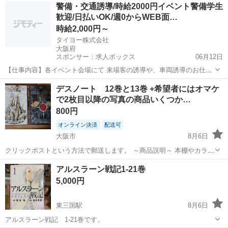
大阪
枚方市
樟葉駅
マンガ、コミック、アニメ
セット
警備・交通誘導/時給2000円イベント警備学生
した。 多少の日焼け等はございますが、とても綺麗な状態です。
歓迎/日払いOK/週0からWEB面…
時給2,000円～
タイヨー株式会社
大阪府
スポンサー：求人ボックス
06月12日
【仕事内容】各イベント会場にて 来場客の誘導や、車両誘導のお仕事
をお願いします! <イベント例> ・7月8月 花火大会 ・9月10月 国際ス
アルバイト・パート
デスノート 12巻と13巻 +希望者にはオマケ
ポーツイベント ・3月～ 花の世界的イベント その他イベント多数 事
で2枚目以降の写真の商品いくつか…
前研修でしっかり知識を...
800円
オンライン決済
配送可
大阪市
8月6日
クリックポストという方法で郵送します。 ～商品説明～ 本棚やカラー
ボックスにものがいっぱいになったので、出品することにしました。
大阪
大阪市
マンガ、コミック、アニメ
デスノート
アルスラーン戦記1-21巻
濡れないように、除湿機や冷蔵庫や洗濯機からは離した収納ケースの
5,000円
中に保管しています。 ...
東三国駅
8月6日
アルスラーン戦記 1-21巻です。