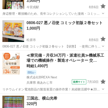
3,000円
今宮戎駅
8月6日
身辺整理・断捨離のため、長年コレクションしていた漫画・コミック
本を出品いたします。 募集期間は 8/9（日）まで です。以降は申し訳
大阪
大阪市
今宮戎駅
マンガ、コミック、アニメ
0806-027 悪ノ召使 コミック初版２巻セット
ありませんが古紙として処分予定です。 ■ 価格・数量 3,000円／1箱
1,000円
合計：1...
松原市
8月6日
0806-027 悪ノ召使 コミック初版２巻セット 【状態】 ・使用に伴う多
少のスレ、キズ、落としきれない汚れなどございます ・詳細は現地で
大阪
松原市
マンガ、コミック、アニメ
コミック
≪寮完備・月収34万円・派遣社員≫機械系工
ご確認ください ・お値引きは出来かねますのでご了承願います ※中
場での機械操作・製造オペレーター 交…
古...
時給1,490円
日払い
株式会社BREXA Next
7月10日
提携サイト
兵庫県 南あわじ市
リチウムイオン電池部品の製造装置の操作作業！未経験活躍中★20～
50代の男性活躍中！嬉しい時給1,490円！生活支援物資事前対応可◎ワ
兵庫
南あわじ市
その他
三国志、横山光希
ンルーム寮完備！赴任旅費会社負担！正社員登用制度あり◎《兵庫県
320円
南あわじ市》 人気の工場の...