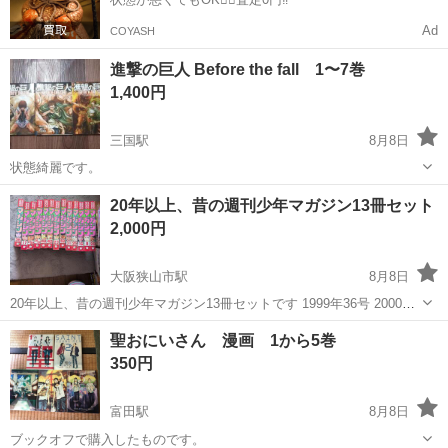
Ad
COYASH
進撃の巨人 Before the fall 1〜7巻
1,400円
三国駅
8月8日
状態綺麗です。
大阪
大阪市
三国駅
マンガ、コミック、アニメ
状態
20年以上、昔の週刊少年マガジン13冊セット
2,000円
大阪狭山市駅
8月8日
20年以上、昔の週刊少年マガジン13冊セットです 1999年36号 2000年
17号 2001年.21、22合併号 36、37合併号 42号 48号 2002年 23号25号
大阪
大阪狭山市
大阪狭山市駅
聖おにいさん 漫画 1から5巻
31号52号 203年8号1...
マンガ、コミック、アニメ
350円
富田駅
8月8日
ブックオフで購入したものです。