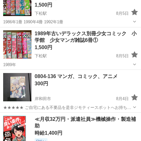
1,500円
下松駅
8月5日
1986年1冊 1990年4冊 1992年1冊
大阪
岸和田市
下松駅
マンガ、コミック、アニメ
1989年古いデラックス別冊少女コミック 小
学館 少女マンガ雑誌6冊①
小学館
1,500円
下松駅
8月5日
1989年
大阪
岸和田市
下松駅
マンガ、コミック、アニメ
0804-136 マンガ、コミック、アニメ
小学館
300円
岸和田市
8月4日
★★★★★ ご自宅にある不要品を是非ジモティースポットへお持ち込
みしませんか？ 家電、趣味・スポーツ・レジャー用品、こども用品、
大阪
岸和田市
マンガ、コミック、アニメ
マンガ
≪月収32万円・派遣社員≫機械操作・製造補
衣料服飾品、生活雑貨、家具、本、CD・DVDなどが無料でまとめて持
助
ち込めます！ ※詳細はこ...
時給1,400円