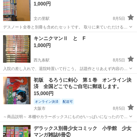
1,000円
文の里駅
8月5日
デスノート全巻と別冊も含めたセットです。 取りに来ていただける方
にお譲りします。
大阪
大阪市
文の里駅
マンガ、コミック、アニメ
キンニクマンⅡ と F
デスノート
1,000円
西九条駅
8月5日
入院の差し入れで、退院時置いて行こう。 話題作とりあえず内容のさ
わりだけ、読んでみよう 店置きなので、すぐに破損する・・・などの
大阪
大阪市
西九条駅
マンガ、コミック、アニメ
初版 るろうに剣心 第１巻 オンライン決
かたに最適かも！！ 程度、巻等は画像参照。ジャンク扱いです。 下
済 全国どこでもご自宅に郵送します。
かも
記、ご理解の上ご遵守でき...
15,000円
オンライン決済
配送可
大阪市
8月5日
～商品説明～ 本棚やカラーボックスにものがいっぱいになったので、
出品することにしました。 濡れないように、除湿機や冷蔵庫や洗濯機
大阪
大阪市
マンガ、コミック、アニメ
デラックス別冊少女コミック 小学館 少女
からは離した収納ケースの中に保管しています。 ～取引日時～ 雨の日
マンガ雑誌6冊②
は傘をさすとはいえ...