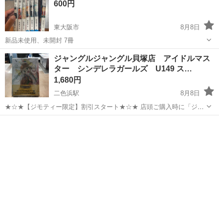
600円
東大阪市
8月8日
新品未使用、未開封 7冊
大阪
東大阪市
マンガ、コミック、アニメ
ジャングルジャングル貝塚店 アイドルマス
ター シンデレラガールズ U149 ス…
1,680円
二色浜駅
8月8日
★☆★【ジモティー限定】割引スタート★☆★ 店頭ご購入時に「ジモ
ティーを見た」とお伝え頂くと 【店頭価格より 3%OFF！】にてご購
大阪
貝塚市
二色浜駅
マンガ、コミック、アニメ
入出来ます！ 家具ならご自身でお持ち帰りの場合には なんとなんと！
ジャングル
【店頭価格より12%OFF...