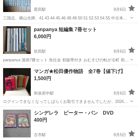
星田駅
8月6日
三国志、横山光輝、41.43.44.45.46.48.49.50.51.52.53.54.55.中古本
【計13冊】 汚れなどあると思います。
大阪
交野市
星田駅
マンガ、コミック、アニメ
panpanya 短編集 7冊セット
6,000円
吹田駅
8月6日
panpanya 漫画7冊セット 魚社会 初版帯付き おむすびの転がる町 初版
帯付き グヤバノ・ホリデー 初版帯付き 枕魚 蟹に誘われて 2匹目の金
大阪
吹田市
吹田駅
マンガ、コミック、アニメ
マンガ★松田優作物語 全7巻【値下げ】
魚 動物たち 全て新品で購入し、数回読み通した程度の...
1,500円
和泉府中駅
8月6日
ログインできなくなってしばらくお取引できませんでしたが、2026年8
月より再開します。よろしくお願致します。 松田優作物語 全7巻 最
大阪
和泉市
和泉府中駅
マンガ、コミック、アニメ
シンデレラ ピーター・パン DVD
近読まなくなったので出品します。 全巻揃ってのお取引きをお願いし
マンガ
400円
ます。 家族共々が読...
古市駅
8月5日