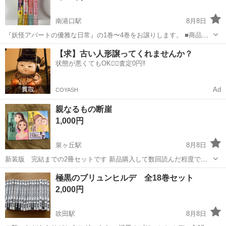
南港口駅
8月8日
『妖怪アパートの優雅な日常』の1巻〜4巻をお譲りします。 ■商品状
態 ・こちらは中古で購入したものです。 ・数回読んだ程度で、暗所に
大阪
大阪市
南港口駅
マンガ、コミック、アニメ
【求】古い人形譲ってくれませんか？
て保管しておりました。 ・中古品のため、多少のスレや使用感はあり
状態が悪くてもOK🙆‍♀️査定0円‼️
ます。 ・タバ...
Ad
COYASH
親なるもの断崖
1,000円
泉ヶ丘駅
8月8日
新装版 完結までの2冊セットです 新品購入して数回読んだ程度です
自宅保管ですので経年劣化による日焼けやシミ、ヨレや折り目などが
大阪
堺市
泉ヶ丘駅
マンガ、コミック、アニメ
素人
極黒のブリュンヒルデ 全18巻セット
あるかもしれません 素人検品ですのでその点ご理解ください 完全美品
2,000円
をお求めの方はご遠慮下さい...
吹田駅
8月8日