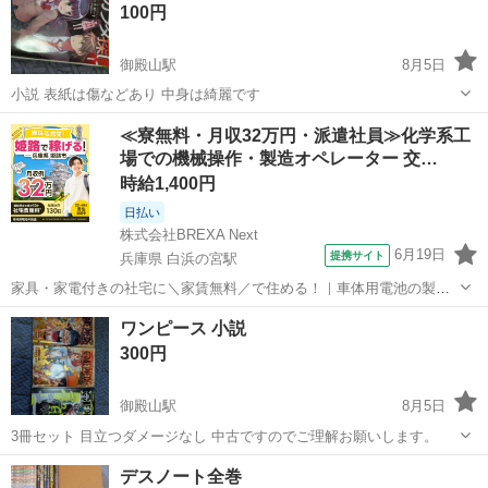
100円
御殿山駅
8月5日
小説 表紙は傷などあり 中身は綺麗です
大阪
高槻市
御殿山駅
マンガ、コミック、アニメ
≪寮無料・月収32万円・派遣社員≫化学系工
場での機械操作・製造オペレーター 交…
時給1,400円
日払い
株式会社BREXA Next
6月19日
提携サイト
兵庫県 白浜の宮駅
家具・家電付きの社宅に＼家賃無料／で住める！｜車体用電池の製造
｜未経験から月収例32万円♪｜さらに【年間休日130日】！ 人気の工場
兵庫
姫路市
白浜の宮駅
その他
ワンピース 小説
のお仕事 ◇車体用電池の製造◇ 機械の操作、部品のセッティング、検
300円
査、清掃業務など。 ...
御殿山駅
8月5日
3冊セット 目立つダメージなし 中古ですのでご理解お願いします。
大阪
高槻市
御殿山駅
マンガ、コミック、アニメ
デスノート全巻