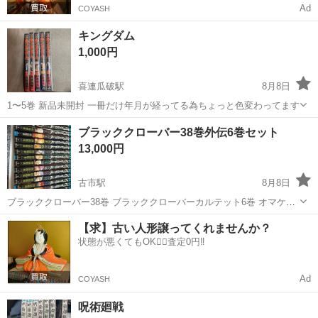
Ad
COYASH
キングダム
1,000円
喜連瓜破駅
8月8日
1〜5巻 新品未開封 一冊だけ年月が経ってる為ちょっと色変わってます
大阪
大阪市
喜連瓜破駅
マンガ、コミック、アニメ
ブラッククローバー38巻外伝6巻セット
キングダム
13,000円
古市駅
8月8日
ブラッククローバー38巻 ブラッククローバーカルテット6巻 オマケ夏
コミックカード ブラッククローバーカード 全て初版になります ブッ
大阪
羽曳野市
古市駅
マンガ、コミック、アニメ
【求】古い人形譲ってくれませんか？
クストッカーに入れて大切に保管してました 初版でこの綺麗さはない
状態が悪くてもOK🙆‍♀️査定0円‼️
と思いますのでよろし...
Ad
COYASH
呪術廻戦