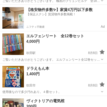
ご覧いただきありがとうございます。 極黒のブリュンヒルデ 全18巻
セットになります。 帯が無いものがほとんどで若干焼けや折れ等があ
大阪
吹田市
吹田駅
マンガ、コミック、アニメ
セット
【格安物件多数✨】家賃4万円以下多数
りますが、読むには全く支障ありません。 あくまで愛読した古本で
【保証人ナシ】賃貸物件多数掲載！
すのでご理解いただける方、よかっ...
Ad
ニフティ不動産
エルフェンリート 全12巻セット
4,000円
吹田駅
8月8日
ご覧いただきありがとうございます。 エルフェンリート全12巻セット
になります。 全巻帯が無く若干焼けや折れ等がありますが、読むには
大阪
吹田市
吹田駅
マンガ、コミック、アニメ
セット
ドラえもん本
全く支障ありません。 あくまで愛読した古本ですのでご理解いただ
1,400円
ける方、よかったお譲りします。
吹田市
8月8日
使用後なので多少汚れあり。４冊セット。
大阪
吹田市
マンガ、コミック、アニメ
ドラえもん
ヴィクトリアの電気棺
200円