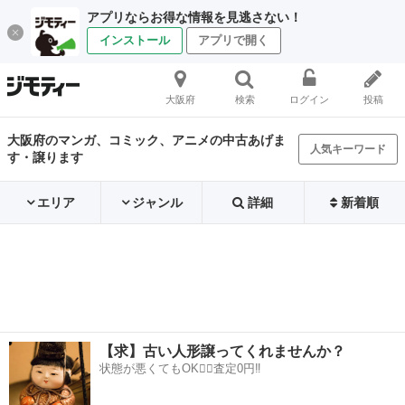
アプリならお得な情報を見逃さない！
インストール
アプリで開く
大阪府
検索
ログイン
投稿
大阪府のマンガ、コミック、アニメの中古あげま
人気キーワード
す・譲ります
エリア
ジャンル
詳細
新着順
【求】古い人形譲ってくれませんか？
状態が悪くてもOK🙆‍♀️査定0円‼️