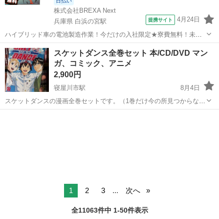
日払い
株式会社BREXA Next
4月24日
提携サイト
兵庫県 白浜の宮駅
ハイブリッド車の電池製造作業！今だけの入社限定★寮費無料！未経
験活躍中★20～50代の男性活躍中！安定企業で長期で働きたい方オス
兵庫
姫路市
白浜の宮駅
その他
スケットダンス全巻セット 本/CD/DVD マン
スメ！年間休日130日！正社員登用制度あり！マイカー通勤OK！ワン
ガ、コミック、アニメ
ルーム寮完備！《兵庫県姫路市》...
2,900円
寝屋川市駅
8月4日
スケットダンスの漫画全巻セットです。（1巻だけ今の所見つからない
ので、2巻～です。） 学生の頃大好きな漫画でした！ 日焼けは少しあ
大阪
寝屋川市
寝屋川市駅
マンガ、コミック、アニメ
りますが、傷等なく、綺麗な状態で保管してありました。 引き取りに
マンガ
来てくださる方、よろしくお願い...
1
2
3
...
次へ
全11063件中 1-50件表示