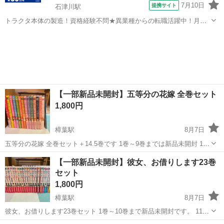
7月10日
提携サイト
石津川駅
トラクタ本体の製造！資格経験不問★異業種からの転職活躍中！月収
例29万円以上！生活支援物資事前対応可◎即日入寮OK！寮費はずっと
大阪
堺市
石津川駅
その他
無料＆備品付き1R寮完備！赴任旅費会社負担！工場まで無料送迎あり
◎《大阪府堺市》 人気の工場の...
【一部新品未開封】五等分の花嫁 全巻セット
1,800円
樟葉駅
8月7日
五等分の花嫁 全巻セット＋14.5巻です 1巻～9巻までは新品未開封 10
巻～14巻はは開封後すぐに透明ブックカバーをして保管しておりまし
大阪
枚方市
樟葉駅
マンガ、コミック、アニメ
セット
【一部新品未開封】彼女、お借りします23巻
た。 多少の日焼けはありますが、とても綺麗な状態です。
セット
1,800円
樟葉駅
8月7日
彼女、お借りします23巻セット 1巻～10巻まで新品未開封です。 11
巻〜23巻までは開封後すぐに透明ブックカバーをして保管しておりま