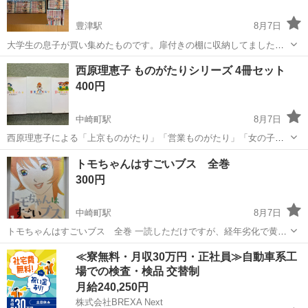
豊津駅
8月7日
大学生の息子が買い集めたものです。扉付きの棚に収納してましたの
で日焼けはありません。主観ですが、かなり綺麗だと思います。
大阪
吹田市
豊津駅
マンガ、コミック、アニメ
西原理恵子 ものがたりシリーズ 4冊セット
400円
中崎町駅
8月7日
西原理恵子による「上京ものがたり」「営業ものがたり」「女の子も
のがたり」「パーマネント野ばら」の計4冊セットです。 目立った傷
大阪
大阪市
中崎町駅
マンガ、コミック、アニメ
トモちゃんはすごいブス 全巻
や汚れはありません。 - 著者: 西原理恵子 - タイトル: 上京ものがた
300円
り、営業ものがたり、女...
中崎町駅
8月7日
トモちゃんはすごいブス 全巻 一読しただけですが、経年劣化で黄ば
んでいます。 読めます。 北野整骨院まで取りに来てください。
大阪
大阪市
中崎町駅
マンガ、コミック、アニメ
≪寮無料・月収30万円・正社員≫自動車系工
https://maps.app.goo.gl/hyt35F9i3Y7v9bb39?g_st=ic
場での検査・検品 交替制
整骨院
月給240,250円
株式会社BREXA Next