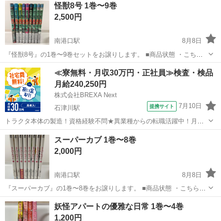
怪獣8号 1巻〜9巻
2,500円
南港口駅
8月8日
『怪獣8号』の1巻〜9巻セットをお譲りします。 ■商品状態 ・こちら
はほとんど新品で購入したものですが中古のものもあります。 ・1巻
大阪
大阪市
南港口駅
マンガ、コミック、アニメ
≪寮無料・月収30万円・正社員≫検査・検品
のみ帯がありませんが、2巻〜9巻は帯付きです。 ・数回読んだ程度
月給240,250円
で、暗所にて保管...
株式会社BREXA Next
7月10日
提携サイト
石津川駅
トラクタ本体の製造！資格経験不問★異業種からの転職活躍中！月収
例29万円以上！生活支援物資事前対応可◎即日入寮OK！寮費はずっと
大阪
堺市
石津川駅
その他
スーパーカブ 1巻〜8巻
無料＆備品付き1R寮完備！赴任旅費会社負担！工場まで無料送迎あり
2,000円
◎《大阪府堺市》 人気の工場の...
南港口駅
8月8日
『スーパーカブ』の1巻〜8巻をお譲りします。 ■商品状態 ・こちらは
中古で購入したものです。 ・数回読んだ程度で、暗所にて保管してお
大阪
大阪市
南港口駅
マンガ、コミック、アニメ
妖怪アパートの優雅な日常 1巻〜4巻
りました。 ・中古品のためスレや使用感あります。(1巻と2巻の背表
1,200円
紙、4巻の帯に...