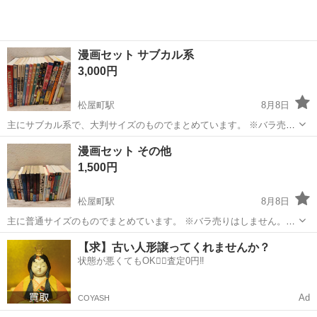
漫画セット サブカル系
3,000円
松屋町駅
8月8日
主にサブカル系で、大判サイズのものでまとめています。 ※バラ売り
はしません。このセットままのお渡しです。 ※郵送しません。引取の
大阪
大阪市
松屋町駅
マンガ、コミック、アニメ
漫画セット その他
み。 破れや水濡れなどはないですが経年劣化あり、写真ご覧くださ
漫画
1,500円
い。 ◯別で出品している他の漫画...
松屋町駅
8月8日
主に普通サイズのものでまとめています。 ※バラ売りはしません。こ
のセットままのお渡しです。 ※郵送しません。引取のみ。 破れや水濡
大阪
大阪市
松屋町駅
マンガ、コミック、アニメ
【求】古い人形譲ってくれませんか？
れなどはないですが経年劣化あり、写真ご覧ください。 ◯別で出品し
状態が悪くてもOK🙆‍♀️査定0円‼️
ている他の漫画セット、または...
Ad
COYASH