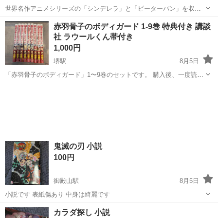
世界名作アニメシリーズの「シンデレラ」と「ピーターパン」を収録
したDVD2本セットです。 - 収録作品: シンデレラ、ピーターパン - 音
大阪
羽曳野市
古市駅
マンガ、コミック、アニメ
赤羽骨子のボディガード 1-9巻 特典付き 講談
声仕様: 日本語・英語 - 字幕仕様: 日本語・英語 - 発行所: コスモ・コー
社 ラウールくん帯付き
ディ...
1,000円
堺駅
8月5日
「赤羽骨子のボディガード」1〜9巻のセットです。 購入後、一度読ん
だのみで、その後は暗所にて保管しておりました。 目立った傷や汚れ
大阪
堺市
堺駅
マンガ、コミック、アニメ
ラウール
はなく、比較的きれいな状態です。 映画来場者限定特典カードを付属
します。 また1～9巻すべて、...
鬼滅の刃 小説
100円
御殿山駅
8月5日
小説です 表紙傷あり 中身は綺麗です
大阪
高槻市
御殿山駅
マンガ、コミック、アニメ
カラダ探し 小説