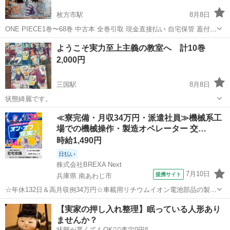
枚方市駅
8月8日
ONE PIECE1巻〜68巻 中古本 全巻引取 現金直接払い 自宅保管 蓋付き
ケースにまとめて入れて保管していました 写真の通り表紙に破れや 経
大阪
枚方市
枚方市駅
マンガ、コミック、アニメ
ようこそ実力至上主義の教室へ 計10巻
年劣化がみられます 現物確認後ノークレームノーリスクでお願い致し
2,000円
ます ...
三国駅
8月8日
状態綺麗です。
大阪
大阪市
三国駅
マンガ、コミック、アニメ
≪寮完備・月収34万円・派遣社員≫機械系工
場での機械操作・製造オペレーター 交…
ようこそ実力至上主義の教室へ
時給1,490円
日払い
株式会社BREXA Next
7月10日
提携サイト
兵庫県 南あわじ市
☆年休132日＆高月収例34万円☆車載用リチウムイオン電池部品の製造
／4勤2休でオフも充実♪／家具・家電付き社宅あり＆前払いで生活支援
兵庫
南あわじ市
その他
【実家の押し入れ整理】眠っている人形あり
物資が受け取れる◎／20〜40代男女活躍中！ 車載用リチウムイオン電
ませんか？
池部品の製造 車載用...
状態が悪くてもOK🙆‍♀️査定0円‼️