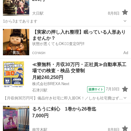
大日駅
8月8日
1から3まであります
大阪
守口市
大日駅
マンガ、コミック、アニメ
【実家の押し入れ整理】眠っている人形あり
ませんか？
ヴィクトリア
状態が悪くてもOK🙆‍♀️査定0円‼️
Ad
COYASH
≪寮無料・月収30万円・正社員≫自動車系工
場での検査・検品 交替制
月給240,250円
株式会社BREXA Next
7月10日
提携サイト
石津川駅
【月収例30万円可】備品付き社宅に即入居OK！／しかも社宅費はずっ
と無料♪／トラクタ本体の製造／資格経験不問★異業種からの転職活躍
大阪
堺市
石津川駅
その他
るろうに剣心 1巻から26巻迄
中！／赴任旅費会社負担／工場まで無料送迎あり◎《大阪府堺市》 人
7,000円
気の工場のお仕事 ◇トラクタ...
南茨木駅
8月8日