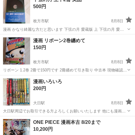
い。
マンガ
500円
枚方市駅
8月8日
漫画 かなり綺麗な方だと思います 下弦の月 愛蔵版 上 下弦の月 愛蔵
版 下 2冊纏めて引き取り 中古本 現物確認後ノークレームノーリター
大阪
枚方市
枚方市駅
マンガ、コミック、アニメ
漫画 リボーン2巻纏めて
ンでお願い致します 現金のみ
150円
枚方市駅
8月8日
リボーン 1.2巻 2冊で150円です 2冊纏めて引き取り 中古本 現物確認後
ノークレームノーリターンでお願い致します 現金のみ
大阪
枚方市
枚方市駅
マンガ、コミック、アニメ
漫画いろいろ
200円
大日駅
8月8日
大日駅周辺でお取引できる方よろしくお願いいたします 他にも漫画出
品しております お気軽にお声掛けください😊
大阪
門真市
大日駅
マンガ、コミック、アニメ
ONE PIECE 漫画本古 8/20まで
10,200円