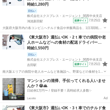
時給1,280円
日払い
株式会社エクスプレス・エージェント_関西中央支店
7月25日
提携サイト
鴻池新田駅
大阪府大阪市内の各コンビニへチルド食品や米飯商品を、1日3回戦（1
回戦10件程）を配送します。★ ▼△ 日収例 △▼ 14,400円～16,300
大阪
東大阪市
鴻池新田駅
ドライバー
《東大阪市》週払いOK・2ｔ車での病院や老
円 ▼△ 月収例 △▼ 244,000円～293,000円 ☆応募後の流...
人ホームなどへの食材の配送ドライバー…
時給1,550円
日払い
株式会社エクスプレス・エージェント_関西中央支店
7月25日
提携サイト
吉田駅
南大阪エリアの病院や老人ホームなど各施設へ、野菜などの食材を1日
1回戦（10件程）を配送します。＼トラック・配送未経験でもOKで
大阪
東大阪市
吉田駅
ドライバー
マンションの清掃、手伝ってくれる人いませ
す！／★ ▼△ 日収例 △▼ 12,400円～ ▼△ 月収例 △▼
んか？😭🙏
260,000円～272...
日給例1万円〜 / 登録不要！高時給求人多数✨
Ad
Lacotto
《東大阪市》週払いOK・3ｔ車でのチルド食