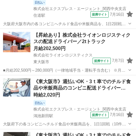
日払い
株式会社エクスプレス・エージェント_関西中央支店
7月16日
提携サイト
住道駅
大阪府大阪市内の各コンビニへチルド食品や米飯商品を、1日2回戦
（各10件程）を配送します。★ ▼△ 日収例 △▼ 14,400円～16,000
大阪
東大阪市
住道駅
ドライバー
【昇給あり】株式会社ライオンロジスティク
円 ▼△ 月収例 △▼ 244,000円～288,000円 ☆応募後の流れ☆...
スの配送ドライバー／2tトラック
月給202,500円
株式会社ライオンロジスティクス
7月7日
提携サイト
東大阪市
■月給202,500円～280,000円（一律地域手当・運転手当含む） ※月給
幅は経験・能力等による ※別途、残業手当支給 ※試用期間3ヵ月あり
大阪
東大阪市
ドライバー
《東大阪市》週払いOK・3ｔ車でのチルド食
（同条件） ■（西日本支社） 大阪府東大阪市長田中3-5-44 ■正社員 ■
品や米飯商品のコンビニ配送ドライバー…
未経...
時給2,020円
日払い
株式会社エクスプレス・エージェント_関西中央支店
7月16日
提携サイト
鴻池新田駅
大阪府下の各コンビニへチルド食品や米飯商品を、1日1回戦（10件
程）を配送します。★ ▼△ 日収例 △▼ 10,100円～12,100円
大阪
東大阪市
鴻池新田駅
ドライバー
《東大阪市》週払いOK・3ｔ車でのチルド食