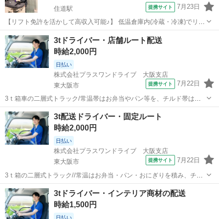
7月23日
提携サイト
住道駅
【リフト免許を活かして高収入可能♪】 低温倉庫内(冷蔵・冷凍)でリフ
ト作業をお願いいたします。(リーチリフト) また商品仕分けやピッキ
大阪
東大阪市
住道駅
ドライバー
3tドライバー・店舗ルート配送
ングなどの簡単な軽作業もあります。 高時給1450円～スタートです♪
時給2,000円
しっかり稼いでい...
日払い
株式会社プラスワンドライブ 大阪支店
7月22日
提携サイト
東大阪市
3ｔ箱車の二層式トラック/常温帯はお弁当やパン等を、チルド帯はパ
スタやサラダ等を積込みます/1日10件程の配送です/毎日固定ルートな
大阪
東大阪市
ドライバー
3t配送ドライバー・固定ルート
のですぐに道は覚えれます！ 派遣社員 ◇バイク貸出制度 ◇日払い可
時給2,000円
能(規定有) ◇社会...
日払い
株式会社プラスワンドライブ 大阪支店
7月22日
提携サイト
東大阪市
3ｔ箱の二層式トラック//常温はお弁当・パン・おにぎりを積み、チル
ドでパスタ・サラダ等を積込します//毎日固定ルートですぐに道は覚え
大阪
東大阪市
ドライバー
3tドライバー・インテリア商材の配送
れます！ 派遣社員 ◇バイク貸出制度 ◇日払い可能(規定有) ◇社会保
時給1,500円
険完備 ◇40時...
日払い