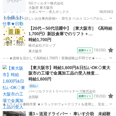
SGフィルダー株式会社
大阪府 東大阪市
スポンサー：求人ボックス
08月04日
【仕事内容】<詳しいお仕事内容例> ・荷引き:ベルトコンベアから流
れてくる荷物を担当レーンに滑らせるように引き込む ・荷積み:荷引き
アルバイト・パート
【20代～50代活躍中】［東大阪市］《高時給
された荷物を配送先ごとのボックスやトラックに入れる ・小物仕分け:
1,700円》新設倉庫でのリフト＋…
配送先の住所ごとに封筒などの小さ...
時給1,700円
株式会社グロップ
7月23日
提携サイト
東大阪市
～～★資格を活かして高時給1,700円！実務経験は不問です★～～ 新
しくキレイな倉庫でのオープニング募集☆ 勤務時間の選択ができ、ラ
大阪
東大阪市
ドライバー
【東大阪市】時給1,600円&日払いOK◇東大
イフスタイルに合わせて働けます◎ 《製品の積み込み作業》 ◆仕事内
阪市の工場で金属加工品の受入検査…
容 （雇入れ直後）...
時給1,600円
日払い
パーソルファクトリーパートナーズ株式会社
7月23日
提携サイト
吉田駅
★ドライバー兼軽作業 ★トラックやフォークリフトを使用し、安全か
つ効率的に作業を進めます。 ★金属加工品の受入検査、搬送、梱包、
大阪
東大阪市
吉田駅
ドライバー
週3～送迎ドライバー・ 車いす介助 未経験
入出庫などを担当します。 ★経験者歓迎!フォークリフト資格を活かせ