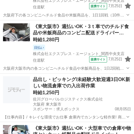
株式会社エクスプレス・エージェント_関西中央支店
7月25日
提携サイト
住道駅
大阪府下の各コンビニへチルド食品や米飯商品を、1日1回戦（10件
程）を配送します。★ ▼△ 日収例 △▼ 9,090円～12,100円 ▼△
大阪
東大阪市
住道駅
ドライバー
《東大阪市》週払いOK・3ｔ車でのチルド食
月収例 △▼ 154,000円～218,000円 ☆応募後の流れ☆ 担当者：...
品や米飯商品のコンビニ配送ドライバー…
時給1,280円
日払い
株式会社エクスプレス・エージェント_関西中央支店
7月25日
提携サイト
住道駅
大阪府大阪市内の各コンビニへチルド食品や米飯商品を、1日2回戦
（各10件程）を配送します。★ ▼△ 日収例 △▼ 14,400円～16,000
大阪
東大阪市
住道駅
ドライバー
品出し・ピッキング/未経験大歓迎週3日OK新
円 ▼△ 月収例 △▼ 244,000円～288,000円 ☆応募後の流れ☆...
しい物流倉庫での入出荷作業
時給1,250円
佐川グローバルロジスティクス株式会社
大阪府 東大阪市
スポンサー：求人ボックス
08月05日
【仕事内容】/ キレイな環境でお仕事 倉庫内でカンタンな軽作業! 商品
の入荷から 出荷をするまでの作業を お任せします <具体的には…> ピ
アルバイト・パート
《東大阪市》週払いOK・大型車での倉庫や物
ッキング 検品 梱包 など 「新しい仕事をスタートしたい!」 そんな方