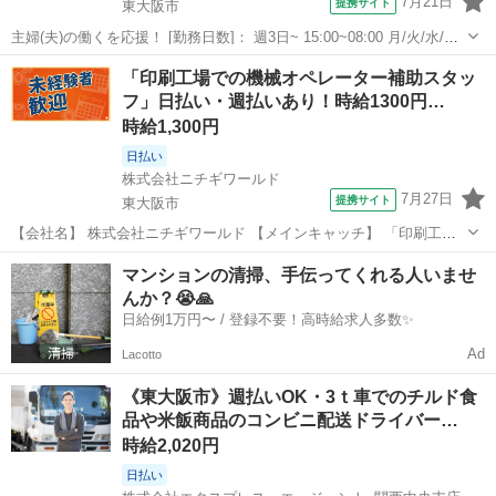
7月21日
提携サイト
東大阪市
主婦(夫)の働くを応援！ [勤務日数]： 週3日~ 15:00~08:00 月/火/水/木/
金/土/日 などから選べます [勤務地・最寄駅]： 大阪府東大阪市菱江2-
大阪
東大阪市
ドライバー
「印刷工場での機械オペレーター補助スタッ
12-9 梅田タクシー株式会社 荒本駅徒歩11分 [...
フ」日払い・週払いあり！時給1300円…
時給1,300円
日払い
株式会社ニチギワールド
7月27日
提携サイト
東大阪市
【会社名】 株式会社ニチギワールド 【メインキャッチ】 「印刷工場
での機械オペレーター補助スタッフ」日払い・週払いあり！時給1300
大阪
東大阪市
ドライバー
マンションの清掃、手伝ってくれる人いませ
円！履歴書・来社不要！東大阪市 【コメント】 ★当社の魅力★ 20代
んか？😭🙏
～40代のスタ...
日給例1万円〜 / 登録不要！高時給求人多数✨
Ad
Lacotto
《東大阪市》週払いOK・3ｔ車でのチルド食
品や米飯商品のコンビニ配送ドライバー…
時給2,020円
日払い