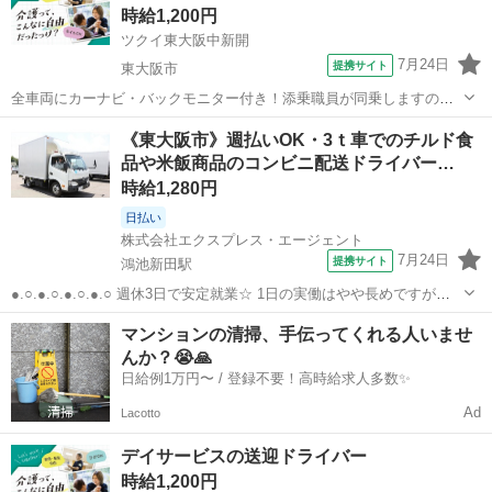
時給1,200円
——————...
ツクイ東大阪中新開
7月24日
提携サイト
東大阪市
全車両にカーナビ・バックモニター付き！添乗職員が同乗しますので
安心して始められます。 ※デイサービスを利用されるお客様の送迎
大阪
東大阪市
ドライバー
《東大阪市》週払いOK・3ｔ車でのチルド食
業務 ※専用車両(キャラバン・ハイエース)の運転、各種点検 ※乗
品や米飯商品のコンビニ配送ドライバー…
降時の介護補助(歩行介助・車い...
時給1,280円
日払い
株式会社エクスプレス・エージェント
7月24日
提携サイト
鴻池新田駅
●.○.●.○.●.○.●.○ 週休3日で安定就業☆ 1日の実働はやや長めですが、
その分お休みもしっかり取得可能です♪ ぜひご覧ください◎
大阪
東大阪市
鴻池新田駅
ドライバー
マンションの清掃、手伝ってくれる人いませ
●.○.●.○.●.○.●.○ —————————————— ■使用車種：3ｔ（...
んか？😭🙏
日給例1万円〜 / 登録不要！高時給求人多数✨
Ad
Lacotto
デイサービスの送迎ドライバー
時給1,200円