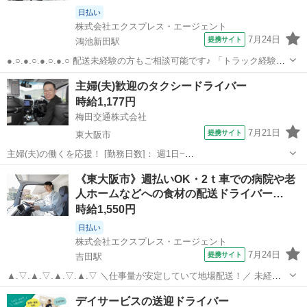
日払い
株式会社エクスプレス・エージェント
7月24日
提携サイト
鴻池新田駅
●.○.●.○.●.○.●.○ 配送未経験の方もご相談可能です♪ 「トラック経験は
あるけど配送は無い…」 などお悩みの方も！ この現場でスキルアップ
大阪
東大阪市
鴻池新田駅
ドライバー
主婦(夫)歓迎のタクシードライバー
が目指せます◎ ●.○.●.○.●.○.●.○ —————————————...
時給1,177円
梅田交通株式会社
7月21日
提携サイト
東大阪市
主婦(夫)の働くを応援！ [勤務日数]： 週1日~
06:00~10:00/08:00~12:00/12:00~16:00/13:00~17:00 月/火/水/木/金/土/
大阪
東大阪市
ドライバー
《東大阪市》週払いOK・2ｔ車での病院や老
日 などから選べます [勤務地・最寄駅]： 大阪...
人ホームなどへの食材の配送ドライバー…
時給1,550円
日払い
株式会社エクスプレス・エージェント
7月24日
提携サイト
吉田駅
▲.▽.▲.▽.▲.▽.▲.▽ ＼仕事量が安定していて地場配送！／ 未経験
の方も挑戦できるドライバーです◎ 一人立ちするまでのサポートもあ
大阪
東大阪市
吉田駅
ドライバー
デイサービスの送迎ドライバー
るので、 安心してご就業いただけます♪ ▲.▽.▲.▽.▲.▽.▲.▽