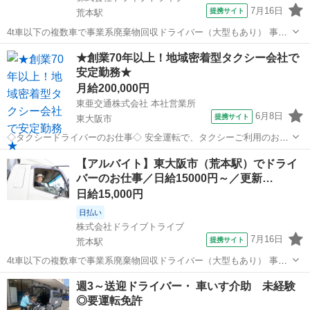
7月16日
提携サイト
荒本駅
4t車以下の複数車で事業系廃棄物回収ドライバー（大型もあり） 事業
系廃棄物を扱う回収ドライバー業務です。 廃棄物処理を行う企業に
大阪
東大阪市
荒本駅
ドライバー
★創業70年以上！地域密着型タクシー会社で
て、 4tアームロール車を中心とした回収業務をお任せします。 企業や
安定勤務★
商業施設を中心に、 決ま...
月給200,000円
東亜交通株式会社 本社営業所
6月8日
提携サイト
東大阪市
◇タクシードライバーのお仕事◇ 安全運転で、タクシーご利用のお客
様を目的地にお連れするのが主なお仕事です。 お客様が気持ちよく乗
大阪
東大阪市
ドライバー
【アルバイト】東大阪市（荒本駅）でドライ
車できるように、丁寧な接客をこころがけましょう。 【Q】 他にはど
バーのお仕事／日給15000円～／更新…
んなことをするの？ 【A】 ...
日給15,000円
日払い
株式会社ドライブトライブ
7月16日
提携サイト
荒本駅
4t車以下の複数車で事業系廃棄物回収ドライバー（大型もあり） 事業
系廃棄物を扱う回収ドライバー業務です。 廃棄物処理を行う企業に
大阪
東大阪市
荒本駅
ドライバー
週3～送迎ドライバー・ 車いす介助 未経験
て、 4tアームロール車を中心とした回収業務をお任せします。 企業や
◎要運転免許
商業施設を中心に、 決ま...