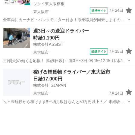
ツクイ東大阪楠根
7月24日
提携サイト
東大阪市
全車両にカーナビ・バックモニター付き！添乗職員が同乗しますので
安心して始められます。 ※デイサービスを利用されるお客様の送迎
大阪
東大阪市
ドライバー
週3日～の送迎ドライバー
業務 ※専用車両(キャラバン・ハイエース)の運転、各種点検 ※乗
時給1,190円
降時の介護補助(歩行介助・車い...
株式会社ASSIST
7月15日
提携サイト
東大阪市
主婦(夫)の働くを応援！ [勤務日数]： 週3日~3日 08:15~12:15 月/水/金
[勤務地・最寄駅]： 大阪府東大阪市楠根２－７－８ 株式会社ASSIST
大阪
東大阪市
ドライバー
稼げる軽貨物ドライバー／東大阪市
徳庵駅徒歩10分／長田(大阪府)駅 徒歩20分 [職...
日給17,000円
株式会社T2JAPAN
東大阪市
7月24日
＼＊未経験から稼げます‼️平均月収はなんと50万円以上＊／ 未経験者
の方も経験者の方も大歓迎‼︎安心サポート充実◎ ━━━弊社のおすす
大阪
東大阪市
ドライバー
荷物
めポイント━━━ ◎未経験者も安心の基礎から丁寧に教える横のり研
修！ ◎...