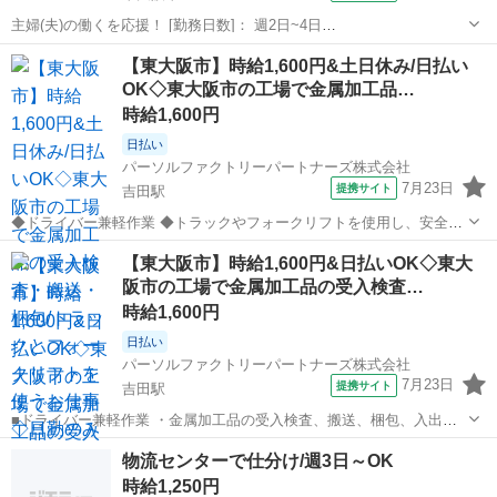
主婦(夫)の働くを応援！ [勤務日数]： 週2日~4日
08:10~13:00/14:00~17:00 月/火/水/木/金/土 などから選べます [勤務
大阪
東大阪市
ドライバー
【東大阪市】時給1,600円&土日休み/日払い
地・最寄駅]： 大阪府東大阪市長瀬町１－７－７ 株式会社ASSIST...
OK◇東大阪市の工場で金属加工品…
時給1,600円
日払い
パーソルファクトリーパートナーズ株式会社
7月23日
提携サイト
吉田駅
◆ドライバー兼軽作業 ◆トラックやフォークリフトを使用し、安全か
つ効率的に作業を進めます。 ◆金属加工品の受入検査、搬送、梱包、
大阪
東大阪市
吉田駅
ドライバー
【東大阪市】時給1,600円&日払いOK◇東大
入出庫などを担当します。 ◆経験者歓迎!フォークリフト資格を活かせ
阪市の工場で金属加工品の受入検査…
る職場です。 ※未経験でも挑戦...
時給1,600円
日払い
パーソルファクトリーパートナーズ株式会社
7月23日
提携サイト
吉田駅
■ドライバー兼軽作業 ・金属加工品の受入検査、搬送、梱包、入出庫
などを担当します。 ・トラックやフォークリフトを使用し、安全かつ
大阪
東大阪市
吉田駅
ドライバー
物流センターで仕分け/週3日～OK
効率的に作業を進めます。 ・経験者歓迎!フォークリフト資格を活かせ
時給1,250円
る職場です。 ※未経験でも挑戦...