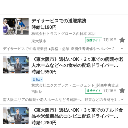
デイサービスでの送迎業務
時給1,190円
株式会社トラストグロース西日本 本店
7月19日
提携サイト
東大阪市
デイサービスでの送迎業務 ●資格：必須 ※初任者研修やヘルパー２級
など介護の資格をお持ちの方 ●経験：応相談 ※福祉施設や病院での実
大阪
東大阪市
ドライバー
《東大阪市》週払いOK・2ｔ車での病院や老
務経験者優遇 定員：約60名 ※お仕事No.1-7605J ご応募時は上記No.を
人ホームなどへの食材の配送ドライバー…
お知...
時給1,550円
日払い
株式会社エクスプレス・エージェント_関西中央支店
7月16日
提携サイト
吉田駅
南大阪エリアの病院や老人ホームなど各施設へ、野菜などの食材を1日
1回戦（10件程）を配送します。＼トラック・配送未経験でもOKで
大阪
東大阪市
吉田駅
ドライバー
《東大阪市》週払いOK・3ｔ車でのチルド食
す！／★ ▼△ 日収例 △▼ 12,400円～ ▼△ 月収例 △▼
品や米飯商品のコンビニ配送ドライバー…
260,000円～272...
時給1,280円