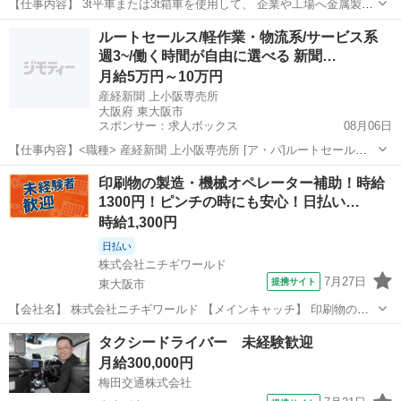
【仕事内容】 3t平車または3t箱車を使用して、 企業や工場へ金属製品
を配送するルート配送のお仕事です。 配送エリアは固定のお客様が中
大阪
東大阪市
荒本駅
ドライバー
シルバー
ルートセールス/軽作業・物流系/サービス系
心なので、 一度仕事の流れを覚えれば毎日スムーズに配送できます。
週3~/働く時間が自由に選べる 新聞…
荷...
月給5万円～10万円
産経新聞 上小阪専売所
大阪府 東大阪市
スポンサー：求人ボックス
08月06日
【仕事内容】<職種> 産経新聞 上小阪専売所 [ア・パ]ルートセール
ス・ラウンダー、軽作業・物流その他、サービスその他 <雇用形態>
アルバイト・パート
印刷物の製造・機械オペレーター補助！時給
アルバイト・パート <給与> [ア・パ]月給5万円～10万円 交通費:一部支
1300円！ピンチの時にも安心！日払い…
給 規定内支給 <集...
時給1,300円
日払い
株式会社ニチギワールド
7月27日
提携サイト
東大阪市
【会社名】 株式会社ニチギワールド 【メインキャッチ】 印刷物の製
造・機械オペレーター補助！時給1300円！ピンチの時にも安心！日払
大阪
東大阪市
ドライバー
タクシードライバー 未経験歓迎
いOK！男性のみスタッフ活躍中！履歴書無しで応募OK！ 【コメン
月給300,000円
ト】 カンタン軽作業や人...
梅田交通株式会社