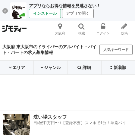
アプリならお得な情報を見逃さない！
インストール
アプリで開く
大阪府
検索
ログイン
投稿
大阪府 東大阪市のドライバーのアルバイト・バイ
人気キーワード
ト・パートの求人募集情報
エリア
ジャンル
詳細
新着順
洗い場スタッフ
日給例1万円〜 /【登録不要】スマホで1分！単発バイト
一括検索✨