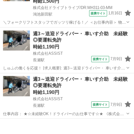
時給1,500円
株式会社ドライブトライブ/DR:MH311-03-MM
1月16日
提携サイト
鴻池新田駅
＼フォークリフトスタッフでガッツリ稼げる！／ ＜お仕事内容＞ 物流
倉庫で荷下ろし補助や仕分けなど(リフト作業が伴います） ■車種・内
大阪
東大阪市
鴻池新田駅
ドライバー
週3～送迎ドライバー・ 車いす介助 未経験
容：フォーク(両方) ■商品：一般物 ＜必須資格＞ フォークリフト
◎要運転免許
派遣社員 ＜...
時給1,190円
株式会社ASSIST
7月9日
提携サイト
長瀬駅
しゅふの働くを応援！ [求人概要]: 週3～送迎ドライバー・ 車いす介
助 未経験◎要運転免許 [職種名]: 送迎ドライバー [勤務地・最寄駅]:
大阪
東大阪市
長瀬駅
ドライバー
週3～送迎ドライバー・ 車いす介助 未経験
大阪府東大阪市長瀬町１−７−７ 【大阪全域と兵庫県で募集中！】 ・
◎要運転免許
尼崎市...
時給1,190円
株式会社ASSIST
7月9日
提携サイト
長瀬駅
仕事内容： ★☆未経験OK！ドライバーのお仕事です☆★ 《株式会社
アシスト》は、社会福祉事業や生活に密着する総合サポート企業で
大阪
東大阪市
長瀬駅
ドライバー
す。 今回は＜送迎ドライバー＞を募集します！ 【仕事内容】 病院外
来/デイサービスから利用者様...