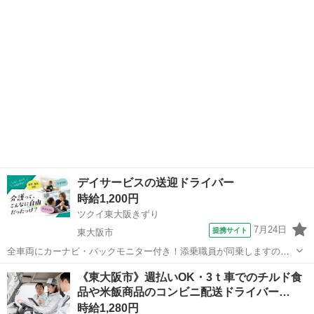
●.○.●.○.●.○.●.○ —————————————— ■使用車種...
デイサービスの送迎ドライバー
時給1,200円
ツクイ東大阪きずり
7月24日
提携サイト
東大阪市
全車両にカーナビ・バックモニター付き！添乗職員が同乗しますので
安心して始められます。 ※デイサービスを利用されるお客様の送迎
大阪
東大阪市
ドライバー
《東大阪市》週払いOK・3ｔ車でのチルド食
業務 ※専用車両(キャラバン・ハイエース)の運転、各種点検 ※乗
品や米飯商品のコンビニ配送ドライバー…
降時の介護補助(歩行介助・車い...
時給1,280円