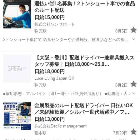
大阪
東大阪市
ドライバー
週払い🉑1名募集！2トンショート車での食品
1-10-25 極東交通株式会社 長瀬(大阪府)駅徒歩1...
のルート配送
日給15,000円
株式会社ワンサポート
弥刀駅
8月5日
2トンショート車にて 給食センターや介護施設、飲食店などへの食品
の配送するお仕事です😁 配送件数は10-15件です！ やりじまいのお仕
大阪
東大阪市
弥刀駅
ドライバー
介護施設
事のため慣れれば早く上がってもらえます！ 7:00出勤、16:00退社 慣
【大阪・香川】配送ドライバー兼家具搬入ス
れれば1時間...
タッフ募集｜日給18,000〜25,0…
日給18,000円
Luxe Living Japan GK
弥刀駅
8月2日
■雇用形態：アルバイト（週1〜3日・正社員登用あり） ■勤務地：大阪
府内・香川県さぬき市（出張あり） ■仕事内容： ・高級輸入家具の配
大阪
東大阪市
弥刀駅
ドライバー
スタッフ
金属製品のルート配送ドライバー 日払いOK
送（大阪・東京・愛知方面） ・お客様宅への搬入・組み立て補助 ・倉
／未経験歓迎／シルバー世代活躍中／フ…
庫内作業（さぬ...
日給13,000円
株式会社Declic management
荒本駅
7月29日