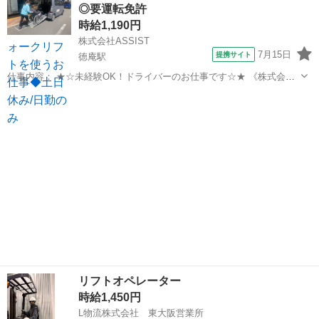
◎要運転免許
る職場です。 ※未経験でも挑戦...
時給1,190円
株式会社ASSIST
7月15日
提携サイト
徳庵駅
仕事内容： ★☆未経験OK！ドライバーのお仕事です☆★ 《株式会社
アシスト》は、社会福祉事業や生活に密着する総合サポート企業で
大阪
東大阪市
徳庵駅
ドライバー
す。 今回は＜送迎ドライバー＞を募集します！ 【仕事内容】 病院外
来/デイサービスから利用者様...
リフトオペレーター
時給1,450円
L物流株式会社 東大阪営業所