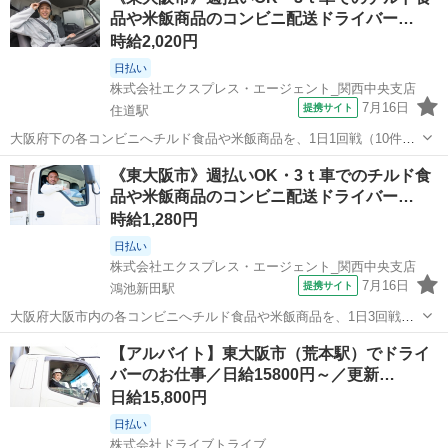
▼△ 月収例 △▼ 171,000円～218,000円 ☆応募後の流れ☆ 担当
品や米飯商品のコンビニ配送ドライバー…
者...
時給2,020円
日払い
株式会社エクスプレス・エージェント_関西中央支店
7月16日
提携サイト
住道駅
大阪府下の各コンビニへチルド食品や米飯商品を、1日1回戦（10件
程）を配送します。★ ▼△ 日収例 △▼ 9,090円～12,100円 ▼△
大阪
東大阪市
住道駅
ドライバー
《東大阪市》週払いOK・3ｔ車でのチルド食
月収例 △▼ 154,000円～218,000円 ☆応募後の流れ☆ 担当者：...
品や米飯商品のコンビニ配送ドライバー…
時給1,280円
日払い
株式会社エクスプレス・エージェント_関西中央支店
7月16日
提携サイト
鴻池新田駅
大阪府大阪市内の各コンビニへチルド食品や米飯商品を、1日3回戦（1
回戦10件程）を配送します。★ ▼△ 日収例 △▼ 14,400円～16,300
大阪
東大阪市
鴻池新田駅
ドライバー
【アルバイト】東大阪市（荒本駅）でドライ
円 ▼△ 月収例 △▼ 244,000円～293,000円 ☆応募後の流...
バーのお仕事／日給15800円～／更新…
日給15,800円
日払い
株式会社ドライブトライブ