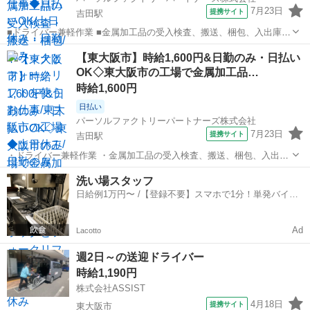
7月23日
提携サイト
吉田駅
■ドライバー兼軽作業 ■金属加工品の受入検査、搬送、梱包、入出庫な
どを担当します。 ■トラックやフォークリフトを使用し、安全かつ効
大阪
東大阪市
吉田駅
ドライバー
【東大阪市】時給1,600円&日勤のみ・日払い
率的に作業を進めます。 ■経験者歓迎!フォークリフト資格を活かせる
OK◇東大阪市の工場で金属加工品…
職場です。 ※未経験でも挑戦...
時給1,600円
日払い
パーソルファクトリーパートナーズ株式会社
7月23日
提携サイト
吉田駅
・ドライバー兼軽作業 ・金属加工品の受入検査、搬送、梱包、入出庫
などを担当します。 ・トラックやフォークリフトを使用し、安全かつ
大阪
東大阪市
吉田駅
ドライバー
洗い場スタッフ
効率的に作業を進めます。 ・経験者歓迎!フォークリフト資格を活かせ
日給例1万円〜 /【登録不要】スマホで1分！単発バイト
る職場です。 ※未経験でも挑戦...
一括検索✨
Ad
Lacotto
週2日～の送迎ドライバー
時給1,190円
株式会社ASSIST
4月18日
提携サイト
東大阪市