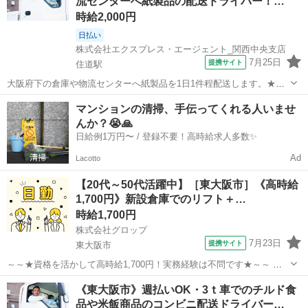
流センターへ紙製品の配送ドライバー！…
にオススメです <作...
時給2,000円
日払い
株式会社エクスプレス・エージェント_関西中央支店
7月25日
提携サイト
住道駅
大阪府下の倉庫や物流センターへ紙製品を1日1件程配送します。★
▼△ 日収例 △▼ 10,000円～ ▼△ 月収例 △▼ 120,000円～
大阪
東大阪市
住道駅
ドライバー
マンションの清掃、手伝ってくれる人いませ
140,000円 ☆応募後の流れ☆ 担当者：03-5619-4622より連絡さ...
んか？😭🙏
日給例1万円〜 / 登録不要！高時給求人多数✨
Ad
Lacotto
【20代～50代活躍中】［東大阪市］《高時給
1,700円》新設倉庫でのリフト＋…
時給1,700円
株式会社グロップ
7月23日
提携サイト
東大阪市
～～★資格を活かして高時給1,700円！実務経験は不問です★～～ 新
しくキレイな倉庫でのオープニング募集☆ 勤務時間の選択ができ、ラ
大阪
東大阪市
ドライバー
《東大阪市》週払いOK・3ｔ車でのチルド食
イフスタイルに合わせて働けます◎ 《製品の積み込み作業》 ◆仕事内
品や米飯商品のコンビニ配送ドライバー…
容 （雇入れ直後）...