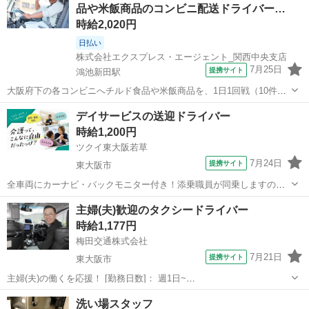
品や米飯商品のコンビニ配送ドライバー…
時給2,020円
日払い
株式会社エクスプレス・エージェント_関西中央支店
7月25日
提携サイト
鴻池新田駅
大阪府下の各コンビニへチルド食品や米飯商品を、1日1回戦（10件
程）を配送します。★ ▼△ 日収例 △▼ 10,100円～12,100円
大阪
東大阪市
鴻池新田駅
ドライバー
デイサービスの送迎ドライバー
▼△ 月収例 △▼ 171,000円～218,000円 ☆応募後の流れ☆ 担当
時給1,200円
者...
ツクイ東大阪若草
7月24日
提携サイト
東大阪市
全車両にカーナビ・バックモニター付き！添乗職員が同乗しますので
安心して始められます。 ※デイサービスを利用されるお客様の送迎
大阪
東大阪市
ドライバー
主婦(夫)歓迎のタクシードライバー
業務 ※専用車両(キャラバン・ハイエース)の運転、各種点検 ※乗
時給1,177円
降時の介護補助(歩行介助・車い...
梅田交通株式会社
7月21日
提携サイト
東大阪市
主婦(夫)の働くを応援！ [勤務日数]： 週1日~
06:00~10:00/08:00~12:00/12:00~16:00/13:00~17:00 月/火/水/木/金/土/
大阪
東大阪市
ドライバー
洗い場スタッフ
日 などから選べます [勤務地・最寄駅]： 大阪...