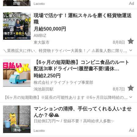
Ad
Lacotto
現場で活かす！運転スキルを磨く軽貨物運送
職
月給500,000円
AMBIZ
東大阪市
8月8日
＼業務拡大に伴い、軽貨物ドライバー大募集！／ ⚠️募集人数に限りが
ございます⚠️ 【勤務地】 大阪府東大阪市荒本北 -------------------- 【報
大阪
東大阪市
ドライバー
貨物
【6ヶ月の短期勤務】コンビニ食品のルート
酬】 月収目安28〜50万円 ※稼働日数や担当コ...
配送3t車ドライバー!履歴書不要!週休…
時給2,250円
株式会社ドライブトライブ事業部
鴻池新田駅
8月7日
【6ヶ月の短期勤務】※延長の可能性あります ※6ヶ月目以降時給の変
動あります 3t車にてコンビニ食品のルート配送ドライバー※その他付
大阪
東大阪市
鴻池新田駅
ドライバー
時給
マンションの清掃、手伝ってくれる人いませ
帯作業あり 配送商品・・・食品 配送場所・・・コンビニエンスストア
んか？😭🙏
(大阪府内) 配...
日給例1万円〜 / 登録不要！高時給求人多数✨
Ad
Lacotto