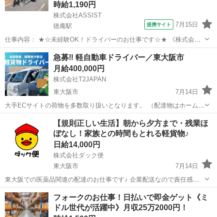
時給1,190円
株式会社ASSIST
7月15日
提携サイト
徳庵駅
仕事内容： ★☆未経験OK！ドライバーのお仕事です☆★ 《株式会社
アシスト》は、社会福祉事業や生活に密着する総合サポート企業で
大阪
東大阪市
徳庵駅
ドライバー
急募‼︎ 軽自動車ドライバー／東大阪市
す。 今回は＜送迎ドライバー＞を募集します！ 【仕事内容】 病院外
月給400,000円
来/デイサービスから利用者様...
株式会社T2JAPAN
東大阪市
7月14日
大手ECサイトの荷物を多数取り扱いとなります。 （配達物はホームセ
ンターの商品やトイレットペーパーや衣類など。） ーーーーーーーー
大阪
東大阪市
ドライバー
スタッフ
【規則正しい生活】朝から夕方まで・残業ほ
ーーーーーーーーーーーーーーーーーーーーー ◆1日流れ 朝出勤して
ぼなし！家族との時間もとれる軽貨物♪
車に荷物の積込み...
日給14,000円
株式会社ダック便
東大阪市
7月14日
東大阪での医薬品関連の配達のお仕事です♪ 企業配送なので責任感の
ある方、未経験者でもできるお仕事です！ 〇時間 8:45〜17:45 〇休日
大阪
東大阪市
ドライバー
貨物
フォークのお仕事！日払いで即金ゲット《ミ
土日祝日（大型連休などは休み※会社のスケジュールによる） ...
ドル世代が活躍中》月収25万2000円！