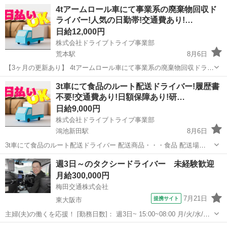
4tアームロール車にて事業系の廃棄物回収ド
ライバー!人気の日勤帯!交通費あり!…
日給12,000円
株式会社ドライブトライブ事業部
荒本駅
8月6日
【3ヶ月の更新あり】 4tアームロール車にて事業系の廃棄物回収ドライ
バー※2tパッカー車での回収もあり 回収商品・・・廃棄物（プラスチ
大阪
東大阪市
荒本駅
ドライバー
給料
3t車にて食品のルート配送ドライバー!履歴書
ック類） 回収場所・・・会社ビル商業施設(大阪メイン・兵庫あり) 回
不要!交通費あり!日額保障あり!研…
収件数・・・2...
日給9,000円
株式会社ドライブトライブ事業部
鴻池新田駅
8月6日
3t車にて食品のルート配送ドライバー 配送商品・・・食品 配送場
所・・・コンビニエンスストア(大阪府内) 配送件数・・・1便10～15件
大阪
東大阪市
鴻池新田駅
ドライバー
週3日～のタクシードライバー 未経験歓迎
勤務時間・・・11:30～18:30※多少前後あり 平均年齢・・・20～55...
コンビニエンスストア
月給300,000円
梅田交通株式会社
7月21日
提携サイト
東大阪市
主婦(夫)の働くを応援！ [勤務日数]： 週3日~ 15:00~08:00 月/火/水/木/
金/土/日 などから選べます [勤務地・最寄駅]： 大阪府東大阪市渋川町