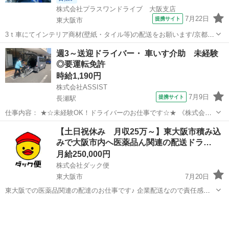
株式会社プラスワンドライブ 大阪支店
7月22日
提携サイト
東大阪市
3ｔ車にてインテリア商材(壁紙・タイル等)の配送をお願います/京都方
面：3ｔ平車、1日10～20件、店舗や卸業者などへの配送です。/大阪方
大阪
東大阪市
ドライバー
週3～送迎ドライバー・ 車いす介助 未経験
面：3ｔ箱車、1日10～20件、店舗や卸業者などへの配送です/ 派遣社
◎要運転免許
員 ◇バイ...
時給1,190円
株式会社ASSIST
7月9日
提携サイト
長瀬駅
仕事内容： ★☆未経験OK！ドライバーのお仕事です☆★ 《株式会社
アシスト》は、社会福祉事業や生活に密着する総合サポート企業で
大阪
東大阪市
長瀬駅
ドライバー
【土日祝休み 月収25万～】東大阪市積み込
す。 今回は＜送迎ドライバー＞を募集します！ 【仕事内容】 病院外
みで大阪市内へ医薬品ん関連の配送ドラ…
来/デイサービスから利用者様...
月給250,000円
株式会社ダック便
東大阪市
7月20日
東大阪での医薬品関連の配達のお仕事です♪ 企業配送なので責任感の
ある方、未経験者でもできるお仕事です！ ・時間 8:45〜17:45 ・休日
大阪
東大阪市
ドライバー
積み込み
土日祝日（大型連休などは休み※会社のスケジュールによる） ...