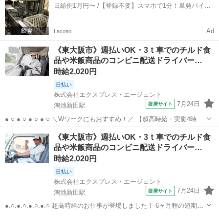
日給例1万円〜 /【登録不要】スマホで1分！単発バイト
一括検索✨
Ad
Lacotto
《東大阪市》週払いOK・3ｔ車でのチルド食
品や米飯商品のコンビニ配送ドライバー…
時給2,020円
日払い
株式会社エクスプレス・エージェント
7月24日
提携サイト
鴻池新田駅
●.○.●.○.●.○.●.○ ＼Wワークにもおすすめ！／ 【超高時給・実働4時
間・6ヶ月の短期】 サクッと稼げるお仕事が登場しました♪ 少しでも気
大阪
東大阪市
鴻池新田駅
ドライバー
《東大阪市》週払いOK・3ｔ車でのチルド食
になりましたらご応募はお早めに◎ ●.○.●.○.●.○.●.○ ————...
品や米飯商品のコンビニ配送ドライバー…
時給2,020円
日払い
株式会社エクスプレス・エージェント
7月24日
提携サイト
鴻池新田駅
●.○.●.○.●.○.●.○ 超高時給のお仕事が登場しました！ 6ヶ月程の短期就
業で サクッと稼ぎたい方におすすめ◎ ご応募は今がチャンスですよ♪
大阪
東大阪市
鴻池新田駅
ドライバー