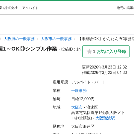
【未経験OK】かんたんPC事務◎週1～OK◎シンプル作業 (株式会社焼賣太樓) 大阪難波の一般事務の無料求人広告・アルバイト・バイト募集情報｜ジモティー
アルバイト
地元の掲示
大阪府の一般事務
大阪市の一般事務
【未経験OK】かんたんPC事務
週1～OK◎シンプル作業
（投稿ID : 1n
1
お気に入り登録
更新
2026年3月23日 12:32
作成
2026年3月23日 04:30
雇用形態
アルバイト・パート
業種
一般事務
給与
日給12,000円
地域
大阪市
 - 浪速区
高速電気軌道第1号線(大阪メト
ロ御堂筋線) - 
大阪難波駅
勤務地
大阪市浪速区