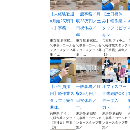
【未経験歓迎
一般事務／月
【土日祝休
×月給25万円
収25万円／土
み】軽作業ス
～】事務・
日祝休み／
タッフ（ピッ
コ...
年...
キン...
東京都 新宿駅...
東京都 新宿駅...
兵庫県 アイラ...
＼事務・コールセ
＼事務・コールセ
＼軽作業スタッフ
ンタースタッフ募
ンタースタッフ募
（正社員）募集／
集／ ...
集／ ...
【お...
【正社員採
一般事務／月
オフィスワー
用】軽作業ス
収25万円／土
ク未経験OK｜
タッフ｜完全
日祝休み／
データ入
週休...
年...
力・...
兵庫県 アイラ...
東京都 新宿駅...
東京都 新宿駅...
＼軽作業スタッフ
＼事務・コールセ
＼事務・コールセ
（正社員）募集／
ンタースタッフ募
ンタースタッフ募
【お...
集／ ...
集／ ...