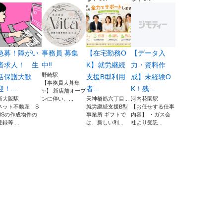
急募！障がい
事務員 募集
【在宅勤務O
【データ入
者求人！ 生
中‼️
K】就労継続
力・資料作
野崎駅
活保護大歓
支援B型利用
成】未経験O
【事務員大募集
迎！...
者...
K！残...
✨】 新店舗オープ
新大阪駅
ンに伴い、...
天神橋筋六丁目...
河内花園駅
ネット不動産 S
就労継続支援B型
【お任せする仕事
NSの作成物件の
事業所 ギフトで
内容】 ・ガス会
登録等 ...
は、新しい利...
社より受託...