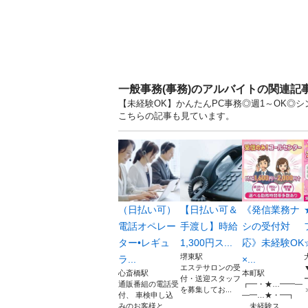
一般事務(事務)のアルバイトの関連記
【未経験OK】かんたんPC事務◎週1～OK◎シ
こちらの記事も見ています。
（日払い可）
【日払い可＆
《発信業務ナ
電話オペレー
手渡し】時給
シの受付対
ター•レギュ
1,300円ス...
応》未経験OK
堺東駅
ラ...
×...
エステサロンの受
心斎橋駅
本町駅
付・送迎スタッフ
通販番組の電話受
┏━・★…━━―
を募集してお...
付、 車検申し込
―━…★・━┓
みのお客様と...
未経験ス...