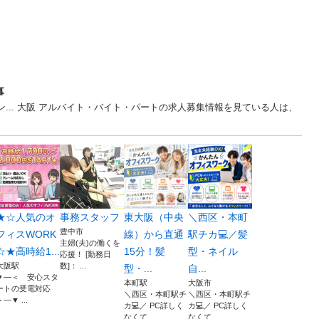
事
ン... 大阪 アルバイト・バイト・パートの求人募集情報を見ている人は、
★☆人気のオ
事務スタッフ
東大阪（中央
＼西区・本町
豊中市
フィスWORK
線）から直通
駅チカ💻／髪
主婦(夫)の働くを
☆★高時給1...
15分！髪
型・ネイル
応援！ [勤務日
大阪駅
数]： ...
型・...
自...
▼―＜ 安心スタ
本町駅
大阪市
ートの受電対応
＼西区・本町駅チ
＼西区・本町駅チ
＞―▼ ...
カ💻／ PC詳しく
カ💻／ PC詳しく
なくて...
なくて...