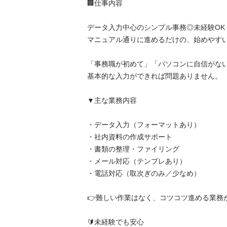
🏢仕事内容

データ入力中心のシンプル事務◎未経験OK！
マニュアル通りに進めるだけの、始めやすいオ
「事務職が初めて」「パソコンに自信がない」
基本的な入力ができれば問題ありません。

▼主な業務内容

・データ入力（フォーマットあり）

・社内資料の作成サポート

・書類の整理・ファイリング

・メール対応（テンプレあり）

・電話対応（取次ぎのみ／少なめ）

👉難しい作業はなく、コツコツ進める業務が中
🔰未経験でも安心
