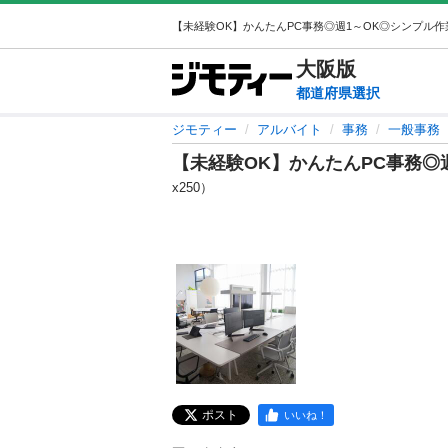
大阪
版
都道府県選択
ジモティー
アルバイト
事務
一般事務
【未経験OK】かんたんPC事務◎
x250）
ポスト
いいね！