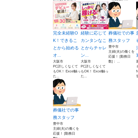
完全未経験O
経験に応じて
葬儀社での事
K！できるこ
カンタンなこ
務スタッフ
豊中市
とから始める
とからチャレ
主婦(夫)の働くを
オ...
ン...
応援！ [勤務日
大阪市
大阪市
数]： ...
PC詳しくなくて
PC詳しくなくて
もOK！ Excel触っ
もOK！ Excel触っ
た...
た...
葬儀社での事
務スタッフ
豊中市
主婦(夫)の働くを
応援！ [勤務日