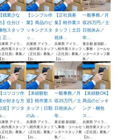
【残業少な
【シンプル作
【正社員募
一般事務／月
め】仕分け・
業】商品のピ
集】軽作業ス
収25万円／土
梱包スタッフ
ッキングスタ
タッフ｜土日
日祝休み／
｜正...
ッ...
祝休...
年...
兵庫県 アイラ...
兵庫県 アイラ...
兵庫県 アイラ...
東京都 新宿駅...
＼軽作業スタッフ
＼軽作業スタッフ
＼軽作業スタッフ
＼事務・コールセ
（正社員）募集／
（正社員）募集／
（正社員）募集／
ンタースタッフ募
【お...
【お...
【お...
集／ ...
【コツコツ作
【未経験歓
一般事務／月
【未経験OK】
業が好きな方
迎】軽作業ス
収25万円／土
商品のピッキ
歓迎】デジタ
タッフ｜日勤
日祝休み／
ング・梱包
ル...
のみ...
年...
ス...
兵庫県 アイラ...
兵庫県 アイラ...
東京都 新宿駅...
兵庫県 アイラ...
＼軽作業スタッフ
＼軽作業スタッフ
＼事務・コールセ
＼軽作業スタッフ
（正社員）募集／
（正社員）募集／
ンタースタッフ募
（正社員）募集／
【お...
【お...
集／ ...
【お...