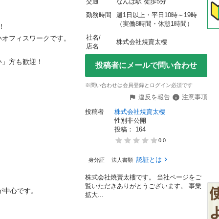
交通
なんば駅 徒歩5分
勤務時間
週1日以上・平日10時～19時
（実働8時間・休憩1時間）


社名/
フィスワークです。

株式会社焼賣太樓 
店名
方も歓迎！

投稿者にメールで問い合わせ
※問い合わせは会員登録とログイン必須です
違反を報告
注意事項
投稿者
株式会社焼賣太樓
性別非公開
投稿： 
164
0.0
認証とは
身分証
法人書類
株式会社焼賣太樓です。 当社ページをご
覧いただきありがとうございます。 事業
心です。

拡大...