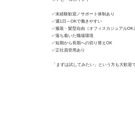
✅未経験歓迎／サポート体制あり

✅週1日～OKで働きやすい

✅服装・髪型自由（オフィスカジュアルOK）
✅落ち着いた職場環境

✅短期から長期への切り替えOK

✅正社員登用あり

「まずは試してみたい」という方も大歓迎