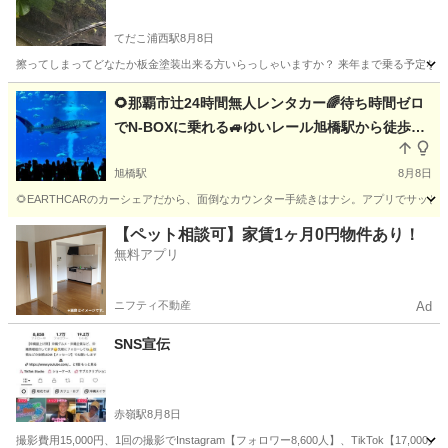
てだこ浦西駅
8月8日
擦ってしまってどなたか板金塗装出来る方いらっしゃいますか？ 来年まで乗る予定な
沖縄
宜野湾市
てだこ浦西駅
その他
板金
🌻那覇市辻24時間無人レンタカー🌈待ち時間ゼロ
でN-BOXに乗れる🚙ゆいレール旭橋駅から徒歩13
分🚝波の上ビーチ至近🌊ホンダN-BOXのカーシェ
ア、レンタカー🎵
旭橋駅
8月8日
🌻EARTHCARのカーシェアだから、面倒なカウンター手続きはナシ。アプリでサッと解錠
沖縄
那覇市
旭橋駅
その他
天井
【ペット相談可】家賃1ヶ月0円物件あり！
無料アプリ
ニフティ不動産
Ad
SNS宣伝
赤嶺駅
8月8日
撮影費用15,000円、1回の撮影でInstagram【フォロワー8,600人】、TikTok【17,0