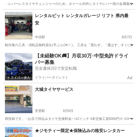
・レバーレスタイヤチェンジャーのため、ホイール内外にタイヤレバー痕の金属傷が付きませ
沖縄
中頭郡
その他
タイヤ
レンタルピット レンタルガレージ リフト 県内最
安
中頭郡
8月7日
軽作業の工具・消耗品無料貸出(手ぶらOK！)。 工具を「買わず」「運ばず」すぐに作
沖縄
中頭郡
その他
ガレージ
【未経験OK🚚】月収30万↑中型免許ドライ
バー募集
完全週休2日で安定転職
ドライバーダイレクト
Ad
大城タイヤサービス
安里駅
8月6日
再投稿です。 ~お店で持込みタイヤ交換料金~ •12インチ 4本交換工賃6000円※ •13〜15イン
沖縄
島尻郡
安里駅
その他
タイヤ
★ジモティー限定★保険込みの格安レンタカー