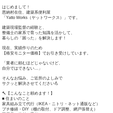
はじめまして！

恩納村在住、建築系便利屋

「Yatto Works（ヤットワークス）」です。

​建築現場監督の経験と、

整備士の家系で育った知識を活かして、

暮らしの「困った」を解決します！

現在、実績作りのため

【格安モニター価格】でお引き受けしています。

​「業者に頼むほどじゃないけど、

自分ではできない…」

そんなお悩み、ご近所のよしみで

サクッと解決させてください💪

​🔨【こんなこと頼めます！】

■ 住まいのこと

​家具組み立て代行（IKEA・ニトリ・ネット通販など）

​プチ修繕・DIY（棚の取付、ドア調整、網戸張替え）
