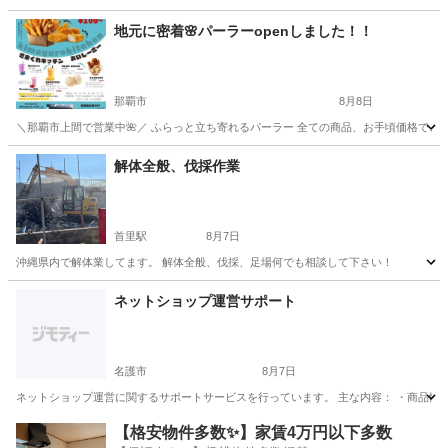
沖縄
豊見城市
赤嶺駅
その他
YouTube
地元に密着🌸パーラーopenしました！！
那覇市
8月8日
＼那覇市上間で営業中🌺／ ふらっと立ち寄れるパーラー 全ての商品、お手頃価格でご用意していま
沖縄
那覇市
その他
チュロス
解体全般、伐採作業
首里駅
8月7日
沖縄県内で解体業してます。 解体全般、伐採、足場何でも相談して下さい！
沖縄
島尻郡
首里駅
その他
ネットショップ運営サポート
名護市
8月7日
ネットショップ運営に関するサポートサービスを行っています。 主な内容： ・商品情報の
沖縄
名護市
その他
ネットショップ
【格安物件多数✨】家賃4万円以下多数