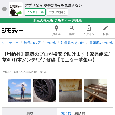
アプリならお得な情報を見逃さない！
インストール
アプリで開く
地元の掲示板 ジモティー 沖縄版
沖縄県
検索
ログイン
投稿
ジモティー
地元のお店
その他
沖縄県のその他
国頭郡のその他
【恩納村】建築のプロが格安で助けます！家具組立/
草刈り/車メンテ/プチ修繕【モニター募集中】
投稿ID: 1lofbk
2026年5月19日 08:30
地域
国頭郡
- 恩納村