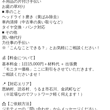
​不用品の片付け手伝い

​お庭の草刈り

​■ 車のこと

​ヘッドライト磨き（黄ばみ除去）

​車内清掃（中古車の臭い取りなど）

​タイヤ交換・パンク対応

​■ その他

​買い物代行

​力仕事の手伝い

​※「こんなことできる？」とお気軽にご相談ください！

​💰【料金について】

基本料金：1日15,000円＋材料代 ＋ 出張費

「モニター価格」ここに割引をさせていただきます。

ご相談くださいませ！

​📍【対応エリア】

恩納村、読谷村、うるま市石川、金武町など

（※近場なのでフットワーク軽く伺えます！）

​📩【ご依頼方法】

ジモティーの「問い合わせ」からメッセージください。
