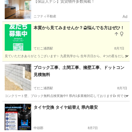
【保証人ナシ】賃貸物件多数掲載！
ニフティ不動産
Ad
本質から見てみませんか？🔮悩んでる方はぜひ！
てだこ浦西駅
8月7日
見ていただきありがとうございます✨ 九星気学から 生年月日から、4つの星をだします。
沖縄
うるま市
てだこ浦西駅
その他
九星気学
ブロック工事、土間工事、擁壁工事、ドットコン
見積無料
てだこ浦西駅
8月7日
コンクリート壁、ブロック無料点検実施中‼️ 県内1多業種対応しております👍 何でもご
沖縄
沖縄市
てだこ浦西駅
その他
無料
タイヤ交換 タイヤ組替え 県内最安
中頭郡
8月7日