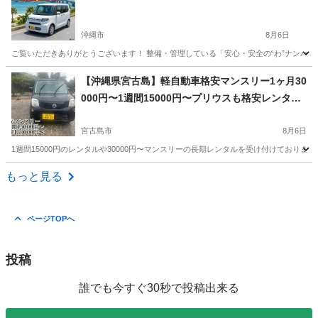
沖縄市
8月6日
ご覧いただきありがとうございます！ 整備・管理している「安心・安全の“わ”ナンバー
沖縄
沖縄市
その他
貸出
【沖縄県宮古島】軽自動車格安マンスリー1ヶ月30
000円〜1週間15000円〜プリウスも格安レンタル
あり
宮古島市
8月6日
1週間15000円のレンタルや30000円〜マンスリーの長期レンタルを受け付けておりま
沖縄
宮古島市
その他
マンスリー
もっと見る
ページTOPへ
投稿
誰でも今すぐ30秒で投稿出来る