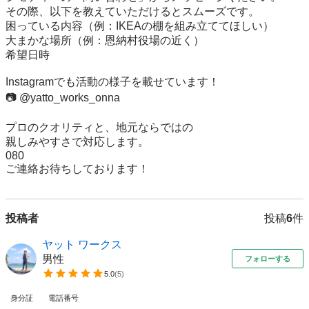
その際、以下を教えていただけるとスムーズです。

​困っている内容（例：IKEAの棚を組み立ててほしい）

​大まかな場所（例：恩納村役場の近く）

​希望日時

​Instagramでも活動の様子を載せています！

📷 @yatto_works_onna

​プロのクオリティと、地元ならではの

親しみやすさで対応します。

080

ご連絡お待ちしております！
投稿者
投稿
6
件
ヤット ワークス
男性
フォローする
5.0
(
5
)
身分証
電話番号