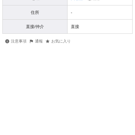
住所
-
直接/仲介
直接
注意事項
通報
お気に入り