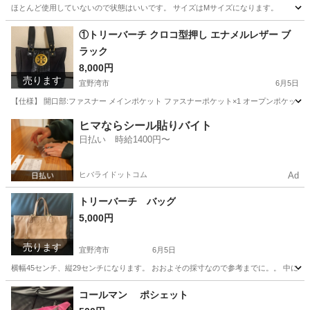
ほとんど使用していないので状態はいいです。 サイズはMサイズになります。
沖縄
宜野湾市
服/ファッション
状態
①トリーバーチ クロコ型押し エナメルレザー ブ
ラック
8,000円
売ります
宜野湾市
6月5日
【仕様】 開口部:ファスナー メインポケット ファスナーポケット×1 オープンポケット×2 
沖縄
宜野湾市
バッグ
トリーバーチ
ヒマならシール貼りバイト
日払い 時給1400円〜
ヒバライドットコム
Ad
トリーバーチ バッグ
5,000円
売ります
宜野湾市
6月5日
横幅45センチ、縦29センチになります。 おおよその採寸なので参考までに。。 中にシ
沖縄
宜野湾市
バッグ
トリーバーチ
コールマン ポシェット