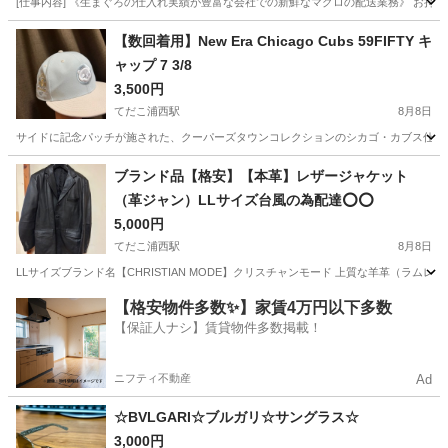
[仕事内容] 《生まぐろの仕入れ実績が豊富な会社での新鮮なマグロの配送業務》 お持
沖縄
糸満市
ドライバー
【数回着用】New Era Chicago Cubs 59FIFTY キ
ャップ 7 3/8
3,500円
てだこ浦西駅
8月8日
サイドに記念パッチが施された、クーパーズタウンコレクションのシカゴ・カブス仕様59FIFTYキャップで
沖縄
宜野湾市
てだこ浦西駅
小物
ブランド品【格安】【本革】レザージャケット
（革ジャン）LLサイズ台風の為配達⭕️⭕️
5,000円
てだこ浦西駅
8月8日
LLサイズブランド名【CHRISTIAN MODE】クリスチャンモード 上質な羊革（ラ
沖縄
うるま市
てだこ浦西駅
ジャケット
革ジャン
【格安物件多数✨】家賃4万円以下多数
【保証人ナシ】賃貸物件多数掲載！
ニフティ不動産
Ad
☆BVLGARI☆ブルガリ☆サングラス☆
3,000円