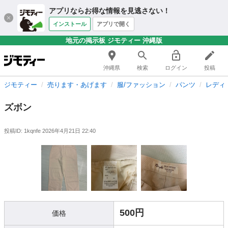
アプリならお得な情報を見逃さない！
インストール
アプリで開く
地元の掲示板 ジモティー 沖縄版
沖縄県
検索
ログイン
投稿
ジモティー
売ります・あげます
服/ファッション
パンツ
レディ
ズボン
投稿ID: 1kqnfe
2026年4月21日 22:40
500円
価格