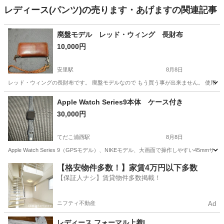
レディース(パンツ)の売ります・あげますの関連記事
廃盤モデル レッド・ウィング 長財布
10,000円
安里駅
8月8日
レッド・ウィングの長財布です。 廃盤モデルなので もう買う事が出来ません。 使用感
沖縄
那覇市
安里駅
小物
Apple Watch Series9本体 ケース付き
30,000円
てだこ浦西駅
8月8日
Apple Watch Series 9（GPSモデル）、NIKEモデル、大画面で操作しやすい
沖縄
中頭郡
てだこ浦西駅
アクセサリー
Apple Watch
【格安物件多数！】家賃4万円以下多数
【保証人ナシ】賃貸物件多数掲載！
ニフティ不動産
Ad
レディース フォーマル上着L