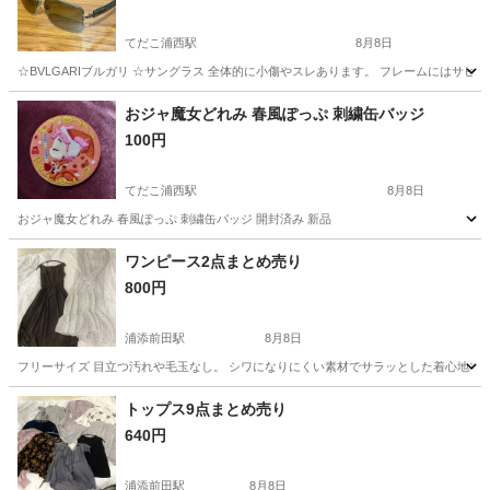
てだこ浦西駅
8月8日
☆BVLGARIブルガリ ☆サングラス 全体的に小傷やスレあります。 フレームにはサビの
沖縄
宜野湾市
てだこ浦西駅
アクセサリー
おジャ魔女どれみ 春風ぽっぷ 刺繍缶バッジ
100円
てだこ浦西駅
8月8日
おジャ魔女どれみ 春風ぽっぷ 刺繍缶バッジ 開封済み 新品
沖縄
中頭郡
てだこ浦西駅
アクセサリー
ワンピース2点まとめ売り
800円
浦添前田駅
8月8日
フリーサイズ 目立つ汚れや毛玉なし。 シワになりにくい素材でサラッとした着心地です
沖縄
宜野湾市
浦添前田駅
ワンピース
付近
トップス9点まとめ売り
640円
浦添前田駅
8月8日