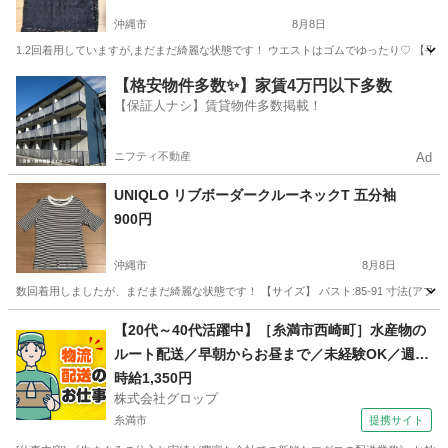
沖縄市
8月8日
1.2回着用していますが,まだまだ綺麗な状態です！ ウエストはゴムでゆったり♡ 【平置き】
沖縄
沖縄市
スカート
【格安物件多数✨】家賃4万円以下多数
【保証人ナシ】賃貸物件多数掲載！
ニフティ不動産
Ad
UNIQLO リブボーダークルーネックT 五分袖
900円
沖縄市
8月8日
数回着用しましたが、まだまだ綺麗な状態です！ 【サイズ】 バスト:85-91 寸法(アプリに記載
沖縄
沖縄市
Tシャツ
【20代～40代活躍中】［糸満市西崎町］水産物の
ルート配送／早朝からお昼まで／未経験OK／週休
2日／時給1,350円＋ガソリン代／正社員登用前提
時給1,350円
株式会社グロップ
糸満市
提携サイト