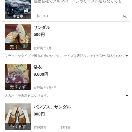
信販会社でクルマのローンやリースが通らなくてもク
ルマをご利用いただけるサービスがあります！
（株）ICT
Ad
サンダル
500円
売ります
宜野湾市
7月5日
フラットなタイプで履き心地いいです。 サイズは表記ないですが23〜23.5ぐらいです。
沖縄
宜野湾市
靴
浴衣
6,000円
売ります
宜野湾市
7月5日
大人用 中古浴衣になります。
沖縄
宜野湾市
着物
浴衣
パンプス、サンダル
800円
売ります
宜野湾市
6月5日