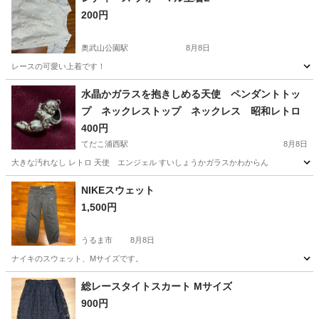
200円
奥武山公園駅
8月8日
レースの可愛い上着です！
沖縄
豊見城市
奥武山公園駅
その他
水晶かガラスを抱きしめる天使 ペンダントトッ
プ ネックレストップ ネックレス 昭和レトロ
400円
てだこ浦西駅
8月8日
大きな汚れなし レトロ 天使 エンジェル すいしょうかガラスかわからん
沖縄
中頭郡
てだこ浦西駅
アクセサリー
NIKEスウェット
1,500円
うるま市
8月8日
ナイキのスウェット、Mサイズです。
沖縄
うるま市
パンツ
総レースタイトスカート Mサイズ
900円