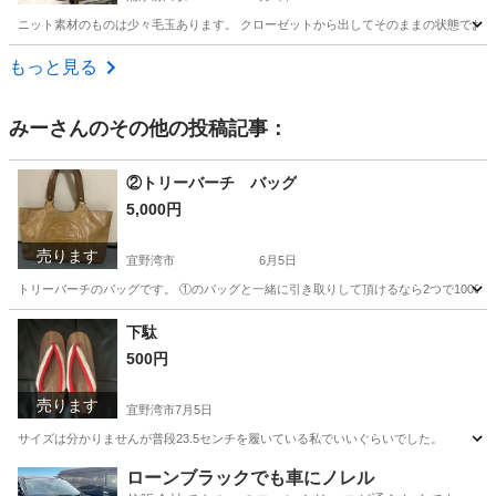
ニット素材のものは少々毛玉あります。 クローゼットから出してそのままの状態でお渡しに
沖縄
宜野湾市
浦添前田駅
服/ファッション
クローゼット
もっと見る
みー
さんのその他の投稿記事：
②トリーバーチ バッグ
5,000円
売ります
宜野湾市
6月5日
トリーバーチのバッグです。 ①のバッグと一緒に引き取りして頂けるなら2つで10000
沖縄
宜野湾市
バッグ
トリーバーチ
下駄
500円
売ります
宜野湾市
7月5日
サイズは分かりませんが普段23.5センチを履いている私でいいぐらいでした。
沖縄
宜野湾市
靴
ローンブラックでも車にノレル