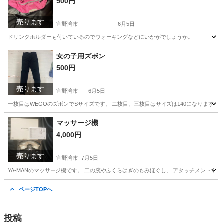
500円
売ります
宜野湾市
6月5日
ドリンクホルダーも付いているのでウォーキングなどにいかがでしょうか。
沖縄
宜野湾市
バッグ
コールマン
女の子用ズボン
500円
売ります
宜野湾市
6月5日
一枚目はWEGOのズボンでSサイズです。 二枚目、三枚目はサイズは140になります。
沖縄
宜野湾市
ボトムス
ズボン
マッサージ機
4,000円
売ります
宜野湾市
7月5日
YA-MANのマッサージ機です。 二の腕やふくらはぎのもみほぐし。 アタッチメント
沖縄
宜野湾市
美容家電
フェイシャル
ページTOPへ
投稿