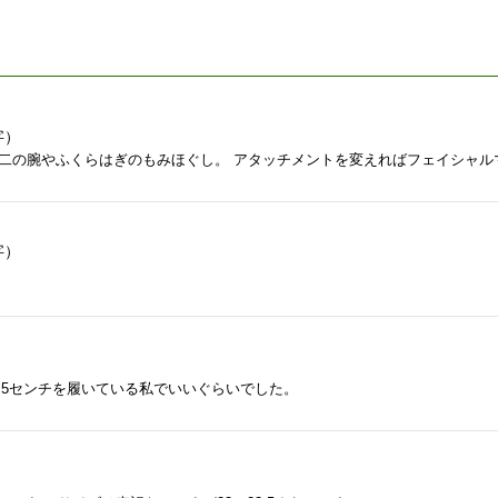
字）
。 二の腕やふくらはぎのもみほぐし。 アタッチメントを変えればフェイシャ
字）
）
.5センチを履いている私でいいぐらいでした。
）