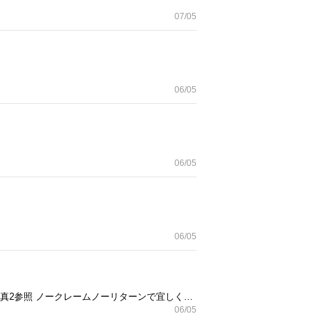
07/05
06/05
06/05
06/05
横幅45センチ、縦29センチになります。 おおよその採寸なので参考までに。。 中にシミが少しあります。写真2参照 ノークレームノーリターンで宜しくお願いいたします。 生地は合皮みたいな感じです。 手持ちの部分が少し擦れています。写真3参照
06/05