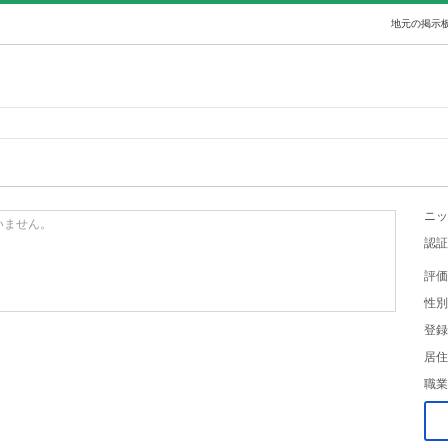
地元の掲示板
ニッ
いません。
認証
評価
性別
登録
居住
職業