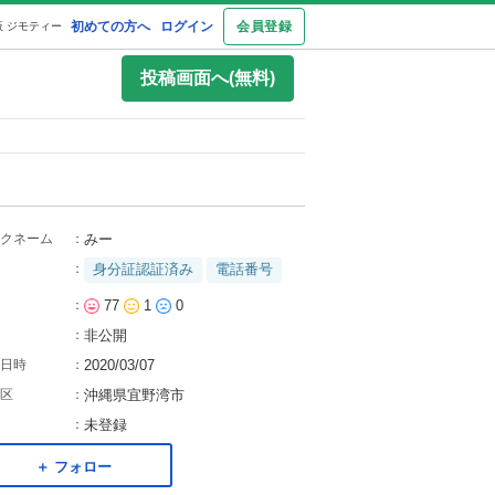
初めての方へ
ログイン
会員登録
 ジモティー
投稿画面へ(無料)
クネーム
：
みー
：
身分証認証済み
電話番号
：
77
1
0
：
非公開
日時
：
2020/03/07
区
：
沖縄県宜野湾市
：
未登録
＋ フォロー