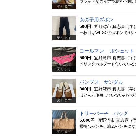
フラットなタイプで履き心地いい
売ります
女の子用ズボン
500円
宜野湾市 真志喜（字
一枚目はWEGOのズボンでSサ
売ります
コールマン ポシェット
500円
宜野湾市 真志喜（字
ドリンクホルダーも付いている
売ります
パンプス、サンダル
800円
宜野湾市 真志喜（字
ほとんど使用していないので状
売ります
トリーバーチ バッグ
5,000円
宜野湾市 真志喜（
売ります