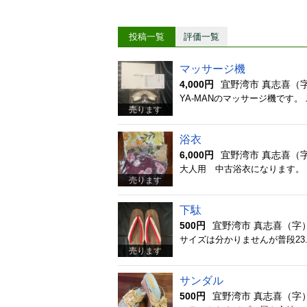
投稿一覧
評価一覧
マッサージ機
4,000円
宜野湾市 真志喜（
YA-MANのマッサージ機です
売ります
浴衣
6,000円
宜野湾市 真志喜（
大人用 中古浴衣になります。
売ります
下駄
500円
宜野湾市 真志喜（字
サイズは分かりませんが普段23
売ります
サンダル
500円
宜野湾市 真志喜（字