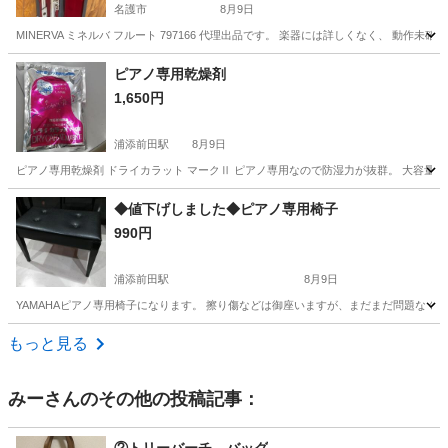
名護市
8月9日
MINERVA ミネルバ フルート 797166 代理出品です。 楽器には詳しくなく、 動作
沖縄
名護市
管楽器、笛、ハーモニカ
ミネルバ
ピアノ専用乾燥剤
1,650円
浦添前田駅
8月9日
ピアノ専用乾燥剤 ドライカラット マークⅡ ピアノ専用なので防湿力が抜群。 大容量の
沖縄
宜野湾市
浦添前田駅
鍵盤楽器、ピアノ
ジョナサン
◆値下げしました◆ピアノ専用椅子
990円
浦添前田駅
8月9日
YAMAHAピアノ専用椅子になります。 擦り傷などは御座いますが、まだまだ問題なく
沖縄
宜野湾市
浦添前田駅
鍵盤楽器、ピアノ
ジョナサン
もっと見る
みー
さんのその他の投稿記事：