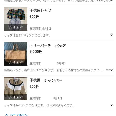
伸縮性のあるノースリーブのシャツになります。 サイズ表記がない為、S〜Mサイズ 
沖縄
宜野湾市
その他
子供用シャツ
300円
売ります
宜野湾市
8月9日
サイズは全部130センチになります。
沖縄
宜野湾市
キッズ用品
トリーバーチ バッグ
5,000円
売ります
宜野湾市
8月9日
横幅45センチ、縦29センチになります。 おおよその採寸なので参考までに。。 中にシ
沖縄
宜野湾市
バッグ
トリーバーチ
子供用 ジャンパー
300円
売ります
宜野湾市
8月9日
サイズは140センチになります。 使用頻度少なめです。
沖縄
宜野湾市
キッズ用品
ページTOPへ