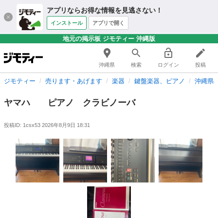
アプリならお得な情報を見逃さない！
インストール
アプリで開く
地元の掲示板 ジモティー 沖縄版
沖縄県
検索
ログイン
投稿
ジモティー
売ります・あげます
楽器
鍵盤楽器、ピアノ
沖縄県
ヤマハ ピアノ クラビノーバ
投稿ID: 1csx53
2026年8月9日 18:31