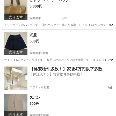
②トリーバーチ バッグ
5,000円
売ります
宜野湾市
8月9日
トリーバーチのバッグです。 ①のバッグと一緒に引き取りして頂けるなら2つで10000
沖縄
宜野湾市
バッグ
トリーバーチ
式服
500円
売ります
宜野湾市
8月9日
サイズは130センチになります。 数回しか着けてないので綺麗です。 キュロットタイ
沖縄
宜野湾市
キッズ用品
式服
【格安物件多数！】家賃4万円以下多数
【保証人ナシ】賃貸物件多数掲載！
ニフティ不動産
Ad
ズボン
500円
売ります
宜野湾市
8月9日