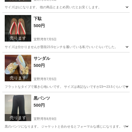
サイズはLになります。 他の商品とまとめ買いだとお安くします。
沖縄
宜野湾市
パンツ
ズボン
下駄
500円
売ります
宜野湾市
7月5日
サイズは分かりませんが普段23.5センチを履いている私でいいぐらいでした。
沖縄
宜野湾市
靴
サンダル
500円
売ります
宜野湾市
7月5日
フラットなタイプで履き心地いいです。 サイズは表記ないですが23〜23.5ぐらいです。
沖縄
宜野湾市
靴
黒パンツ
500円
売ります
宜野湾市
8月9日
黒のパンツになります。 ジャケットと合わせるとフォーマルな感じになります。 サイ