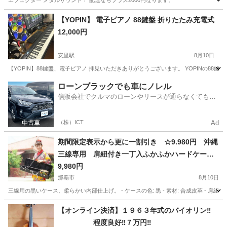
エフェクター メタルサウンド！ 配達ならプラス2000円なります。
沖縄
名護市
てだこ浦西駅
エフェクター、PA機器
【YOPIN】 電子ピアノ 88鍵盤 折りたたみ充電式
12,000円
エフェクター
安里駅
8月10日
【YOPIN】88鍵盤、電子ピアノ 拝見いただきありがとうございます。 YOPINの88
沖縄
那覇市
安里駅
鍵盤楽器、ピアノ
ローンブラックでも車にノレル
信販会社でクルマのローンやリースが通らなくてもク
ルマをご利用いただけるサービスがあります！
（株）ICT
Ad
期間限定表示から更に一割引き ☆9.980円 沖縄
三線専用 肩紐付き一丁入ふかふかハードケース
と調弦チューナーセット
9,980円
那覇市
8月10日
三線用の黒いケース、柔らかい内部仕上げ。 - ケースの色: 黒 - 素材: 合成皮革 - 肩
沖縄
那覇市
弦楽器、ギター
三線
【オンライン決済】１９６３年式のバイオリン‼️
程度良好‼️７万円‼️