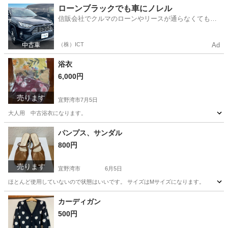
沖縄
宜野湾市
パンツ
ローンブラックでも車にノレル
信販会社でクルマのローンやリースが通らなくてもク
ルマをご利用いただけるサービスがあります！
（株）ICT
Ad
浴衣
6,000円
売ります
宜野湾市
7月5日
大人用 中古浴衣になります。
沖縄
宜野湾市
着物
浴衣
パンプス、サンダル
800円
売ります
宜野湾市
6月5日
ほとんど使用していないので状態はいいです。 サイズはMサイズになります。
沖縄
宜野湾市
服/ファッション
状態
カーディガン
500円