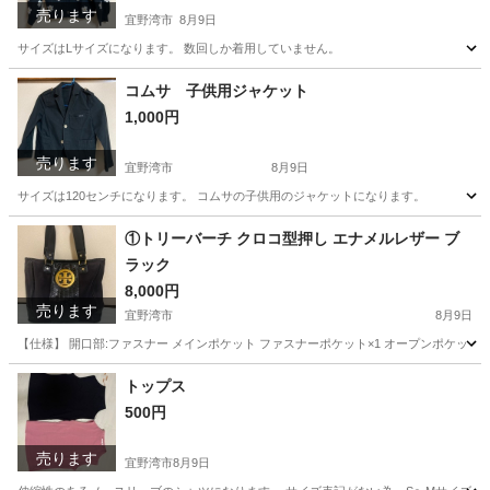
売ります
宜野湾市
8月9日
サイズはLサイズになります。 数回しか着用していません。
沖縄
宜野湾市
カーディガン
コムサ 子供用ジャケット
1,000円
売ります
宜野湾市
8月9日
サイズは120センチになります。 コムサの子供用のジャケットになります。
沖縄
宜野湾市
キッズ用品
①トリーバーチ クロコ型押し エナメルレザー ブ
ラック
8,000円
売ります
宜野湾市
8月9日
【仕様】 開口部:ファスナー メインポケット ファスナーポケット×1 オープンポケット×2 
沖縄
宜野湾市
バッグ
トリーバーチ
トップス
500円
売ります
宜野湾市
8月9日