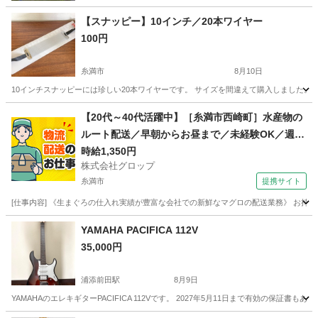
【スナッピー】10インチ／20本ワイヤー
100円
糸満市
8月10日
10インチスナッピーには珍しい20本ワイヤーです。 サイズを間違えて購入しました。 
沖縄
糸満市
打楽器、ドラム
10インチ
【20代～40代活躍中】［糸満市西崎町］水産物の
ルート配送／早朝からお昼まで／未経験OK／週休
2日／時給1,350円＋ガソリン代／正社員登用前提
時給1,350円
株式会社グロップ
糸満市
提携サイト
[仕事内容] 《生まぐろの仕入れ実績が豊富な会社での新鮮なマグロの配送業務》 お持
沖縄
糸満市
ドライバー
YAMAHA PACIFICA 112V
35,000円
浦添前田駅
8月9日
YAMAHAのエレキギターPACIFICA 112Vです。 2027年5月11日まで有効の保