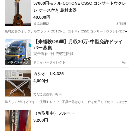
沖縄
浦添市
浦添前田駅
弦楽器、ギター
PACIFICA
57000円モデル COTONE CS5C コンサートウクレ
レ ケース付き 島村楽器
40,000円
浦添前田駅
8月9日
島村楽器のオリジナルブランド COTONE（コトネ）CS5C コンサートウクレレです
沖縄
中頭郡
浦添前田駅
弦楽器、ギター
【未経験OK🚚】月収30万↑中型免許ドライ
バー募集
完全週休2日で安定転職
ドライバーダイレクト
Ad
カシオ LK-325
4,000円
てだこ浦西駅
8月9日
購入して3年ほどです。 使用する上で、不具合等はなく、台を使用して使っていたため目立
沖縄
沖縄市
てだこ浦西駅
鍵盤楽器、ピアノ
（お取引中）フルート
3,200円