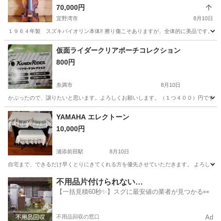
70,000円
宜野湾市
8月10日
１９６４年製 スズキバイオリン本体‼️ 擦り傷こそありますが、全体的に美品です。 年
沖縄
宜野湾市
弦楽器、ギター
仮面ライダークリアポーチコレクション
800円
糸満市
8月10日
かぶったので、譲りたいと思います。よろしくお願いします。（１つ４００）円です。
沖縄
糸満市
アクセサリー
YAMAHA エレクトーン
10,000円
浦添前田駅
8月10日
自宅まで、できるだけ早くとりにきてくれる方を優先させていただきます。 よろしく
沖縄
中頭郡
浦添前田駅
鍵盤楽器、ピアノ
不用品片付けられない…
【一括見積60秒✨】スグに最安値の業者が見つかる👀
不用品回収の窓口
Ad