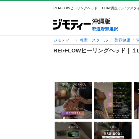
沖縄
版
都道府県選択
ジモティー
教室・スクール
美容健康
REI•FLOWヒーリングヘッド｜１