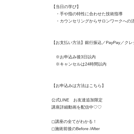
【当日の学び】

　・手や指の特性に合わせた技術指導

　・カウンセリングからサロンワークへの活かし
【お支払い方法】銀行振込／PayPay／クレジッ
　※お申込み後3日以内

　※キャンセルは24時間以内

【お申込みは方法はこちら】

公式LINE　お友達追加限定

講座詳細動画を配信中♡♡

◻︎講座の全てがわかる！

◻︎施術前後のBefore /After
