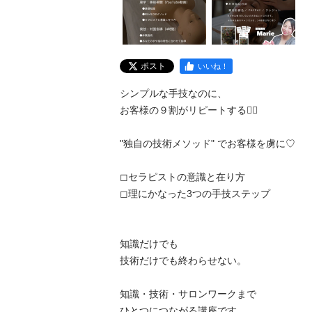
ポスト
いいね！
シンプルな手技なのに、

お客様の９割がリピートする❤️‍🔥

"独自の技術メソッド" でお客様を虜に♡

◻︎セラピストの意識と在り方

◻︎理にかなった3つの手技ステップ

知識だけでも

技術だけでも終わらせない。

知識・技術・サロンワークまで

ひとつにつながる講座です。
