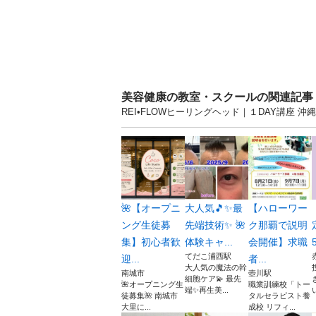
美容健康の教室・スクールの関連記事
REI•FLOWヒーリングヘッド｜１DAY講座
🌺【オープニ
大人気🎵✨最
【ハローワー
ング生徒募
先端技術✨ 🌺
ク那覇で説明
集】初心者歓
体験キャ...
会開催】求職
5
てだこ浦西駅
迎...
者...
大人気の魔法の幹
南城市
壺川駅
細胞ケア💫 最先
🌺オープニング生
職業訓練校「トー
端✨再生美...
徒募集🌺 南城市
タルセラピスト養
大里に...
成校 リフィ...