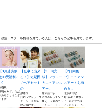
 沖縄 教室・スクール情報を見ている人は、こちらの記事も見ています。
【9月受講限
【仕事に出来
【3日間完
【2日間集
定❤️‍🔥受講料7
る！】短期間
結】フラワー
中】ニュアン
,0...
でヘアセット
＆ニュアンス
スアートを極
赤嶺駅
の...
アー...
める...
投稿をみていただ
那覇市
浦添前田駅
浦添前田駅
きありがとうござ
日本ヘアセットス
基本のレッスンに
1日目の「基本＋
います。 ...
クール『JHSS』
加え、人気のニュ
ピールオフの扱
は未経験者...
アンスアート...
い」に加え、ピ...