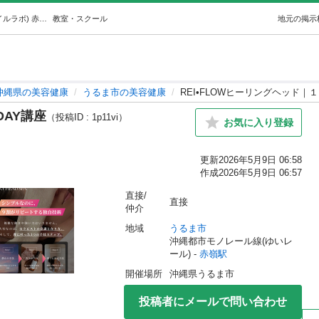
REI•FLOWヒーリングヘッド｜１DAY講座 (ライフスタイルラボ) 赤嶺の美容健康の生徒募集・教室・スクールの広告掲示板｜ジモティー
教室・スクール
地元の掲示
沖縄県の美容健康
うるま市の美容健康
REI•FLOWヒーリングヘッド｜１
DAY講座
（投稿ID : 1p11vi）
お気に入り登録
更新
2026年5月9日 06:58
作成
2026年5月9日 06:57
直接/
直接
仲介
地域
うるま市
沖縄都市モノレール線(ゆいレ
ール) - 
赤嶺駅
開催場所
沖縄県うるま市
投稿者にメールで問い合わせ