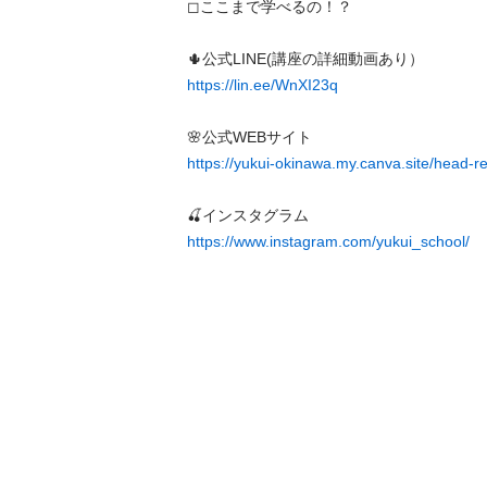
◻︎ここまで学べるの！？

https://lin.ee/WnXI23q
https://yukui-okinawa.my.canva.site/head-re
https://www.instagram.com/yukui_school/