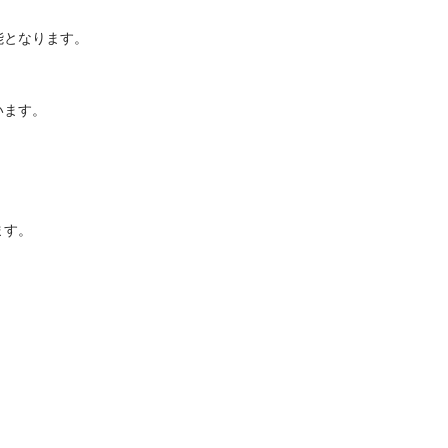
なります。

。


