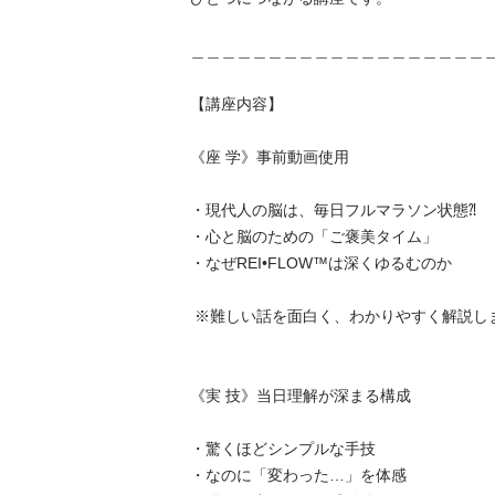
＿＿＿＿＿＿＿＿＿＿＿＿＿＿＿＿＿＿＿＿

【講座内容】

《座 学》事前動画使用

・現代人の脳は、毎日フルマラソン状態⁈

・心と脳のための「ご褒美タイム」

・なぜREI•FLOW™︎は深くゆるむのか

 ※難しい話を面白く、わかりやすく解説します。

《実 技》当日理解が深まる構成

・驚くほどシンプルな手技

・なのに「変わった…」を体感
