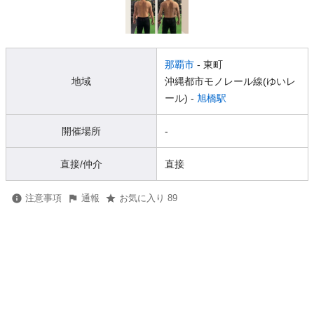
那覇市
- 東町
地域
沖縄都市モノレール線(ゆいレ
ール) -
旭橋駅
開催場所
-
直接/仲介
直接
注意事項
通報
お気に入り 89