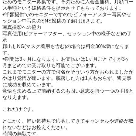
ためのモニター募集です。そのために入会金無料、月額コー
ス半額という破格条件を提示させてもらっております。

◉半額提供でのモニターですのでビフォーアフター写真やセ
ッション中写真のSNS投稿の了解は頂きます。

写真撮影への協力

写真使用(ビフォーアフター、セッション中の様子など)の了
承

顔出しNG(マスク着用も含む)の場合は料金30%増になりま
す。

◉期間は3ヶ月になります。お支払いは1ヶ月ごとですが3ヶ
月まとめての受け取りも可能でございます。

これまでモニターの方で何名かそういう方がおられましたが
やはり覚悟が違います。脱落した方は1人もおらず、皆見事
に成功を収めています。

覚悟を決める上で前納するのも固い意志を持つ一つの手段と
なりえます。

これだけです。

とにかく、軽い気持ちで応募してきてキャンセルや連絡が取
れないなどはお控えください。

時間の無駄です。
