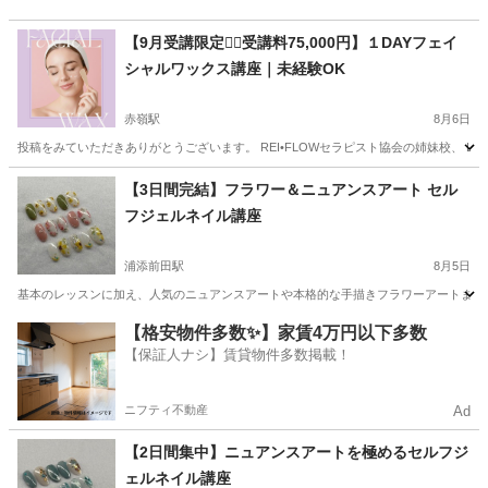
【9月受講限定❤️‍🔥受講料75,000円】１DAYフェイ
シャルワックス講座｜未経験OK
赤嶺駅
8月6日
投稿をみていただきありがとうございます。 REI•FLOWセラピスト協会の姉妹校、 Light
沖縄
那覇市
赤嶺駅
美容健康
フェイシャル
【3日間完結】フラワー＆ニュアンスアート セル
フジェルネイル講座
浦添前田駅
8月5日
基本のレッスンに加え、人気のニュアンスアートや本格的な手描きフラワーアートまでマ
沖縄
宜野湾市
浦添前田駅
ネイル
アート
【格安物件多数✨】家賃4万円以下多数
【保証人ナシ】賃貸物件多数掲載！
ニフティ不動産
Ad
【2日間集中】ニュアンスアートを極めるセルフジ
ェルネイル講座