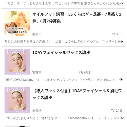
「好き」を、ずっと好きなままで。 忙しい毎日の中でも 無理なく続けられる 社会人のため
沖縄
中頭郡
浦添前田駅
ネイル
社会人
オイルフット講習 （ふくらはぎ＋足裏）7月残り1
枠、8月2枠募集
那覇市
7月30日
サロンの開業をお考えの方必見！！ 足裏、ふくらはぎのオイルフットマッサージを習得し
沖縄
那覇市
フットマッサージ
ふくらはぎ
1DAYフェイシャルワックス講座
宮古郡
7月26日
REI•FLOW Academyでは、 フェイシャルワックスを「ただ学ぶ」だけではなく、
沖縄
宮古郡
その他
フェイシャル
【導入ワックス付き】1DAYフェイシャル＆眉毛ワ
ックス講座
赤嶺駅
7月24日
ご覧いただきありがとうございます🌿 REI•FLOW Academyでは、 フェイシャル
沖縄
那覇市
赤嶺駅
スキンケア
眉毛