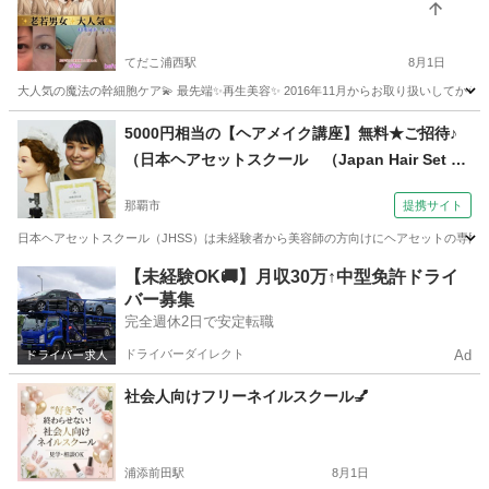
てだこ浦西駅
8月1日
大人気の魔法の幹細胞ケア💫 最先端✨再生美容✨ 2016年11月からお取り扱いしてから
沖縄
宜野湾市
てだこ浦西駅
スキンケア
40代
5000円相当の【ヘアメイク講座】無料★ご招待♪
（日本ヘアセットスクール （Japan Hair Set Sc
hool） 【JHSS沖縄校】お仕事しながら学べる♪）
那覇市
提携サイト
日本ヘアセットスクール（JHSS）は未経験者から美容師の方向けにヘアセットの専門知
沖縄
那覇市
ヘアメイク
【未経験OK🚚】月収30万↑中型免許ドライ
バー募集
完全週休2日で安定転職
ドライバーダイレクト
Ad
社会人向けフリーネイルスクール💅
浦添前田駅
8月1日