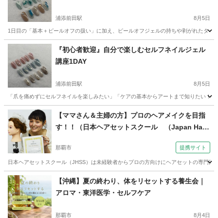
浦添前田駅
8月5日
1日目の「基本＋ピールオフの扱い」に加え、ピールオフジェルの持ちや剥がれたタイミン
沖縄
宜野湾市
浦添前田駅
美容健康
アート
『初心者歓迎』自分で楽しむセルフネイルジェル
講座1DAY
浦添前田駅
8月5日
「爪を痛めずにセルフネイルを楽しみたい」「ケアの基本からアートまで知りたい！」そ
沖縄
宜野湾市
浦添前田駅
ネイル
講座
【ママさん＆主婦の方】プロのヘアメイクを目指
す！！（日本ヘアセットスクール （Japan Hair
Set School） 【JHSS沖縄校】お仕事しながら学
那覇市
提携サイト
べる♪）
日本ヘアセットスクール（JHSS）は未経験者からプロの方向けにヘアセットの専門知
沖縄
那覇市
その他
【沖縄】夏の終わり、体をリセットする養生会｜
アロマ・東洋医学・セルフケア
那覇市
8月4日