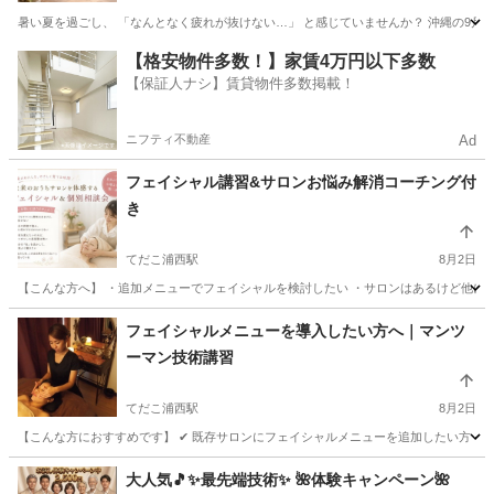
暑い夏を過ごし、 「なんとなく疲れが抜けない…」 と感じていませんか？ 沖縄の9月は
沖縄
那覇市
美容健康
東洋医学
【格安物件多数！】家賃4万円以下多数
【保証人ナシ】賃貸物件多数掲載！
ニフティ不動産
Ad
フェイシャル講習&サロンお悩み解消コーチング付
き
てだこ浦西駅
8月2日
【こんな方へ】 ・追加メニューでフェイシャルを検討したい ・サロンはあるけど他に新
沖縄
中頭郡
てだこ浦西駅
エステ
フェイシャル
フェイシャルメニューを導入したい方へ｜マンツ
ーマン技術講習
てだこ浦西駅
8月2日
【こんな方におすすめです】 ✔ 既存サロンにフェイシャルメニューを追加したい方 ✔ こ
沖縄
中頭郡
てだこ浦西駅
エステ
フェイシャル
大人気🎵✨最先端技術✨ 🌺体験キャンペーン🌺