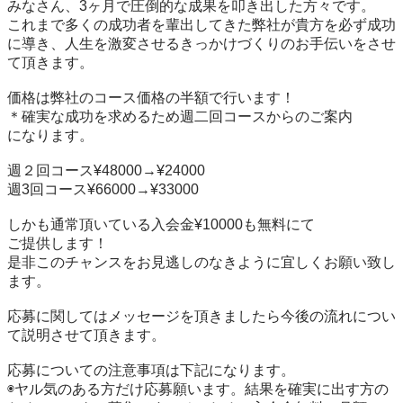
みなさん、3ヶ月で圧倒的な成果を叩き出した方々です。

これまで多くの成功者を輩出してきた弊社が貴方を必ず成功
に導き、人生を激変させるきっかけづくりのお手伝いをさせ
て頂きます。

価格は弊社のコース価格の半額で行います！

＊確実な成功を求めるため週二回コースからのご案内

になります。

週２回コース¥48000→¥24000

週3回コース¥66000→¥33000

しかも通常頂いている入会金¥10000も無料にて

ご提供します！

是非このチャンスをお見逃しのなきように宜しくお願い致し
ます。

応募に関してはメッセージを頂きましたら今後の流れについ
て説明させて頂きます。

応募についての注意事項は下記になります。

◉ヤル気のある方だけ応募願います。結果を確実に出す方の