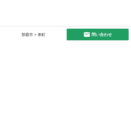
問い合わせ
那覇市 > 東町
初めての方へ
利用規約
プライバシーポリシー
プライバシー・ステートメント
健全化に資する運用方針
お問い合わせ
運営会社
サイトマップ
ご利用ガイド
フリーワードで探す
PC版で表示
都道府県選択
特定商取引法の表示
利用者情報の外部送信について