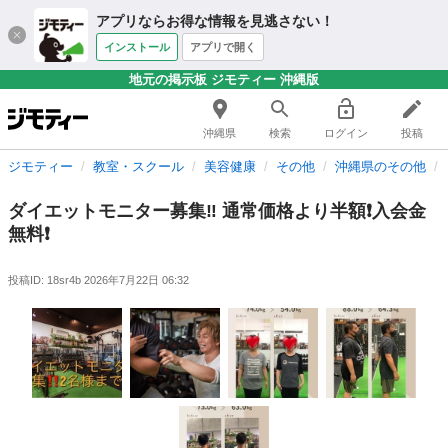
アプリならお得な情報を見逃さない！
インストール
アプリで開く
地元の掲示板 ジモティー 沖縄版
沖縄県
検索
ログイン
投稿
ジモティー
教室・スクール
美容健康
その他
沖縄県のその他
ダイエットモニター募集‼️ 通常価格より半額❗️入会金
無料❗️
投稿ID: 18sr4b
2026年7月22日 06:32