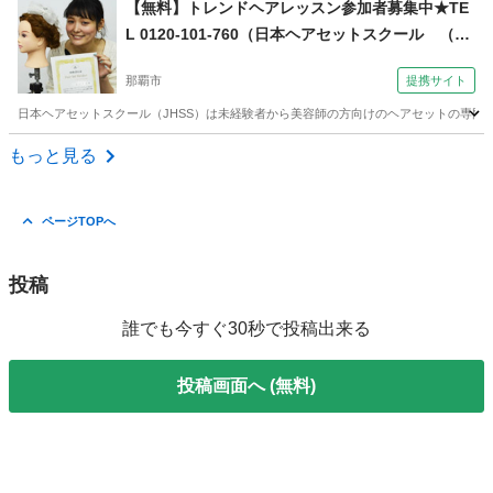
【無料】トレンドヘアレッスン参加者募集中★TE
L 0120-101-760（日本ヘアセットスクール （Ja
pan Hair Set School） 【JHSS沖縄校】お仕事し
那覇市
提携サイト
ながら学べる♪）
日本ヘアセットスクール（JHSS）は未経験者から美容師の方向けのヘアセットの専門知
沖縄
那覇市
ヘアメイク
もっと見る
ページTOPへ
投稿
誰でも今すぐ30秒で投稿出来る
投稿画面へ (無料)