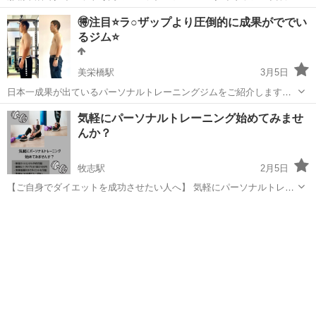
荻野です。 現在3月のダイエットモニターを募集しています。 スタ
沖縄
那覇市
おもろまち駅
その他
ファスティング
🉐注目⭐️ラ○ザップより圧倒的に成果がででい
イリッシュは、遺伝子検査、肝もみ。ファスティング（断食）とスー
るジム⭐️
パーサーキットトレーニングを...
美栄橋駅
3月5日
日本一成果が出ているパーソナルトレーニングジムをご紹介します🉐
🉐🉐 今日は、⭐️なんと5ヶ月で31.4kg痩せた赤嶺良太さんの体験談の
沖縄
那覇市
美栄橋駅
その他
SNS
気軽にパーソナルトレーニング始めてみませ
YouTubeと感想文を載せました😊 赤嶺良太さん YouTube https://y...
んか？
牧志駅
2月5日
【ご自身でダイエットを成功させたい人へ】 気軽にパーソナルトレー
ニングを受けながら、今後もご自身で体重をコントロールができるよ
沖縄
那覇市
牧志駅
その他
パーソナルトレーニング
うになる知識を身につけてください。 ●サービス内容 ・単発セッショ
ンから予約可能 ・価...