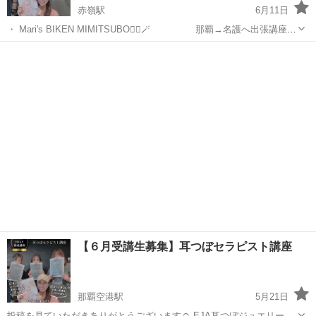
赤嶺駅
6月11日
・ Mari's BIKEN MIMITSUBO👂🏻🪄 那覇→名護へ出張講座へ
♡♡ 7/7(水)時間調整中 場所：名護市産業支援センター（予定）
沖縄
那覇市
赤嶺駅
その他
つぼ
※人数に応じて決定します。 ...
【６月受講生募集】耳つぼセラピスト講座
那覇空港駅
5月21日
投稿を見ていただきありがとうございます☺️ EJA耳つぼジュエリー協