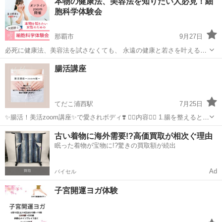
本物の健康法、美容法を知りたい人必見！細
究極の癒しをイヤーキャンドルセラピーと耳つぼケア・耳...
胞科学体験会
那覇市
9月27日
必死に健康法、美容法を試さなくても、 永遠の健康と若さを叶えるこ
とができる… その秘密がわかる細胞科学体験会です。 『栄養補給のサ
沖縄
那覇市
その他
オンライン
腸活講座
プリ時代は終わった』 と言っても過言じゃないほど、 『細胞から...
てだこ浦西駅
7月25日
✨腸活！美活zoom講座✨で愛されボディ❣️ ✍🏻内容✍🏻 1.腸を整えると期
待できる効果 2.意外と知らない腸活食事 3.腸を動かすながら運動(ヨガ
沖縄
那覇市
てだこ浦西駅
その他
講座
古い着物に海外需要!?高価買取が相次ぐ理由
ポーズ) 4.腸活を簡単習慣化 5.質問タイム 6.受けたい方！太陽のヒ...
眠った着物が宝物に!?驚きの買取額が続出
Ad
バイセル
子宮開運ヨガ体験