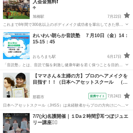
入会金無料❗️
旭橋駅
7月22日
これまで8年間で300名以上のボディメイク成功者を輩出してきた県内
屈指のパーソナルジムがダイエットモニターを募集します！ これまで
沖縄
那覇市
旭橋駅
その他
パーソナルトレーニング
わいわい朗らか音読塾 ７月10日（金）14：
正規のお客様で満員でしたので募集を停止していましたが、新しいト
15-15：45
レーナーの加入につき再募集になり...
おもろまち駅
6月17日
「音読塾」とは、音読で脳を刺激し健康年齢を若く保つことを目的と
しています。 音読塾はこんな方にお勧め♪ ●カラオケは苦⼿だが声を
沖縄
那覇市
おもろまち駅
その他
認知症予防
【ママさん＆主婦の方】プロのヘアメイクを
だしたい ●認知症予防に何かやってみたい ●滑⾆をよくしたい ●⼤き
目指す！！（日本ヘアセットスクール （…
い声が出るようになりた...
7月24日
提携サイト
那覇市
日本ヘアセットスクール（JHSS）は未経験者からプロの方向けにヘア
セットの専門知識・技術を指導するスクールです！長期～短期まで、
沖縄
那覇市
その他
7/7(火)名護開催｜１Da２時間👂耳つぼジュエ
自分にピッタリ合ったコースを選択することが出来ます！ 何のスキル
リー講座❤️‍🔥
を身に付ければいいか分からない...