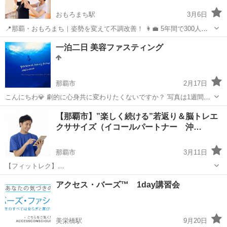
おもろまち駅
3月6日
📍那覇・おもろまち｜姿勢を変えて不調改善！ 👩‍💼 5年間で300人以
上の女性が改善✨ 💡 医療・福祉・デスクワークの女性が多数受講 📩
沖縄
那覇市
おもろまち駅
その他
姿勢
一泊二日 美容ファスティング
猫背・反り腰・肩こり解消はここから👇 https://sisei.okin...
那覇市
2月17日
こんにちわ💎 劇的に心身共に変わりたくないですか？ 写真は1週間の
外見の変化です。 誰でも変われます！ 沖縄本島での一泊二日で人生の
沖縄
那覇市
その他
ファスティング
【那覇市】”楽しく続ける”若返り＆​脳トレエ
変わるファスティングと美容メイクの実施と講義をします！ 綺麗な民
クササイズ（イコールパートナー 沖…
泊場所で美容を深めなが...
那覇市
3月11日
【フィットレク】
https://equallpartner.wixsite.com/information/platinum-book －－－－－
沖縄
那覇市
その他
脳トレ
アクセス・バーズ™ 1day講習会
－－－－－－－－－－－－－－－－－－－－－－ こんにちは。イコー
ル...
美栄橋駅
9月20日