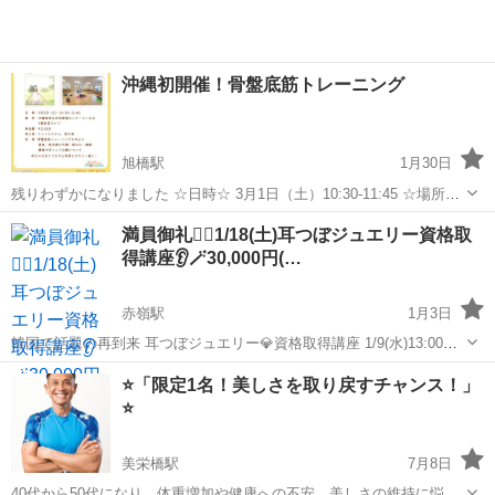
沖縄初開催！骨盤底筋トレーニング
旭橋駅
1月30日
残りわずかになりました ☆日時☆ 3月1日（土）10:30-11:45 ☆場所☆
沖縄県男女共同参画センターているる 3階和室でいご ☆参加費☆
沖縄
那覇市
旭橋駅
その他
骨盤底筋
満員御礼❤️‍🔥1/18(土)耳つぼジュエリー資格取
¥2,000👛 ☆持ち物☆ フェイスタオル、飲み物 ☆内容☆ 骨盤底筋...
得講座👂🪄30,000円(…
赤嶺駅
1月3日
韓国で話題の再到来 耳つぼジュエリー💎資格取得講座 1/9(水)13:00〜
15:00 満員御礼🈵 1/18(土)10:00〜12:00(2H) 満員御礼🈵 サロンで人気
沖縄
那覇市
赤嶺駅
その他
つぼ
⭐️「限定1名！美しさを取り戻すチャンス！」
のツボをレッスンするので 学んだ...
⭐️
美栄橋駅
7月8日
40代から50代になり、体重増加や健康への不安、美しさの維持に悩ん