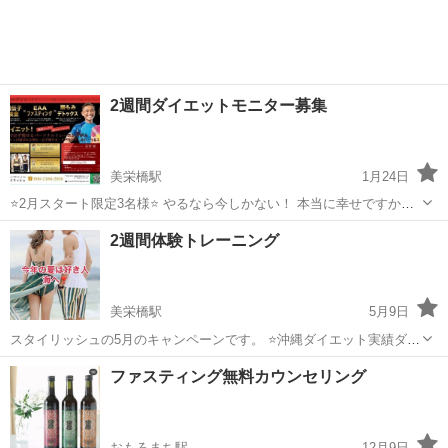
2週間ダイエットモニター募集
美栄橋駅
1月24日
⭐️2月スタート限定3名様⭐️ やるなら今しかない！ 本当に幸せですか？
美しい肉体ですか？ 健康ですか？ スタイリッシュの体験トレーニング
沖縄
那覇市
美栄橋駅
その他
オンライン
2週間体験トレーニング
は、幸せになる希望を与えます。 美しく健康的になった自分を、想像
してくだ...
美栄橋駅
5月9日
スタイリッシュの5月のキャンペーンです。 ⭐️沖縄ダイエット実績ダン
トツNo.1ジム・スタイリッシュ⭐️ 3か月で、−20kgのダイエットの成功
沖縄
那覇市
美栄橋駅
その他
ファスティング無料カウンセリング
者を、ぞくぞく出しているスタイリッシュのトレーニングを体験して
みませんか？ ...
おもろまち駅
12月9日