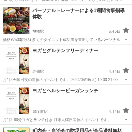
でいませんか？お気に入りの服がきつくなったり、体力の低下を感じ
沖縄
那覇市
美栄橋駅
その他
遺伝子検査
パーソナルトレーナーによる1週間食事指導
たりすることはありませんか？いつまでも美しくありたいという願い
体験
が、日に日に強くなるのではないでし...
旭橋駅
6月5日
価格¥7500(税込) 多くのダイエット成功者を輩出しているパーソナルト
レーニングジム イチ https://1chis.com で実際に行っている食事指
沖縄
那覇市
旭橋駅
その他
パーソナルトレーニング
ヨガとグルテンフリーディナー
導を1週間体験できます。 写真4枚目に実際このサービスを受けた方
の...
赤嶺駅
4月4日
月1回火曜日夜の開催のイベントです。 2024/04/16(火) 19:00-21:00 テ
ーマは「内側からのスパイスで代謝アップ❤️‍🔥」 YOGAは、呼吸・優し
沖縄
那覇市
赤嶺駅
その他
スパイス
ヨガとヘルシービーガンランチ
いストレッチと陰ヨガで体の滞りやつまりを...
県庁前駅
4月4日
月1回 60分ヨガとランチ付き 月末火曜日開催のイベントです。
2024/04/30(火) 12:00-14:00 テーマは「心と体と地球に優しい時間」🌿
沖縄
那覇市
県庁前駅
その他
グルテンフリー
町内会・自治会の防災用品が全品送料無料
フィームローラーを使いストレッチとヨガポーズ...