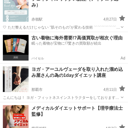
み）
出来ます！ 何から始めたらいい...
赤嶺駅
4月27日
🤍 ただ整えるだけじゃない “肌そのもの”が変わる技術 ﹋﹋﹋﹋﹋﹋﹋
﹋﹋﹋ フェイシャルワックスで ✔ 産毛・ムダ毛をオフ ✔ 古い角質を
沖縄
那覇市
赤嶺駅
その他
フェイシャル
古い着物に海外需要!?高価買取が相次ぐ理由
除去 ✔ ワントーン明るいなめらか肌へ 触れた瞬間、違いが...
眠った着物が宝物に!?驚きの買取額が続出
Ad
バイセル
ヨガ・アーユルヴェーダを取り入れた溜め込
み屋さんの為の1dayダイエット講座
那覇市
4月11日
こんにちは！ ヨガ・フィットネスインストラクターをしております
meiです☺︎✨ \\ 4/12(日)🈳が出来ました✨ // 【女性限定】 溜め込み屋さ
沖縄
那覇市
その他
アーユルヴェーダ
メディカルダイエットサポート【理学療法士
んの為の1dayダイエット講座のモニターを募集しております！...
監修】