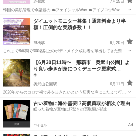
赤嶺駅
7月15日
韓国の美肌管理で今話題の ☁️フェイシャルWax ☁️アイブロウWax 沖
縄でこの資格が取得できるのは 当スクールだけ🤫❤️‍🔥 そして、なん
沖縄
那覇市
赤嶺駅
その他
フェイシャル
ダイエットモニター募集！通常料金より半
と！！ 同時に学んで✨同時に資格取得✨ できちゃいます。 ...
額！圧倒的な実績多数！！
旭橋駅
6月20日
これまで8年間で300名以上のボディメイク成功者を輩出してきた県内
屈指のパーソナルトレーニングジム【パーソナルトレーニング イ
沖縄
那覇市
旭橋駅
その他
パーソナルトレーニング
【6月30日11時〜 那覇市 奥武山公園】よ
チ】が手がける完全予約制のプライベートジム【フィットネスボック
り良い歩きが身につくデューク更家式…
ス ゼロ】にてダイエットモニターを募...
奥武山公園駅
6月11日
2020年からのコロナ禍で外を歩きたいという切実な声にこたえて行っ
た野外ウォーキング教室 2024年に新しい形で復活しました。2025年は
沖縄
那覇市
奥武山公園駅
その他
デューク更家
古い着物に海外需要!?高価買取が相次ぐ理由
さらにパワーアップして行います ランチ前のウォーキングエクササイ
眠った着物が宝物に!?驚きの買取額が続出
ズ...
Ad
バイセル