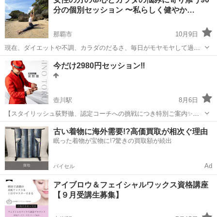
なくてもOK！！ 未経験の方も大歓迎♡♡ 🤍🤍フェイシャルW...
分の個別セッション 〜私らしく健やか…
那覇市
10月9日
現在、ダイエットや不調、カラダのだるさ、毎日がモヤモヤして過ご
している… 心とカラダの悩みを抱えていませんか？ ヨガ・アーユルヴ
沖縄
那覇市
その他
セッション
今だけ2980円セッション‼️
ェーダ・フィットネスを組み合わせて、あなたに合わせたあなただけ
の整え方を一緒に見つけるこ...
壺川駅
8月6日
【スタイリッシュ荻野徹、認定コーチへの挑戦につき特別ご案内✨】
こんにちは。スタイリッシュ沖縄の荻野徹です。 ただいま私は「ライ
沖縄
那覇市
壺川駅
その他
セッション
古い着物に海外需要!?高価買取が相次ぐ理由
フエネルギーコーチング」の認定コーチを目指して、チャレンジを続
眠った着物が宝物に!?驚きの買取額が続出
けています。 ＼そのため、L...
Ad
バイセル
アイブロウ＆フェイシャルワックス資格講座
【９月受講生募集】