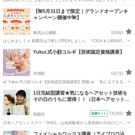
会認定講師、 mari's美健耳つぼ代表の Marie★と申します！ 沖縄を拠
沖縄
那覇市
那覇空港駅
その他
つぼ
【🌺5月31日まで限定｜グランドオープンキ
点に福岡・大阪・神奈川・東京と 全国各地で耳つぼジュエリー資...
ャンペーン開催中🌺】
奥武山公園駅
5月9日
はじめまして☺️ 那覇市山下町にOPENしました 「YOGA & LIBRARY
STUDIO 8131」 オーナーのMayaです🌿 STUDIO 8131は、 ウェルネ
沖縄
那覇市
奥武山公園駅
その他
Instagram
Yukui.式小顔コルギ【技術認定資格講座】
ス・島文化・健康教育を一体化した 地域...
赤嶺駅
5月7日
🌿 Yukui.式小顔コルギ【技術認定資格講座】開催 🌿 「私にもできるか
な…？」 そんな未経験の方でも安心して学べる 少人数制の技術講座で
沖縄
那覇市
赤嶺駅
その他
コルギ
1日完結型講習★気になるヘアセット技術を
す☺️✨ マンツーマンに近い形で、 圧の入れ方や手の使い方まで ...
その日のうちに習得！！（日本ヘアセット…
7月24日
提携サイト
那覇市
日本ヘアセットスクー『JHSS』は未経験者から美容師の方向けにヘア
セットの専門知識・技術を指導しているスクールです！ 長期～短期ま
沖縄
那覇市
その他
フェイシャルワックス講座（アイブロウ込
でコースを幅広くご用意しておりますので自分に合ったコースを受講