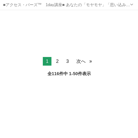
■アクセス・バーズ™ 1day講座■ あなたの「モヤモヤ」「思い込み」
が PCの不要なファイルを削除するように サクサクっとクリアになる
沖縄
那覇市
美栄橋駅
その他
デトックス
としたら…☆ アクセス・バーズ™は、例えるならそんな体験です。 深
いリ...
1
2
3
次へ
全116件中 1-50件表示