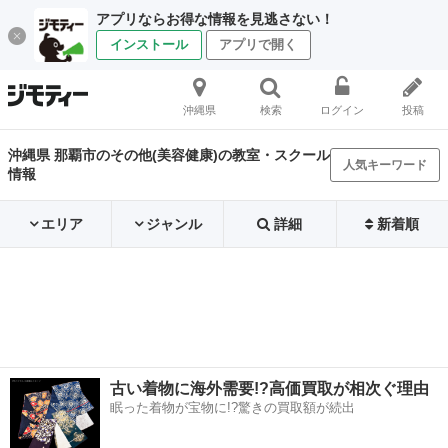
アプリならお得な情報を見逃さない！
インストール
アプリで開く
沖縄県
検索
ログイン
投稿
沖縄県 那覇市のその他(美容健康)の教室・スクール
人気キーワード
情報
エリア
ジャンル
詳細
新着順
古い着物に海外需要!?高価買取が相次ぐ理由
眠った着物が宝物に!?驚きの買取額が続出