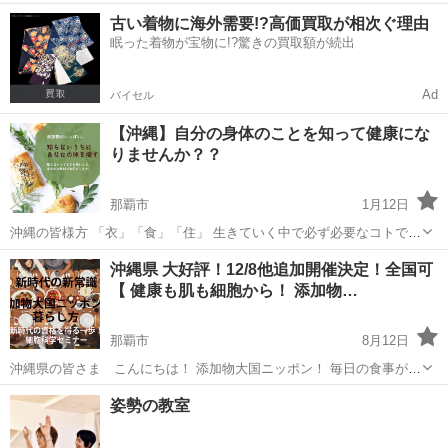
延びてきました。 100歳以上の高齢者は、日本に何人くらいいるので
沖縄
那覇市
その他
お手本
古い着物に海外需要!?高価買取が相次ぐ理由
しょう？ なんと、8万人以上です。 いやー、ビックリ‼️ でも、元気で
眠った着物が宝物に!?驚きの買取額が続出
ハツラツと...
Ad
バイセル
【沖縄】自分の身体のことを知って健康にな
りませんか？？
那覇市
1月12日
沖縄の皆様方 「衣」「食」「住」 生きていく中で必ず必要なコトです
よね〜 その中でも「食」について 食品や食材を購入するとき何を見ま
沖縄
那覇市
その他
沖縄県 大好評！12/8他追加開催決定！全国可
すか？ 価格、数量、味、賞味期限・消費期限、産地 ...
【 健康も肌も細胞から！ 添加物…
那覇市
8月12日
沖縄県の皆さま こんにちは！ 添加物大国ニッポン！ 毎日の食事が病
気の原因！ 毎日の食品添加物の多さをご存じですか？ 健康でいること
沖縄
那覇市
その他
オンライン
姿勢の教室
が難しい！？ こんな食生活の中にいる我々に 必須情報！ 『...