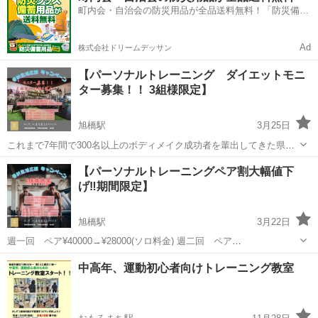
町内会・自治会の防災用品が全品送料無料！「防災備蓄
用品ドットコム」
Ad
株式会社ドリームデッサン
【パーソナルトレーニング ダイエットモニ
ター募集！！ 3組様限定】
旭橋駅
3月25日
これまで7年間で300名以上のボディメイク成功者を輩出してきた県内
屈指のパーソナルトレーニングジム【パーソナルトレーニングイチ】
沖縄
那覇市
旭橋駅
その他
パーソナルトレーニング
【パーソナルトレーニングペア割大幅値下
が4年ぶりにダイエットモニターを募集します！ 先日2組様限定で募集
げ‼️期間限定】
したところあっという間に枠が埋...
旭橋駅
3月22日
週一回 ペア¥40000→¥28000(ソロ料金) 週二回 ペア
¥64000→¥48000(ソロ料金) 週三回 ペア¥84000→¥66000(ソロ料金)
沖縄
那覇市
旭橋駅
その他
パーソナルトレーニング
中高年、運動初心者向けトレーニング教室
これまで7年間で300名以上のボディメイク成功者を輩出してきた県
内...