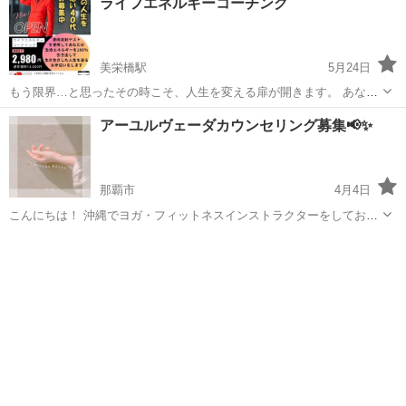
ライフエネルギーコーチング
美栄橋駅
5月24日
もう限界…と思ったその時こそ、人生を変える扉が開きます。 あなた
の“本当の力”を目覚めさせませんか？ • 朝起きるのがつらい • 頭ではわ
沖縄
那覇市
美栄橋駅
その他
チャクラ
アーユルヴェーダカウンセリング募集📢✨
かっているのに行動できない • 漠然とした不安がつきまとう • 過去の
痛みやト...
那覇市
4月4日
こんにちは！ 沖縄でヨガ・フィットネスインストラクターをしており
ますmeiと申します！ 本日は、アーユルヴェーダカウンセリングの募
沖縄
那覇市
その他
アーユルヴェーダ
集のお知らせです🌱✨ ／ 「本当はこう生きたいのに…」その気持ち、
置き...