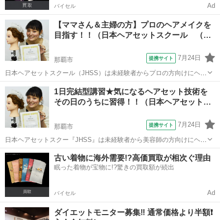
Ad
バイセル
【ママさん＆主婦の方】プロのヘアメイクを
目指す！！（日本ヘアセットスクール （…
7月24日
提携サイト
那覇市
日本ヘアセットスクール（JHSS）は未経験者からプロの方向けにヘア
セットの専門知識・技術を指導するスクールです！長期～短期まで、
沖縄
那覇市
その他
1日完結型講習★気になるヘアセット技術を
自分にピッタリ合ったコースを選択することが出来ます！ 何のスキル
その日のうちに習得！！（日本ヘアセット…
を身に付ければいいか分からない...
7月24日
提携サイト
那覇市
日本ヘアセットスクー『JHSS』は未経験者から美容師の方向けにヘア
セットの専門知識・技術を指導しているスクールです！ 長期～短期ま
沖縄
那覇市
その他
古い着物に海外需要!?高価買取が相次ぐ理由
でコースを幅広くご用意しておりますので自分に合ったコースを受講
眠った着物が宝物に!?驚きの買取額が続出
出来ます！ 何から始めたらいい...
Ad
バイセル
ダイエットモニター募集‼️ 通常価格より半額❗️