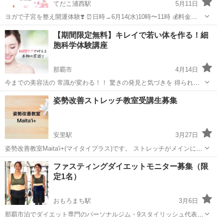
てだこ浦西駅
5月11日
ヨガで子宮を整え開運体験❣️ ⏰日時→6月14(水)10時〜11時 💰料金
→500縁 🗾場所→新都心天久シェアハウス(ご予約時詳細ご案内) ❗️限定3
沖縄
那覇市
てだこ浦西駅
その他
子宮
【期間限定無料】キレイで若い体を作る！細
名様 📣こんな方にオススメ📣 妊活中 産後のボディ調整 恋人お探し...
胞科学体験講座
那覇市
4月14日
今までの美容法の 常識が変わる！！ 驚きの発見と気づきを 得られる
講座です。 細胞へのアプローチなら "根本から"若返り！ 🌸家族やみん
沖縄
那覇市
その他
講座
姿勢改善ストレッチ教室受講生募集
なに若く見られたい 🌸キレイになって自信をつけたい 🌸体も心...
安里駅
3月27日
姿勢改善教室Maita'i+(マイタイプラス)です。 ストレッチがメインにな
りますので、動き易い服装でお越しください。 姿勢改善アドバイザー
沖縄
那覇市
安里駅
その他
姿勢
ファスティングダイエットモニター募集（限
の資格を持ちタヒチアンダンス教室主宰のヴァイヒ ティヒトミが日頃
定1名）
の生活に...
おもろまち駅
3月6日
那覇市泊でダイエット専門のパーソナルジム・9スタイリッシュ代表の