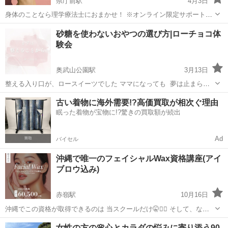
県庁前駅
4月3日
身体のことなら理学療法士におまかせ！ ※オンライン限定サポートで
す。 理学療法士ってリハビリテーションをやるだけなんじゃないの？
沖縄
那覇市
県庁前駅
その他
理学療法士
砂糖を使わないおやつの選び方|ローチョコ体
と思っている方々。 そうではないのです。 理学療法士はスポーツでの
験会
パフォ...
奥武山公園駅
3月13日
整える入り口が、ロースイーツでした ママになっても 夢は止まらな
い。 でもその前に まずは整えることから。 忙しい毎日の中で、つい
沖縄
那覇市
奥武山公園駅
その他
チョコ
古い着物に海外需要!?高価買取が相次ぐ理由
後回しになってしまう自分の体と心。 そんな時に出会ったのが、 ロー
眠った着物が宝物に!?驚きの買取額が続出
スイーツでした。 白砂...
Ad
バイセル
沖縄で唯一のフェイシャルWax資格講座(アイ
ブロウ込み)
赤嶺駅
10月16日
沖縄でこの資格が取得できるのは 当スクールだけ🤫❤️‍🔥 そして、なん
と！！ 同時に学んで✨同時に資格取得✨ できちゃいます。 美容資格が
沖縄
那覇市
赤嶺駅
その他
フェイシャル
女性の方の🌸心とカラダの悩みに寄り添う90