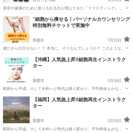
美容や健康のために取り入れる方が増えてきた『ファスティング』 一
定期間、水と酵素ドリンクだけで過ごすことで消化器官を休ませて、
沖縄
那覇市
おもろまち駅
その他
ファスティング
”細胞から痩せる！パーソナルカウンセリング
さらにデトックス効果も高めるダイエット方法です 身体全体の働きを
特別無料チケットで実施中
サポートするものなので、ダイエッ...
那覇市
7月21日
歳だから仕方がない！？ 本当に、そうなんでしょうか？ このような事
を思ったりしませんか？ ✔ 糖質制限もストレスに ✔ 話題のサプリを
沖縄
那覇市
その他
パーソナル
【沖縄】人気急上昇‼️細胞再生インストラク
購入しても同じ結果にならない ✔ カロリー消費！ジムに通うも続かな
ター
い ✔ ...
那覇市
1月16日
昭和から平成。そして令和へと時代は移り変わり、平均寿命もかなり
延びてきました。 100歳以上の高齢者は、日本に何人くらいいるので
沖縄
那覇市
その他
お手本
【福岡】人気急上昇‼️細胞再生インストラク
しょう？ なんと、8万人以上です。 いやー、ビックリ‼️ でも、元気で
ター
ハツラツと...
那覇市
1月15日
昭和から平成。そして令和へと時代は移り変わり、平均寿命もかなり