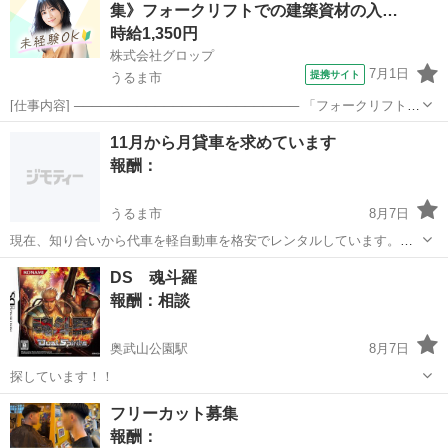
集》フォークリフトでの建築資材の入…
時給1,350円
株式会社グロップ
7月1日
提携サイト
うるま市
[仕事内容] ───────────────────────── 「フォークリフトの
資格はあるけど実務経験がない…」 「ブランクがあって自信がな
沖縄
うるま市
仕分け
11月から月貸車を求めています
い…」 問題ございません！ フォークリフトの資格をお持ちであれば
報酬：
未経験者やブラ...
うるま市
8月7日
現在、知り合いから代車を軽自動車を格安でレンタルしています。格
安でレンタルしてもらえませんか？数ヶ月検討しています。
沖縄
うるま市
貸して
DS 魂斗羅
報酬：相談
奥武山公園駅
8月7日
探しています！！
沖縄
那覇市
奥武山公園駅
買いたい/ください
フリーカット募集
報酬：