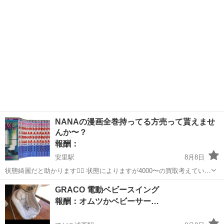
現在1年生、3年生まで使うや...
NANAの漫画全巻持ってる方売って貰えませ
んか〜？
報酬：
安里駅
8月8日
状態綺麗だと助かります🙇‍♀️ 状態によりますが4000〜の買取考えていま
す‼️
沖縄
那覇市
安里駅
買いたい/ください
GRACO 電動ベビースイング
報酬：オムツかベビーサー…