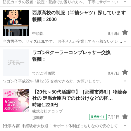
防犯カメラの設置・設定・配線でお困りの方へ。 丁寧にサポートいた
します！ ご要望に合わせ、最適な防犯カメラ環境を構築提案サポート
沖縄
那覇市
教えたい
西原高校の制服（半袖シャツ）探しています
いたします。 お気軽にご相談ください。
報酬：2000
中頭郡
8月8日
当方男子で、サイズは3Lです。 お子さんが卒業してもう着ないという
方、1500〜2000円くらいで譲っていただけると助かります。
沖縄
中頭郡
買いたい/ください
ワゴンRクーラーコンプレッサー交換
報酬：
てだこ浦西駅
8月7日
ワゴンR 平成22年 MH２3S 交換できる方、お願いします。
沖縄
うるま市
てだこ浦西駅
教えて
【20代～50代活躍中】［那覇市港町］物流会
社の 定温倉庫内での仕分けなどの軽…
時給1,220円
株式会社グロップ
7月1日
提携サイト
那覇市
[仕事内容] 未経験者大歓迎！ サポート体制ばっちりなので安心してス