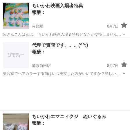
タートできます。 【物流倉庫での仕分けや検品】 ◎仕事内容 （雇入
沖縄
那覇市
仕分け
ちいかわ映画入場者特典
れ直後） 業者向けの酒類などの飲料、調味料、コンビニ製品や日用
報酬：
品、食品を取り扱う 定...
赤嶺駅
8月7日
皆さんこんばんは、 ちいかわ映画入場者特典どなたか交換しません
か？ (譲)モモンガ (求)ハチワレ、くりまんじゅう、シーサー どなたか
沖縄
糸満市
赤嶺駅
交換したい
代理で質問です。。。(^^;)
居ましたら、宜しくお願い致します、
報酬：
浦添前田駅
8月7日
美容室でヘアカラーする前はいつ洗髪した方がいいですか？詳しい方
いたら急遽メッセージお願いします。美容師さんなら助かります。よ
沖縄
宜野湾市
浦添前田駅
教えて
ろしくお願いします。
ちいかわエマニィクジ ぬいぐるみ
報酬：