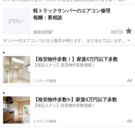
付きなので安心してご利用頂けます。 ※沖縄県北部地区のみ🙏 1台
沖縄
名護市
手伝いたい/助けたい
軽トラックサンバーのエアコン修理
8000円〜
報酬：要相談
浦添前田駅
8月7日
サンバーのエアコンつけると擬音が鳴ります。 まだ冷えてはいます
が。、 時々。。ききが悪くなります。 詳しい方。、見て頂きたいで
沖縄
宜野湾市
浦添前田駅
手伝って/助けて
す。
【格安物件多数！】家賃4万円以下多数
【保証人ナシ】賃貸物件多数掲載！
Ad
ニフティ不動産
【格安物件多数✨】家賃4万円以下多数
【保証人ナシ】賃貸物件多数掲載！
Ad
ニフティ不動産