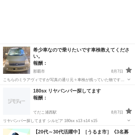
希少車なので乗りたいです車検教えてくださ
い。
報酬：
那覇市
8月7日
こちらのミラアヴィですが写真の通り元々車検が残っていた物です
が、再度登録出来ると思って抹消してしまいました、どなたか車検手
沖縄
那覇市
手伝って/助けて
場所
180sx リヤバンパー探してます
続きかお安く車検手続きできる場所を教えて頂ければ嬉しいです🙇‍♂️。
報酬：
てだこ浦西駅
8月7日
リヤバンパー探してます シルビア 180sx s13 s14 s15
沖縄
沖縄市
てだこ浦西駅
買いたい/ください
180sx
【20代～30代活躍中】［うるま市］《3名募