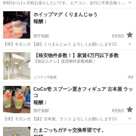
8/9日から1ヶ月程お借りしたいです、エアコン、走行に不具合無く乗
れれば車種はなんでも大丈夫です。 格安でレンタルできる方連絡くだ
沖縄
中頭郡
てだこ浦西駅
貸して
ホイップマグ くりまんじゅう
さい。
報酬：
県庁前駅
8月8日
【求】モモンガ 【譲】くりまんじゅう よろしくお願いします🙇‍♀️
沖縄
那覇市
県庁前駅
交換したい
モモンガ
【格安物件多数！】家賃4万円以下多数
【保証人ナシ】賃貸物件多数掲載！
Ad
ニフティ不動産
CoCo壱 スプーン置きフィギュア 古本屋 ラッ
コ
報酬：
県庁前駅
8月8日
【求】モモンガ 【譲】古本屋、ラッコ よろしくお願いします🙇‍♀️
沖縄
那覇市
県庁前駅
交換したい
モモンガ
たまごっちガチャ交換希望です。