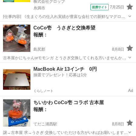
株式会社グロップ
7月25日
提携サイト
糸満市
[仕事内容] 《生まぐろの仕入れ実績が豊富な会社での新鮮なマグロの
配送業務》 お持ちの資格を活かせる配送ドライバー募集！ 当社は、マ
沖縄
糸満市
ドライバー
CoCo壱 うさぎと交換希望
グロの漁獲から加工・流通までを一貫して手掛ける会社です。 安定し
報酬：
た事業基盤のもと、新鮮で高品...
島尻郡
8月8日
古本屋かにちゃんorモモンガ とうさぎ交換してくれる方いませんか？
2:1も検討します。 お願いいたします🙇‍♂️ 検索用 ちいかわ 映画 人魚
沖縄
島尻郡
交換したい
MacBook Air 13インチ 0円
の島のひみつ
抽選でプレゼント！応募は1分
Ad
くらしノート
ちいかわ CoCo壱 コラボ 古本屋
報酬：
てだこ浦西駅
8月8日
譲→古本屋 求→うさぎ 交換していただける方がいればお願いします