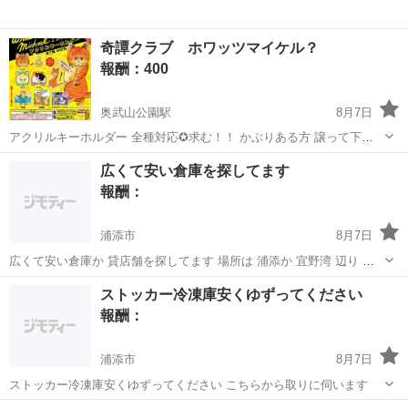
奇譚クラブ ホワッツマイケル？
報酬：400
奥武山公園駅
8月7日
アクリルキーホルダー 全種対応✪求む！！ かぶりある方 譲って下さ
い_(_^_)_
沖縄
那覇市
奥武山公園駅
買いたい/ください
広くて安い倉庫を探してます
キーホルダー
報酬：
浦添市
8月7日
広くて安い倉庫か 貸店舗を探してます 場所は 浦添か 宜野湾 辺り ど
なたか いい物件がありましたら教えてください
沖縄
浦添市
貸して
店舗
ストッカー冷凍庫安くゆずってください
報酬：
浦添市
8月7日
ストッカー冷凍庫安くゆずってください こちらから取りに伺います