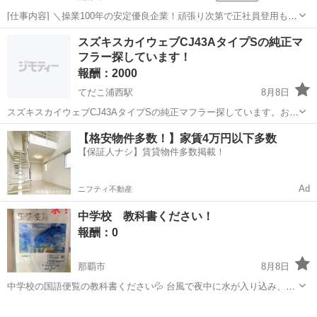
[仕事内容] ＼操業100年の安定優良企業！頑張り次第で正社員登用もあ
り／ ────────────────────────── 社員同士の仲が良く、風
沖縄
浦添市
工場
スズキスカイウェブCJ43AタイプSの純正マ
通しの良い社風が自慢で、 「人間関係でのストレスが少ない」との声
フラー探しています！
も多数...
報酬：2000
てだこ浦西駅
8月8日
スズキスカイウェブCJ43AタイプSの純正マフラー探しています。お持
ちの方いらっしゃいましたらお安くお譲り頂けたら大変嬉しいですご
沖縄
うるま市
てだこ浦西駅
買いたい/ください
【格安物件多数！】家賃4万円以下多数
連絡お待ちしております🙇社外マフラーに交換して倉庫に眠っている
【保証人ナシ】賃貸物件多数掲載！
マフラーありませんか？是非お譲り...
Ad
ニフティ不動産
中学校 教科書ください！
報酬：0
那覇市
8月8日
中学校の国語便覧の教科書ください💦 台風で夜中に水が入り込み、部
屋が浸水…朝起きたら大きな水たまり状態になってました😭 いま凍ら
沖縄
那覇市
買いたい/ください
せて乾燥を試してますがびちゃびちゃだったので結構ヤバそうです😭