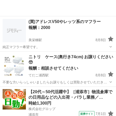
(買)アドレスV50やレッツ系のマフラー
報酬：2000
美栄橋駅
8月8日
純正マフラー希望です。
沖縄
那覇市
美栄橋駅
買いたい/ください
ニトリ ケース(奥行き74cm) お譲りください
🥺
報酬：相談させてください
てだこ浦西駅
8月8日
不要な方いらっしゃいましたらお譲りもしくは買取させていただきた
いです😭 買取の場合、金額は相談させてください🙇‍♀️ 取引場所はでき
沖縄
宜野湾市
てだこ浦西駅
買いたい/ください
【20代～50代活躍中】［浦添市］物流倉庫で
れば宜野湾市付近を希望です😖 土日でしたら基本何時でも、平日でし
の日用品などの入出荷・バラし業務／…
たら19時以降可能です！ よ...
時給1,300円
株式会社グロップ
7月1日
提携サイト
浦添市