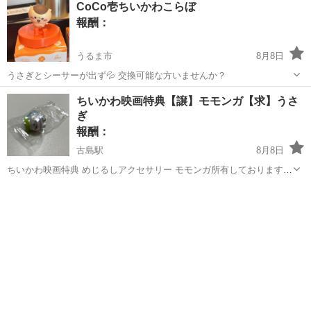
CoCo壱ちいかわこらぼ
菜の入出荷業務】 《仕事内容》 （雇入れ直後） 協同組合の青果・野
報酬：
菜等の取り扱い施設...
うるま市
8月8日
うさぎとシーサーが出ず💦 交換可能な方いませんか？
沖縄
うるま市
交換したい
ちいかわ映画特典【譲】モモンガ【求】うさ
ぎ
報酬：
古島駅
8月8日
ちいかわ映画特典 めじるしアクセサリー モモンガ所有しております
うさぎと交換出来る方 お願いいたします🙇‍♀️
沖縄
浦添市
古島駅
交換したい