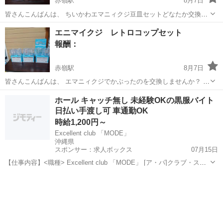
赤嶺駅
8月7日
皆さんこんばんは、 ちいかわエマニィクジ豆皿セットどなたか交換し
ませんか？ (求)ちいかわとうさぎ またはちいかわの風鈴🎐欲しいで
沖縄
糸満市
赤嶺駅
交換したい
エニマイクジ レトロコップセット
す、 (譲)ラッコとシーサー できる方居ましたら、宜しくお願い致しま
報酬：
す、
赤嶺駅
8月7日
皆さんこんばんは、 エマニィクジでかぶったのを交換しませんか？ レ
トロコップセット (求) ハチワレとラッコ またはちいかわの風鈴🎐欲し
沖縄
糸満市
赤嶺駅
交換したい
ホール キャッチ無し 未経験OKの黒服バイト
いです、 (譲) ①くりまんじゅうとシーサー×4コ ②うさぎとちいかわ
日払い手渡し可 車通勤OK
...
時給1,200円～
Excellent club 「MODE」
沖縄県
スポンサー：求人ボックス
07月15日
【仕事内容】<職種> Excellent club 「MODE」 [ア・パ]クラブ・スナ
ック系ホールスタッフ(ナイトワーク系) <雇用形態> アルバイト・パー
アルバイト・パート
ト <給与> [ア・パ]時給1,200円～ 店内ホールスタッフ(男女)...