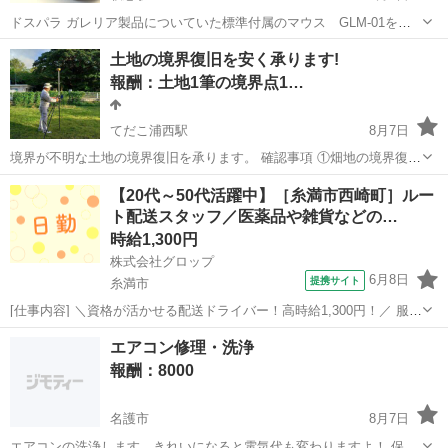
ドスパラ ガレリア製品についていた標準付属のマウス GLM-01を探
しています。 使っていた同製品が故障しました。 未使用もしくは未使
沖縄
那覇市
牧志駅
買いたい/ください
土地の境界復旧を安く承ります!
用に近い状態ので、完動品をお譲り下さい。 あまりに遠い場所だと取
報酬：土地1筆の境界点1…
りに行けません。...
てだこ浦西駅
8月7日
境界が不明な土地の境界復旧を承ります。 確認事項 ①畑地の境界復旧
でお願いします!※①宅地等は誤差を了承していただければ可能です。
沖縄
名護市
てだこ浦西駅
手伝いたい/助けたい
土地
【20代～50代活躍中】［糸満市西崎町］ルー
※②離島の場合は正月休み、ゴールデンウィークでの対応になる場合
ト配送スタッフ／医薬品や雑貨などの…
があります。 ②GPSで復旧...
時給1,300円
株式会社グロップ
6月8日
提携サイト
糸満市
[仕事内容] ＼資格が活かせる配送ドライバー！高時給1,300円！／ 服装
自由で、動きやすいお好きな私服での勤務が可能です◎ 作業中に、い
沖縄
糸満市
工場
エアコン修理・洗浄
つでも水分が補給できる働きやすい環境です。 【医薬品や雑貨の配送
報酬：8000
ドライバー】 ...
名護市
8月7日
エアコンの洗浄します。きれいになると電気代も変わりますよ！ 保証