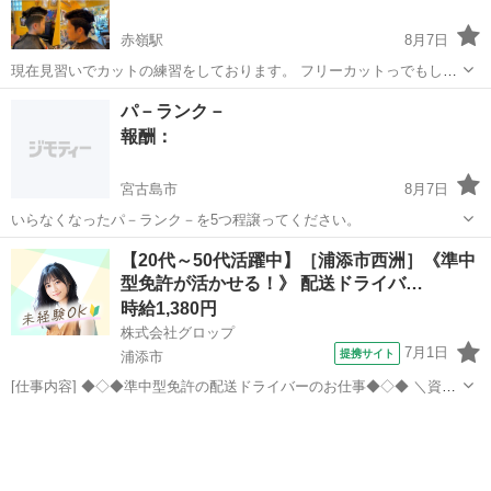
赤嶺駅
8月7日
現在見習いでカットの練習をしております。 フリーカットっでもし自
分の髪を切ってもいいよと来てくれる方がございましたらよろしくお
沖縄
豊見城市
赤嶺駅
手伝って/助けて
パ－ランク－
願い致します。 カット可能な時間は基本的に19時にスタートとなりっ
報酬：
ております。 ご協力の方よろしく...
宮古島市
8月7日
いらなくなったパ－ランク－を5つ程譲ってください。
沖縄
宮古島市
買いたい/ください
【20代～50代活躍中】［浦添市西洲］《準中
型免許が活かせる！》 配送ドライバ…
時給1,380円
株式会社グロップ
7月1日
提携サイト
浦添市
[仕事内容] ◆◇◆準中型免許の配送ドライバーのお仕事◆◇◆ ＼資格
えお活かせる／ 下記資格があれば実務経験がなくてもOK◎ ・中型免
沖縄
浦添市
ドライバー
許（8t限定） 2007年6月1日以前の普通免許取得者も可 （免許証に「中
型車は中型（...