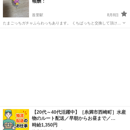
報酬：
首里駅
8月8日
たまごっちガチャふらわっちあります。 くちぱっちと交換して頂ける
方いませんか？ よろしくお願いします。
沖縄
南城市
首里駅
手伝って/助けて
【20代～40代活躍中】［糸満市西崎町］水産
物のルート配送／早朝からお昼まで／…
時給1,350円