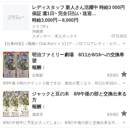
🙇‍♀️ 交換場所は那覇、浦添、宜野湾、ライカム、南風原など相談可能で
沖縄
中頭郡
てだこ浦西駅
交換したい
レディスタッフ 新人さん活躍中 時給3 000円
す。
保証 週1日~ 完全日払い 送迎…
時給3,000円～8,000円
クラブK's
沖縄県
スポンサー：求人ボックス
07月26日
【仕事内容】<職種> Club Ks(ケイズ) [ア・パ]1フロアレディ・カウン
ターレディ(ナイトワーク系)、2クラブ・スナック系ホールスタッフ(ナ
アルバイト・パート
明治ファミリー劇場 8/11か8/16への交換希
イトワーク系) <雇用形態> アルバイト・パート <給与> [ア・パ]1時給
望
3,0...
報酬：
古島駅
8月8日
8/9午後３時のチケット２枚ですが、都合が悪くなり、8/11か8/16のチ
ケットに交換可能な方がいらっしゃいましたら、お願いします。 カテ
沖縄
浦添市
古島駅
その他
ジャックと豆の木 8/9午後の部と交換出来る
ゴリを誤って投稿したため、再度の投稿です。
方
報酬：
浦添市
8月8日
8/9の午前中に予定が入ってしまい、8/9の午後の部と交換出来る方い
ませんか？ 3枚あればベストですが、2枚でも大丈夫です。 宜しくお願