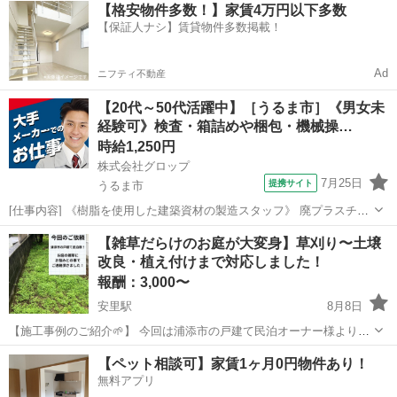
沖縄
浦添市
交換したい
【格安物件多数！】家賃4万円以下多数
い致しますm(_ _)m
【保証人ナシ】賃貸物件多数掲載！
Ad
ニフティ不動産
【20代～50代活躍中】［うるま市］《男女未
経験可》検査・箱詰めや梱包・機械操…
時給1,250円
株式会社グロップ
7月25日
提携サイト
うるま市
[仕事内容] 《樹脂を使用した建築資材の製造スタッフ》 廃プラスチッ
クを再利用し、建築資材の製造・開発を行う会社です。 環境にやさし
沖縄
うるま市
仕分け
【雑草だらけのお庭が大変身】草刈り〜土壌
いモノづくりを通して、資源循環と地域社会への貢献に取り組んでい
改良・植え付けまで対応しました！
ます。 【仕事内容】 （...
報酬：3,000〜
安里駅
8月8日
【施工事例のご紹介🌱】 今回は浦添市の戸建て民泊オーナー様より
「雑草が増えすぎて困っている」とご相談頂きました！ 現地確認する
沖縄
那覇市
安里駅
手伝いたい/助けたい
土壌改良
【ペット相談可】家賃1ヶ月0円物件あり！
と… ✔ お庭全体に雑草が広がっている状態 ✔ 裏には胸あたりまで伸
無料アプリ
びたクワの木が自生 ✔...