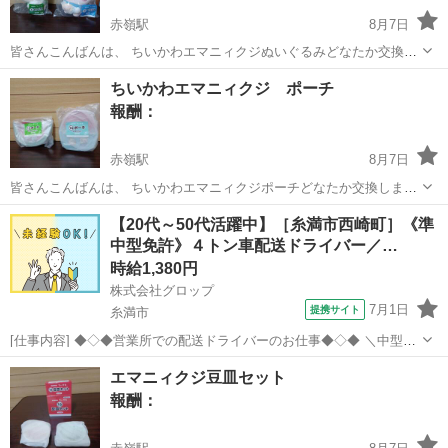
赤嶺駅
8月7日
皆さんこんばんは、 ちいかわエマニィクジぬいぐるみどなたか交換し
ませんか？ (求)ちいかわ、ハチワレ、うさぎ、ラッコ またはちいかわ
沖縄
糸満市
赤嶺駅
交換したい
ハチワレ
ちいかわエマニィクジ ポーチ
の風鈴🎐欲しいです (譲) ①くりまんじゅう ②古本屋(カニちゃん) どな
報酬：
た...
赤嶺駅
8月7日
皆さんこんばんは、 ちいかわエマニィクジポーチどなたか交換しませ
んか？ (求) ①モモンガ、古本屋 またはちいかわの風鈴🎐欲しいです、
沖縄
糸満市
赤嶺駅
交換したい
【20代～50代活躍中】［糸満市西崎町］《準
(譲) ①ちいかわとハチワレ ②うさぎとラッコ 交換出来る方居ました
中型免許》４トン車配送ドライバー／…
ら...
時給1,380円
株式会社グロップ
7月1日
提携サイト
糸満市
[仕事内容] ◆◇◆営業所での配送ドライバーのお仕事◆◇◆ ＼中型免
許保持者／ 2022年09月01日に糸満エリアに３拠点目の物流倉庫を構え
沖縄
糸満市
ドライバー
エマニィクジ豆皿セット
ました！ 様々な製品を取り扱い、卸先のメーカーも多岐にわたります
報酬：
♪ 【4トント...