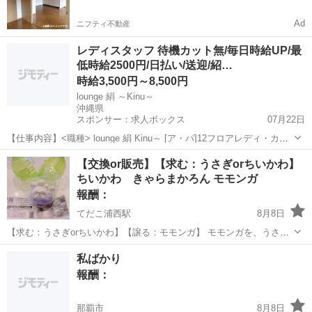
Ad
ニフティ不動産
レディスタッフ 待機カット無/毎日時給UP/最
低時給2500円/日払い/送迎/紹…
時給3,500円～8,500円
lounge 絹 ～Kinu～
沖縄県
スポンサー：求人ボックス
07月22日
【仕事内容】<職種> lounge 絹 Kinu～ [ア・パ]12フロアレディ・カウ
ンターレディ(ナイトワーク系)、3クラブ・スナック系ホールスタッフ
アルバイト・パート
【交換or販売】【求む：うさぎorちいかわ】
(ナイトワーク系) <雇用形態> アルバイト・パート <給与> [ア・パ]1時
ちいかわ きゃらまかろん モモンガ
給...
報酬：
てだこ浦西駅
8月8日
【求む：うさぎorちいかわ】【譲る：モモンガ】 モモンガを、うさぎ
又はちいかわと交換してくださる方いませんか。 販売も可能で、販売
沖縄
中頭郡
てだこ浦西駅
交換したい
私ばかり
の場合は400円です。 よろしくお願いいたします。
報酬：
那覇市
8月8日