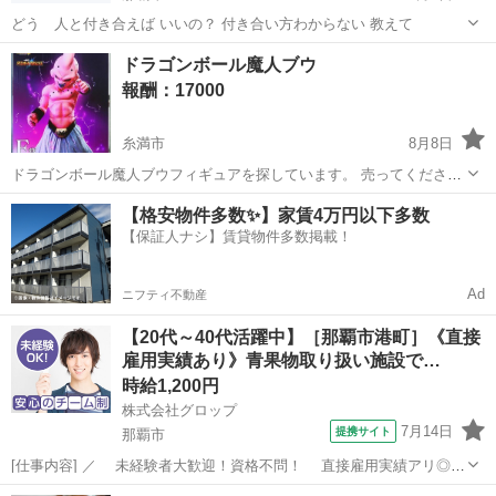
どう 人と付き合えば いいの？ 付き合い方わからない 教えて
沖縄
那覇市
その他
ドラゴンボール魔人ブウ
報酬：17000
糸満市
8月8日
ドラゴンボール魔人ブウフィギュアを探しています。 売ってくださる
方がいれば宜しくお願い致します。
沖縄
糸満市
買いたい/ください
【格安物件多数✨】家賃4万円以下多数
【保証人ナシ】賃貸物件多数掲載！
Ad
ニフティ不動産
【20代～40代活躍中】［那覇市港町］《直接
雇用実績あり》青果物取り扱い施設で…
時給1,200円
株式会社グロップ
7月14日
提携サイト
那覇市
[仕事内容] ／ 未経験者大歓迎！資格不問！ 直接雇用実績アリ◎
働きながらキャリアアップも目指せます！ ＼ 【施設内での青果や野
沖縄
那覇市
工場