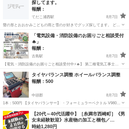
探してます。
報酬：
てだこ浦西駅
8月7日
聲の形とおおかみこどもの雨と雪のが好きでグッズ探してます。 どち
らもDVDと漫画、パンフレットは持ってますがグッズはぜんぜん持っ
沖縄
沖縄市
てだこ浦西駅
買いたい/ください
「電気設備・消防設備のお困りごと相談受付
てないのでお願いします
🔥」
報酬：
古島駅
8月7日
【電気・消防設備のお困りごと相談受付中⚡🔥】 第二種電気工事士・
消防設備士乙種4類の資格を保有しています。 「店舗を開業するけど
沖縄
那覇市
古島駅
手伝いたい/助けたい
タイヤバランス調整 ホイールバランス調整
電気設備が分からない」 「コンセントや照明を増やしたい」 「消防設
報酬：500
備について相談したい」 「...
中頭郡
8月7日
1本：500円 【タイヤバランサー】 ・フォーミュラーベクトル V9801
・対象ホイール ⇒径：8～30インチ ⇒幅：3.5～20インチ ⇒最
沖縄
中頭郡
手伝いたい/助けたい
【20代～40代活躍中】［糸満市西崎町］《男
大重量：65Kg 【注意事項】 ・車のみ、バイク不...
女未経験歓迎》水産物の加工と梱包／…
時給1,280円