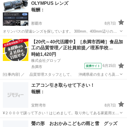
沖縄
浦添市
買いたい/ください
冷凍庫
OLYMPUS レンズ
報酬：
那覇市
8月7日
オリンパスの望遠レンズを探しています。 300mm、400mm辺りのレ
ンズをお安く譲っていただける方、連絡お待ちしております。 よろし
沖縄
那覇市
買いたい/ください
【20代～40代活躍中】［糸満市西崎］食品加
くお願いいたします🙏
工の品質管理／正社員前提／理系学校…
時給1,420円
株式会社グロップ
6月15日
提携サイト
糸満市
[仕事内容] ／ 品質管理スタッフとして、 沖縄県産の生まぐろ及び
介護食を全国に広めよう！ ＼ 品質管理の経験が活かせる！新規事業の
沖縄
糸満市
工場
エアコン引き取らせて下さい！
介護食の中核メンバーを募集！ 理数系の学校卒なら未経験でもOK！
報酬：
サポート体制が整って...
宜野湾市
8月7日
¥２０００で譲って下さい！はじめまして。取り外してある家庭用エア
コン探してます！ 動作未確認OK! 基本午後からお伺いできます！！ ご
沖縄
宜野湾市
買いたい/ください
聲の形 おおかみこどもの雨と雪 グッズ
検討よろしくおねがいします！