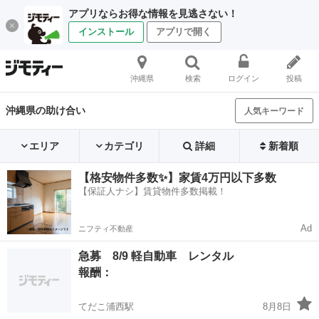
アプリならお得な情報を見逃さない！
インストール
アプリで開く
沖縄県
検索
ログイン
投稿
沖縄県の助け合い
人気キーワード
エリア
カテゴリ
詳細
新着順
【格安物件多数✨】家賃4万円以下多数
【保証人ナシ】賃貸物件多数掲載！
Ad
ニフティ不動産
急募 8/9 軽自動車 レンタル
報酬：
てだこ浦西駅
8月8日