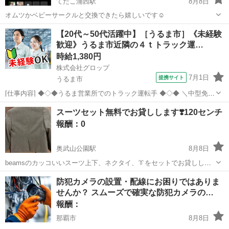
てだこ浦西駅
8月8日
オムツかベビーサークルと交換できたら嬉しいです☺️
沖縄
名護市
てだこ浦西駅
交換したい
【20代～50代活躍中】［うるま市］《未経験
歓迎》うるま市近隣の４ｔトラック運…
時給1,380円
株式会社グロップ
7月1日
提携サイト
うるま市
[仕事内容] ◆◇◆うるま営業所でのトラック運転手 ◆◇◆ ＼中型免許
保持者！うるま市勝連南風原／ 約5,700坪の敷地面積に約1,500坪の保
沖縄
うるま市
ドライバー
スーツセット無料でお貸しします❣️120センチ
管スペース、通常の倉庫保管、配送に対応した 国内貨物の 取扱いの
報酬：0
他、輸出、輸...
奥武山公園駅
8月8日
beamsのカッコいいスーツ上下、ネクタイ、👔をセットでお貸ししま
す。 正面からの写真見たい方はメッセージくださいね。 美品です
沖縄
那覇市
奥武山公園駅
貸したい
卒園
防犯カメラの設置・配線にお困りではありま
✨120センチ、ベストはありません。 無料で3週間くらいお貸ししま
せんか？ スムーズで確実な防犯カメラの…
す。 条件は、返す際にクリー...
報酬：
那覇市
8月8日