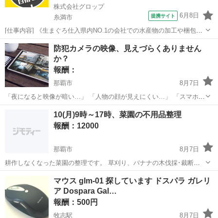
株式会社グロップ
6月8日
提携サイト
糸満市
[仕事内容] 《生まぐろ仕入県内NO.1の会社での水産物の加工や梱包》
生まぐろ仕入県内NO.1の会社として、 沖縄県産まぐろを中心に水産物
沖縄
糸満市
工場
防犯カメラの映像、見えづらくありません
を県内外に出荷しています。 業界未経験ではじめての人でも大丈夫で
か？
す！ 「新しい業界に...
報酬：
那覇市
8月7日
「夜になると映像が暗い…」 「人物の顔が見えにくい…」 「スマホで
確認できるようにしたい…」 そんな防犯カメラのお悩みはありません
沖縄
那覇市
手伝いたい/助けたい
悩み
10(月)9時～17時、菜園の不用品整理
か？ 防犯カメラの設置・配線・録画設定・スマホ連携まで対応してお
報酬：12000
ります。 ご自宅...
那覇市
8月7日
耕作しなくなった菜園の整理です。 草刈り、バナナの木伐採･裁断。
単管パイプや角材で作成された棚の解体など色々な作業があります。
沖縄
那覇市
手伝って/助けて
単管パイプ
マウス glm-01 探しています ドスパラ ガレリ
12時～13時の休憩含め、随時休憩して暑さ対策しながら作業していき
ア Dospara Gal…
ましょう、
報酬：500円
牧志駅
8月7日