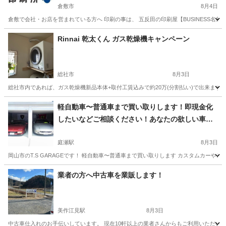
倉敷市
8月4日
倉敷で会社・お店を営まれている方へ 印刷の事は、 五反田の印刷屋【BUSINESS名
岡山
倉敷市
その他
名刺
Rinnai 乾太くん ガス乾燥機キャンペーン
総社市
8月3日
総社市内であれば、ガス乾燥機新品本体+取付工賃込みで約20万(分割払い)で出来ます。
岡山
総社市
その他
軽自動車〜普通車まで買い取りします！即現金化
したいなどご相談ください！あなたの欲しい車も
全国から探します！
庭瀬駅
8月3日
岡山市のT.S GARAGEです！ 軽自動車〜普通車まで買い取りします カスタムカーやスポ
岡山
岡山市
庭瀬駅
その他
名義変更
業者の方へ中古車を業販します！
美作江見駅
8月3日
中古車仕入れのお手伝いしています。 現在10軒以上の業者さんからもご利用いただい