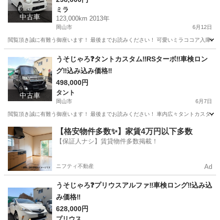
ミラ
中古車
123,000km 2013年
岡山市
6月12日
閲覧頂き誠に有難う御座います！ 最後までお読みください！ 可愛いミラココア入庫いたしました。 小回り抜
岡山
岡山市
ミラ
ミラココア
うそじゃろ❓タントカスタム‼️RSターボ‼️車検ロン
グ‼️込み込み価格‼️
498,000円
タント
中古車
岡山市
6月7日
閲覧頂き誠に有難う御座います！ 最後までお読みください！ 車内広々タントカスタム入庫
岡山
岡山市
タント
タントカスタム
【格安物件多数✨】家賃4万円以下多数
【保証人ナシ】賃貸物件多数掲載！
ニフティ不動産
Ad
うそじゃろ❓プリウスアルファ‼️車検ロング‼️込み込
み価格‼️
628,000円
プリウス