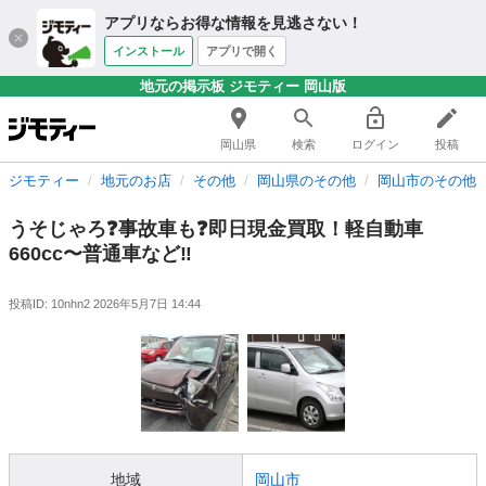
アプリならお得な情報を見逃さない！
インストール
アプリで開く
地元の掲示板 ジモティー 岡山版
岡山県
検索
ログイン
投稿
ジモティー
地元のお店
その他
岡山県のその他
岡山市のその他
うそじゃろ❓事故車も❓即日現金買取！軽自動車
660cc〜普通車など‼️
投稿ID: 10nhn2
2026年5月7日 14:44
地域
岡山市