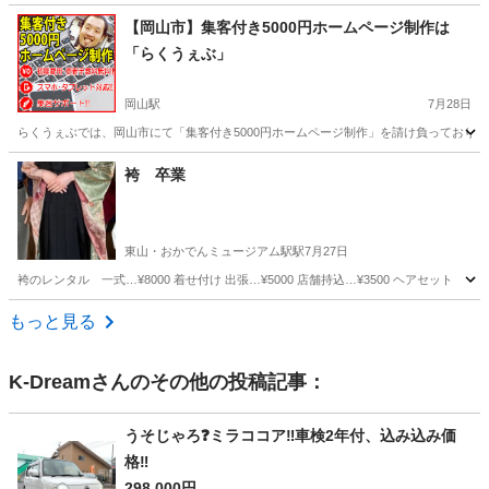
岡山
笠岡市
笠岡駅
その他
タイヤ
【岡山市】集客付き5000円ホームページ制作は
「らくうぇぶ」
岡山駅
7月28日
らくうぇぶでは、岡山市にて「集客付き5000円ホームページ制作」を請け負っておりま
岡山
岡山市
岡山駅
その他
岡山
岡山市
岡山駅
袴 卒業
その他
ホームページ制作
東山・おかでんミュージアム駅駅
7月27日
袴のレンタル 一式…¥8000 着せ付け 出張…¥5000 店舗持込…¥3500 ヘ
岡山
岡山市
東山・おかでんミュージアム駅駅
その他
もっと見る
K-Dream
さんのその他の投稿記事：
うそじゃろ❓ミラココア‼️車検2年付、込み込み価
格‼️
298,000円