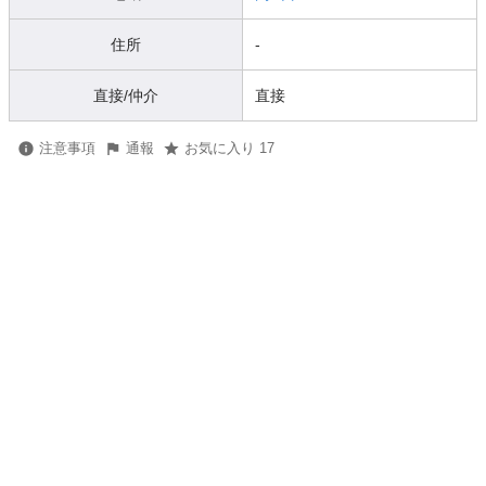
住所
-
直接/仲介
直接
注意事項
通報
お気に入り 17