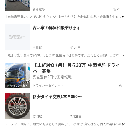
新倉敷駅
7月29日
【自動販売機のことでお困りではありませんか？】 当社は岡山県・倉敷市を中心に、自
岡山
倉敷市
新倉敷駅
その他
自動販売機
古い家の解体相談乗ります
常盤駅
7月29日
一般より安い費用で解体いたします 見積もりは無料です。よろしくお願いします
岡山
倉敷市
常盤駅
その他
【未経験OK🚚】月収30万↑中型免許ドライ
バー募集
完全週休2日で安定転職
ドライバーダイレクト
Ad
格安タイヤ交換1本￥650〜
笠岡駅
7月28日
ジモティー登録上、地元のお店として掲載していますが 店ではなく個人の趣味の延長でやって