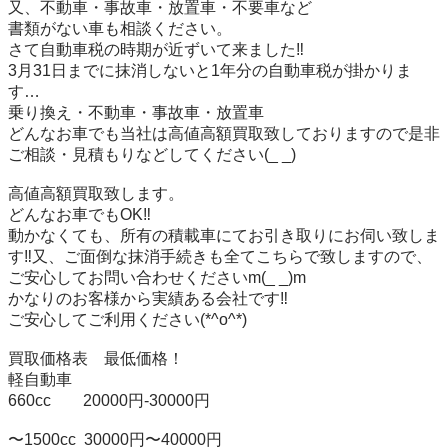
又、不動車・事故車・放置車・不要車など

書類がない車も相談ください。

さて自動車税の時期が近ずいて来ました‼️

3月31日までに抹消しないと1年分の自動車税が掛かりま
す…

乗り換え・不動車・事故車・放置車

どんなお車でも当社は高値高額買取致しておりますので是非
ご相談・見積もりなどしてください(_ _)

高値高額買取致します。

どんなお車でもOK‼️

動かなくても、所有の積載車にてお引き取りにお伺い致しま
す‼️又、ご面倒な抹消手続きも全てこちらで致しますので、
ご安心してお問い合わせくださいm(_ _)m

かなりのお客様から実績ある会社です‼️

ご安心してご利用ください(*^o^*)

買取価格表　最低価格！

軽自動車

660cc        20000円-30000円

〜1500cc  30000円〜40000円
