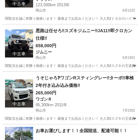
中古車
123,500km 2013年
岡山市
6月12日
閲覧頂き誠に有難う御座います！ 最後までお読みください！ 大人気❗️トヨタのハイブリ
岡山
岡山市
プリウス
プリウスアルファ
悪路は任せろ‼️スズキジムニー‼️JA11‼️即クロカン
仕様‼️
658,000円
ジムニー
中古車
岡山市
5月19日
閲覧頂き誠に有難う御座います！ 最後までお読みください！ 大人気❗️スズキの王道殿堂、悪
岡山
岡山市
ジムニー
スズキジムニー
うそじゃろ❓ワゴンRスティングレー‼️ターボ‼️車検
2年付き込み込み価格‼️
265,000円
ワゴンＲ
中古車
95,300km 2011年
岡山市
7月23日
閲覧頂き誠に有難う御座います！ 最後までお読みください！ 大人気❗️スズキの王道殿堂、ワゴンR
岡山
岡山市
ワゴンＲ
ワゴンR
お車お運びします！！全国陸送、配達可能！！