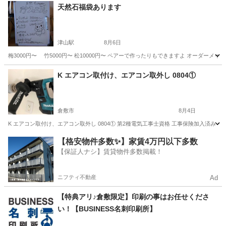
天然石福袋あります
津山駅
8月6日
梅3000円〜 竹5000円〜 松10000円〜 ペアーで作ったりもできますよ オーダーメイドでできる
岡山
津山市
津山駅
その他
K エアコン取付け、エアコン取外し 0804①
倉敷市
8月4日
K エアコン取付け、エアコン取外し 0804① 第2種電気工事士資格 工事保険加入済み 
岡山
倉敷市
その他
取り外し
【格安物件多数✨】家賃4万円以下多数
【保証人ナシ】賃貸物件多数掲載！
ニフティ不動産
Ad
【特典アリ♪倉敷限定】印刷の事はお任せくださ
い！【BUSINESS名刺印刷所】