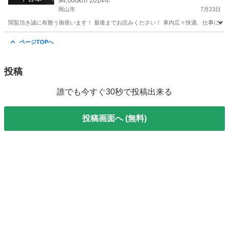
94,000km 2014年
岡山市
7月23日
閲覧頂き誠に有難う御座います！ 最後までお読みください！ 車内広々快適、仕事に最適‼️ 軽トラックの王道
岡山
岡山市
キャリイ
キャリー
ページTOPへ
投稿
誰でも今すぐ30秒で投稿出来る
投稿画面へ (無料)