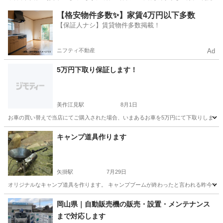
岡山
美作市
美作江見駅
その他
オークション
【格安物件多数✨】家賃4万円以下多数
【保証人ナシ】賃貸物件多数掲載！
ニフティ不動産
Ad
5万円下取り保証します！
美作江見駅
8月1日
お車の買い替えで当店にてご購入された場合、いまあるお車を5万円にて下取りします。
岡山
美作市
美作江見駅
その他
キャンプ道具作ります
矢掛駅
7月29日
オリジナルなキャンプ道具を作ります。 キャンプブームが終わったと言われる昨今で
岡山
小田郡
矢掛駅
その他
岡山県｜自動販売機の販売・設置・メンテナンス
まで対応します