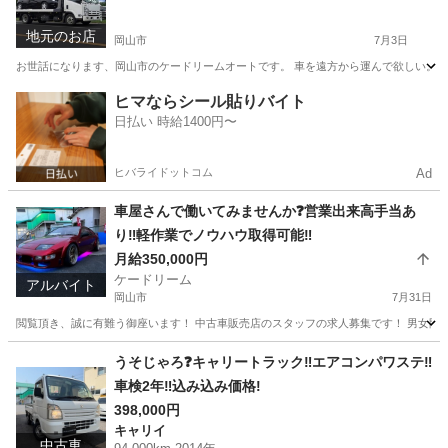
地元のお店
岡山市
7月3日
お世話になります、岡山市のケードリームオートです。 車を遠方から運んで欲しい。。 
岡山
岡山市
その他
オークション
ヒマならシール貼りバイト
日払い 時給1400円〜
ヒバライドットコム
Ad
車屋さんで働いてみませんか❓営業出来高手当あ
り‼️軽作業でノウハウ取得可能‼️
月給350,000円
ケードリーム
アルバイト
岡山市
7月31日
閲覧頂き、誠に有難う御座います！ 中古車販売店のスタッフの求人募集です！ 男女問いませ
岡山
岡山市
その他
車屋
うそじゃろ❓キャリートラック‼️エアコンパワステ‼️
車検2年‼️込み込み価格!
398,000円
キャリイ
中古車