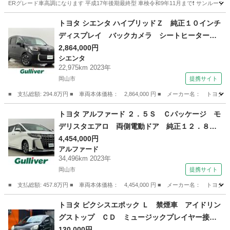
ERグレード車高調になります 平成17年後期最終型 車検令和9年11月まで❗️ サンルー
岡山
赤磐市
瀬戸駅
セルシオ
後期
トヨタ シエンタ ハイブリッドＺ 純正１０インチ
ディスプレイ バックカメラ シートヒーター
ステアリングヒーター ＥＴＣ２．０ ドライブ
2,864,000円
シエンタ
レコーダー 両側パワースライドドア トヨタセ
22,975km 2023年
ーフティーセンス プリクラッシュセーフ 追従
岡山市
提携サイト
クルコン （車検整備付）
■ 支払総額: 294.8万円 ■ 車両本体価格： 2,864,000 円 ■ メーカー名
岡山
岡山市
シエンタ
トヨタ アルファード ２．５Ｓ Ｃパッケージ モ
デリスタエアロ 両側電動ドア 純正１２．８フ
リップダウン 純正９インチディスプレイ 地デ
4,454,000円
アルファード
ジＴＶ デジタルインナーミラー 三眼ＬＥＤラ
34,496km 2023年
イト ＥＴＣ２．０ 衝突軽減ブレーキ ドラレ
岡山市
提携サイト
コ レーダークルーズ （車検整備付）
■ 支払総額: 457.8万円 ■ 車両本体価格： 4,454,000 円 ■ メーカー名
岡山
岡山市
アルファード
トヨタ ピクシスエポック Ｌ 禁煙車 アイドリン
グストップ ＣＤ ミュージックプレイヤー接続
可 キーレスエントリー ＡＷ１４インチ エア
130,000円