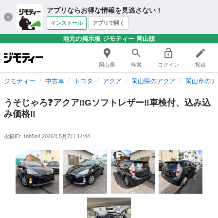
アプリならお得な情報を見逃さない！
インストール
アプリで開く
地元の掲示板 ジモティー 岡山版
岡山県
検索
ログイン
投稿
ジモティー
中古車
トヨタ
アクア
岡山県のアクア
岡山市のア
うそじゃろ❓アクア‼️Gソフトレザー‼️車検付、込み込
み価格‼️
投稿ID: 1nh5n4
2026年5月7日 14:44