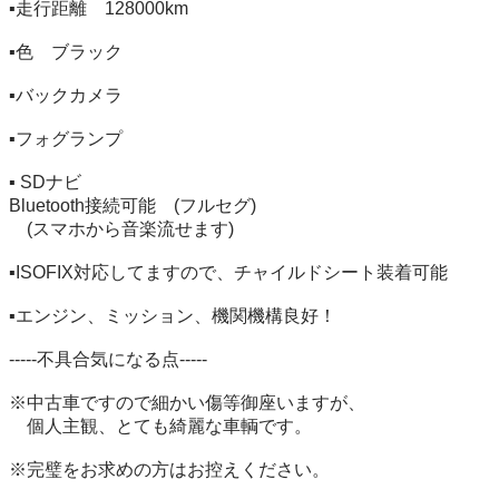
▪️走行距離　128000km

▪️色　ブラック

▪️バックカメラ

▪️フォグランプ

▪️ SDナビ

Bluetooth接続可能　(フルセグ)

　(スマホから音楽流せます)

▪️ISOFIX対応してますので、チャイルドシート装着可能

▪️エンジン、ミッション、機関機構良好！

-----不具合気になる点-----

※中古車ですので細かい傷等御座いますが、

　個人主観、とても綺麗な車輌です。

※完璧をお求めの方はお控えください。
