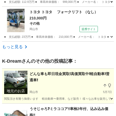
■ 支払総額: 112.9万円 ■ 車両本体価格： 999,000 円 ■ メーカー名： 
付）
岡山
岡山市
プリウス
トヨタ トヨタ フォークリフト （なし）
210,000円
その他
岡山市
提携サイト
■ 支払総額: 23万円 ■ 車両本体価格： 210,000 円 ■ メーカー名： トヨタ ■ 
岡山
岡山市
その他
もっと見る
K-Dream
さんのその他の投稿記事：
どんな車も即日現金買取❗️高価買取中❗️軽自動車❗️普
通車❗️
地元のお店
岡山市
5月7日
閲覧頂き有難う御座います 軽自動車〜乗用車、など販売！ 様々なお車を販売しております(*
岡山
岡山市
その他
買取
うそじゃろ❓ミラココア‼️車検2年付、込み込み価
格‼️