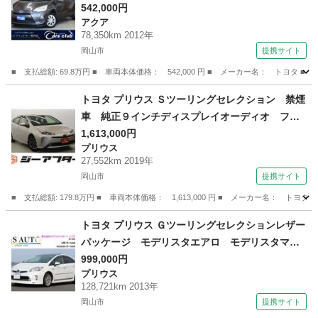
デジＴＶ ＢＴ接続 バックカメラ ＥＴＣ ｎ
542,000円
アクア
ａｎｏｅオートエアコン オートライト 純正１
78,350km 2012年
５インチホイール 純正フロアマット前後 （車検
岡山市
提携サイト
整備付）
■ 支払総額: 69.8万円 ■ 車両本体価格： 542,000 円 ■ メーカー名： ト
岡山
岡山市
アクア
トヨタ プリウス Ｓツーリングセレクション 禁煙
車 純正９インチディスプレイオーディオ フル
セグ バックカメラ トヨタセーフティーセン
1,613,000円
プリウス
ス アダプティブクルーズコントロール ハーフ
27,552km 2019年
レザーシート シートヒーター ＬＥＤヘッドラ
岡山市
提携サイト
ンプ プッシュスタート （なし）
■ 支払総額: 179.8万円 ■ 車両本体価格： 1,613,000 円 ■ メーカー名
岡山
岡山市
プリウス
トヨタ プリウス Ｇツーリングセレクションレザー
パッケージ モデリスタエアロ モデリスタマフ
ラー サンルーフ 本革シート コーナーセンサ
999,000円
プリウス
ー レーダークルーズ ＰＣＳ ＨＵＤ パーキ
128,721km 2013年
ングアシスト シートヒーター ＥＴＣ バック
岡山市
提携サイト
カメラ Ｂｌｕｅｔｏｏｔｈ ＵＳＢ （車検整備