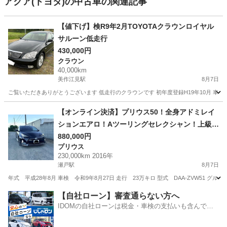
アクア(トヨタ)の中古車の関連記事
【値下げ】検R9年2月TOYOTAクラウンロイヤル
サルーン低走行
430,000円
クラウン
40,000km
美作江見駅
8月7日
ご覧いただきありがとうございます 低走行のクラウンです 初年度登録H19年10月 車検期
岡山
美作市
美作江見駅
クラウン
クラウンロイヤル
【オンライン決済】プリウス50！全身アドミレイ
ションエアロ！Aツーリングセレクシャン！上級グ
レード
880,000円
プリウス
230,000km 2016年
瀬戸駅
8月7日
年式 平成28年8月 車検 令和9年8月27日 走行 23万キロ 型式 DAA-ZVW51 グ
岡山
赤磐市
瀬戸駅
プリウス
【自社ローン】審査通らない方へ
IDOMの自社ローンは税金・車検の支払いも含んでい
るので毎月の支払額は一定