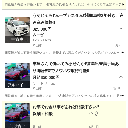
閲覧頂き有難う御座います 他社様の見積もり頂ければ、それに応じて金額アップ致します
岡山
岡山市
その他
買取
うそじゃろ❓ムーブカスタム後期‼️車検2年付き、込
み込み価格‼️
325,000円
ムーヴ
中古車
123,500km
岡山市
5月7日
閲覧頂き誠に有難う御座います。 最後までお読みください🎵 大人気ダイハツムーブカスタム❗️の出品です
岡山
岡山市
ムーヴ
ミッション
車屋さんで働いてみませんか❓営業出来高手当あ
り‼️軽作業でノウハウ取得可能‼️
月給350,000円
ケードリーム
アルバイト
岡山市
7月31日
閲覧頂き、誠に有難う御座います！ 中古車販売店のスタッフの求人募集です！ 男女問いませ
岡山
岡山市
その他
車屋
お車でお困り事があれば相談下さい‼️
報酬：相談
助け合い
岡山市
5月7日