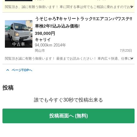
閲覧頂き、誠に有難う御座います！ 車に関する事は何でもご相談に乗れますのでお気軽
岡山
岡山市
手伝いたい/助けたい
取り付け
うそじゃろ❓キャリートラック‼️エアコンパワステ‼️
車検2年‼️込み込み価格!
398,000円
キャリイ
中古車
94,000km 2014年
岡山市
7月23日
閲覧頂き誠に有難う御座います！ 最後までお読みください！ 車内広々快適、仕事に最適‼️ 軽トラックの王道
岡山
岡山市
キャリイ
キャリー
ページTOPへ
投稿
誰でも今すぐ30秒で投稿出来る
投稿画面へ (無料)