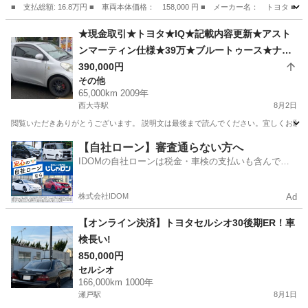
■ 支払総額: 16.8万円 ■ 車両本体価格： 158,000 円 ■ メーカー名： トヨタ ■
岡山
岡山市
その他
★現金取引★トヨタ★IQ★記載内容更新★アスト
ンマーティン仕様★39万★ブルートゥース★ナビ
★バックカメラ★２１年式★65000km走行★車検
390,000円
その他
令和10年7月まで★
65,000km 2009年
西大寺駅
8月2日
閲覧いただきありがとうございます。 説明文は最後まで読んでください。宜しくお願いいたし
岡山
岡山市
西大寺駅
その他
アストンマーティン
【自社ローン】審査通らない方へ
IDOMの自社ローンは税金・車検の支払いも含んでい
るので毎月の支払額は一定
株式会社IDOM
Ad
【オンライン決済】トヨタセルシオ30後期ER！車
検長い!
850,000円
セルシオ
166,000km 1000年
瀬戸駅
8月1日