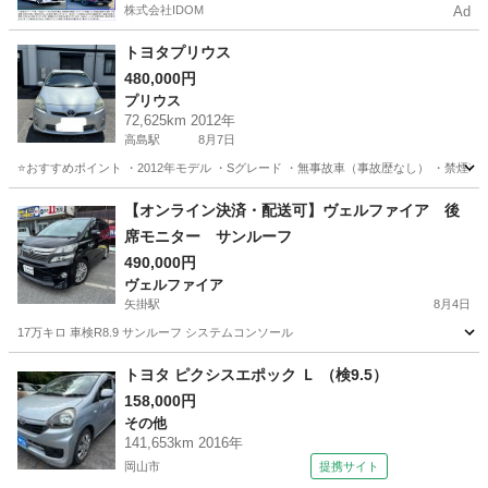
株式会社IDOM
Ad
トヨタプリウス
480,000円
プリウス
72,625km 2012年
高島駅
8月7日
⭐️おすすめポイント ・2012年モデル ・Sグレード ・無事故車（事故歴なし） ・禁煙車 
岡山
岡山市
高島駅
プリウス
トヨタプリウス
【オンライン決済・配送可】ヴェルファイア 後
席モニター サンルーフ
490,000円
ヴェルファイア
矢掛駅
8月4日
17万キロ 車検R8.9 サンルーフ システムコンソール
岡山
小田郡
矢掛駅
ヴェルファイア
サンルーフ
トヨタ ピクシスエポック Ｌ （検9.5）
158,000円
その他
141,653km 2016年
岡山市
提携サイト