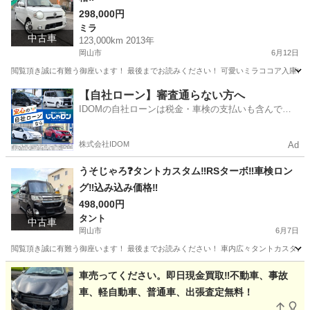
298,000円
ミラ
中古車
123,000km 2013年
岡山市
6月12日
閲覧頂き誠に有難う御座います！ 最後までお読みください！ 可愛いミラココア入庫いたしました。 小回り抜
岡山
岡山市
ミラ
ミラココア
【自社ローン】審査通らない方へ
IDOMの自社ローンは税金・車検の支払いも含んでい
るので毎月の支払額は一定
株式会社IDOM
Ad
うそじゃろ❓タントカスタム‼️RSターボ‼️車検ロン
グ‼️込み込み価格‼️
498,000円
タント
中古車
岡山市
6月7日
閲覧頂き誠に有難う御座います！ 最後までお読みください！ 車内広々タントカスタム入庫
岡山
岡山市
タント
タントカスタム
車売ってください。即日現金買取‼️不動車、事故
車、軽自動車、普通車、出張査定無料！