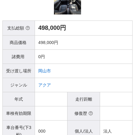
498,000円
支払総額
商品価格
498,000円
諸費用
0円
受け渡し場所
岡山市
ジャンル
アクア
年式
走行距離
車検有効期限
修復歴
車台番号(下3
000
個人/法人
法人
桁)