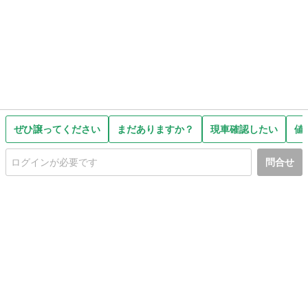
ぜひ譲ってください
まだありますか？
現車確認したい
値
問合せ
初めての方へ
利用規約
プライバシーポリシー
プライバシー・ステートメント
健全化に資する運用方針
お問い合わせ
運営会社
サイトマップ