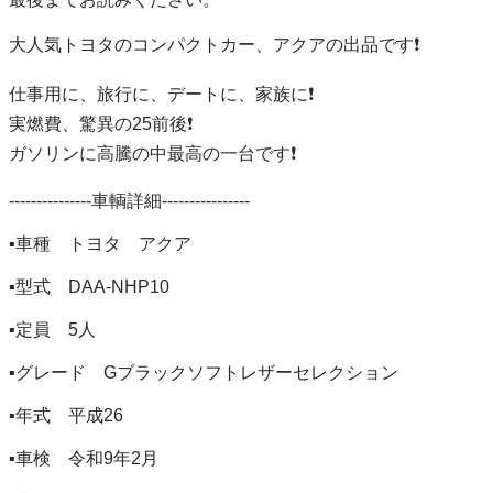
大人気トヨタのコンパクトカー、アクアの出品です❗️

仕事用に、旅行に、デートに、家族に❗️

実燃費、驚異の25前後❗️

ガソリンに高騰の中最高の一台です❗️

---------------車輌詳細----------------

▪️車種　トヨタ　アクア

▪️型式　DAA-NHP10

▪️定員　5人

▪️グレード　Gブラックソフトレザーセレクション

▪️年式　平成26

▪️車検　令和9年2月
