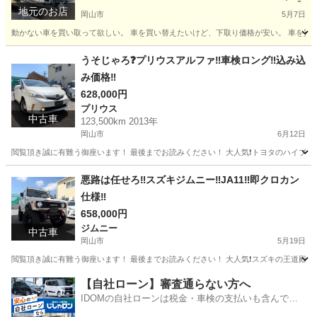
地元のお店
岡山市
5月7日
動かない車を買い取って欲しい。 車を買い替えたいけど、下取り価格が安い。 車を買い
岡山
岡山市
便利屋
無料
うそじゃろ❓プリウスアルファ‼️車検ロング‼️込み込
み価格‼️
628,000円
プリウス
中古車
123,500km 2013年
岡山市
6月12日
閲覧頂き誠に有難う御座います！ 最後までお読みください！ 大人気❗️トヨタのハイブリ
岡山
岡山市
プリウス
プリウスアルファ
悪路は任せろ‼️スズキジムニー‼️JA11‼️即クロカン
仕様‼️
658,000円
ジムニー
中古車
岡山市
5月19日
閲覧頂き誠に有難う御座います！ 最後までお読みください！ 大人気❗️スズキの王道殿堂、悪
岡山
岡山市
ジムニー
スズキジムニー
【自社ローン】審査通らない方へ
IDOMの自社ローンは税金・車検の支払いも含んでい
るので毎月の支払額は一定