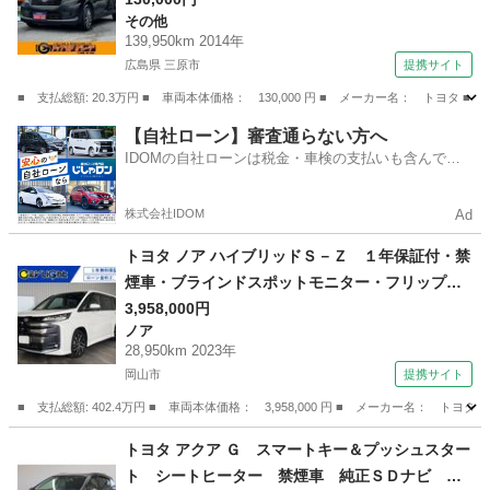
その他
コン パワーウィンドウ パワーステアリング
139,950km 2014年
ＡＢＳ 横滑り防止装置 運転席・助手席エアバ
広島県 三原市
提携サイト
ック （検9.8）
■ 支払総額: 20.3万円 ■ 車両本体価格： 130,000 円 ■ メーカー名： ト
広島
三原市
その他
【自社ローン】審査通らない方へ
IDOMの自社ローンは税金・車検の支払いも含んでい
るので毎月の支払額は一定
株式会社IDOM
Ad
トヨタ ノア ハイブリッドＳ－Ｚ １年保証付・禁
煙車・ブラインドスポットモニター・フリップダ
ウンモニター・１０型ナビ・ＴＶ・ＣＤ・ＤＶ
3,958,000円
ノア
Ｄ・Ｂｌｕｅｔｏｏｔｈ・バックモニター・トヨ
28,950km 2023年
タセーフティ・クルーズコントロール・デジタル
岡山市
提携サイト
インナミラー （検8.10）
■ 支払総額: 402.4万円 ■ 車両本体価格： 3,958,000 円 ■ メーカー名
岡山
岡山市
ノア
トヨタ アクア Ｇ スマートキー＆プッシュスター
ト シートヒーター 禁煙車 純正ＳＤナビ 地