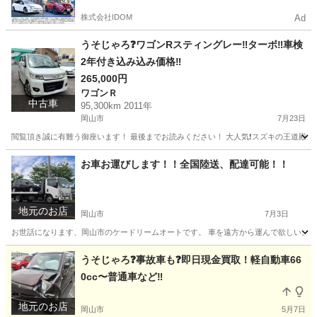
株式会社IDOM
Ad
うそじゃろ❓ワゴンRスティングレー‼️ターボ‼️車検
2年付き込み込み価格‼️
265,000円
ワゴンＲ
中古車
95,300km 2011年
岡山市
7月23日
閲覧頂き誠に有難う御座います！ 最後までお読みください！ 大人気❗️スズキの王道殿堂、ワゴンR
岡山
岡山市
ワゴンＲ
ワゴンR
お車お運びします！！全国陸送、配達可能！！
地元のお店
岡山市
7月3日
お世話になります、岡山市のケードリームオートです。 車を遠方から運んで欲しい。。 
岡山
岡山市
その他
オークション
うそじゃろ❓事故車も❓即日現金買取！軽自動車66
0cc〜普通車など‼️
地元のお店
岡山市
5月7日