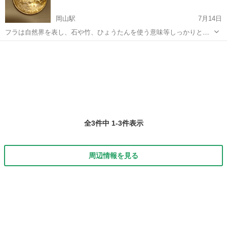
岡山駅
7月14日
フラは自然界を表し、石や竹、ひょうたんを使う意味等しっかりと勉
強して、また手足の使い方は何を表現しているかをも学びます。 アメ
岡山
岡山市
岡山駅
フラダンス
フラ
リカの25セントになった古典フラでは第一人者である著名なカナカオ
レ一家のフラです。 手...
全3件中 1-3件表示
周辺情報を見る