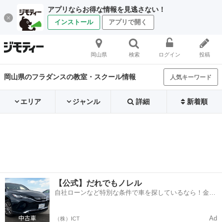
アプリならお得な情報を見逃さない！
インストール
アプリで開く
岡山県
検索
ログイン
投稿
岡山県のフラダンスの教室・スクール情報
人気キーワード
エリア
ジャンル
詳細
新着順
【公式】だれでもノレル
自社ローンなど特別な条件で車を探しているなら！金利
0%で車をご提供、ノレル独自与信システム。
Ad
（株）ICT