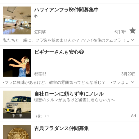
ハワイアンフラ🌺仲間募集中
笠岡駅
6月9日
私たちと一緒に、フラ🌺を始めませんか？ ハワイ在住のクムフラ（先
生）に師事し、レッスンだけでなく、レクリエーションも豊富な愉快
岡山
笠岡市
笠岡駅
フラダンス
フラ
ビギナーさんも安心😊
で楽しい教室です✨ 現在7歳〜70代のメンバーが楽しんでいます😊 初
心者🔰大歓迎です🫶 ...
都窪郡
3月29日
•フラに興味があるけど、教室の雰囲気ってどんな感じ？ •フラは以
前にしてたけど、復活したい！！ •年齢を重ねても続けられる趣味を見
岡山
都窪郡
フラダンス
フラ
自社ローンに頼らず車にノレル
つけたい！ などなど・・・ 安心して下さい♪ ＊少人数制で和やかにレ
理想のクルマがあるけど審査に通らない方へ
ッスンしています😌...
Ad
（株）ICT
古典フラダンス仲間募集