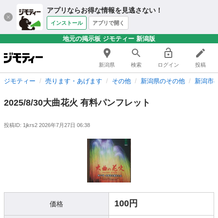
アプリならお得な情報を見逃さない！
インストール
アプリで開く
地元の掲示板 ジモティー 新潟版
新潟県
検索
ログイン
投稿
ジモティー
売ります・あげます
その他
新潟県のその他
新潟市
2025/8/30大曲花火 有料パンフレット
投稿ID: 1jkrs2
2026年7月27日 06:38
100円
価格