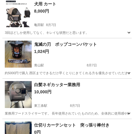
犬用 カート
8,000円
亀田駅
8月7日
3回ほどしか使用してなく、キレイな状態だと思います。
新潟
新潟市
亀田駅
その他
鬼滅の刃 ポップコーンバケット
1,024円
青山駅
8月7日
約5000円で購入 西区までできるだけ早くとりにきてくれる方を優先させていただきま
新潟
新潟市
青山駅
その他
白髪ネギカッター業務用
10,000円
東三条駅
8月7日
業務用フードスライサーです。 長年使用されていたもののため、全体的に使用感や経年
新潟
三条市
東三条駅
その他
仕切りカーテンセット 突っ張り棒付き
0円