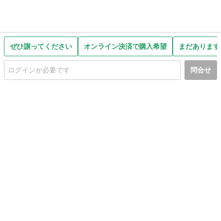
ぜひ譲ってください
オンライン決済で購入希望
まだあります
問合せ
初めての方へ
利用規約
プライバシーポリシー
プライバシー・ステートメント
健全化に資する運用方針
お問い合わせ
運営会社
サイトマップ
ご利用ガイド
フリーワードで探す
PC版で表示
都道府県選択