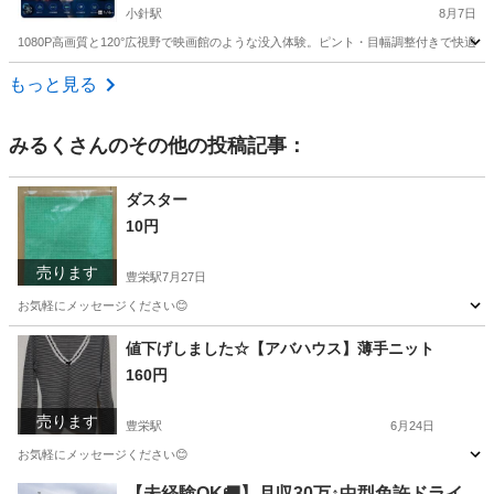
小針駅
8月7日
1080P高画質と120°広視野で映画館のような没入体験。ピント・目幅調整付きで快適に楽しめ
新潟
新潟市
小針駅
その他
もっと見る
みるく
さんのその他の投稿記事：
ダスター
10円
売ります
豊栄駅
7月27日
お気軽にメッセージください😊
新潟
新潟市
豊栄駅
掃除用具
値下げしました☆【アバハウス】薄手ニット
160円
売ります
豊栄駅
6月24日
お気軽にメッセージください😊
新潟
新潟市
豊栄駅
セーター
【未経験OK🚚】月収30万↑中型免許ドライ