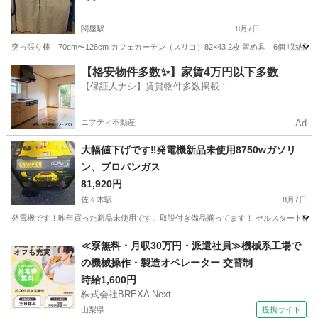
関屋駅
8月7日
突っ張り棒 70cm〜126cm カフェカーテン（スリコ）82×43 2枚 留め具 6個 収
新潟
新潟市
関屋駅
その他
【格安物件多数✨】家賃4万円以下多数
【保証人ナシ】賃貸物件多数掲載！
ニフティ不動産
Ad
大幅値下げです‼️発電機新品未使用8750wガソリ
ン、プロパンガス
81,920円
佐々木駅
8月7日
発電機です！昨年買った新品未使用です。取説付き備品揃ってます！ セルスタート確認済み‼
新潟
新発田市
佐々木駅
その他
新品
≪寮無料・月収30万円・派遣社員≫機械系工場で
の機械操作・製造オペレーター 交替制
時給1,600円
株式会社BREXA Next
山梨県
提携サイト