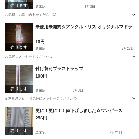
売ります
豊栄駅
6月3日
お気軽にお問い合わせください😊
新潟
新潟市
豊栄駅
ボディケア
デオナチュレ
未使用未開封☆アンクルトリス オリジナルマドラ
ー
10円
売ります
豊栄駅
7月27日
お気軽にメッセージください☺️
新潟
新潟市
豊栄駅
調理器具
アンクルトリス
付け替えブラストラップ
100円
売ります
豊栄駅
6月8日
価格相談含め、お気軽にメッセージください😊
新潟
新潟市
豊栄駅
アクセサリー
ブラスト
更に！更に！！値下げしました☆ワンピース
256円
売ります
豊栄駅
7月21日