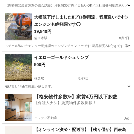
【医療機器装置製造の総合試験】月収例30万円／日払いOK／正社員登用制度あり／マイカ
山梨
その他
大幅値下げしました‼️プロ御用達、程度良いです✨️
エンジンも絶好調です️⭕️
19,840円
佐々木駅
8月7日
スチール製のチェンソー絶好調のエンジンチェンソーです! 新品替刃2本付きです! 取説付
新潟
北蒲原郡
佐々木駅
その他
イエローゴールドシュリンプ
500円
弥彦駅
8月7日
選び無し11匹で御願い致します。
新潟
燕市
弥彦駅
その他
【格安物件多数✨】家賃4万円以下多数
【保証人ナシ】賃貸物件多数掲載！
ニフティ不動産
Ad
【オンライン決済・配送可】【残り僅か】西表島