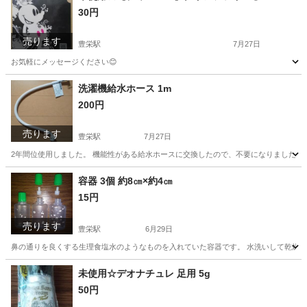
30円
売ります
豊栄駅
7月27日
お気軽にメッセージください😊
新潟
新潟市
豊栄駅
その他
クリアファイル
洗濯機給水ホース 1m
200円
売ります
豊栄駅
7月27日
2年間位使用しました。 機能性がある給水ホースに交換したので、不要になりました。 
新潟
新潟市
豊栄駅
生活家電
ホース
容器 3個 約8㎝×約4㎝
15円
売ります
豊栄駅
6月29日
鼻の通りを良くする生理食塩水のようなものを入れていた容器です。 水洗いして乾燥を待
新潟
新潟市
豊栄駅
その他
容器
未使用☆デオナチュレ 足用 5g
50円