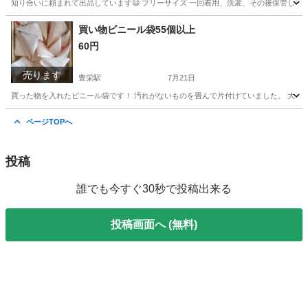
知り合いに頼まれて出品しています😃 フリーサイズ 一回着用、洗濯、その後保管してい
新潟
新潟市
豊栄駅
ワンピース
インナー
買い物ビニール袋55個以上
60円
売ります
豊栄駅
7月21日
買った物を入れたビニール袋です！ 汚れがないものを畳んで片付けていました。 大・小
新潟
新潟市
豊栄駅
その他
汚れ
ページTOPへ
投稿
誰でも今すぐ30秒で投稿出来る
投稿画面へ (無料)