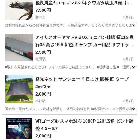
後良川産ヤエヤママルバネクワガタ幼虫５頭【希
少WF2】
7,500円
新潟市
8月7日
規制前採集品からの飼育養殖個体です。 人気商品です、なくなり次第終了となりますのでご入
新潟
新潟市
その他
幼虫
アイリスオーヤマ RV-BOX ミニバン仕様 幅115 奥
行35 高さ15.5 ㌢位 キャンプ カー用品 サブトラン
ク
2,980円
亀田駅
8月7日
■取引を希望される方はプロフィール欄をご確認ください。 ■現状渡し品 ■一週間以内
新潟
新潟市
亀田駅
その他
遮光ネット サンシェード 日よけ 園芸 庭 タープ
2m×3m
2,000円
小針駅
8月7日
通気性に優れたメッシュ素材を採用し、四隅の補強と約1m間隔のハトメで設置が容易な遮光ネ
新潟
新潟市
小針駅
その他
VRゴーグル スマホ対応 1080P 120°広角 ピント調
整 4.5～6.7
2,000円