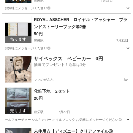
豊栄駅
7月27日
お気軽にメッセージください😊
新潟
新潟市
豊栄駅
手帳
クリアファイル
ROYAL ASSCHER ロイヤル・アッシャー ブラ
ンドストーリーブック等2冊
50円
売ります
豊栄駅
7月21日
お気軽にメッセージください😊
新潟
新潟市
豊栄駅
その他
サイベックス ベビーカー 0円
抽選でプレゼント！応募は1分
ママのぜんぶ
Ad
化粧下地 2セット
20円
売ります
豊栄駅
7月27日
セルフューチャー シルキカバー オイルブロック お気軽にメッセージください😊
新潟
新潟市
豊栄駅
メイクアップ
オイル
未使用☆【ディズニー】クリアファイル⑥