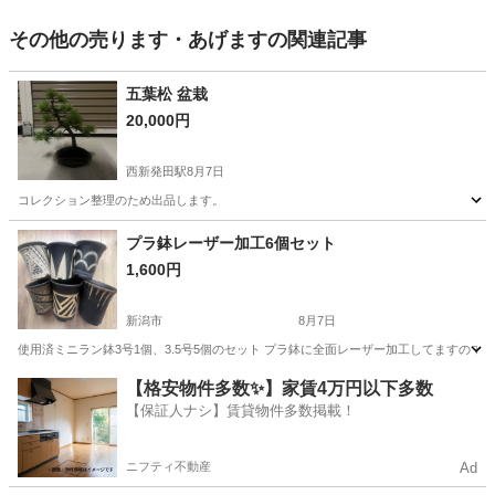
その他の売ります・あげますの関連記事
五葉松 盆栽
20,000円
西新発田駅
8月7日
コレクション整理のため出品します。
新潟
新発田市
西新発田駅
その他
プラ鉢レーザー加工6個セット
1,600円
新潟市
8月7日
使用済ミニラン鉢3号1個、3.5号5個のセット プラ鉢に全面レーザー加工してますので
新潟
新潟市
その他
塊根植物
【格安物件多数✨】家賃4万円以下多数
【保証人ナシ】賃貸物件多数掲載！
ニフティ不動産
Ad