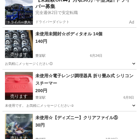
バー募集
完全週休2日で安定転職
ドライバーダイレクト
Ad
未使用未開封☆ボディタオル 14個
140円
売ります
豊栄駅
6月24日
お気軽にメッセージください😊
新潟
新潟市
豊栄駅
家庭用品
タオル
未使用☆電子レンジ調理器具 折り畳み式 シリコン
スチーマー
200円
売ります
豊栄駅
6月9日
未使用です。 お気軽にメッセージください☺️
新潟
新潟市
豊栄駅
調理器具
スチーマー
未使用☆【ディズニー】クリアファイル⑤
30円
売ります