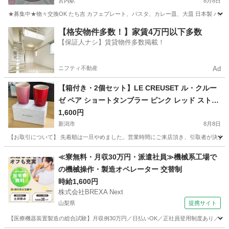
宮内駅
8月8日
★募集中★物々交換OK たち吉 カフェプレート、パスタ、カレー皿、大皿 日本製 パナ
新潟
長岡市
宮内駅
食器
たち吉
【格安物件多数！】家賃4万円以下多数
【保証人ナシ】賃貸物件多数掲載！
ニフティ不動産
Ad
【箱付き・2個セット】LE CREUSET ル・クルー
ゼ ペア ショートタンブラー ピンク レッド ストー
ンウェア 陶器 コップ カップ 食器 ペア食器 ギフト
1,600円
新潟市
8月8日
【お取引について】 先着順は一旦やめました。営業時間にご来店頂き、引取者が決まってい
新潟
新潟市
食器
≪寮無料・月収30万円・派遣社員≫機械系工場で
の機械操作・製造オペレーター 交替制
時給1,600円
株式会社BREXA Next
山梨県
提携サイト
【医療機器装置製造の総合試験】月収例30万円／日払いOK／正社員登用制度あり／マイカ