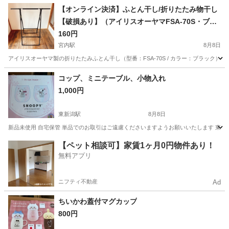
山梨
その他
【オンライン決済】ふとん干し/折りたたみ物干し
【破損あり】（アイリスオーヤマFSA-70S・ブラ
ック）
160円
宮内駅
8月8日
アイリスオーヤマ製の折りたたみふとん干し（型番：FSA-70S / カラー：ブラック）です。
新潟
長岡市
宮内駅
洗濯用品
アイリスオーヤマ
コップ、ミニテーブル、小物入れ
1,000円
東新潟駅
8月8日
新品未使用 自宅保管 単品でのお取引はご遠慮くださいますようお願いいたします 東
新潟
新潟市
東新潟駅
食器
【ペット相談可】家賃1ヶ月0円物件あり！
無料アプリ
ニフティ不動産
Ad
ちいかわ蓋付マグカップ
800円