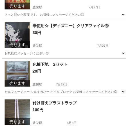
売ります
豊栄駅
7月27日
さっと開いた程度です。 お気軽にメッセージください😊
新潟
新潟市
豊栄駅
その他
有料
未使用☆【ディズニー】クリアファイル⑥
30円
売ります
豊栄駅
7月27日
お気軽にメッセージください😊
新潟
新潟市
豊栄駅
その他
クリアファイル
化粧下地 2セット
20円
売ります
豊栄駅
7月27日
セルフューチャー シルキカバー オイルブロック お気軽にメッセージください😊
新潟
新潟市
豊栄駅
メイクアップ
オイル
付け替えブラストラップ
100円
売ります
豊栄駅
6月8日