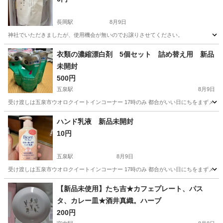
長岡駅
8月9日
神社でいただきましたが、使用機会が無いのでお譲りさせてください。
新潟
新潟市
長岡駅
食器
お食い初め
衣類の濃縮漂白剤 5個セット 詰め替え用 新品
未開封
500円
五泉駅
8月9日
受け渡しは五泉市ウオロクイートインコーナー 17時のみ 都合がいい日にちをまずメッ
新潟
新潟市
五泉駅
洗濯用品
衣類
ハンド乳液 新品未開封
10円
五泉駅
8月9日
受け渡しは五泉市ウオロクイートインコーナー 17時のみ 都合がいい日にちをまずメッ
新潟
新潟市
五泉駅
家庭用品
新品
【新品未使用】たち吉★カフェプレート、パス
タ、カレー皿★酒井真織。ハーブ
200円