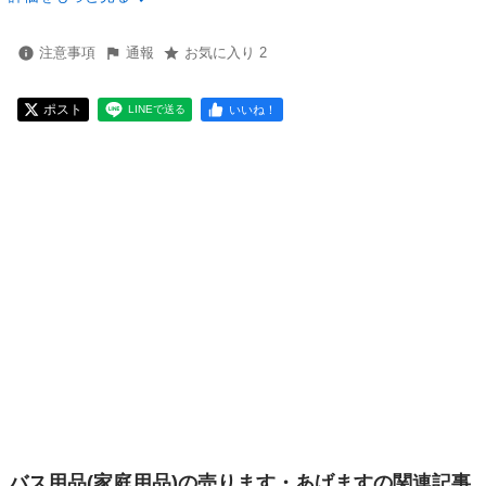
注意事項
通報
お気に入り 2
ポスト
いいね！
LINEで送る
バス用品(家庭用品)の売ります・あげますの関連記事