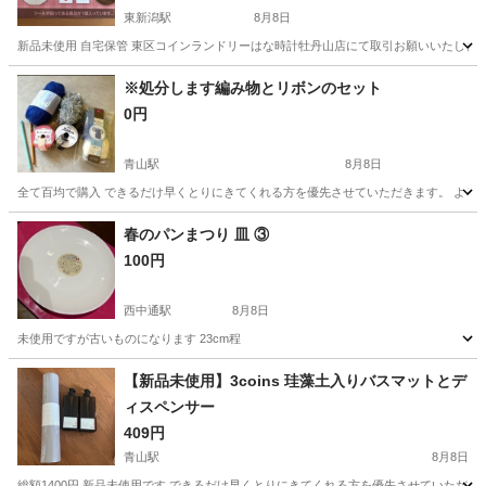
東新潟駅
8月8日
新品未使用 自宅保管 東区コインランドリーはな時計牡丹山店にて取引お願いいたしま
新潟
新潟市
東新潟駅
食器
ちい
※処分します編み物とリボンのセット
0円
青山駅
8月8日
全て百均で購入 できるだけ早くとりにきてくれる方を優先させていただきます。 よろ
新潟
新潟市
青山駅
ラッピング用品
春のパンまつり 皿 ③
100円
西中通駅
8月8日
未使用ですが古いものになります 23cm程
新潟
柏崎市
西中通駅
食器
春のパンまつり
【新品未使用】3coins 珪藻土入りバスマットとデ
ィスペンサー
409円
青山駅
8月8日
総額1400円 新品未使用です できるだけ早くとりにきてくれる方を優先させていただき