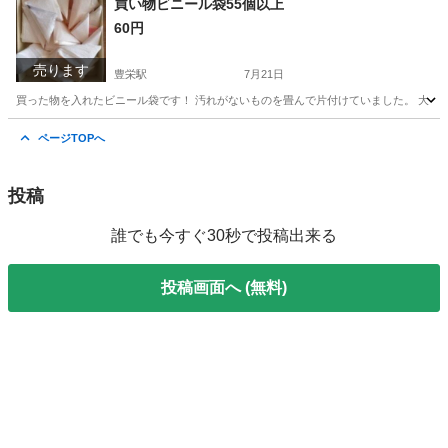
買い物ビニール袋55個以上
60円
売ります
豊栄駅
7月21日
買った物を入れたビニール袋です！ 汚れがないものを畳んで片付けていました。 大・小
新潟
新潟市
豊栄駅
その他
汚れ
ページTOPへ
投稿
誰でも今すぐ30秒で投稿出来る
投稿画面へ (無料)