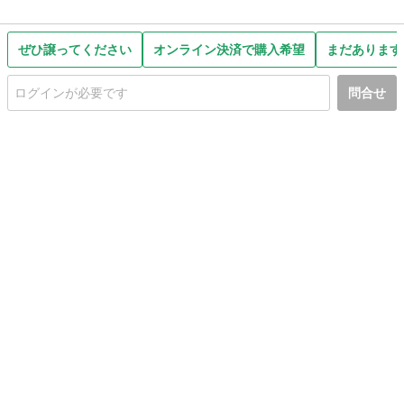
ぜひ譲ってください
オンライン決済で購入希望
まだあります
問合せ
初めての方へ
利用規約
プライバシーポリシー
プライバシー・ステートメント
健全化に資する運用方針
お問い合わせ
運営会社
サイトマップ
ご利用ガイド
フリーワードで探す
PC版で表示
都道府県選択
特定商取引法の表示
利用者情報の外部送信について