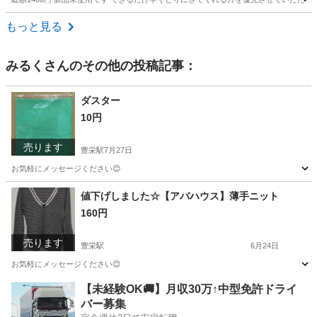
新潟
新潟市
青山駅
家庭用品
3coins
もっと見る
みるく
さんのその他の投稿記事：
ダスター
10円
売ります
豊栄駅
7月27日
お気軽にメッセージください😊
新潟
新潟市
豊栄駅
掃除用具
値下げしました☆【アバハウス】薄手ニット
160円
売ります
豊栄駅
6月24日
お気軽にメッセージください😊
新潟
新潟市
豊栄駅
セーター
【未経験OK🚚】月収30万↑中型免許ドライ
バー募集