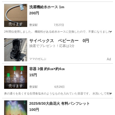
新潟
新潟市
豊栄駅
手帳
クリアファイル
洗濯機給水ホース 1m
200円
売ります
豊栄駅
7月27日
2年間位使用しました。 機能性がある給水ホースに交換したので、不要になりました。 
新潟
新潟市
豊栄駅
生活家電
ホース
サイベックス ベビーカー 0円
抽選でプレゼント！応募は1分
ママのぜんぶ
Ad
容器 3個 約8㎝×約4㎝
15円
売ります
豊栄駅
6月29日
鼻の通りを良くする生理食塩水のようなものを入れていた容器です。 水洗いして乾燥を待
新潟
新潟市
豊栄駅
その他
容器
2025/8/30大曲花火 有料パンフレット
100円