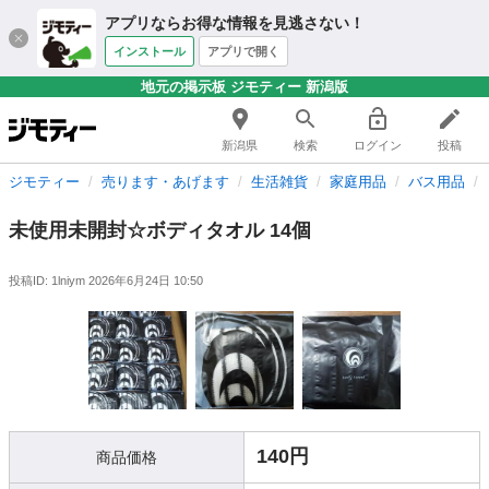
アプリならお得な情報を見逃さない！
インストール
アプリで開く
地元の掲示板 ジモティー 新潟版
新潟県
検索
ログイン
投稿
ジモティー
売ります・あげます
生活雑貨
家庭用品
バス用品
未使用未開封☆ボディタオル 14個
投稿ID: 1lniym
2026年6月24日 10:50
140円
商品価格