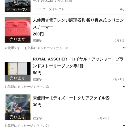
完全週休2日で安定転職
ドライバーダイレクト
Ad
未使用☆電子レンジ調理器具 折り畳み式 シリコン
スチーマー
200円
売ります
豊栄駅
6月9日
未使用です。 お気軽にメッセージください☺️
新潟
新潟市
豊栄駅
調理器具
スチーマー
ROYAL ASSCHER ロイヤル・アッシャー ブラ
ンドストーリーブック等2冊
50円
売ります
豊栄駅
7月21日
お気軽にメッセージください😊
新潟
新潟市
豊栄駅
その他
未使用☆【ディズニー】クリアファイル⑤
30円
売ります
豊栄駅
7月27日
お気軽にメッセージください😊