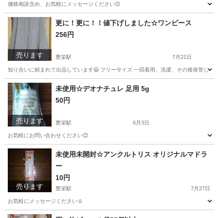
価格相談含め、お気軽にメッセージください😊
新潟
新潟市
豊栄駅
アクセサリー
ブラスト
更に！更に！！値下げしました☆ワンピース
256円
売ります
豊栄駅
7月21日
知り合いに頼まれて出品しています😃 フリーサイズ 一回着用、洗濯、その後保管してい
新潟
新潟市
豊栄駅
ワンピース
インナー
未使用☆デオナチュレ 足用 5g
50円
売ります
豊栄駅
6月3日
お気軽にお問い合わせください😊
新潟
新潟市
豊栄駅
ボディケア
デオナチュレ
未使用未開封☆アンクルトリス オリジナルマドラ
ー
10円
売ります
豊栄駅
7月27日
お気軽にメッセージください☺️
新潟
新潟市
豊栄駅
調理器具
アンクルトリス