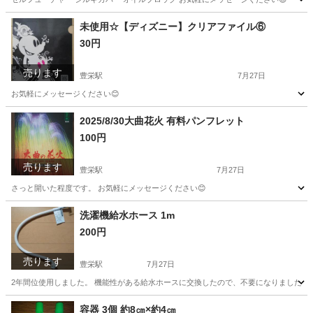
新潟
新潟市
豊栄駅
メイクアップ
オイル
未使用☆【ディズニー】クリアファイル⑥
30円
売ります
豊栄駅
7月27日
お気軽にメッセージください😊
新潟
新潟市
豊栄駅
その他
クリアファイル
2025/8/30大曲花火 有料パンフレット
100円
売ります
豊栄駅
7月27日
さっと開いた程度です。 お気軽にメッセージください😊
新潟
新潟市
豊栄駅
その他
有料
洗濯機給水ホース 1m
200円
売ります
豊栄駅
7月27日
2年間位使用しました。 機能性がある給水ホースに交換したので、不要になりました。 
新潟
新潟市
豊栄駅
生活家電
ホース
容器 3個 約8㎝×約4㎝