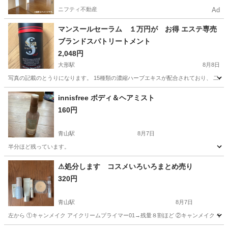
ニフティ不動産
Ad
マンスールセーラム １万円が お得 エステ専売
ブランドスパトリートメント
2,048円
大形駅
8月8日
写真の記載のとうりになります。 15種類の濃縮ハーブエキスが配合されており、 二の腕
新潟
新潟市
大形駅
ボディケア
innisfree ボディ＆ヘアミスト
160円
青山駅
8月7日
半分ほど残っています。
新潟
新潟市
青山駅
香水
⚠︎処分します コスメいろいろまとめ売り
320円
青山駅
8月7日
左から ①キャンメイク アイクリームプライマー01→残量８割ほど ②キャンメイク モ