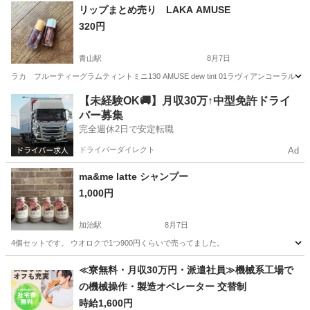
新潟
新潟市
青山駅
化粧品
キャンメイク
リップまとめ売り LAKA AMUSE
320円
青山駅
8月7日
ラカ フルーティーグラムティントミニ130 AMUSE dew tint 01ラヴィアンコーラル
新潟
新潟市
青山駅
メイクアップ
【未経験OK🚚】月収30万↑中型免許ドライ
バー募集
完全週休2日で安定転職
ドライバーダイレクト
Ad
ma&me latte シャンプー
1,000円
加治駅
8月7日
4個セットです。 ウオロクで1つ900円くらいで売ってました。
新潟
新発田市
加治駅
その他
セット
≪寮無料・月収30万円・派遣社員≫機械系工場で
の機械操作・製造オペレーター 交替制
時給1,600円