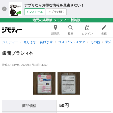
アプリならお得な情報を見逃さない！
インストール
アプリで開く
地元の掲示板 ジモティー 新潟版
新潟県
検索
ログイン
投稿
ジモティー
売ります・あげます
コスメ/ヘルスケア
その他
新潟
歯間ブラシ 4本
投稿ID: 1ofmtu
2026年6月15日 06:52
50円
商品価格