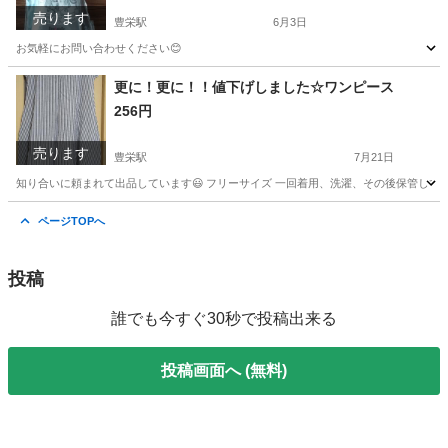
売ります
豊栄駅
6月3日
お気軽にお問い合わせください😊
新潟
新潟市
豊栄駅
ボディケア
デオナチュレ
更に！更に！！値下げしました☆ワンピース
256円
売ります
豊栄駅
7月21日
知り合いに頼まれて出品しています😃 フリーサイズ 一回着用、洗濯、その後保管してい
新潟
新潟市
豊栄駅
ワンピース
インナー
ページTOPへ
投稿
誰でも今すぐ30秒で投稿出来る
投稿画面へ (無料)