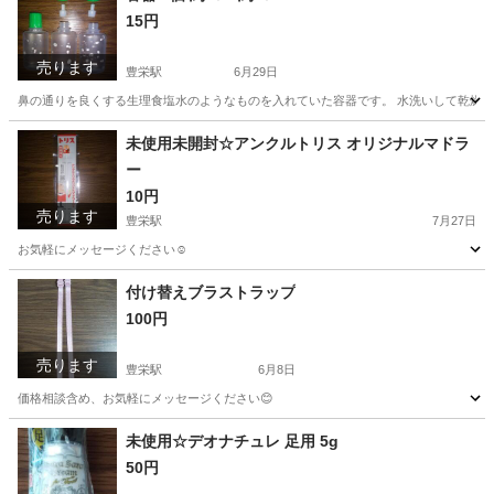
15円
売ります
豊栄駅
6月29日
鼻の通りを良くする生理食塩水のようなものを入れていた容器です。 水洗いして乾燥を待
新潟
新潟市
豊栄駅
その他
容器
未使用未開封☆アンクルトリス オリジナルマドラ
ー
10円
売ります
豊栄駅
7月27日
お気軽にメッセージください☺️
新潟
新潟市
豊栄駅
調理器具
アンクルトリス
付け替えブラストラップ
100円
売ります
豊栄駅
6月8日
価格相談含め、お気軽にメッセージください😊
新潟
新潟市
豊栄駅
アクセサリー
ブラスト
未使用☆デオナチュレ 足用 5g
50円