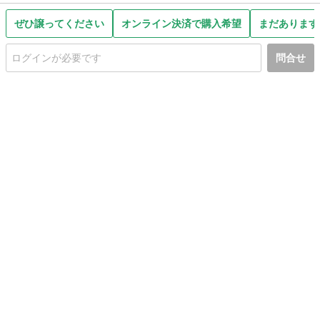
ぜひ譲ってください
オンライン決済で購入希望
まだあります
問合せ
初めての方へ
利用規約
プライバシーポリシー
プライバシー・ステートメント
健全化に資する運用方針
お問い合わせ
運営会社
サイトマップ
ご利用ガイド
フリーワードで探す
PC版で表示
都道府県選択
特定商取引法の表示
利用者情報の外部送信について