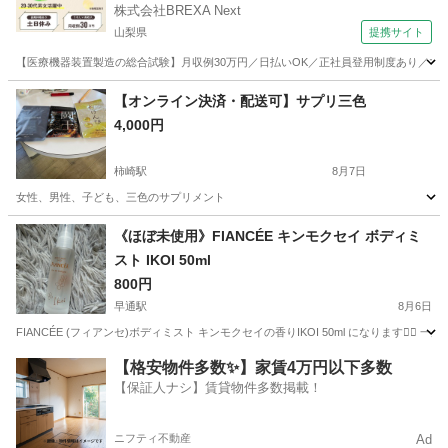
株式会社BREXA Next
山梨県
提携サイト
【医療機器装置製造の総合試験】月収例30万円／日払いOK／正社員登用制度あり／マイカ
山梨
その他
【オンライン決済・配送可】サプリ三色
4,000円
柿崎駅
8月7日
女性、男性、子ども、三色のサプリメント
新潟
上越市
柿崎駅
健康食品
《ほぼ未使用》FIANCÉE キンモクセイ ボディミ
スト IKOI 50ml
800円
早通駅
8月6日
FIANCÉE (フィアンセ)ボディミスト キンモクセイの香りIKOI 50ml になりま
新潟
新潟市
早通駅
香水
【格安物件多数✨】家賃4万円以下多数
【保証人ナシ】賃貸物件多数掲載！
ニフティ不動産
Ad