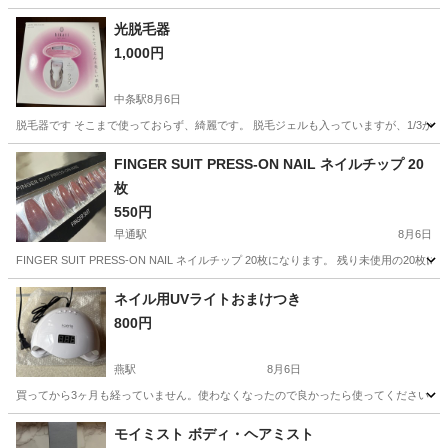
光脱毛器
1,000円
中条駅
8月6日
脱毛器です そこまで使っておらず、綺麗です。 脱毛ジェルも入っていますが、1/3から
新潟
胎内市
中条駅
その他
FINGER SUIT PRESS-ON NAIL ネイルチップ 20
枚
550円
早通駅
8月6日
FINGER SUIT PRESS-ON NAIL ネイルチップ 20枚になります。 残り未使用
新潟
新潟市
早通駅
ネイル
ネイル用UVライトおまけつき
800円
燕駅
8月6日
買ってから3ヶ月も経っていません。使わなくなったので良かったら使ってください
新潟
燕市
燕駅
ネイル
ライト
モイミスト ボディ・ヘアミスト