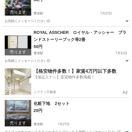
売ります
豊栄駅
7月27日
お気軽にメッセージください😊
新潟
新潟市
豊栄駅
手帳
クリアファイル
ROYAL ASSCHER ロイヤル・アッシャー ブラ
ンドストーリーブック等2冊
50円
売ります
豊栄駅
7月21日
お気軽にメッセージください😊
新潟
新潟市
豊栄駅
その他
【格安物件多数！】家賃4万円以下多数
【保証人ナシ】賃貸物件多数掲載！
ニフティ不動産
Ad
化粧下地 2セット
20円
売ります
豊栄駅
7月27日
セルフューチャー シルキカバー オイルブロック お気軽にメッセージください😊