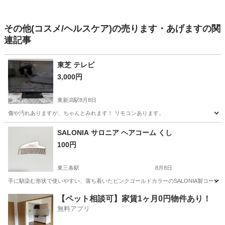
その他(コスメ/ヘルスケア)の売ります・あげますの関
連記事
東芝 テレビ
3,000円
東新潟駅
8月8日
傷や汚れありますが、ちゃんとみれます！ リモコンあります。
新潟
新潟市
東新潟駅
その他
おりものシート
SALONIA サロニア ヘアコーム くし
100円
東三条駅
8月8日
手に馴染む形状で使いやすい、落ち着いたピンクゴールドカラーのSALONIA製コームです。 - ブ
新潟
三条市
東三条駅
ヘアケア
SALONIA
【ペット相談可】家賃1ヶ月0円物件あり！
無料アプリ