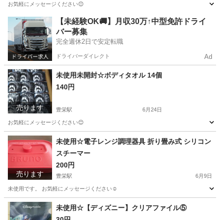
お気軽にメッセージください😊
新潟
新潟市
豊栄駅
セーター
【未経験OK🚚】月収30万↑中型免許ドライ
バー募集
完全週休2日で安定転職
ドライバーダイレクト
Ad
未使用未開封☆ボディタオル 14個
140円
売ります
豊栄駅
6月24日
お気軽にメッセージください😊
新潟
新潟市
豊栄駅
家庭用品
タオル
未使用☆電子レンジ調理器具 折り畳み式 シリコン
スチーマー
200円
売ります
豊栄駅
6月9日
未使用です。 お気軽にメッセージください☺️
新潟
新潟市
豊栄駅
調理器具
スチーマー
未使用☆【ディズニー】クリアファイル⑤
30円