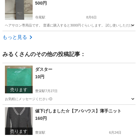
500円
寺尾駅
8月6日
ヘアサロン専用品です。 普通に購入すると3000円ぐらいします。 試し使いしただけ
新潟
新潟市
寺尾駅
香水
した
もっと見る
みるく
さんのその他の投稿記事：
ダスター
10円
売ります
豊栄駅
7月27日
お気軽にメッセージください😊
新潟
新潟市
豊栄駅
掃除用具
値下げしました☆【アバハウス】薄手ニット
160円
売ります
豊栄駅
6月24日