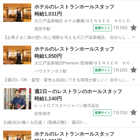
ホテルのレストランホールスタッフ
時給1,031円
大江戸温泉物語 ホテル蘭風/ＧＥＮＳＥＮ ＨＯＬＤＩＮＧＳ株式会社
7月19日
提携サイト
西田平駅
【お客さまに旅の想い出と感動を与える大江戸温泉物語。 自分らし
く、ライフスタイルに合わせた働き方ができます！】 お料理の配膳や
長崎
平戸市
西田平駅
ホールスタッフ
ホテルのレストランホールスタッフ
食器のセッティングといったオープン準備から お客様のお席へのご案
時給1,050円
内、後片付けなどをお任せします。...
大江戸温泉物語Premium 西海橋/ＧＥＮＳＥＮ ＨＯＬＤＩＮＧＳ株式会社
7月19日
提携サイト
ハウステンボス駅
【週2日～OK・髪型・髪色も自由にできる環境が嬉しい！ 自分らし
く、ライフスタイルに合わせた働き方ができます！】 お料理の配膳や
長崎
佐世保市
ハウステンボス駅
ホールスタッフ
週2日～のレストランのホールスタッフ
食器のセッティングといったオープン準備から お客様のお席へのご案
時給1,140円
内、後片付けなどをお任せします...
レッドロブスタージャパン株式会社
7月23日
提携サイト
佐世保市
主婦(夫)の働くを応援！ [勤務日数]： 週2日~
10:00~13:00/11:00~15:00/17:00~21:00/18:00~22:00/19:00~23:00 月/
長崎
佐世保市
ホールスタッフ
ホテルのレストランホールスタッフ
火/水/木/金/土/日 などから選べます [...