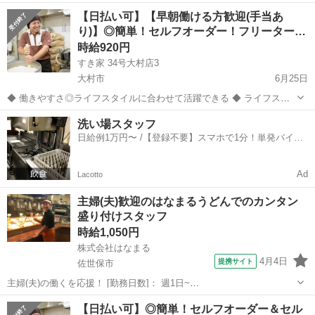
です。 ★こちらの求人情報は、ジモティーが事前に審査を行っており
長崎
東彼杵郡
ホールスタッフ
スタッフ
【日払い可】【早朝働ける方歓迎(手当あ
ます。 ぎゅう丸のホールスタッフ！未経験歓迎！バイト・パートデビ
り)】◎簡単！セルフオーダー！フリーター…
ューにもおすすめ◎ 絶品...
時給920円
すき家 34号大村店3
大村市
6月25日
◆ 働きやすさ◎ライフスタイルに合わせて活躍できる ◆ ライフスタ
イルに合わせて働く時間を自由に選べます。 シフトはお気軽にご相談
長崎
大村市
ホールスタッフ
洗い場スタッフ
ください☆ あなたの希望する時間帯で無理なく働けますよ。 ◆すき家
日給例1万円〜 /【登録不要】スマホで1分！単発バイト
スタッフ募集◆ 【...
一括検索✨
Ad
Lacotto
主婦(夫)歓迎のはなまるうどんでのカンタン
盛り付けスタッフ
時給1,050円
株式会社はなまる
4月4日
提携サイト
佐世保市
主婦(夫)の働くを応援！ [勤務日数]： 週1日~
10:00~13:00/11:00~14:00/12:00~15:00/10:00~14:00/10:00~15:00 月/
長崎
佐世保市
ホールスタッフ
【日払い可】◎簡単！セルフオーダー＆セル
火/水/木/金/土/日 などから選べます [...