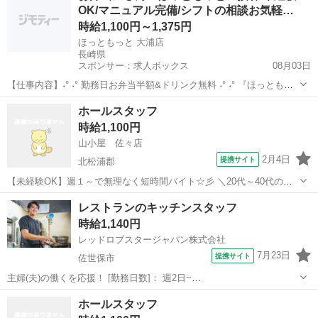
OK/マニュアル完備/シフトの相談お気軽…
時給1,100円～1,375円
ほっともっと 大浦店
長崎県
スポンサー：求人ボックス
08月03日
【仕事内容】˖° ˖° 勤務日お弁当半額&ドリンク無料 ˖° ˖° 『ほっともっ
と』スタッフ募集中! ライフスタイルに合わせて こんな働き方はいか
アルバイト・パート
ホールスタッフ
がですか? ⇓⇓⇓⇓⇓⇓⇓⇓⇓⇓⇓⇓⇓⇓⇓⇓⇓⇓⇓⇓⇓⇓⇓⇓⇓⇓⇓⇓⇓⇓ 学
時給1,100円
生さん→...
山小屋 佐々店
2月4日
提携サイト
北松浦郡
【未経験OK】週１～で無理なく短時間バイト☆彡 ＼20代～40代の男
女スタッフが活躍中の現場(⁎•ᴗ•⁎)و／ ‾‾‾‾‾‾‾‾‾‾‾‾‾‾‾‾‾‾‾‾‾‾‾‾ ★未経験歓迎★
長崎
北松浦郡
ホールスタッフ
レストランのキッチンスタッフ
週１～OK★昇給や賞与あり★ ╭━━━...
時給1,140円
レッドロブスタージャパン株式会社
7月23日
提携サイト
佐世保市
主婦(夫)の働くを応援！ [勤務日数]： 週2日~
10:00~13:00/11:00~15:00/17:00~21:00/18:00~22:00/19:00~23:00 月/
長崎
佐世保市
ホールスタッフ
ホールスタッフ
火/水/木/金/土/日 などから選べます [...