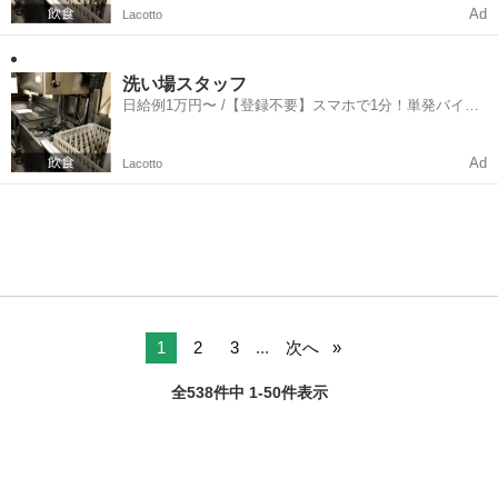
Ad
Lacotto
洗い場スタッフ
日給例1万円〜 /【登録不要】スマホで1分！単発バイト
一括検索✨
Ad
Lacotto
1
2
3
...
次へ
全538件中 1-50件表示