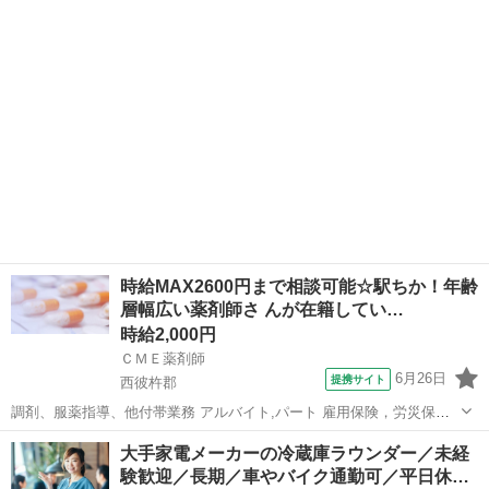
長崎
西彼杵郡
薬剤師
意下さい。 最後までお読みいただきありがとうございます！ こちらの
求人が気になる方は、 ...
時給MAX2600円まで相談可能☆駅ちか！年齢
層幅広い薬剤師さ んが在籍してい…
時給2,000円
ＣＭＥ薬剤師
6月26日
提携サイト
西彼杵郡
調剤、服薬指導、他付帯業務 アルバイト,パート 雇用保険，労災保
険，健康保険，厚生年金 ◎「薬剤師資格をお持ちの方」向け求人です
長崎
西彼杵郡
薬剤師
大手家電メーカーの冷蔵庫ラウンダー／未経
◎ 資格をお持ちでない方は応募できませんのでご注意下さい。 最後ま
験歓迎／長期／車やバイク通勤可／平日休…
でお読みいただきあり...