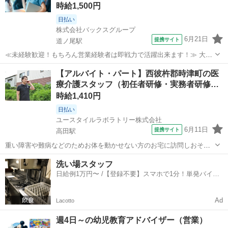
時給1,500円
日払い
株式会社バックスグループ
6月21日
提携サイト
道ノ尾駅
≪未経験歓迎！もちろん営業経験者は即戦力で活躍出来ます！≫ 大手
家電メーカーの営業担当として、長崎エリアの家電量販店などの店舗
長崎
西彼杵郡
道ノ尾駅
営業
【アルバイト・パート】西彼杵郡時津町の医
を巡回し、 販売促進や営業活動を行うお仕事。 取り扱う商品は冷蔵庫
療介護スタッフ（初任者研修・実務者研修…
や洗濯機といった生活家電になり...
時給1,410円
日払い
ユースタイルラボラトリー株式会社
6月11日
提携サイト
高田駅
重い障害や難病などのためお体を動かせない方のお宅に訪問しおそば
でケアする『日中の見守り訪問介護』です。もちろん直行直帰OK。
長崎
西彼杵郡
高田駅
介護
洗い場スタッフ
【サービス】 訪問介護（日勤） 【仕事内容】 ご高齢やさまざまな障
日給例1万円〜 /【登録不要】スマホで1分！単発バイト
がいによりおひとりでは生活で...
一括検索✨
Ad
Lacotto
週4日～の幼児教育アドバイザー（営業）