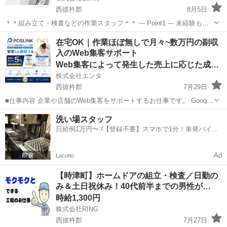
西彼杵郡
8月5日
＊＊組み立て・検査などの作業スタッフ＊＊ --- Point1 --- 未経験も就
業OK！ 工場未経験でもご安心ください！！ 先輩スタッフがイチから
長崎
西彼杵郡
工場
スタッフ
在宅OK｜作業ほぼ無しで月々~数万円の副収
丁寧にサポート！ 未経験からスタートした方も多数活躍しています
入のWeb集客サポート
☆...
Web集客によって発生した売上に応じた成果報酬
株式会社エンタ
西彼杵郡
7月29日
■仕事内容 企業や店舗のWeb集客をサポートするお仕事です。 Google
を活用した「Web上の店舗情報」の登録・初期設定を行っていただき
長崎
西彼杵郡
その他
Web
洗い場スタッフ
ます。 日々の集客運用や問い合わせ対応、顧客対応はすべて運営本部
日給例1万円〜 /【登録不要】スマホで1分！単発バイト
が行うため...
一括検索✨
Ad
Lacotto
【時津町】ホームドアの組立・検査／日勤の
み＆土日祝休み！40代前半までの男性が…
時給1,300円
株式会社RING
西彼杵郡
7月27日