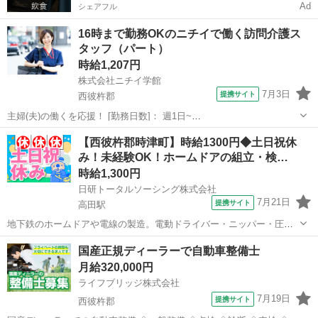
Ad
シェアフル
16時まで勤務OKのニチイで働く訪問介護ス
タッフ（パート）
時給1,207円
株式会社ニチイ学館
7月3日
提携サイト
西彼杵郡
主婦(夫)の働くを応援！ [勤務日数]： 週1日~
10:00~16:00/09:00~15:00/08:00~12:00/09:00~17:00/10:00~18:00 月/
長崎
西彼杵郡
ケアマネージャー
【西彼杵郡時津町】時給1300円◆土日祝休
火/水/木/金/土/日 などから選べます [...
み！未経験OK！ホームドアの組立・検…
時給1,300円
日研トータルソーシング株式会社
7月21日
提携サイト
高田駅
地下鉄のホームドアや電線の製造。電動ドライバー・ニッパー・圧着
工具などを使用した組立、検査、その他付随する作業。 派遣社員 社会
長崎
西彼杵郡
高田駅
工場
国産正規ディーラーで自動車整備士
保険完備、有給休暇制度有、通勤交通費支給、車通勤可、制服貸与 ※
月給320,000円
勤務先による 経験不問 ...
ライフブリッジ株式会社
7月19日
提携サイト
西彼杵郡