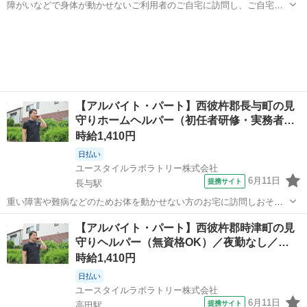
障がいなどで身体が動かせないご利用者のご自宅に訪問し、ご自宅で
の生活を支援する、見守りがメインの訪問介護のお仕事です。もちろ
長崎
西彼杵郡
長与駅
介護
ん直行直帰OK。 【サービス】 訪問介護（日勤） 【仕事内容】 見守り
がメインの訪問介護のお仕事...
【アルバイト・パート】西彼杵郡長与町の見
守りホームヘルパー（初任者研修・実務者…
時給1,410円
日払い
ユースタイルラボラトリー株式会社
6月11日
提携サイト
長与駅
重い障害や難病などのためお体を動かせない方のお宅に訪問しおそば
でケアする『日中の見守り訪問介護』です。もちろん直行直帰OK。
長崎
西彼杵郡
長与駅
介護
【アルバイト・パート】西彼杵郡時津町の見
【サービス】 訪問介護（日勤） 【仕事内容】 ご高齢やさまざまな障
守りヘルパー（無資格OK）／夜勤なし／…
がいによりおひとりでは生活で...
時給1,410円
日払い
ユースタイルラボラトリー株式会社
6月11日
提携サイト
高田駅