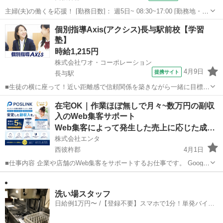
主婦(夫)の働くを応援！ [勤務日数]： 週5日~ 08:30~17:00 [勤務地・最
寄駅]： 長崎県西彼杵郡時津町 株式会社ホットスタッフ長崎 高田(長崎
長崎
西彼杵郡
仕分け
個別指導Axis(アクシス)長与駅前校【学習
県)駅自動車10分 [職種名]：検品 [求人概要]： 高...
塾】
時給1,215円
株式会社ワオ・コーポレーション
4月9日
提携サイト
長与駅
■生徒の横に座って！近い距離感で信頼関係を築きながら一緒に目標を
目指しましょう 小学生、中学生、高校生（既卒を含む）への学習指導
長崎
西彼杵郡
長与駅
塾講師
在宅OK｜作業ほぼ無しで月々~数万円の副収
をお任せします。基本的には先生1名に対し生徒2名を担当。オリジナ
入のWeb集客サポート
ルのプリント教材やテキストを使っ...
Web集客によって発生した売上に応じた成果報酬
株式会社エンタ
西彼杵郡
4月1日
■仕事内容 企業や店舗のWeb集客をサポートするお仕事です。 Google
を活用した「Web上の店舗情報」の登録・初期設定を行っていただき
長崎
西彼杵郡
事務
Web
ます。 日々の集客運用や問い合わせ対応、顧客対応はすべて運営本部
が行うため...
洗い場スタッフ
日給例1万円〜 /【登録不要】スマホで1分！単発バイト
一括検索✨