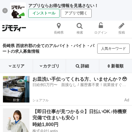
アプリならお得な情報を見逃さない！
インストール
アプリで開く
長崎県
検索
ログイン
投稿
長崎県 西彼杵郡の全てのアルバイト・バイト・パ
人気キーワード
ートの求人募集情報
エリア
カテゴリ
詳細
新着順
お皿洗い手伝ってくれる方、いませんか？🥹
日給例1万円〜 面接なし / 履歴書不要！就業後すぐに
お給料がもらえる✨
Ad
シェアフル
【即日仕事が見つかる☆】日払いOK♪待機寮
完備で住まいも安心！
時給1,800円
株式会社Lantis