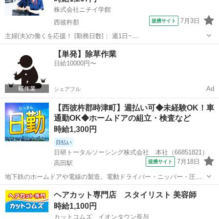
株式会社ニチイ学館
7月3日
提携サイト
西彼杵郡
主婦(夫)の働くを応援！ [勤務日数]： 週1日~
10:00~16:00/09:00~15:00/08:00~12:00/09:00~17:00/10:00~18:00 月/
長崎
西彼杵郡
ケアマネージャー
【単発】除草作業
火/水/木/金/土/日 などから選べます [...
日給10000円〜
Ad
シェアフル
【西彼杵郡時津町】週払い可◆未経験OK！車
通勤OK◆ホームドアの組立・検査など
時給1,300円
日払い
日研トータルソーシング株式会社 本社（66851821）
7月18日
提携サイト
高田駅
地下鉄のホームドアや電線の製造。電動ドライバー・ニッパー・圧着
工具などを使用した組立、検査、その他付随する作業。 ※業務の変
長崎
西彼杵郡
高田駅
工場
ヘアカット専門店 スタイリスト 美容師
更、就業場所の変更の範囲、契約更新の基準については面談時にお伝
時給1,100円
えします。 ◎この他、全国各地にお...
カットコムズ イオンタウン長与