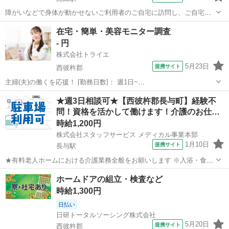
障がいなどで身体が動かせないご利用者のご自宅に訪問し、ご自宅で
の生活を支援する、見守りがメインの訪問介護のお仕事です。もちろ
長崎
西彼杵郡
高田駅
介護
在宅・簡単・美容モニター調査
ん直行直帰OK。 【サービス】 訪問介護（日勤） 【仕事内容】 見守り
- 円
がメインの訪問介護のお仕事...
株式会社トライエ
5月23日
提携サイト
西彼杵郡
主婦(夫)の働くを応援！ [勤務日数]： 週1日~
10:00~13:00/12:00~15:00/13:30~17:30/14:30~17:30/18:00~21:00 月/
長崎
西彼杵郡
その他
★週3日相談可★【西彼杵郡長与町】経験不
火/水/木/金/土/日 などから選べます [...
問！資格を活かして働けます！介護のお仕…
時給1,200円
株式会社スタッフサービス メディカル事業本部
1月10日
提携サイト
長与駅
★有料老人ホームにおける介護業務全般をお願いします ※入浴・食事
介助やオムツ交換など ※その他不随する業務 ■ホームヘルパー2級以
長崎
西彼杵郡
長与駅
介護
ホームドアの組立・検査など
上■交通費支給あり■車通勤OK！ ◆スタッフサービス・メディカル長
時給1,300円
崎オフィス【０１２０−５１...
日払い
日研トータルソーシング株式会社
5月20日
提携サイト
西彼杵郡