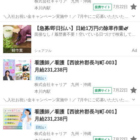
株式会社キャリア 九州・沖縄
7月22日
提携サイト
本川内駅
＼入社お祝い金キャンペーン実施中！／ 7月中にご応募いただいた方
へ、入社お祝い金5万円を支給！ 詳細な条件や支給時期については、
長崎
西彼杵郡
本川内駅
看護師
【急募/即日払い】日給1万円の除草作業🌿
担当よりお電話にてご案内いたします。 ーーーーー 病院・クリニッ
面接なし / 履歴書不要！空いている日づけで検索して即
ク・介護施設など、 さまざま...
日はたらける✨
Ad
シェアフル
看護師／看護【西彼杵郡長与町-003】
月給231,238円
日払い
株式会社キャリア 九州・沖縄
7月22日
提携サイト
本川内駅
＼入社お祝い金キャンペーン実施中！／ 7月中にご応募いただいた方
へ、入社お祝い金5万円を支給！ 詳細な条件や支給時期については、
長崎
西彼杵郡
本川内駅
看護師
看護師／看護【西彼杵郡長与町-001】
担当よりお電話にてご案内いたします。 ーーーーー 病院・クリニッ
月給231,238円
ク・介護施設など、 さまざま...
日払い
株式会社キャリア 九州・沖縄
7月22日
提携サイト