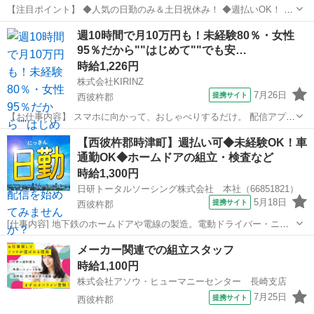
【注目ポイント】 ◆人気の日勤のみ＆土日祝休み！ ◆週払いOK！ ◆
キレイな工場でのお仕事です！ 【仕事内容】 ホームドアの組立・検査
長崎
西彼杵郡
工場
時給
週10時間で月10万円も！未経験80％・女性
など 地下鉄のホームドアや電線の製造。電動ドライバー・ニッパー・
95％だから""はじめて""でも安…
圧着工...
時給1,226円
株式会社KIRINZ
7月26日
提携サイト
西彼杵郡
【お仕事内容】 スマホに向かって、おしゃべりするだけ。 配信アプリ
（17LIVE／Pococha／IRIAM など）でライブ配信するお仕事です。
長崎
西彼杵郡
イベントスタッフ
【西彼杵郡時津町】週払い可◆未経験OK！車
——————————— 配信内容はぜんぶ自由
通勤OK◆ホームドアの組立・検査など
——————————— ・今日...
時給1,300円
日研トータルソーシング株式会社 本社（66851821）
5月18日
提携サイト
西彼杵郡
[仕事内容] 地下鉄のホームドアや電線の製造。電動ドライバー・ニッ
パー・圧着工具などを使用した組立、検査、その他付随する作業。 ※
長崎
西彼杵郡
工場
メーカー関連での組立スタッフ
業務の変更、就業場所の変更の範囲、契約更新の基準については面談
時給1,100円
時にお伝えします。 ◎この他...
株式会社アソウ・ヒューマニーセンター 長崎支店
7月25日
提携サイト
西彼杵郡