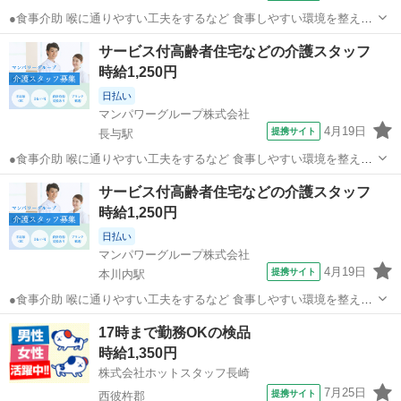
●食事介助 喉に通りやすい工夫をするなど 食事しやすい環境を整える
料理を口まで運ぶ・お箸を持つサポートなど 食事のお手伝い ●排泄介
長崎
西彼杵郡
本川内駅
介護
サービス付高齢者住宅などの介護スタッフ
助 トイレへの誘導 体勢・着替えなどのお手伝い ※利用者様によっ
時給1,250円
て、おむつ介助もあります...
日払い
マンパワーグループ株式会社
4月19日
提携サイト
長与駅
●食事介助 喉に通りやすい工夫をするなど 食事しやすい環境を整える
料理を口まで運ぶ・お箸を持つサポートなど 食事のお手伝い ●排泄介
長崎
西彼杵郡
長与駅
介護
サービス付高齢者住宅などの介護スタッフ
助 トイレへの誘導 体勢・着替えなどのお手伝い ※利用者様によっ
時給1,250円
て、おむつ介助もあります...
日払い
マンパワーグループ株式会社
4月19日
提携サイト
本川内駅
●食事介助 喉に通りやすい工夫をするなど 食事しやすい環境を整える
料理を口まで運ぶ・お箸を持つサポートなど 食事のお手伝い ●排泄介
長崎
西彼杵郡
本川内駅
介護
17時まで勤務OKの検品
助 トイレへの誘導 体勢・着替えなどのお手伝い ※利用者様によっ
時給1,350円
て、おむつ介助もあります...
株式会社ホットスタッフ長崎
7月25日
提携サイト
西彼杵郡