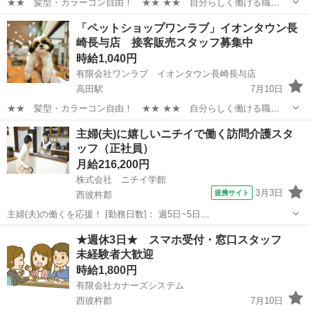
★★ 髪型・カラーコン自由！ ★★ ★★ 自分らしく働ける職
場！ ★★ 安定した会社で、 可愛い動物たちと触れ合いながら ワー
長崎
西彼杵郡
高田駅
その他
動物
「ペットショップワンラブ」イオンタウン長
クライフバランスを取りやすい仕事しませんか？ ★WワークOK！【同
崎長与店 接客販売スタッフ募集中
業他社不可】 ...
時給1,040円
有限会社ワンラブ イオンタウン長崎長与店
高田駅
7月10日
★★ 髪型・カラーコン自由！ ★★ ★★ 自分らしく働ける職
場！ ★★ 安定した会社で、 可愛い動物たちと触れ合いながら ワー
長崎
西彼杵郡
高田駅
その他
スタッフ
主婦(夫)に嬉しいニチイで働く訪問介護スタ
クライフバランスを取りやすい仕事しませんか？ ★WワークOK！【同
ッフ（正社員）
業他社不可】 ...
月給216,200円
株式会社 ニチイ学館
3月3日
提携サイト
西彼杵郡
主婦(夫)の働くを応援！ [勤務日数]： 週5日~5日
10:00~19:00/09:00~18:00/08:00~17:00 月/火/水/木/金/土/日 などから選
長崎
西彼杵郡
ケアマネージャー
★週休3日★ スマホ受付・窓口スタッフ
べます [勤務地・最寄駅]： 長崎県西彼杵郡長与町まな...
未経験者大歓迎
時給1,800円
有限会社カナーズシステム
西彼杵郡
7月10日