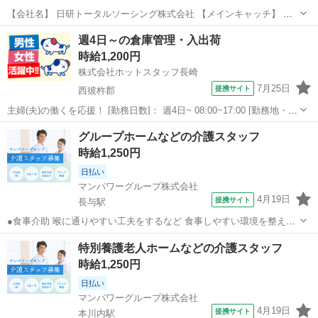
【会社名】 日研トータルソーシング株式会社 【メインキャッチ】 ホ
ームドアの組立・検査など 【お仕事内容】 地下鉄のホームドアや電線
長崎
西彼杵郡
工場
週4日～の倉庫管理・入出荷
の製造。電動ドライバー・ニッパー・圧着工具などを使用した組立、
時給1,200円
検査、その他付随する作業。...
株式会社ホットスタッフ長崎
7月25日
提携サイト
西彼杵郡
主婦(夫)の働くを応援！ [勤務日数]： 週4日~ 08:00~17:00 [勤務地・最
寄駅]： 長崎県西彼杵郡時津町日並郷 株式会社ホットスタッフ長崎 道
長崎
西彼杵郡
仕分け
グループホームなどの介護スタッフ
ノ尾駅自動車14分 [職種名]：倉庫管理・入出荷 [求人概...
時給1,250円
日払い
マンパワーグループ株式会社
4月19日
提携サイト
長与駅
●食事介助 喉に通りやすい工夫をするなど 食事しやすい環境を整える
料理を口まで運ぶ・お箸を持つサポートなど 食事のお手伝い ●排泄介
長崎
西彼杵郡
長与駅
介護
特別養護老人ホームなどの介護スタッフ
助 トイレへの誘導 体勢・着替えなどのお手伝い ※利用者様によっ
時給1,250円
て、おむつ介助もあります...
日払い
マンパワーグループ株式会社
4月19日
提携サイト
本川内駅