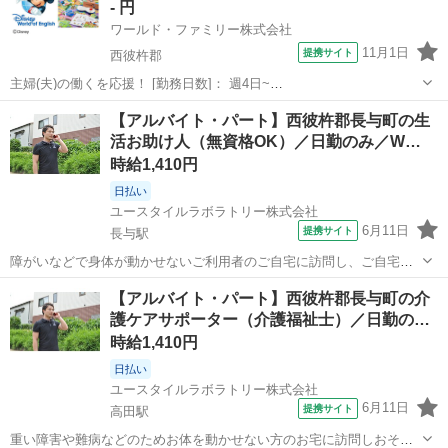
- 円
ワールド・ファミリー株式会社
11月1日
提携サイト
西彼杵郡
主婦(夫)の働くを応援！ [勤務日数]： 週4日~
10:00~17:00/10:00~16:00/10:00~15:00/09:30~14:00 [勤務地・最寄
長崎
西彼杵郡
営業
【アルバイト・パート】西彼杵郡長与町の生
駅]： 長崎県西彼杵郡 ※勤務エリア選択可 ワールド・フ...
活お助け人（無資格OK）／日勤のみ／W…
時給1,410円
日払い
ユースタイルラボラトリー株式会社
6月11日
提携サイト
長与駅
障がいなどで身体が動かせないご利用者のご自宅に訪問し、ご自宅で
の生活を支援する、見守りがメインの訪問介護のお仕事です。もちろ
長崎
西彼杵郡
長与駅
介護
【アルバイト・パート】西彼杵郡長与町の介
ん直行直帰OK。 【サービス】 訪問介護（日勤） 【仕事内容】 見守り
護ケアサポーター（介護福祉士）／日勤の…
がメインの訪問介護のお仕事...
時給1,410円
日払い
ユースタイルラボラトリー株式会社
6月11日
提携サイト
高田駅
重い障害や難病などのためお体を動かせない方のお宅に訪問しおそば