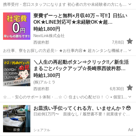
携帯受付・窓口スタッフになります 初心者の方や未経験者の方にも簡
単な研修がありますので安心です ９割以上の方が未経験スタートです
長崎
西彼杵郡
携帯ショップ
スタッフ
寮費ずーっと無料×月収40万～可‼】日払い
ので安心です 〇スマホ受付窓口 〇操作方法の案内・説明 〇各種手続
OK★LINE対応可★未経験OK★超…
き（新規・変更・...
時給1,800円
NextLink株式会社
西彼杵郡
7月8日
お仕事、寮をお探しの方必見✨ ★お仕事内容★ 超カンタンな機械オペ
レーターのお仕事をお任せします！ ①機械に具材をセット ②カンタン
長崎
西彼杵郡
軽作業
カンタン
＼人生の再起動ボタン⇒クリック!!／新生活
なタッチパネルで機械操作 ③できあがった製品の取り出し ④製品の目
まるごとバックアップ☆長崎県西彼杵郡…
視検査...
時給1,300円
(株)アルミラ
西彼杵郡
6月30日
☆…・安心のサポート体制・…☆ ◇ 住まいの心配ゼロ！ ◇ • 個室1R
完全無料！ • 即日入寮OK！など ◇ 所持金ゼロでもスタートできる！
長崎
西彼杵郡
工場
完全無料
お皿洗い手伝ってくれる方、いませんか？🥹
◇ • 食費・生活費のサポート • 移動費用...
日給例1万円〜 面接なし / 履歴書不要！就業後すぐに
お給料がもらえる✨
Ad
シェアフル