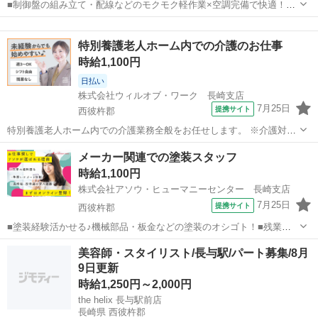
■制御盤の組み立て・配線などのモクモク軽作業×空調完備で快適！あ
なたのご経験を活かして働けます♪■残業なし×17時定時×日祝お休み■
長崎
西彼杵郡
その他
車通勤OK×無料駐車場完備！バス停からもスグです！制服は着用した
特別養護老人ホーム内での介護のお仕事
まま通勤OK◎ 工場内にて...
時給1,100円
日払い
株式会社ウィルオブ・ワーク 長崎支店
7月25日
提携サイト
西彼杵郡
特別養護老人ホーム内での介護業務全般をお任せします。 ※介護対象
は要介護3以上の高齢者となります。 ・入浴介助(衣類の着脱補助、洗
長崎
西彼杵郡
その他
メーカー関連での塗装スタッフ
髪、洗顔、体洗い補助など) ・食事介助(食事摂取のサポート、声掛
時給1,100円
け、見守り、配膳など) ・排泄...
株式会社アソウ・ヒューマニーセンター 長崎支店
7月25日
提携サイト
西彼杵郡
■塗装経験活かせる♪機械部品・板金などの塗装のオシゴト！■残業ナ
シ！17時で定時退社◎プライベート時間もしっかり確保できてウレシ
長崎
西彼杵郡
その他
美容師・スタイリスト/長与駅/パート募集/8月
イ♪■バス停すぐ！車通勤もOK×無料駐車場完備◎制服は着用したまま
9日更新
通勤OKで朝の服装選びもラクラ...
時給1,250円～2,000円
the helix 長与駅前店
長崎県 西彼杵郡