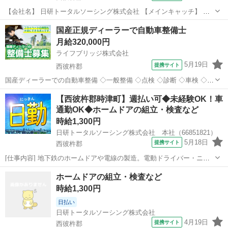
【会社名】 日研トータルソーシング株式会社 【メインキャッチ】 ホ
ームドアの組立・検査など 【お仕事内容】 地下鉄のホームドアや電線
長崎
西彼杵郡
工場
国産正規ディーラーで自動車整備士
の製造。電動ドライバー・ニッパー・圧着工具などを使用した組立、
月給320,000円
検査、その他付随する作業。...
ライフブリッジ株式会社
5月19日
提携サイト
西彼杵郡
国産ディーラーでの自動車整備 ◇一般整備 ◇点検 ◇診断 ◇車検 ◇部
品取り付け 派遣社員 正社員登用あり、昇給有り、社会保険完備、各種
長崎
西彼杵郡
工場
【西彼杵郡時津町】週払い可◆未経験OK！車
手当支給、制服貸与、資格取得支援制度有り □ 2級整備資格必須 □ 整
通勤OK◆ホームドアの組立・検査など
備経験1年以...
時給1,300円
日研トータルソーシング株式会社 本社（66851821）
5月18日
提携サイト
西彼杵郡
[仕事内容] 地下鉄のホームドアや電線の製造。電動ドライバー・ニッ
パー・圧着工具などを使用した組立、検査、その他付随する作業。 ※
長崎
西彼杵郡
工場
ホームドアの組立・検査など
業務の変更、就業場所の変更の範囲、契約更新の基準については面談
時給1,300円
時にお伝えします。 ◎この他...
日払い
日研トータルソーシング株式会社
4月19日
提携サイト
西彼杵郡