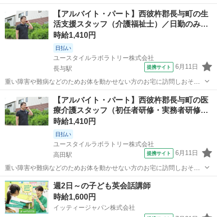
でケアする『日中の見守り訪問介護』です。もちろん直行直帰OK。
長崎
西彼杵郡
高田駅
その他
【アルバイト・パート】西彼杵郡長与町の生
【サービス】 訪問介護（日勤） 【仕事内容】 ALSなどの難病の方
活支援スタッフ（介護福祉士）／日勤のみ…
や、さまざまな障がいによりお...
時給1,410円
日払い
ユースタイルラボラトリー株式会社
6月11日
提携サイト
長与駅
重い障害や難病などのためお体を動かせない方のお宅に訪問しおそば
でケアする『日中の見守り訪問介護』です。もちろん直行直帰OK。
長崎
西彼杵郡
長与駅
その他
【アルバイト・パート】西彼杵郡長与町の医
【サービス】 訪問介護（日勤） 【仕事内容】 ALSなどの難病の方
療介護スタッフ（初任者研修・実務者研修…
や、さまざまな障がいによりお...
時給1,410円
日払い
ユースタイルラボラトリー株式会社
6月11日
提携サイト
高田駅
重い障害や難病などのためお体を動かせない方のお宅に訪問しおそば
でケアする『日中の見守り訪問介護』です。もちろん直行直帰OK。
長崎
西彼杵郡
高田駅
介護
週2日～の子ども英会話講師
【サービス】 訪問介護（日勤） 【仕事内容】 ご高齢やさまざまな障
時給1,600円
がいによりおひとりでは生活で...
イッティージャパン株式会社