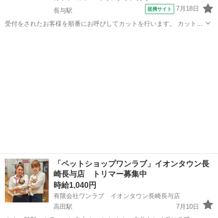
7月18日
提携サイト
長与駅
受付をされたお客様を順番にお呼びしてカットを行います。 カット業
務がメインなので、シャンプー・ワイディングによる手荒れで悩んで
長崎
西彼杵郡
長与駅
美容師
いる方やスタイリストの方はモチロン、ブランクもある方当社なら安
心して働けます ■子育てなどが落...
「ペットショップワンラブ」イオンタウン長
崎長与店 トリマー募集中
時給1,040円
有限会社ワンラブ イオンタウン長崎長与店
高田駅
7月10日