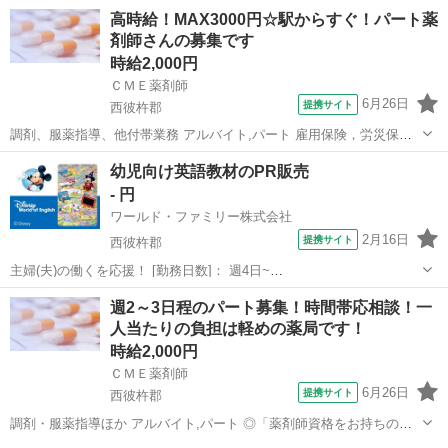
高時給！MAX3000円☆駅からすぐ！パート薬
剤師さんの募集です
時給2,000円
ＣＭＥ薬剤師
6月26日
提携サイト
西彼杵郡
調剤、服薬指導、他付帯業務 アルバイト,パート 雇用保険，労災保
険，健康保険，厚生年金 ◎「薬剤師資格をお持ちの方」向け求人です
長崎
西彼杵郡
薬剤師
幼児向け英語教材のPR販売
◎ 資格をお持ちでない方は応募できませんのでご注意下さい。 最後ま
- 円
でお読みいただきあり...
ワールド・ファミリー株式会社
2月16日
提携サイト
西彼杵郡
主婦(夫)の働くを応援！ [勤務日数]： 週4日~
10:00~17:00/10:00~16:00/10:00~15:00/09:30~14:00 [勤務地・最寄
長崎
西彼杵郡
営業
週2～3日程のパート募集！時間帯応相談！一
駅]： 長崎県西彼杵郡 ※勤務エリア選択可 ワールド・フ...
人当たりの負担は軽めの薬局です！
時給2,000円
ＣＭＥ薬剤師
6月26日
提携サイト
西彼杵郡
調剤・服薬指導ほか アルバイト,パート ◎「薬剤師資格をお持ちの
方」向け求人です◎ 資格をお持ちでない方は応募できませんのでご注