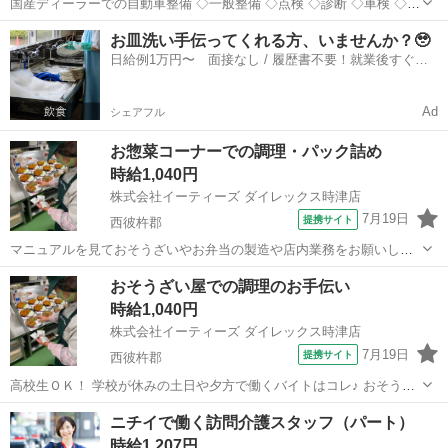
国産ディーラーでの自動車整備 ◇一般整備 ◇点検 ◇診断 ◇車検 ◇部
品取り付け 派遣社員 正社員登用あり、昇給有り、社会保険完備、各種
長崎
西彼杵郡
工場
お皿洗い手伝ってくれる方、いませんか？🥹
手当支給、制服貸与、資格取得支援制度有り □ 2級整備資格必須 □ 整
日給例1万円〜 面接なし / 履歴書不要！就業後すぐに
備経験1年以...
お給料がもらえる✨
Ad
シェアフル
お惣菜コーナーでの調理・パック詰め
時給1,040円
株式会社イーティーズ ダイレックス時津店
7月19日
提携サイト
西彼杵郡
マニュアルを見ておそうざいやお弁当の製造や店内業務をお願いしま
す♪ 具体的なお仕事内容としては、 ・食材の荷下ろし、カットなど下
長崎
西彼杵郡
パン屋
おそうざい屋での調理のお手伝い
準備 ・混ぜたり、茹でたり、揚げたりなど本調理 ・お弁当やサラダな
時給1,040円
どの盛り付け、パック詰め ・...
株式会社イーティーズ ダイレックス時津店
7月19日
提携サイト
西彼杵郡
高校生ＯＫ！ 学校が休みの土日や夕方で働くバイトはコレ♪ おそうざ
い調理のお手伝いをお願いします♪ 盛り付けの手伝いや、器具の片
長崎
西彼杵郡
パン屋
ニチイで働く訪問介護スタッフ（パート）
付、調理の手伝いをお願いします！ アルバイト,パート ○制服貸与 〇
時給1,207円
50代以上も多数活...