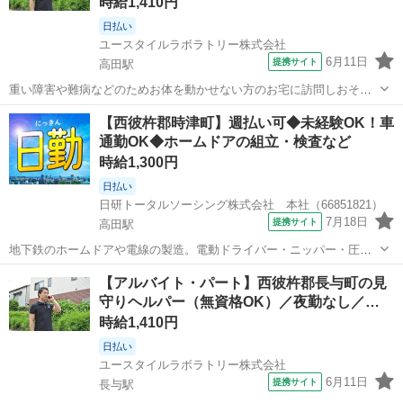
時給1,410円
日払い
ユースタイルラボラトリー株式会社
6月11日
提携サイト
高田駅
重い障害や難病などのためお体を動かせない方のお宅に訪問しおそば
でケアする『日中の見守り訪問介護』です。もちろん直行直帰OK。
長崎
西彼杵郡
高田駅
その他
【西彼杵郡時津町】週払い可◆未経験OK！車
【サービス】 訪問介護（日勤） 【仕事内容】 ALSなどの難病の方
通勤OK◆ホームドアの組立・検査など
や、さまざまな障がいによりお...
時給1,300円
日払い
日研トータルソーシング株式会社 本社（66851821）
7月18日
提携サイト
高田駅
地下鉄のホームドアや電線の製造。電動ドライバー・ニッパー・圧着
工具などを使用した組立、検査、その他付随する作業。 ※業務の変
長崎
西彼杵郡
高田駅
工場
【アルバイト・パート】西彼杵郡長与町の見
更、就業場所の変更の範囲、契約更新の基準については面談時にお伝
守りヘルパー（無資格OK）／夜勤なし／…
えします。 ◎この他、全国各地にお...
時給1,410円
日払い
ユースタイルラボラトリー株式会社
6月11日
提携サイト
長与駅