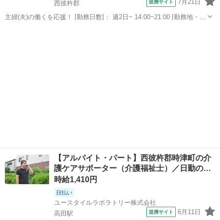
7月21日
提携サイト
西彼杵郡
主婦(夫)の働くを応援！ [勤務日数]： 週2日~ 14:00~21:00 [勤務地・最
寄駅]： 長崎県西彼杵郡長与町嬉里郷462-2 ピーエムナカムラビル201
長崎
西彼杵郡
その他
ペッピーキッズクラブ 長与教室 長与駅徒歩8分 [職...
【アルバイト・パート】西彼杵郡時津町の介
護ケアサポーター（介護福祉士）／日勤の…
時給1,410円
日払い
ユースタイルラボラトリー株式会社
6月11日
提携サイト
高田駅