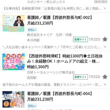
スポンサー：求人ボックス
08月09日
【仕事内容】長崎創業33年「お客様の喜びを仲間と共に」続く理由が
ある。今、美容師を楽しもう! <募集職種> 美容師 <仕事内容> お客様
アルバイト・パート
看護師／看護【西彼杵郡長与町-002】
のご要望に合わせたカット、カラー、パーマの施術。 マツエク、ワッ
月給231,238円
クス脱毛もヘッドスパは社内外で...
日払い
株式会社キャリア 九州・沖縄
7月22日
提携サイト
本川内駅
＼入社お祝い金キャンペーン実施中！／ 7月中にご応募いただいた方
へ、入社お祝い金5万円を支給！ 詳細な条件や支給時期については、
長崎
西彼杵郡
本川内駅
看護師
【西彼杵郡時津町】時給1300円◆土日祝休
担当よりお電話にてご案内いたします。 ーーーーー 病院・クリニッ
み！未経験OK！ホームドアの組立・検…
ク・介護施設など、 さまざま...
時給1,300円
日研トータルソーシング株式会社
7月21日
提携サイト
高田駅
地下鉄のホームドアや電線の製造。電動ドライバー・ニッパー・圧着
工具などを使用した組立、検査、その他付随する作業。 派遣社員 社会
長崎
西彼杵郡
高田駅
工場
看護師／看護【西彼杵郡長与町-004】
保険完備、有給休暇制度有、通勤交通費支給、車通勤可、制服貸与 ※
月給231,238円
勤務先による 経験不問 ...
日払い