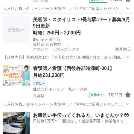
本川内駅
＼入社お祝い金キャンペーン実施中！／ 7月中にご応募いただいた方
へ、入社お祝い金5万円を支給！ 詳細な条件や支給時期については、
長崎
西彼杵郡
本川内駅
看護師
美容師・スタイリスト/長与駅/パート募集/8月
担当よりお電話にてご案内いたします。 ーーーーー 病院・クリニッ
9日更新
ク・介護施設など、 さまざま...
時給1,250円～2,000円
the helix 長与店
長崎県 西彼杵郡
スポンサー：求人ボックス
08月09日
【仕事内容】長崎創業33年「お客様の喜びを仲間と共に」続く理由が
ある。今、美容師を楽しもう! <募集職種> 美容師 <仕事内容> お客様
アルバイト・パート
看護師／看護【西彼杵郡時津町-001】
のご要望に合わせたカット、カラー、パーマの施術。 マツエク、ワッ
月給231,238円
クス脱毛もヘッドスパは社内外で...
日払い
株式会社キャリア 九州・沖縄
7月22日
提携サイト
長与駅
＼入社お祝い金キャンペーン実施中！／ 7月中にご応募いただいた方
へ、入社お祝い金5万円を支給！ 詳細な条件や支給時期については、
長崎
西彼杵郡
長与駅
看護師
お皿洗い手伝ってくれる方、いませんか？🥹
担当よりお電話にてご案内いたします。 ーーーーー 病院・クリニッ
日給例1万円〜 面接なし / 履歴書不要！就業後すぐに
ク・介護施設など、 さまざま...
お給料がもらえる✨