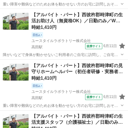
重い障害や難病などのためお体を動かせない方のお宅に訪問しおそば
でケアする『日中の見守り訪問介護』です。もちろん直行直帰OK。
長崎
西彼杵郡
高田駅
その他
【アルバイト・パート】西彼杵郡時津町の生
【サービス】 訪問介護（日勤） 【仕事内容】 ALSなどの難病の方
活お助け人（無資格OK）／日勤のみ／W…
や、さまざまな障がいによりお...
時給1,410円
日払い
ユースタイルラボラトリー株式会社
6月11日
提携サイト
高田駅
障がいなどで身体が動かせないご利用者のご自宅に訪問し、ご自宅で
の生活を支援する、見守りがメインの訪問介護のお仕事です。もちろ
長崎
西彼杵郡
高田駅
介護
【アルバイト・パート】西彼杵郡時津町の見
ん直行直帰OK。 【サービス】 訪問介護（日勤） 【仕事内容】 見守り
守りホームヘルパー（初任者研修・実務者…
がメインの訪問介護のお仕事...
時給1,410円
日払い
ユースタイルラボラトリー株式会社
6月11日
提携サイト
高田駅
重い障害や難病などのためお体を動かせない方のお宅に訪問しおそば
でケアする『日中の見守り訪問介護』です。もちろん直行直帰OK。
長崎
西彼杵郡
高田駅
介護
【アルバイト・パート】西彼杵郡時津町の生
【サービス】 訪問介護（日勤） 【仕事内容】 ご高齢やさまざまな障
活支援スタッフ（介護福祉士）／日勤のみ…
がいによりおひとりでは生活で...