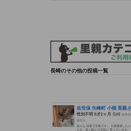
長崎のその他の投稿一覧
佐世保 矢峰町 小猫 里親
性別不明 0才2ヶ月
長崎
佐世保
誕生日
皆んな 活発で元気です。 ６頭譲渡したい
クを、良く飲んで元気に 育っています。 