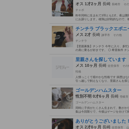
オス 1才2ヶ月
長崎
長崎市
そ
チャボ
昨年同時に生まれて3羽とも2才。夜は隣
にお譲りします。雄鶏は好戦的なので、複
チンチラ ブラックエボニ
メス 2才
長崎
諫早市
その他
チンチラ
【里親募集】チンチラ 今年に入り、多忙
の肩に乗るが好きです。 ⚪ 希望条件 チ
里親さんを探しています
メス 10ヶ月
長崎
佐世保市
その
性格
人懐っこくて穏やかな性格です 病歴はな
引っ越しで飼えなくなり、里親さんを探
ゴールデンハムスター
性別不明 0才6ヶ月
長崎
壱岐市
ゴールデンハムスター
同時に子供がたくさん生まれて、数がかな
集は今回限りで、今後はゲージを分けて飼
ありがとうございました
オス 2才0ヶ月
長崎
佐世保市