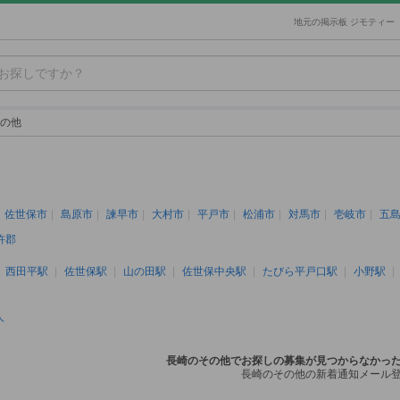
地元の掲示板 ジモティー
の他
佐世保市
島原市
諫早市
大村市
平戸市
松浦市
対馬市
壱岐市
五
杵郡
西田平駅
佐世保駅
山の田駅
佐世保中央駅
たびら平戸口駅
小野駅
人
長崎のその他でお探しの募集が見つからなかっ
長崎のその他の新着通知メール