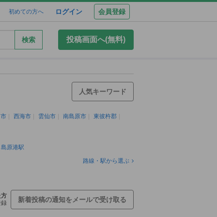
ログイン
会員登録
初めての方へ
投稿画面へ(無料)
検索
人気キーワード
島市
西海市
雲仙市
南島原市
東彼杵郡
島原港駅
路線・駅から選ぶ
た方
新着投稿の通知をメールで受け取る
登録