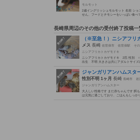
モルモット
2歳イングリッシュモルモット 名前 ショコ
せん、フードとチモシーをいっぱい食べて部
長崎県周辺のその他の受付終了投稿一
（※至急！）ニシアフリ
受付終了
メス
長崎
佐世保市
佐世保駅
その
ニシアフリカトカゲモドキ
ニシアフリカトカゲモドキ 2匹 性別 ♀
出生 不明 大きさは共にアダルトサイズに
ジャンガリアンハムスタ
受付終了
性別不明 1ヶ月
長崎
長崎市
岩
ジャンガリアンハムスター
大人しい性格です まだ赤ちゃんです 餌も
は元気に過ごしており、ごはんもしっかり