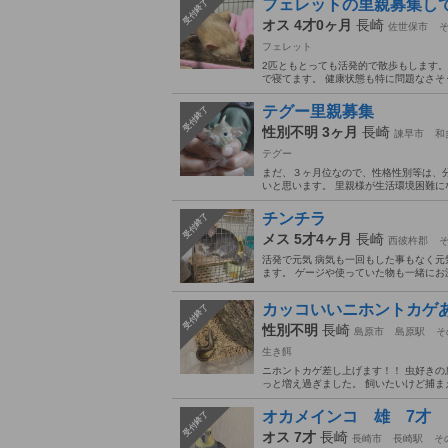
フェレットの里親募集し
受付終了
オス 4才0ヶ月
長崎
佐世保市
フェレット
2匹ともとっても活発的で散歩もします。
で寝てます。 健康状態も特に問題なさそう
テグー里親募集
受付終了
性別不明 3ヶ月
長崎
諫早市
和
テグー
まだ、３ヶ月位なので、性格性別等は、分
いと思います。 里親様が生活環境困難に
チンチラ
受付終了
メス 5才4ヶ月
長崎
西彼杵郡
活発で元気 病気も一回もした事もなく元
ます。 ゲージや使っていた物も一緒にお渡
カッコいいニホントカゲ
受付終了
性別不明
長崎
島原市
島原駅
そ
生き餌
ニホントカゲ差し上げます！！ 虫好きの
っと増え過ぎました。 飼いたいけど捕ま
オカメインコ 雄 7才
受付終了
オス 7才
長崎
長崎市
長崎駅
そ