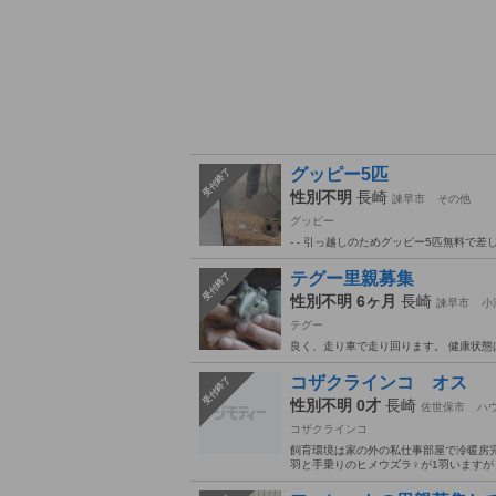
グッピー5匹
受付終了
性別不明
長崎
諫早市
その他
グッピー
- - 引っ越しのためグッピー5匹無料で
テグー里親募集
受付終了
性別不明 6ヶ月
長崎
諫早市
小
テグー
良く、走り車で走り回ります。 健康状態
コザクラインコ オス
受付終了
性別不明 0才
長崎
佐世保市
ハ
コザクラインコ
飼育環境は家の外の私仕事部屋で冷暖房
羽と手乗りのヒメウズラ♀が1羽いますが