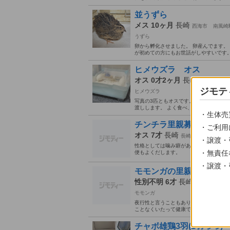
並うずら
メス 10ヶ月
長崎
西海市
南風崎
うずら
卵から孵化させました。 卵産んでます。
が初めての方にもお世話がしやすいです。
ヒメウズラ オス
オス 0才2ヶ月
長崎
平戸市
た
ジモテ
ヒメウズラ
写真の3匹ともオスです。 触られたり抱
渡しします。 よく食べ、よく動き回る元気
・生体売
チンチラ里親募集
・ご利用
オス 7才
長崎
長崎市
長崎駅
そ
・譲渡・
性格としては噛み癖がありはしますが、
・無責任
便もよくだします。
・譲渡・
モモンガの里親になって
性別不明 6才
長崎
長崎市
長崎
モモンガ
夜行性と言うこともあり、臆病な性格でた
ことなくいたって健康です。 こちらの生
チャボ雄鶏3羽(1羽づつ)