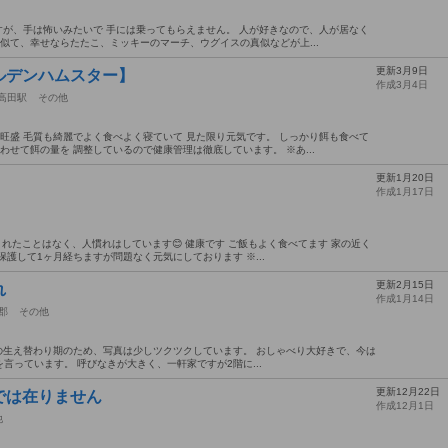
すが、手は怖いみたいで 手には乗ってもらえません。 人が好きなので、人が居なく
真似て、幸せならたたこ、ミッキーのマーチ、ウグイスの真似などが上...
更新3月9日
ルデンハムスター】
作成3月4日
高田駅
その他
心旺盛 毛質も綺麗でよく食べよく寝ていて 見た限り元気です。 しっかり餌も食べて
わせて餌の量を 調整しているので健康管理は徹底しています。 ※あ...
更新1月20日
作成1月17日
 噛まれたことはなく、人慣れはしています😊 健康です ご飯もよく食べてます 家の近く
護して1ヶ月経ちますが問題なく元気にしております ※...
更新2月15日
れ
作成1月14日
郡
その他
の生え替わり期のため、写真は少しツクツクしています。 おしゃべり大好きで、今は
言っています。 呼びなきが大きく、一軒家ですが2階に...
更新12月22日
では在りません
作成12月1日
他