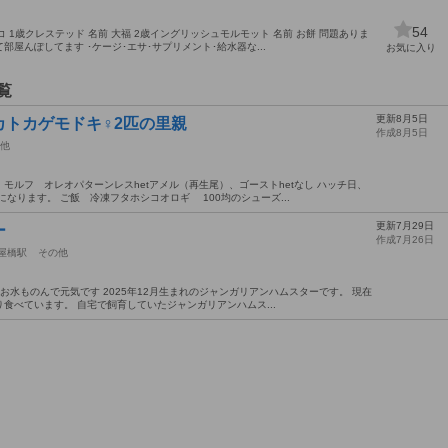
54
 1歳クレステッド 名前 大福 2歳イングリッシュモルモット 名前 お餅 問題ありま
屋んぽしてます ･ケージ･エサ･サプリメント･給水器な...
お気に入り
覧
更新8月5日
カトカゲモドキ♀2匹の里親
作成8月5日
他
 モルフ オレオパターンレスhetアメル（再生尾）、ゴーストhetなし ハッチ日、
なります。 ご飯 冷凍フタホシコオロギ 100均のシューズ...
更新7月29日
ー
作成7月26日
屋橋駅
その他
お水ものんで元気です 2025年12月生まれのジャンガリアンハムスターです。 現在
食べています。 自宅で飼育していたジャンガリアンハムス...