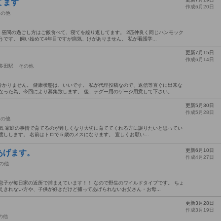
てます
作成6月20日
その他
 昼間の過ごし方はご飯食べて、寝てを繰り返してます。 2匹仲良く同じハンモック
です。 飼い始めて4年目ですが病気、けがありません。 私が看護学...
更新7月15日
作成6月14日
多田駅
その他
かりません。 健康状態は、いいです。 私が代理投稿なので、返信等直ぐに出来な
なった為、今回により募集致します。 後、テグー用のゲージ用意して下さい。
更新5月30日
作成5月28日
その他
気 家庭の事情で育てるのが難しくなり大切に育ててくれる方に譲りたいと思ってい
しします。 名前はトロで５歳のメスになります。 宜しくお願い...
更新6月10日
あげます。
作成4月27日
の他
息子が毎日家の近所で捕まえています！！ なので野生のワイルドタイプです。 ちょ
えきれない方や、子供が好きだけど捕ってあげられないお父さん・お母...
更新3月28日
作成3月19日
の他