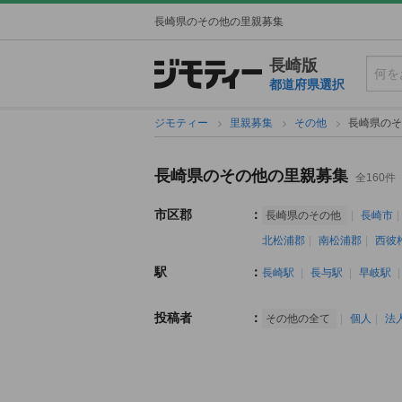
長崎県のその他の里親募集
長崎版
都道府県選択
ジモティー
里親募集
その他
長崎県のそ
長崎県のその他の里親募集
全160件
市区郡
：
長崎県のその他
長崎市
北松浦郡
南松浦郡
西彼
駅
：
長崎駅
長与駅
早岐駅
投稿者
：
その他の全て
個人
法