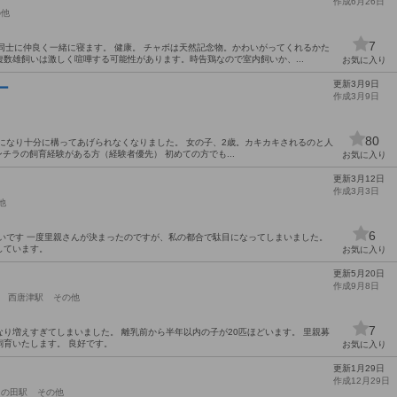
作成6月26日
の他
7
同士に仲良く一緒に寝ます。 健康。 チャボは天然記念物。かわいがってくれるかた
数雄飼いは激しく喧嘩する可能性があります。時告鶏なので室内飼いか、...
お気に入り
更新3月9日
ー
作成3月9日
80
になり十分に構ってあげられなくなりました。 女の子、2歳。カキカキされるのと人
ンチラの飼育経験がある方（経験者優先） 初めての方でも...
お気に入り
更新3月12日
作成3月3日
他
6
いです 一度里親さんが決まったのですが、私の都合で駄目になってしまいました。
しています。
お気に入り
更新5月20日
作成9月8日
西唐津駅
その他
7
り増えすぎてしまいました。 離乳前から半年以内の子が20匹ほどいます。 里親募
育いたします。 良好です。
お気に入り
更新1月29日
！
作成12月29日
山の田駅
その他