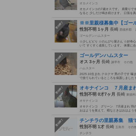
オカメインコ
オカメインコの7歳オスです。 肩乗りで
なると 少しだけ鳴き続けます。 口笛を
※※里親様募集中【ゴー
受付終了
性別不明 1ヶ月
長崎
西彼杵郡
ゴールデンハムスター
☆少しビビり ☆のんびり屋さん ☆好奇
いて すくすく成長しています。 体重に合
ゴールデンハムスター
受付終了
オス 3ヶ月
長崎
諫早市
その他
ハムスター
2025.10生まれ クロクマ 男の子です
で捨てられているところを保護しました 保
オキナインコ ７月産ま
受付終了
性別不明 0才7ヶ月
長崎
東彼杵
オキナインコ
オキナインコ グリーン 7月産まれ 羽
おはようを覚えて、暇なときはおはようを
チンチラの里親募集 猫
受付終了
性別不明 1才
長崎
五島市
その
チンチラ