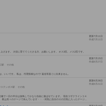
更新7月11日
作成7月11日
差し上げます。 大切に育ててくださる方、お願いします。 オス3匹、メス2匹です。
更新7月15日
作成6月27日
江駅
その他
は、いいです。 私は、代理投稿なので! 返信等直ぐに出来ません。
更新6月28日
作成6月21日
ウステンボス駅
その他
完備で一日の半分は放鳥してかなり自由に遊ばせています。 現在コザクラインコ４
 夜は其々のゲージで休んでいます・・・何気に自分のその日気に入ったゲージ...
更新7月19日