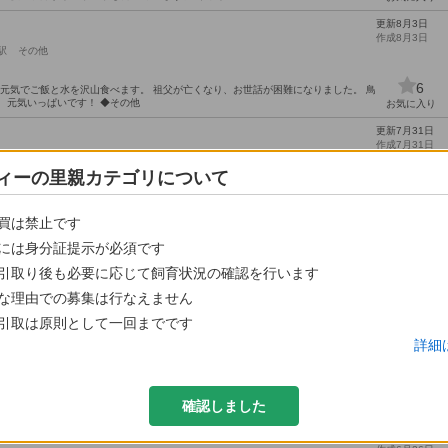
更新8月3日
作成8月3日
駅
その他
6
 元気でご飯と水を沢山食べます。 祖父が亡くなり、お世話が困難になりました。 鳥
 元気いっぱいです！ ◆その他
お気に入り
更新7月31日
作成7月31日
びら平戸口駅
その他
ィーの里親カテゴリについて
1
っこは苦手ですが、エサは手から食べてくれます。 オス鳴きするので大丈夫な方にお
な子たちです。 砂浴びもさせてます。 こちらが長崎県で...
お気に入り
買は禁止です
更新7月28日
には身分証提示が必須です
作成7月28日
の他
引取り後も必要に応じて飼育状況の確認を行います
頭は撫でさせてはくれます。 健康状態は年相応ではありますが、よく食べよく寝て
5
な理由での募集は行なえません
お気に入り
引取は原則として一回までです
更新8月4日
くれませんか？
作成7月28日
詳細
駅
その他
39
まに夜きする時があります。 親子(3から6歳計5匹) 今まで大きな病気怪我にかかる
確認しました
活環境変化に伴う為、モモンガの飼育歴のある方に限らせていただき...
お気に入り
更新6月26日