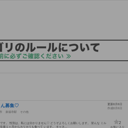
更新8月6日
さん募集♡
作成8月6日
市
泉福寺駅
その他
2
です。 性別は、私には分かりません♡ どうぞよろしくお願いします。 皆んな ミル
生後１ヶ月からカリカリも食べて います。 キャネ...
お気に入り