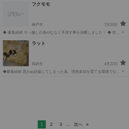
兵庫
西脇市
西脇市駅
その他
ロップ
フクモモ
て、抱っこももちろんさせてくれます♡ 問題なし ◆ワクチン摂取、去
勢手術の有無 無し 自宅ま...
神戸市
7月20日
◆ 募集経緯 引っ越しの為やむなく手放す事を決断しました！ ◆ 性格
や特徴 二匹ともオスで大人になりますが人馴れはしているので大丈夫
兵庫
神戸市
その他
フク
ラット
かと思います！ 飼育環境が変われば少しの間威嚇したりすることはあ
ると思いますが慣れれば問題...
高砂市
4月22日
◆募集経緯 思わぬ妊娠してしまった為、現状多頭を育てる環境でない
ので大切に育てていただける方募集しています。 生後1ヶ月ぐらいで
兵庫
高砂市
その他
ラット
離乳してます。 親は少し神経質でしたが噛んだりすることはありませ
ん。ゲージから放したら飼い主の...
1
2
3
...
次へ