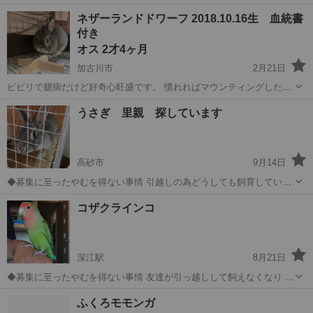
く可愛いで。 ６月21日に生まれました。 譲渡日は、授乳期終了後にな
兵庫
丹波市
石生駅
その他
ゴールデンハムスター
ネザーランドドワーフ 2018.10.16生 血統書
ります。 良好 詳細はメールにてお答えします。
付き
オス 2才4ヶ月
加古川市
2月21日
ビビリで臆病だけど好奇心旺盛です。 慣れればマウンティングしたり
撫でさせてくれたり、部屋で散歩の際は飛んだり走り回り嬉しそうで
兵庫
加古川市
その他
ネザーランドドワーフ
うさぎ 里親 探しています
す。 健康状態良好。 子供が産まれて全然構ってあげられなくなり、部
屋んぽもさせてやれないので可...
高砂市
9月14日
◆募集に至ったやむを得ない事情 引越しの為どうしても飼育していく
事が困難になりました。 あまり抱っこされるのを好みません。 無理に
兵庫
高砂市
その他
健康状態
コザクラインコ
抱っこすると噛みつくことがあります。 夜はケージの中で暴れている
事もありま...
深江駅
8月21日
◆募集に至ったやむを得ない事情 友達が引っ越しして飼えなくなり う
ちには たくさんのハムスターがいるので 飼えなく 可愛がってくれる
兵庫
神戸市
深江駅
その他
有無
ふくろモモンガ
方を探してます。 人馴れしてます。 性格はおとなしい。 夜は静かに