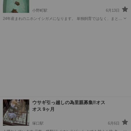
小野町駅
6月13日
24年産まれのニホンイシガメになります。 単独飼育ではなく、まとめ
て飼育していた為、尾切れしている個体もいます。 100%とは言い切
兵庫
小野市
小野町駅
その他
ニホンイシガメ
れませんが、オスです。 健康です。 寿命は20〜30年と言われており
ます。 希望者の方...
ウサギ引っ越しの為里親募集‼️オス
オス 9ヶ月
塚口駅
6月6日