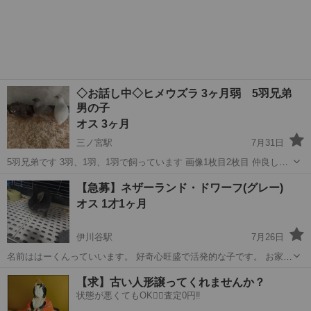
◇お話し中◇ヒメウズラ 3ヶ月弱 5羽兄弟
男の子
オス 3ヶ月
三ノ宮駅
7月31日
5羽兄弟です 3羽、1羽、1羽で飼っています 画像1枚目2枚目 仲良しの
３羽兄弟です 濃いグレー、グレー、白 →お話中 3枚目4枚目 いじめ
兵庫
神戸市
三ノ宮駅
その他
ヒメウズラ
【急募】ネザーランド・ドワーフ(グレー)
られてしまった子 茶 →お話中 5...
オス 1才1ヶ月
伊川谷駅
7月26日
名前ははーくんっていいます。 好奇心旺盛で活発的な子です。 お家に
帰る時は素直に帰ってくれます。 おやつの時は少し凶暴化しますすご
兵庫
神戸市
伊川谷駅
その他
【求】古い人形譲ってくれませんか？
くかわいいです。 至って健康です。 交通手段が無いため、車などで迎
状態が悪くてもOK🙆‍♀️査定0円‼️
えに来てくれる方にお願い...