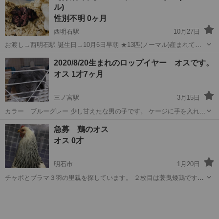
ル)
生活空間は実習先の会社が管理...
性別不明 0ヶ月
西明石駅
10月27日
お渡し→西明石駅 誕生日→10月6日早朝 ★13匹(ノーマル)産まれてま
す ★産まれてから今日で3週間になります。 いつでもお渡し可能です
兵庫
明石市
西明石駅
その他
ノーマル
2020/8/20生まれのロップイヤー オスです。
→昼間は仕事をしており、日時は要相談 ▲ハムスターの動きが活発で
オス 1才7ヶ月
性別の判断が難し...
三ノ宮駅
3月15日
カラー ブルーグレー 少し甘えたな男の子です。 ケージに手を入れよ
うとすると、撫でて下さいと言わんばかりに丸まって頭を出します。
兵庫
神戸市
三ノ宮駅
その他
ロップイヤー
急募 鶏のオス
近くを通るだけで、遊んでほしいと騒ぎます。 指をなめてきたり、す
オス 0才
りすりしてくる姿はとても可愛い...
明石市
1月20日
チャボとブラマ３羽の里親を探しています。 ２枚目は蓑曳矮鶏です。
良好 苦情が入り里親を探すことにしました。 迎えに来れる方お願いし
兵庫
明石市
その他
ブラマ
ます。