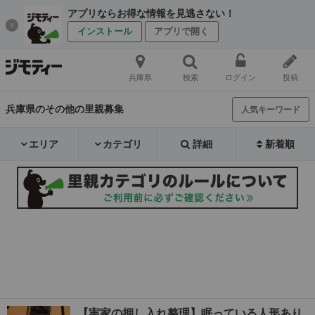
アプリならお得な情報を見逃さない！
インストール
アプリで開く
兵庫県
検索
ログイン
投稿
兵庫県のその他の里親募集
人気キーワード
エリア
カテゴリ
詳細
新着順
【実家の押し入れ整理】眠っている人形あり