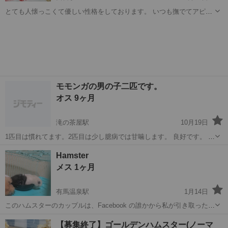
とても人懐っこくて優しい性格をしております。 いつも撫でてアピー
ルをしてくるいい子で、遊んでもらったり撫でてもらったりするのが
兵庫
西宮市
西宮駅
その他
うさぎ
大好きな子です。 最初は少しビビりだったのですが、慣れたらとても
懐いてくれます。 すごく元気に...
モモンガの男の子二匹です。
オス 9ヶ月
滝の茶屋駅
10月19日
1匹目は慣れてます。2匹目は少し臆病では甘噛します。 良好です。 早
くとりにきてくれる方を優先させていただきます。 よろしくおねがい
兵庫
神戸市
滝の茶屋駅
その他
モモンガ
Hamster
します。
メス 1ヶ月
有馬温泉駅
1月14日
このハムスターのカップルは、Facebook の誰かから私が引き取ったも
のです。彼らはそれらを配る記事を投稿したか、フィールドでそれら
兵庫
神戸市
有馬温泉駅
その他
ハムスター
【募集終了】ゴールデンハムスター(ノーマ
をリリースしました。それは残酷な行為でした。私は技能実習生で、