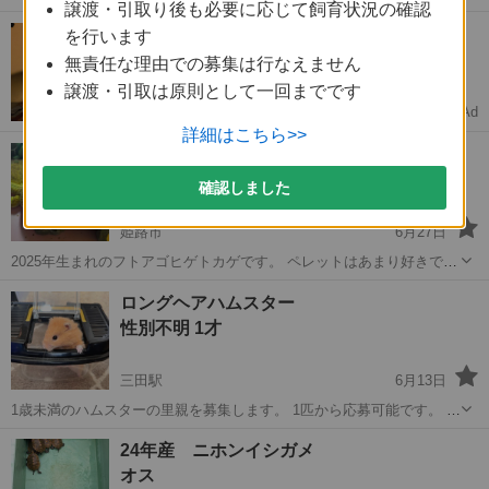
譲渡・引取り後も必要に応じて飼育状況の確認
りに来てくださる方から好きなカラー連れて帰ってください 性別は不
兵庫
宝塚市
雲雀丘花屋敷駅
その他
性格
【求】古い人形譲ってくれませんか？
を行います
明 大事にしてくれる方 今回に限り里親募集します これ以上の交配を
状態が悪くてもOK🙆‍♀️査定0円‼️
避けるため1匹1匹わけます
無責任な理由での募集は行なえません
譲渡・引取は原則として一回までです
Ad
COYASH
詳細はこちら>>
フトアゴヒゲトカゲ
性別不明 1才0ヶ月
確認しました
姫路市
6月27日
2025年生まれのフトアゴヒゲトカゲです。 ペレットはあまり好きでは
なく食べませんが、 小松菜が大好きで毎日食べてます！ ブルーベリー
兵庫
姫路市
その他
フトアゴヒゲトカゲ
ロングヘアハムスター
とハニーワームも大好きで太らない程度にあげてます！ お風呂後には
性別不明 1才
抱っこされるのが好きで...
三田駅
6月13日
1歳未満のハムスターの里親を募集します。 1匹から応募可能です。 1
枚目 葡萄目、オレンジっぽいキンクマ♂ かなりビビり、上級者向けor
兵庫
三田市
三田駅
その他
ハムスター
24年産 ニホンイシガメ
観賞用 毛色がいちばん綺麗！ 2枚目 クロクマ？焦げ茶♂ ビビりですが
オス
懐きそうです。...