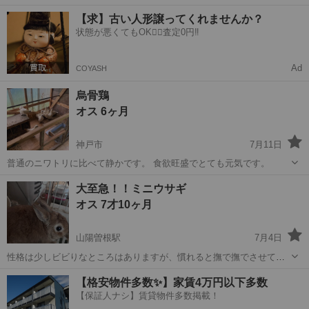
8センチ程度 多少の尾切れはあるかもしれません。 繁殖個体で昨冬は
兵庫
神戸市
新長田駅
その他
ニホンイシガメ
【求】古い人形譲ってくれませんか？
保温飼育しています。 エサはカメプロス、レプトミンなどを与えてい
状態が悪くてもOK🙆‍♀️査定0円‼️
ます 元気で餌も良く食...
Ad
COYASH
烏骨鶏
オス 6ヶ月
神戸市
7月11日
普通のニワトリに比べて静かです。 食欲旺盛でとても元気です。
兵庫
神戸市
その他
烏骨鶏
大至急！！ミニウサギ
オス 7才10ヶ月
山陽曽根駅
7月4日
性格は少しビビりなところはありますが、慣れると撫で撫でさせてく
れます。 もっと、慣れれば自分の方から撫でてと頭を持ってきます🐰
兵庫
高砂市
山陽曽根駅
その他
性格
【格安物件多数✨】家賃4万円以下多数
食欲旺盛です🍚 少し、鼻炎を持ってるみたいで、時々、クシャミをし
【保証人ナシ】賃貸物件多数掲載！
ます。 新しいお家で、優しい...