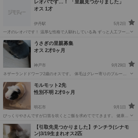
レオパです…！ 「里親見つかりました」
望の子でない場合も引き取りいただける方でお願いします。 とても元
オス 1才
気よく動き食...
伊丹駅
5月2日
一才のレオパです！ 温厚な性格で人馴れしている為 ずっと人工フード
をピンセットで渡しています 勢いよく食べる姿が可愛いですし体も綺
兵庫
伊丹市
伊丹駅
その他
レオパ
うさぎの里親募集
麗な黄色です☺️ 尻尾も細くなくですが比較的小さくて痩せ型です 元気
オス 2才0ヶ月
に歩き回っているので健康...
神戸市
9月29日
ネザーランドドワーフ2歳のオスです。 体毛はグレー寄りのブルーで
す。 活発で走り回ります！ 慣れてきたら撫でろと言わんばかりにペロ
兵庫
神戸市
その他
ブルー
モルモット2先
ペロしてきます！ トイレ以外ではしません。 めちゃくちゃ元気です。
性別不明 2才0ヶ月
部屋中走り...
明石市
9月1日
びっくりやさんですが口笛を吹くとご飯を求めてでてきます。 健康的
です。 ゲージから全て飼育に必要なものも一緒にわたします。
兵庫
明石市
その他
モルモット
【引取先見つかりました】チンチラ(シナモ
ン)3/19生まれオス2匹