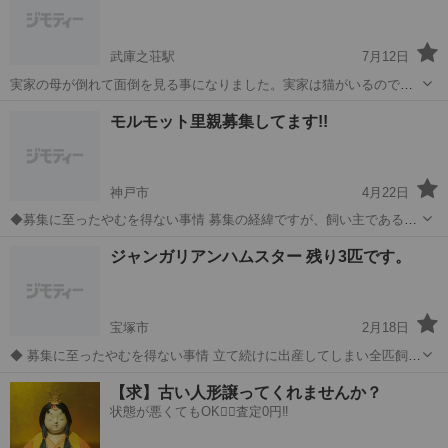
寝てます。 ゲージもあり...
武庫之荘駅
7月12日
実家の母が倒れて面倒を見る事になりました。実家は猫がいるのでモ
モンガを飼う事ができません。 とても大人し、噛みません。 良好 ワ
兵庫
伊丹市
武庫之荘駅
その他
モモンガ
モルモット里親募集してます!!
クチン接種、手術は、していません オス1匹2歳 メス1匹2歳
神戸市
4月22日
◆募集に至ったやむを得ない事情 募集の経緯ですが、飼い主である私
が、 モルモットの主食であるオオアワガエリ(チモシー)のアレルギー
兵庫
神戸市
その他
モルモット
ジャンガリアンハムスター 残り3匹です。
になってしまったため、里親を募集致します。 ·基本的には、臆病なの
で隠れています。 ·エサも...
宝塚市
2月18日
◆ 募集に至ったやむを得ない事情 立て続けに出産してしまい全匹飼う
のが難しくなってしまいました。 現在では違うゲージに入れておりこ
兵庫
宝塚市
その他
去勢手術
【求】古い人形譲ってくれませんか？
れ以上増えないようにしております。 ◆ 性格や特徴 活発で元気に動
状態が悪くてもOK🙆‍♀️査定0円‼️
き回ります。 人懐こく...