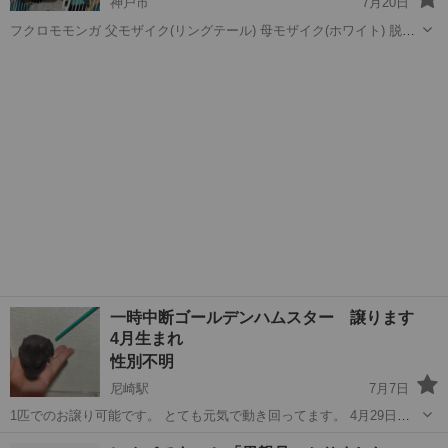
神戸市
7月20日
フクロモモンガ 父モザイク(リングテール) 母モザイク(ホワイト) 脱嚢
6/13 性別不明 判明しましたらお知らせいたします。 まだ人馴れして
兵庫
神戸市
その他
フクロモモンガ
いないので威嚇します。触っても怒らないのでこれから愛情持って育
てていただければ懐き...
一時中断ゴールデンハムスター 譲ります
4月生まれ
性別不明
尼崎駅
7月7日
1匹でのお譲り可能です。 とても元気で動き回ってます。 4月29日生
まれ 性別の希望があればおっしゃってください^_^ 素人判断なので希
兵庫
尼崎市
尼崎駅
その他
ハムスター