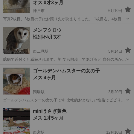
オス 0才3ヶ月
神戸市
6月10日
写真2枚目、3枚目の子はお譲り先が決まりました。 1枚目右、4枚目、
5枚目のお家を探しております。 現在多数の問い合わせを頂いてま
兵庫
神戸市
その他
シナモン
メンフクロウ
す。 内容吟味して決めさせていただきます。 シナモン2歳メスとシナ
性別不明 3才
モン1歳...
西二見駅
5月14日
臆病で近付くと威嚇されます。笑 でも散歩してあげると 自分の所から
離れません。 健康だと思います。 取りに来れる方のみお願いします。
兵庫
明石市
西二見駅
その他
ゴールデンハムスターの女の子
場所次第では相談も聞きます。
メス 4ヶ月
岡場駅
3月20日
ゴールデンハムスターの女の子です 比較的おとなしい性格でビビりで
す。 餌もよく食べて、よく動き回ってるいるので 健康な個体です 生
兵庫
西宮市
岡場駅
その他
ゴールデンハムスター
miniうさぎ黄色
き物という性質上取引後の病気、怪我などの責任は一切問いかねませ
メス 1才5ヶ月
ん。
西宮駅
12月10日