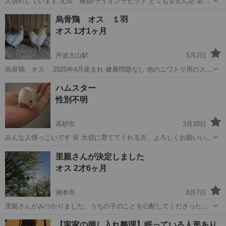
人慣れしています 元気 種類/ライオンラビット とても甘えん坊 名前
呼んだらきます。 まずは相談下さい。宜しくお願いします ゲージは付
兵庫
尼崎市
塚口駅
その他
ライオンラビット
烏骨鶏 オス １羽
きません。迎えに来てくださる方で 宜しくお願いします。
オス 1才1ヶ月
丹波大山駅
5月2日
烏骨鶏 オス 2025年4月産まれ 健康問題なし 他のニワトリ用のスペ
ース確保の為、写真の烏骨鶏の中からオス１羽の里親を募集していま
兵庫
丹波市
丹波大山駅
その他
烏骨鶏
ハムスター
す。
性別不明
高砂市
3月10日
みんな人懐っこいです 良 大切に育ててくれる方、よろしくお願いいた
します。 (追記3月11日) 画像2枚目の子と画像ない子の2匹まとめての
兵庫
高砂市
その他
ハムスター
里親さんが決定しました
里親様決まり、残り4匹になります。 (追記3月2...
オス 2才6ヶ月
洲本市
8月7日
里親さんがみつかりました。うちの子のことを心配してくださった皆
様 ありがとうございました。 健康。
兵庫
洲本市
その他
つけ
【実家の押し入れ整理】眠っている人形あり