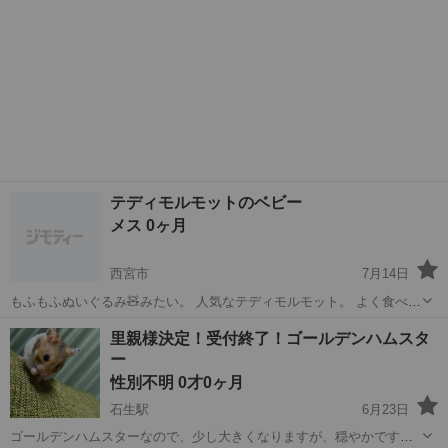
テディモルモットのベビー
メス 0ヶ月
西宮市
7月14日
もふもふぬいぐるみ🧸みたい。 人気なテディモルモット。 よく食べよ
く遊んで元気いっぱいです。 健康状態はとても良いです。 ペレットも
兵庫
西宮市
その他
モルモット
里親様決定！受付終了！ゴールデンハムスタ
牧草もお野菜もよく食べます。 特にお野菜をあげる時間になると、ク
ー
ゥイクゥイ...
性別不明 0才0ヶ月
石生駅
6月23日
ゴールデンハムスターなので、少し大きくなりますが、穏やかですご