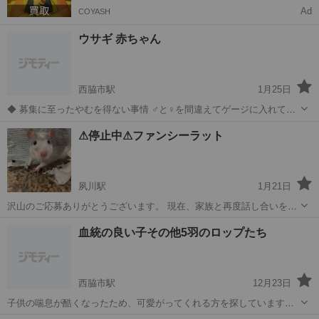
Ad
COYASH
ウサギ 赤ちゃん
西脇市駅
1月25日
◆ 募集に至ったやむを得ない事情 ♂と♀を間違えてゲージに入れてし
まい 赤ちゃんが生まれました(>_<) 今後気をつけます。。 白ロップイ
兵庫
西脇市
西脇市駅
その他
⚠︎停止中⚠︎ファンシーラット
ヤー4ヶ月も一緒に出します。 ◆ 性格や特徴 皆おっとりした元気物で
す！ ◆ 健...
夙川駅
1月21日
沢山のご応募ありがとうございます。 現在、家族と再度話し合いをし
ており、進行が分からない状況なのでしばらく募集を停止させて頂き
兵庫
西宮市
夙川駅
その他
梅田
血統の良い子その他5羽のロップたち
ます。 我が家でお迎えできる結果となる事を願っていますが、 やむを
得ない結果になってしまった...
西脇市駅
12月23日
子供の喘息が酷くなったため、可愛がってくれる方を探しています。
おっとりさん、甘えたさん、元気っ子くん、沢山の感情を持ってい