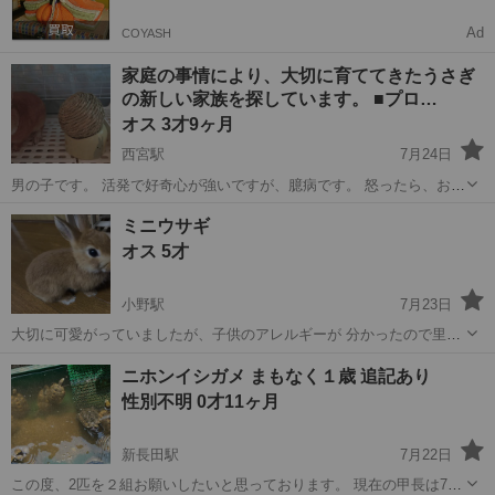
Ad
COYASH
家庭の事情により、大切に育ててきたうさぎ
の新しい家族を探しています。 ■プロ…
オス 3才9ヶ月
西宮駅
7月24日
男の子です。 活発で好奇心が強いですが、臆病です。 怒ったら、おし
こ外で散る癖があります。 ・オス ・4歳 ・未去勢 ・室内飼育 ・健康
兵庫
西宮市
西宮駅
その他
ミニウサギ
状態は良好 ・責任を持って飼育してくださる方 ・室内で適切な環境を
オス 5才
整えてくださる方 ...
小野駅
7月23日
大切に可愛がっていましたが、子供のアレルギーが 分かったので里親
さんを探しています。 家族の一員として大切にしてくださるかたお願
兵庫
小野市
小野駅
その他
ウサギ
ニホンイシガメ まもなく１歳 追記あり
いします。 穏やかで人馴れしています。 なでなでが大好きです。 チ
性別不明 0才11ヶ月
モシーのボールよく遊びます...
新長田駅
7月22日
この度、2匹を２組お願いしたいと思っております。 現在の甲長は7〜