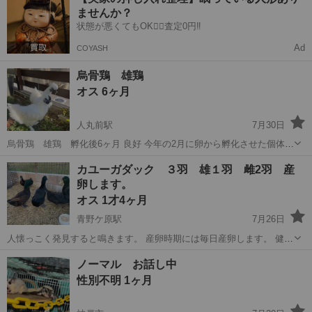
ませんか？
状態が悪くてもOK🙆‍♀️査定0円‼️
Ad
COYASH
烏骨鶏 雄鶏
オス 6ヶ月
人丸前駅
7月30日
烏骨鶏 雄鶏 孵化後6ヶ月 良好 今年の2月に卵から孵化させた個体で
す。雄が2羽いますが、1羽単独での譲渡も可能です。雌はおりませ
兵庫
明石市
人丸前駅
その他
烏骨鶏
カユーガダック ３羽 雄１羽 雌2羽 産
ん。 対面引渡しのみの対応です。これまでの飼育方法など詳細は問い
卵します。
合わせください。 引渡...
オス 1才4ヶ月
青野ケ原駅
7月26日
人懐っこく発見すると鳴きます。 産卵時期には毎日産卵します。 健康
です。 特に病気にもかかったことがありません。 ３羽一緒に引き取っ
兵庫
加東市
青野ケ原駅
その他
アヒル
ノーマル お話し中
て頂ける方を優先させて頂きます。 引取りに来て頂けるかた限定でお
性別不明 1ヶ月
願い致します。