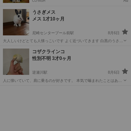
Ad
COYASH
うさぎメス
メス 1才10ヶ月
尼崎センタープール前駅
8月6日
大人しいけどとても人懐っこいです よく近づいてきます 白黒のうさぎ
ちゃんです 悪いところはありません 最後まで責任持ってお世話してく
兵庫
尼崎市
尼崎センタープール前駅
その他
コザクラインコ
れる方をさがしています 食べてたご飯やおやつ牧草もお渡しします
性別不明 3才0ヶ月
逆瀬川駅
8月6日
人に懐いていて、肩に乗るのが好きです。 本気で噛まれたことはあり
ません。 (他人にあわせたことはないので飼い主以外はわかりません)
兵庫
宝塚市
逆瀬川駅
その他
コザクラインコ
毛引きがあります 半年ほど前に引っ越して環境が変わってから少しず
つ毛引きが始まりました。...