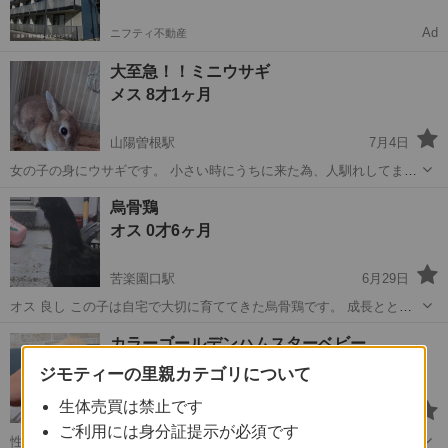
Ad
ニフティ不動産
大至急！！ミニウサギ
メス 8才1ヶ月
山陽曽根駅
7月4日
女の子の身にウサギです。 小さい時にうちに来た為、人馴れしてます
🐰 撫で撫で、大好き❤ 手を出すと自分から撫でてと頭を持ってきま
兵庫
高砂市
山陽曽根駅
その他
烏骨鶏
す。 健康状態は良好です！ 大事に見て頂きたく、その後も時々 ご連
オス 0才6ヶ月
絡を取り合えて状況を教えて...
苦楽園口駅
6月29日
オス 良し この子は自宅で大切に育ててきた烏骨鶏です。 成長ととも
にオスであることが分かり、鳴き声や将来的な飼育環境を考えた結
兵庫
西宮市
苦楽園口駅
その他
烏骨鶏
カラーゴールデンハムスターベビー
果、この子にとってより良い環境で暮らしてもらうことが幸せだと判
性別不明
断し、新しいご家族を募集すること...
ジモティーの里親カテゴリについて
生体売買は禁止です
雲雀丘花屋敷駅
6月28日
ご利用には身分証提示が必須です
性格は親ハムに任せてて分かりません 健康状況は良好 今週中に引き取