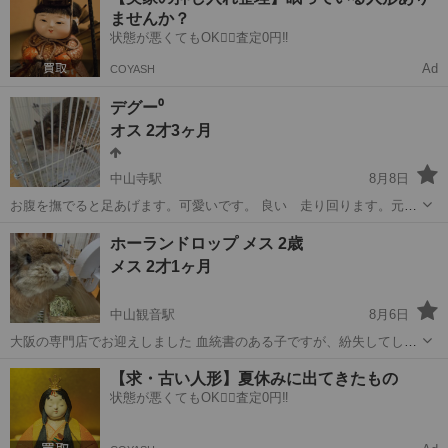
ませんか？
状態が悪くてもOK🙆‍♀️査定0円‼️
Ad
COYASH
デグー⁰
オス 2才3ヶ月
中山寺駅
8月8日
お腹を撫でると足あげます。可愛いです。 良い 走り回ります。元気
です。 暑がり 募集内容を詳しくと言われましたので書きます。育て
兵庫
宝塚市
中山寺駅
その他
デグー
ホーランドロップ メス 2歳
る人がいなくなります。 お譲りする物 １万円お渡しします。（餌代
メス 2才1ヶ月
交通費） ２階縦の大き...
中山観音駅
8月6日
大阪の専門店でお迎えしました 血統書のある子ですが、紛失してしま
い証明書はないです 大人しく人懐っこいです トイレは覚えています
兵庫
宝塚市
中山観音駅
その他
ホーランドロップ
【求・古い人形】夏休みに出てきたもの
病気もなく健康です 写真に写っている飼育用品一式、チモシー、ペレ
状態が悪くてもOK🙆‍♀️査定0円‼️
ットも一緒にお渡しできます...