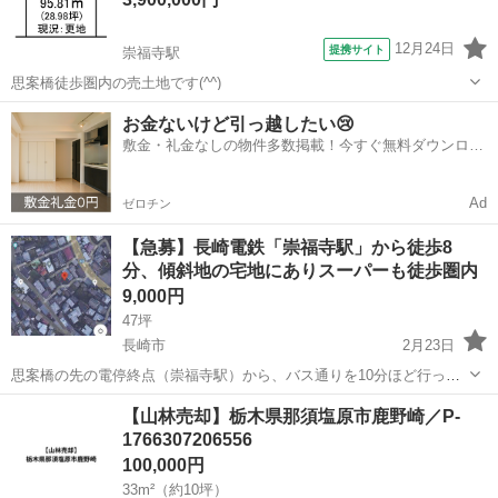
12月24日
提携サイト
崇福寺駅
思案橋徒歩圏内の売土地です(^^)
長崎
長崎市
崇福寺駅
土地販売/土地売買
お金ないけど引っ越したい😢
敷金・礼金なしの物件多数掲載！今すぐ無料ダウンロー
ド✨
Ad
ゼロチン
【急募】長崎電鉄「崇福寺駅」から徒歩8
分、傾斜地の宅地にありスーパーも徒歩圏内
9,000円
47坪
長崎市
2月23日
思案橋の先の電停終点（崇福寺駅）から、バス通りを10分ほど行った
ところです。 傾斜地の住宅地内にあり、徒歩圏内にスーパーもありま
長崎
長崎市
土地販売/土地売買
【山林売却】栃木県那須塩原市鹿野崎／P-
す。 現在は更地になっています。 上下水道はあります。 土地への出
1766307206556
入り口が階段となっ...
100,000円
33m²（約10坪）