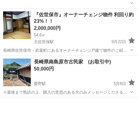
長崎
長崎市
土地販売/土地売買
『佐世保市』オーナーチェンジ物件 利回り約
23%！！
2,000,000円
54.6㎡
北佐世保駅
9月22日
長崎県佐世保市・若葉町にあるオーナーチェンジ戸建て物件のご紹介
です。 購入時から毎月 家賃収入 3.8万円 が確実に得られる安定した投
長崎
佐世保市
北佐世保駅
土地販売/土地売買
長崎県南島原市古民家 (お取引中)
資物件となっております。 間取りは使い勝手の良い 3DK。 最寄りの
50,000円
バス停が近く、佐世保...
愛野駅
5月8日
※最後まで熟読の上、購入の意思のある方のみメッセージくださるよ
うお願いします。 多数のお問い合わせがあり冷やかしや内容を明らか
長崎
南島原市
愛野駅
土地販売/土地売買
に読んでいないと思われるお問い合わせには返信ができません。 手続
きは必ず一月以内に完了できる方...