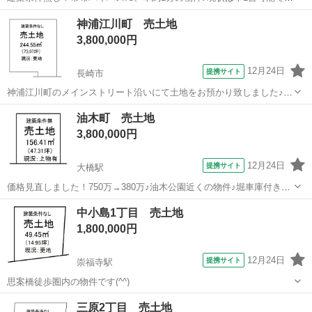
す。お好きな建設会社で建築頂けます。
長崎
長崎市
土地販売/土地売買
神浦江川町 売土地
3,800,000円
12月24日
提携サイト
長崎市
神浦江川町のメインストリート沿いにて土地をお預かり致しました♪車
可能です♪73坪の広めの土地です♪
長崎
長崎市
土地販売/土地売買
油木町 売土地
3,800,000円
12月24日
提携サイト
大橋駅
価格見直しました！750万→380万♪油木公園近くの物件♪堀車庫付き♪
少し歩けば長崎科学館です♪
長崎
長崎市
大橋駅
土地販売/土地売買
中小島1丁目 売土地
1,800,000円
12月24日
提携サイト
崇福寺駅
思案橋徒歩圏内の物件です(^^)
長崎
長崎市
崇福寺駅
土地販売/土地売買
三原2丁目 売土地