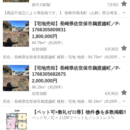
新中川町駅
7月9日
【商談不成立により再投稿です。】 長崎市鳴滝町（山林）県立鳴滝高
校上、景観良し。 ＊建設可能地、施設用地、事業用地などに？ ＊一坪
長崎
長崎市
新中川町駅
土地販売/土地売買
物件
【宅地売却】長崎県佐世保市鵜渡越町／P-
=10,000→8,000→7,000→5,000円（❗️価格は一坪の価格です。) 少...
1766305809831
1,800,000円
84.79m²（約26坪）
佐世保駅
6月30日
所在：長崎県佐世保市鵜渡越町 種類：宅地 地積：84.79m²（約26坪）
価格：180万円 交通：JR佐世保線「佐世保駅」より車で約15分 物件の
長崎
佐世保市
佐世保駅
土地販売/土地売買
【宅地売却】長崎県佐世保市鵜渡越町／P-
魅力： 長崎県佐世保市の閑静な住宅エリア、鵜渡越町の宅地です...
1766305682675
2,000,000円
96.19m²（約29坪）
佐世保駅
6月30日
所在：長崎県佐世保市鵜渡越町 種類：宅地 地積：96.19m²（約29坪）
価格：200万円 交通：JR佐世保線「佐世保駅」より車で約15分 物件の
長崎
佐世保市
佐世保駅
土地販売/土地売買
宅地
【ペット可×敷礼ゼロ🉐】物件🏠を多数掲載‼️
魅力： 長崎県佐世保市の閑静な住宅エリア、鵜渡越町の宅地です...
ペット可／広々２LDKでペットもノンストレス🐾