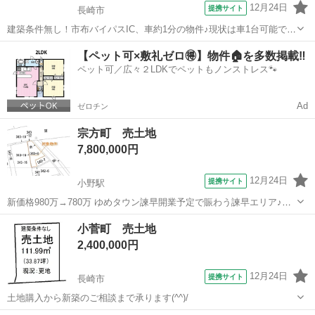
12月24日
提携サイト
長崎市
建築条件無し！市布バイパスIC、車約1分の物件♪現状は車1台可能で
す。お好きな建設会社で建築頂けます。
長崎
長崎市
土地販売/土地売買
【ペット可×敷礼ゼロ🉐】物件🏠を多数掲載‼️
ペット可／広々２LDKでペットもノンストレス🐾
Ad
ゼロチン
宗方町 売土地
7,800,000円
12月24日
提携サイト
小野駅
新価格980万→780万 ゆめタウン諫早開業予定で賑わう諫早エリア♪小
野小学校近く・国道沿いの物件です(^^)/
長崎
諫早市
小野駅
土地販売/土地売買
小菅町 売土地
2,400,000円
12月24日
提携サイト
長崎市
土地購入から新築のご相談まで承ります(^^)/