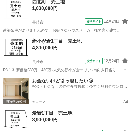
西北町 売土地
1,000,000円
12月24日
提携サイト
長崎市
建築条件がありませんので、お好きなハウスメーカー様で家が建てれ
ます！
長崎
長崎市
土地販売/土地売買
新小が倉1丁目 売土地
4,800,000円
12月24日
提携サイト
長崎市
R8.1.31新価格580万→480万♪人気の新小が倉エリア♪南向き日当り、
眺望良好です♪堀車庫1台♪
長崎
長崎市
土地販売/土地売買
お金ないけど引っ越したい😢
敷金・礼金なしの物件多数掲載！今すぐ無料ダウンロー
ド✨
Ad
ゼロチン
愛宕1丁目 売土地
3,900,000円