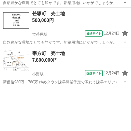
自然豊かな環境でとても静かです。新築用地にいかがでしょうか。
長崎
長崎市
蛍茶屋駅
土地販売/土地売買
芒塚町 売土地
500,000円
12月24日
提携サイト
蛍茶屋駅
自然豊かな環境でとても静かです。新築用地にいかがでしょうか。
長崎
長崎市
蛍茶屋駅
土地販売/土地売買
宗方町 売土地
7,800,000円
12月24日
提携サイト
小野駅
新価格980万→780万 ゆめタウン諫早開業予定で賑わう諫早エリア♪小
野小学校近く・国道沿いの物件です(^^)/
長崎
諫早市
小野駅
土地販売/土地売買