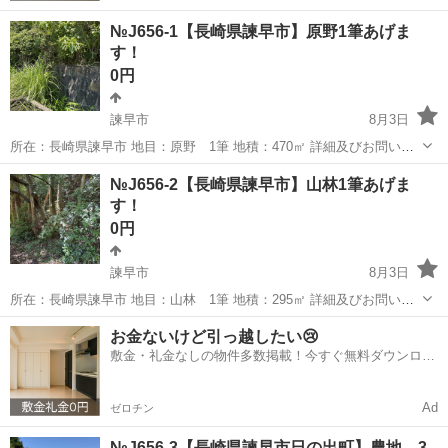
№J656-1【長崎県諫早市】原野1筆あげま
す！
0円
諫早市
8月3日
所在：長崎県諫早市 地目：原野 1筆 地積：470㎡ 詳細及びお問い合
わせは下記URLからお願い致します。 詳細：https://souzokutochi-
長崎
諫早市
土地販売/土地売買
所有者
№J656-2【長崎県諫早市】山林1筆あげま
kokkokizoku.com/deflug/nagasak...
す！
0円
諫早市
8月3日
所在：長崎県諫早市 地目：山林 1筆 地積：295㎡ 詳細及びお問い合
わせは下記URLからお願い致します。 詳細：https://souzokutochi-
長崎
諫早市
土地販売/土地売買
山林
お金ないけど引っ越したい😢
kokkokizoku.com/deflug/nagasak...
敷金・礼金なしの物件多数掲載！今すぐ無料ダウンロー
ド✨
Ad
ゼロチン
№J656-3【長崎県諫早市日の出町】農地 3