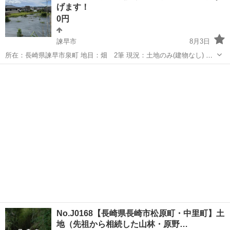
げます！
0円
諫早市
8月3日
所在：長崎県諫早市泉町 地目：畑 2筆 現況：土地のみ(建物なし) 地
積：2筆合計 536㎡ 詳細及びお問い合わせは下記URLからお願い致し
長崎
諫早市
土地販売/土地売買
農地
ます。 詳細：https://souzokutochi-kokkokizo...
No.J0168【長崎県長崎市松原町・中里町】土
地（先祖から相続した山林・原野…