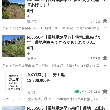
筆あげます！
0円
諫早市
8月3日
所在：長崎県諫早市日の出町 地目：畑 3筆 現況：土地のみ(建物な
し) 地積：3筆合計 457㎡ 詳細及びお問い合わせは下記URLからお
長崎
諫早市
土地販売/土地売買
農地
№J656-4【長崎県諫早市】宅地1筆あげま
願い致します。 詳細：https://souzokutochi-kokkok...
す！農地利用もできるかもしれません。
0円
諫早市
8月3日
所在：長崎県諫早市 地目：宅地 1筆 地積：310.45㎡ 詳細及びお問い
合わせは下記URLからお願い致します。 詳細：https://souzokutochi-
長崎
諫早市
土地販売/土地売買
宅地
女の都3丁目 売土地
kokkokizoku.com/deflug/naga...
12,800,000円
3月22日
提携サイト
長与駅
ファミリーマート女の都店、通り沿いの角地物件♪建築条件無し♪スー
パー・小学校も近く生活便利地です♪現在古家有ですが売主様にて解体
長崎
長崎市
長与駅
土地販売/土地売買
№J656-5【長崎県諫早市泉町】農地 2筆あ
してお渡し致します(^^)/