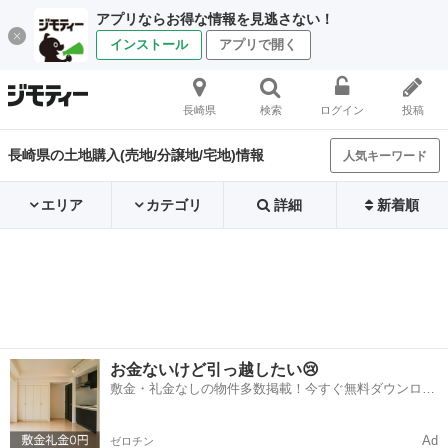
アプリならお得な情報を見逃さない！
インストール
アプリで開く
長崎県
検索
ログイン
投稿
長崎県の土地購入(売地/分譲地/宅地)情報
人気キーワード
エリア
カテゴリ
詳細
新着順
お金ないけど引っ越したい😢
敷金・礼金なしの物件多数掲載！今すぐ無料ダウンロー
ド✨
Ad
ゼロチン