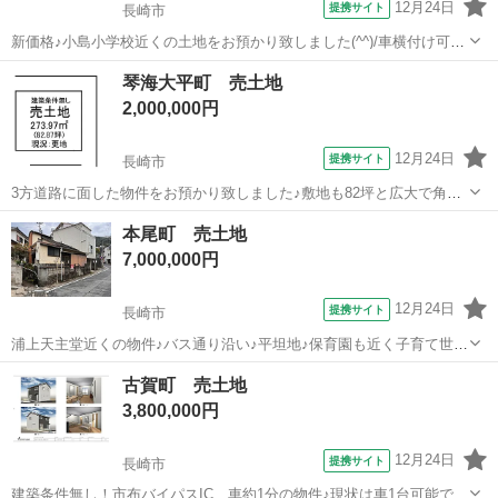
12月24日
提携サイト
長崎市
新価格♪小島小学校近くの土地をお預かり致しました(^^)/車横付け可
（軽自動車のみ）。
長崎
長崎市
土地販売/土地売買
琴海大平町 売土地
2,000,000円
12月24日
提携サイト
長崎市
3方道路に面した物件をお預かり致しました♪敷地も82坪と広大で角地
の為、人気の平屋の計画も◎です♪
長崎
長崎市
土地販売/土地売買
本尾町 売土地
7,000,000円
12月24日
提携サイト
長崎市
浦上天主堂近くの物件♪バス通り沿い♪平坦地♪保育園も近く子育て世代
に最適♪
長崎
長崎市
土地販売/土地売買
古賀町 売土地
3,800,000円
12月24日
提携サイト
長崎市
建築条件無し！市布バイパスIC、車約1分の物件♪現状は車1台可能で