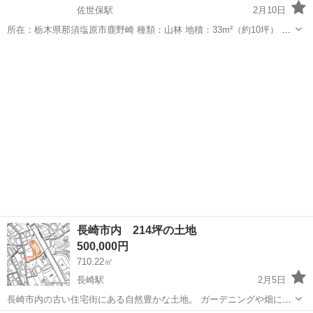
佐世保駅
2月10日
所在：栃木県那須塩原市鹿野崎 種類：山林 地積：33m²（約10坪） 価
格：10万円 交通：JR東北本線「黒磯駅」より車で約16分 物件の魅
長崎
佐世保市
佐世保駅
土地販売/土地売買
山林
力： 那須高原エリアに近い、那須塩原市鹿野崎の超コンパクトな山林
です...
長崎市内 214坪の土地
500,000円
710.22㎡
長崎駅
2月5日
長崎市内の古い住宅街にある自然豊かな土地。 ガーデニングや畑に最