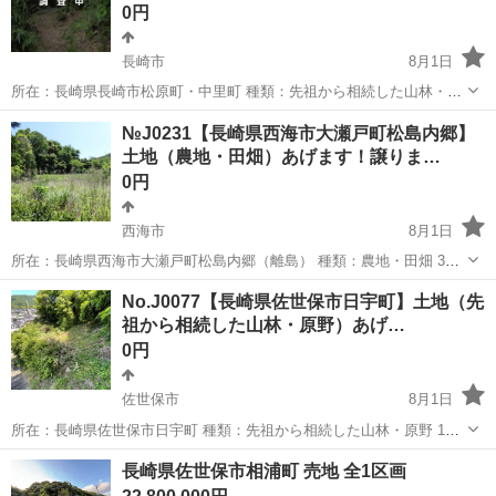
0円
長崎市
8月1日
所在：長崎県長崎市松原町・中里町 種類：先祖から相続した山林・原
野 7筆 地積：山林7筆合計 14516㎡(公簿面積) 詳細及びお問い合わせ
長崎
長崎市
土地販売/土地売買
№J0231【長崎県西海市大瀬戸町松島内郷】
は下記URLからお願い致します。 詳細：https://souzokutoc...
土地（農地・田畑）あげます！譲りま…
0円
西海市
8月1日
所在：長崎県西海市大瀬戸町松島内郷（離島） 種類：農地・田畑 3筆
地積：3筆合計 1,302㎡（畑①81㎡＋畑②154㎡＋畑③1067㎡）(公簿
長崎
西海市
土地販売/土地売買
農地
No.J0077【長崎県佐世保市日宇町】土地（先
面積) 詳細及びお問い合わせは下記URLからお願い致します。 詳細：
祖から相続した山林・原野）あげ…
h...
0円
佐世保市
8月1日
所在：長崎県佐世保市日宇町 種類：先祖から相続した山林・原野 1筆
地積：265㎡(公簿面積) 詳細及びお問い合わせは下記URLからお願い致
長崎
佐世保市
土地販売/土地売買
長崎県佐世保市相浦町 売地 全1区画
します。 詳細：https://souzokutochi-kokkokizo...