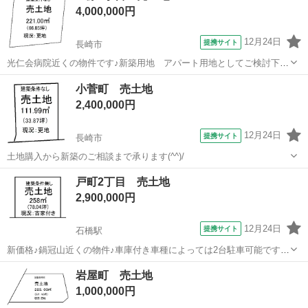
4,000,000円
12月24日
提携サイト
長崎市
光仁会病院近くの物件です♪新築用地 アパート用地としてご検討下さ
い♪
長崎
長崎市
土地販売/土地売買
小菅町 売土地
2,400,000円
12月24日
提携サイト
長崎市
土地購入から新築のご相談まで承ります(^^)/
長崎
長崎市
土地販売/土地売買
戸町2丁目 売土地
2,900,000円
12月24日
提携サイト
石橋駅
新価格♪鍋冠山近くの物件♪車庫付き車種によっては2台駐車可能です♪
前面道路約6Mで駐車もしやすいです(^^)/
長崎
長崎市
石橋駅
土地販売/土地売買
岩屋町 売土地
1,000,000円