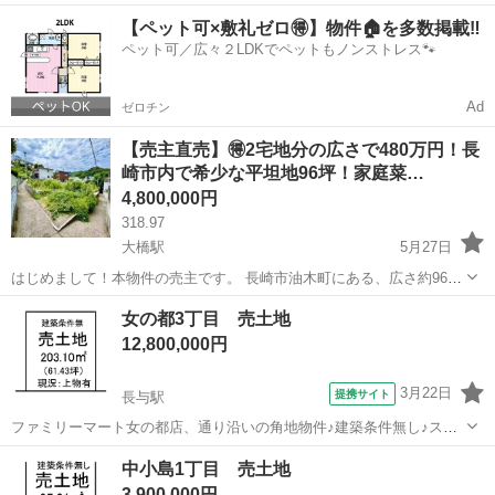
+他、応談可 地目：宅地、雑種地、農地、他（坪=15,000〜 切り売り
長崎
長崎市
八千代町駅
土地販売/土地売買
【ペット可×敷礼ゼロ🉐】物件🏠を多数掲載‼️
不可、 宝町電停まで徒歩五分、 代理投稿により回答に時間要しま...
ペット可／広々２LDKでペットもノンストレス🐾
Ad
ゼロチン
【売主直売】🉐2宅地分の広さで480万円！長
崎市内で希少な平坦地96坪！家庭菜…
4,800,000円
318.97
大橋駅
5月27日
はじめまして！本物件の売主です。 長崎市油木町にある、広さ約96坪
（318.97平米）のゆとりある宅地をご紹介します。 長崎市内では大変
長崎
長崎市
大橋駅
土地販売/土地売買
女の都3丁目 売土地
希少な「平坦地」かつ「整形地」です。売主による直接の出品ですの
12,800,000円
で、不動産屋さんを通す...
3月22日
提携サイト
長与駅
ファミリーマート女の都店、通り沿いの角地物件♪建築条件無し♪スー
パー・小学校も近く生活便利地です♪現在古家有ですが売主様にて解体
長崎
長崎市
長与駅
土地販売/土地売買
中小島1丁目 売土地
してお渡し致します(^^)/
3,900,000円