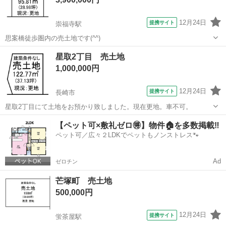
12月24日
提携サイト
崇福寺駅
思案橋徒歩圏内の売土地です(^^)
長崎
長崎市
崇福寺駅
土地販売/土地売買
星取2丁目 売土地
1,000,000円
12月24日
提携サイト
長崎市
星取2丁目にて土地をお預かり致しました。現在更地。車不可。
長崎
長崎市
土地販売/土地売買
【ペット可×敷礼ゼロ🉐】物件🏠を多数掲載‼️
ペット可／広々２LDKでペットもノンストレス🐾
Ad
ゼロチン
芒塚町 売土地
500,000円
12月24日
提携サイト
蛍茶屋駅