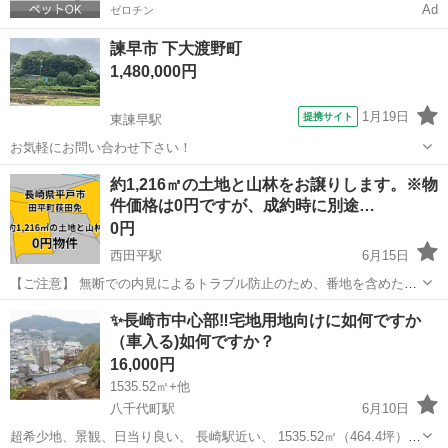
Ad
ゼロチン
諫早市 下大渡野町
1,480,000円
1月19日
提携サイト
東諫早駅
お気軽にお問い合わせ下さい！
長崎
諫早市
東諫早駅
土地販売/土地売買
約1,216㎡の土地と山林をお譲りします。※物
件価格は0円ですが、成約時に別途…
0円
西田平駅
6月15日
【ご注意】 無断での内見によるトラブル防止のため、番地を含めた所
在地はジモティー上でご案内しておりませんので、予めご了承くださ
長崎
平戸市
西田平駅
土地販売/土地売買
物件
✨長崎市中心部‼️宅地用地向けに如何ですか
い。 また、見学・申込の受付は、弊社サービス「アキソル」にて行っ
（車入る)如何ですか？
ております。 【物件概要...
16,000円
1535.52㎡+他
八千代町駅
6月10日
超希少地、景観、日当り良い、 長崎駅近い、 1535.52㎡（464.4坪）