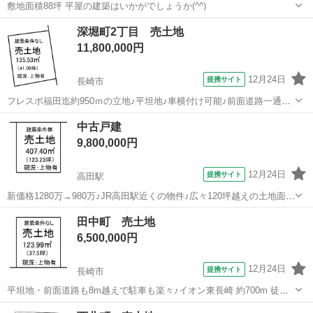
敷地面積88坪 平屋の建築はいかがでしょうか(^^)
長崎
長崎市
土地販売/土地売買
深堀町2丁目 売土地
11,800,000円
12月24日
提携サイト
長崎市
フレスポ福田迄約950ｍの立地♪平坦地♪車横付け可能♪前面道路一通で
す♪
長崎
長崎市
土地販売/土地売買
中古戸建
9,800,000円
12月24日
提携サイト
高田駅
新価格1280万→980万♪JR高田駅近くの物件♪広々120坪越えの土地面積
♪イオンタウン長与・lala長与店近くで生活便利地。
長崎
西彼杵郡
高田駅
土地販売/土地売買
田中町 売土地
6,500,000円
12月24日
提携サイト
長崎市
平坦地・前面道路も8m越えで駐車も楽々♪イオン東長崎 約700m 徒歩
圏の立地条件が良い物件です(^^)/
長崎
長崎市
土地販売/土地売買