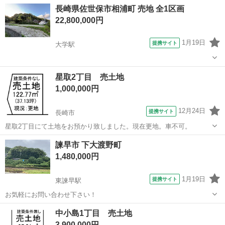
適。基準法状の道路に接道している為、建物の建築可能も可能です。
長崎
長崎市
長崎駅
土地販売/土地売買
所有者
長崎県佐世保市相浦町 売地 全1区画
アイデア次第で、あなたの理想の空間になるのではないでしょうか。
22,800,000円
価格含めて、ご希望があ...
1月19日
提携サイト
大学駅
長崎
佐世保市
大学駅
土地販売/土地売買
星取2丁目 売土地
1,000,000円
12月24日
提携サイト
長崎市
星取2丁目にて土地をお預かり致しました。現在更地。車不可。
長崎
長崎市
土地販売/土地売買
諫早市 下大渡野町
1,480,000円
1月19日
提携サイト
東諫早駅
お気軽にお問い合わせ下さい！
長崎
諫早市
東諫早駅
土地販売/土地売買
中小島1丁目 売土地
3,900,000円