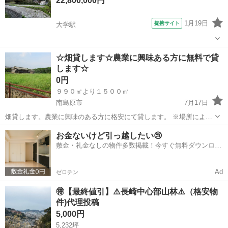
22,800,000円
1月19日
提携サイト
大学駅
長崎
佐世保市
大学駅
土地販売/土地売買
☆畑貸します☆農業に興味ある方に無料で貸
します☆
0円
９９０㎡より１５００㎡
南島原市
7月17日
畑貸します。農業に興味のある方に格安にて貸します。 ※場所によっ
ては、無料にてお貸、致します。
長崎
南島原市
土地販売/土地売買
格安
お金ないけど引っ越したい😢
敷金・礼金なしの物件多数掲載！今すぐ無料ダウンロー
ド✨
Ad
ゼロチン
🉐【最終値引】⚠️長崎中心部山林⚠️（格安物
件)代理投稿
5,000円
5,232坪