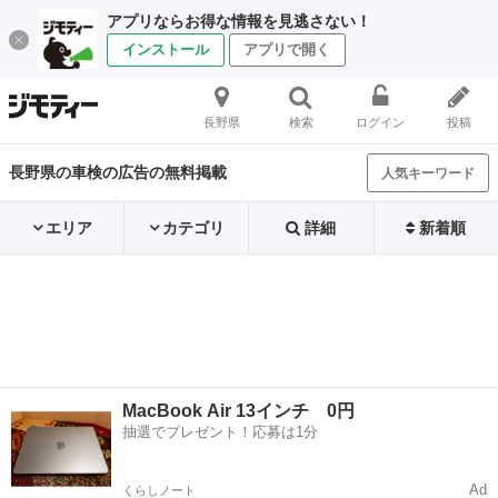
アプリならお得な情報を見逃さない！
インストール
アプリで開く
長野県
検索
ログイン
投稿
長野県の車検の広告の無料掲載
人気キーワード
エリア
カテゴリ
詳細
新着順
MacBook Air 13インチ 0円
抽選でプレゼント！応募は1分
Ad
くらしノート