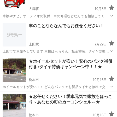
大庭駅
10月8日
車検やナビ、オーディオの取付、車の修理などなんでも相談してくだ
さい！ 車検やナビ、オーディオの取付なら自分が安くやります。車の
長野
松本市
大庭駅
車検
板金
車のことならなんでもお任せください！
修理なら知り合いを紹介できます。(板金屋さんを紹介など相談内容に
応じます。) 困ったことがあったら...
上田駅
7月29日
上田市で車屋をしています 車検はもちろん、板金塗装、タイヤ交換、
オイル交換 その他修理もできます！ 車のことならなんでもお任せくだ
長野
上田市
上田駅
車検
板金塗装
★ホイールセットが安い！安心のパンク補償
さい！ バイク、自転車の修理も承っております！ お困りの方、まずは
付き♪タイヤ特価キャンペーン中！！★
お気軽にご連絡ください
松本市
10月16日
ホイールセットが安い！！ どんなパンクでも新品タイヤと無料で交
換！1年間のパンク補償付き！！ ★タイヤのみでも、アルミホイール
長野
松本市
車検
タイヤ
★お任せください！愛車元気で家族もほっこ
セットでもお財布に優しい安心価格♪ ★万が一の時にも安心のパンク
り～あなたの町のカーコンシェル～★
補償付き！ 補...
松本市
10月16日