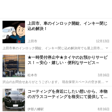
上田市、車のインロック開錠、インキー閉じ
込め解決！
上田市
12月13日
上田市車のインロック開錠、インキー閉じ込め解決何でも屋上田市住
まいる急行にお任せください。24時間営業で、迅速解決いたします。
長野
上田市
車検
何でも屋
★一時受付停止中★タイヤのお預かりサービ
鍵があるけど開かない、鍵を取りに行ってほしいなど各種対応しま
ス！～安心・嬉しい・便利なサービス～
す。 坂城町、東御市、青木村など...
松本市
3月16日
沢山のお問合せありがとうございます。 現在保管スペースの空き状況
の関係で一部タイヤサイズ、車種のお受付を一旦停止させて頂いてお
長野
松本市
車検
タイヤ
コーティングを身近にしたい想いから、本物
ります。 事前に「タイヤサイズ」「お車の車種」を確認後、お問合せ
のガラスコーティングを格安にて提供して…
下さい。 ...
伊那八幡駅
8月16日