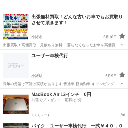
出張無料買取！どんな古いお車でもお買取り
させて頂きます！
小諸市
6月16日
出張買取！高価買取！見積もり無料！ 要らなくなったお車を高価買取
り致します。 大手買取り店だと人件費のコストがある為高く買い取っ
長野
小諸市
車検
無料
ユーザー車検代行
てもらえないのは周知の事実です。 弊社ではどこよりも高く買取り致
します。 ↓LINEで...
小諸駅
6月9日
長年の元請け下請け実績があります 普通車 軽自動車 キャンピング車
継続車検 中古新規 松本陸運支局で検査を受けます
長野
小諸市
小諸駅
車検
MacBook Air 13インチ 0円
抽選でプレゼント！応募は1分
Ad
くらしノート
バイク ユーザー車検代行 一式￥４０，０