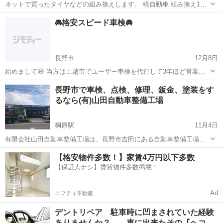
ネットで買ったタイヤなどの組み換えします。 軽自動車 組み換え1本
500円 バランス1本500円 普通車 組み換え1本800円 バランス1本500円
長野
上伊那郡
車検
タイヤ
🚘格安スピード車検🚘
別途 廃タイヤ1本350円 車からの脱着がある場合 軽自動車2...
長野市
12月8日
始めまして😃 当方は上越市でユーザー車検を代行して3年ほど営業し
ておりますがお客様には大変喜んで頂いております。この度、長野市
長野
長野市
車検
ユーザー車検
長野市で車検、点検、修理、鈑金、塗装をす
でも対応可能する事が出来ましたので沢山のご連絡お待ちしてます。
るなら(有)山田自動車整備工場
車検時は結構料金がかか...
桐原駅
11月4日
有限会社山田自動車整備工場は、長野市吉田にある自動車整備工場で
す。 車検、点検、修理、鈑金塗装、新車・中古車の販売等を行ってお
長野
長野市
桐原駅
車検
自動車
【格安物件多数！】家賃4万円以下多数
ります。 当社は国が認めた認証工場で安心・安全な整備をご提供！お
【保証人ナシ】賃貸物件多数掲載！
客様の最高なカーライフをサ...
Ad
ニフティ不動産
デントリペア 駐車時に凹まされていた経験
ありませんか？ 車に出来たその『ヘコ…