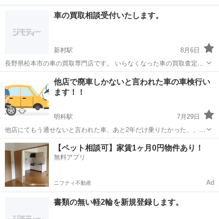
車の買取相談受付いたします。
新村駅
8月6日
長野県松本市の車の買取専門店です。 いらなくなった車の買取査定致
します。 是非ご連絡ください LINEでお車の買取り査定しています。
長野
松本市
新村駅
車検
買取
他店で廃車しかないと言われた車の車検行い
LINEid fd19880715is 追加されましたら査定希望と送って下さい。
ます！！
明科駅
7月29日
他店にてもう通せないと言われた車、あと2年だけ乗りたかった、、等
のお車の車検うちでしたら通せますのでお気軽にご相談ください！ 代
長野
安曇野市
明科駅
車検
【ペット相談可】家賃1ヶ月0円物件あり！
車代は無料になります。 軽自動車諸費用込み55000円〜 普通車60000
無料アプリ
円〜
Ad
ニフティ不動産
書類の無い軽2輪を新規登録します。