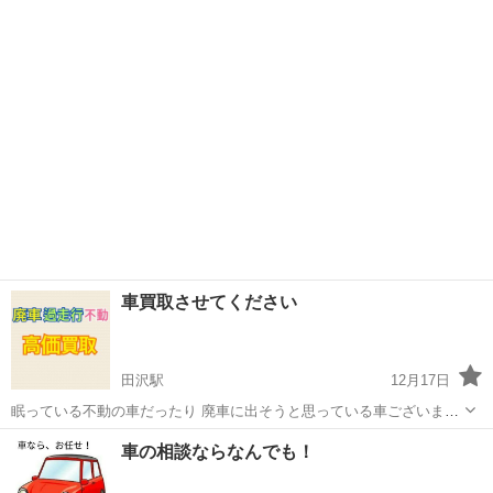
穴あきでまだ乗れるのに車検が取れない 乗っていて不安などあればご
長野
小諸市
三岡駅
車検
無料
相談ください！ 平均相場1〜5万くらいで見積もりいたします。 板金塗
装、金属パーツ製作 ...
車買取させてください
田沢駅
12月17日
眠っている不動の車だったり 廃車に出そうと思っている車ございませ
んか？ 過走行OK状態悪くてもOK不動OK 気軽にメッセージください
長野
松本市
田沢駅
車検
買取
車の相談ならなんでも！