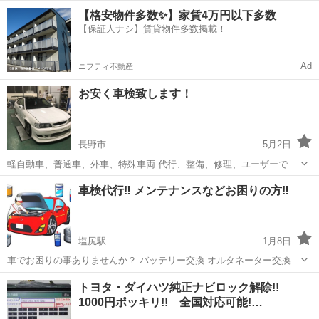
心、迅速、を可能にする新しいカタチの、主張での車検、整備をさせ
長野
松本市
平田駅
車検
ユーザー車検
【格安物件多数✨】家賃4万円以下多数
て頂いてます。 国家資格をもった整備士が、直接にてお客様1人1人個
【保証人ナシ】賃貸物件多数掲載！
別に対応させて頂きます。経...
Ad
ニフティ不動産
お安く車検致します！
長野市
5月2日
軽自動車、普通車、外車、特殊車両 代行、整備、修理、ユーザーで車
検を通したいという方にも車検整備のみでも可能です。 提携しており
長野
長野市
車検
板金
車検代行‼️ メンテナンスなどお困りの方‼️
ます塗装板金屋さんもいますので事故やぶつけてしまって傷や凹みが
と言った方にもお力になれるかと...
塩尻駅
1月8日
車でお困りの事ありませんか？ バッテリー交換 オルタネーター交換
タイヤ交換 タイヤ組み替え 廃車 名義変更、構造変更 などなど 相談か
長野
塩尻市
塩尻駅
車検
名義変更
トヨタ・ダイハツ純正ナビロック解除!!
らお見積もり、対応までご相談させて頂きます ※金額はあくまで目安
1000円ポッキリ!! 全国対応可能!…
です 記載されている番...