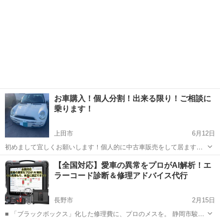
お車購入！個人分割！出来る限り！ご相談に
乗ります！
上田市
6月12日
初めまして宜しくお願いします！個人的に中古車販売をして居ます！
お安い車を、お探しでしたら先ずはメッセージをお願いします！出来
長野
上田市
車検
お客様
【全国対応】愛車の異常をプロがAI解析！エ
る限りの対応を致します。又は、分割払いにも対応させて頂きます
ラーコード診断＆修理アドバイス代行
が、その際は金額に上限を設けさせて頂きま...
長野市
2月15日
■ 「ブラックボックス」化した修理費に、プロのメスを。 静岡市駿河