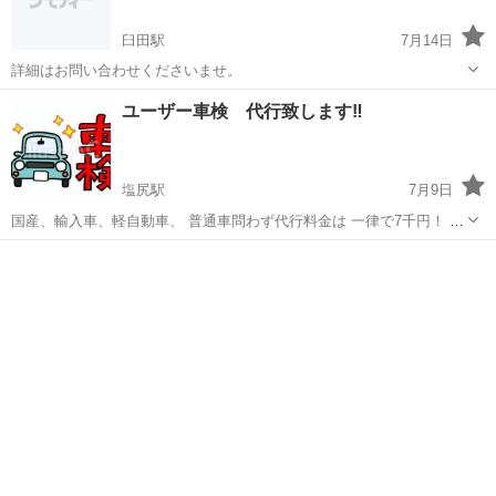
臼田駅
7月14日
詳細はお問い合わせくださいませ。
長野
佐久市
臼田駅
車検
ユーザー車検 代行致します‼️
塩尻駅
7月9日
国産、輸入車、軽自動車、 普通車問わず代行料金は 一律で7千円！ 修
理箇所などが無ければ、 法定費用＋7千円になります。 代車もお出し
長野
塩尻市
塩尻駅
車検
すること可能になりますのでご相談ください。 目安の見積もりが必要
の場合、 ...