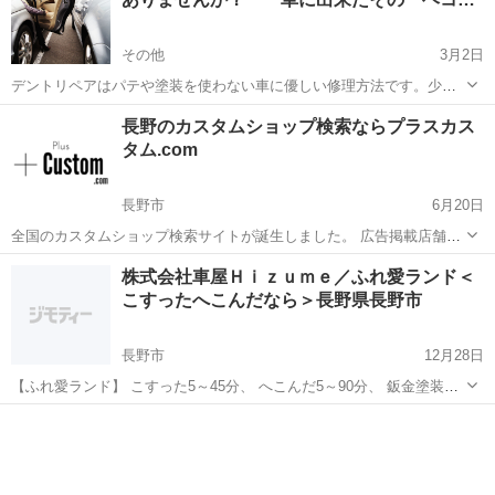
その他
3月2日
デントリペアはパテや塗装を使わない車に優しい修理方法です。少し
でも安く、見栄え良くという場合はデントリペアがおすすめです。出
長野
その他
車検
デントリペア
長野のカスタムショップ検索ならプラスカス
張修理専門ですので、お気軽にご連絡下さい。 http：//dent-
タム.com
satsuka.com
長野市
6月20日
全国のカスタムショップ検索サイトが誕生しました。 広告掲載店舗様
募集中です！ 長野の皆様、是非ご利用ください。 http://www.plus-
長野
長野市
車検
.com
株式会社車屋Ｈｉｚｕｍｅ／ふれ愛ランド＜
custom.com/
こすったへこんだなら＞長野県長野市
長野市
12月28日
【ふれ愛ランド】 こすった5～45分、 へこんだ5～90分、 鈑金塗装、
日帰りＯＫ ◆よくあるバンパーのすり傷、フェンダーのへこみやドア
長野
長野市
車検
自動車
の線キズなどを驚異的なスピードで直します◆ ◆見積無料3分でＯ
Ｋ、...