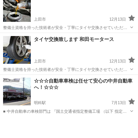
上田市
12月13日
整備士資格を持った技術者が安全・丁寧にタイヤ交換させていただき
ます。 金額は1,080円/1L (税込)になります。 オイル交換３Lの場合は
長野
上田市
車検
タイヤ交換
タイヤ交換致します 和田モータース
3,240円になります。 使用オイルは日産5W-30 SNになります。 SNは
日産...
上田市
12月13日
整備士資格を持った技術者が安全・丁寧にタイヤ交換させていただき
ます。 金額は1本540円 (税込)、4本2,160円になります。 また希望でし
長野
上田市
車検
タイヤ交換
☆☆☆自動車車検は任せて安心の中井自動車
たら半年間3,000円でタイヤの保管も致します。 和田モータースは国
へ！☆☆☆
道18号沿い...
明科駅
7月13日
■ 中井自動車の車検部門は 『国土交通省指定整備工場 （以下 指定工
場）』 です！ 自動車整備工場には、「認証工場」と「指定工場」と呼
長野
安曇野市
明科駅
車検
自動車
ばれる整備工場があります。 それぞれ、地方運輸局長の「認証」を受
けた工場ですが、...