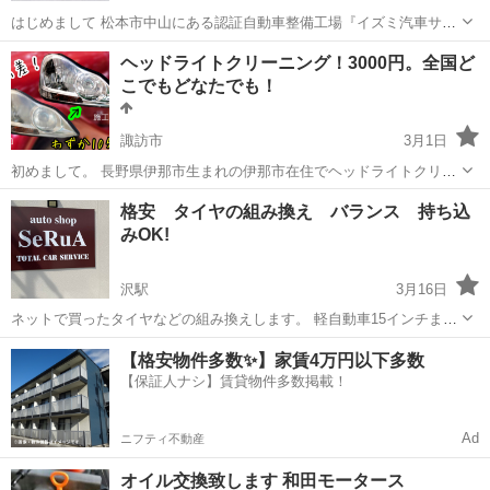
はじめまして 松本市中山にある認証自動車整備工場『イズミ汽車サー
ビス工場』です。 当社では「汽車」の取り扱いはございません。 です
長野
松本市
車検
無料
ヘッドライトクリーニング！3000円。全国ど
が「クルマ」の取扱いには自信がございます！ ご覧くださいましてあ
こでもどなたでも！
りがとうござい...
諏訪市
3月1日
初めまして。 長野県伊那市生まれの伊那市在住でヘッドライトクリー
ニングを主にやっているSTEPと申します。 ヘッドライトの黄ばみ・
長野
諏訪市
車検
格安 タイヤの組み換え バランス 持ち込
くすみで悩んでいる方多いですよね？ 車検に通らないからと言われ車
みOK!
屋さんでヘッドライト交換(...
沢駅
3月16日
ネットで買ったタイヤなどの組み換えします。 軽自動車15インチまで
組み換え1本600円 バランス1本600円 普通車18インチまで 組み換え1
長野
上伊那郡
沢駅
車検
タイヤ
【格安物件多数✨】家賃4万円以下多数
本900円 バランス1本600円 19インチから 組み換え1本120...
【保証人ナシ】賃貸物件多数掲載！
Ad
ニフティ不動産
オイル交換致します 和田モータース