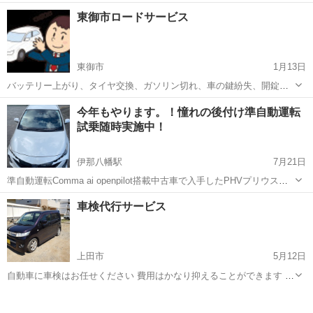
区のドリームファクトリーです。 「ディーラーの修理見積が高すぎ
長野
長野市
車検
テスター
東御市ロードサービス
る」「警告灯の原因が分からないと言われた」…そんな全国のオーナ
ー様の不安を、10万円超のハイ...
東御市
1月13日
バッテリー上がり、タイヤ交換、ガソリン切れ、車の鍵紛失、開錠な
ど上田市内での自動車トラブル、何でも屋上田市住まいる急行にお任
長野
東御市
車検
バッテリー
今年もやります。！憧れの後付け準自動運転
せください。早朝～夜間まで対応します。 料金 バッテリー上が7000
試乗随時実施中！
円（出張料、夜間、市外別...
伊那八幡駅
7月21日
準自動運転Comma ai openpilot搭載中古車で入手したPHVプリウス準
自動運転試乗随時受付しています。 5年以上使用して自動運転を堪能
長野
飯田市
伊那八幡駅
車検
オークション
車検代行サービス
してきました。 中古車でL2の自動運転！ 運転の概念を変えてしまう
ほど驚きの...
上田市
5月12日
自動車に車検はお任せください 費用はかなり抑えることができます 軽
5万5千円 普通車7万円 ワゴン車9万円 代車もご用意しています
長野
上田市
車検
自動車