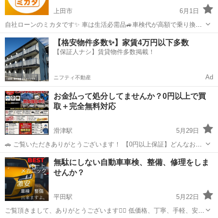
上田市
6月1日
自社ローンのミカタです✨ 車は生活必需品🚙車検代が高額で乗り換え
たいけどローンが通らない方、必見です‼️ 自社ローンのミカタは、信
長野
上田市
車検
【格安物件多数✨】家賃4万円以下多数
用情報や勤務状況に不安がある方でも、 今の収入と生活に合わせて車
【保証人ナシ】賃貸物件多数掲載！
の購入を相談で...
Ad
ニフティ不動産
お金払って処分してませんか？0円以上で買
取＋完全無料対応
滑津駅
5月29日
🚗 ご覧いただきありがとうございます！ 【0円以上保証】どんなお車
でも引き取り・買取します！ ✔ 車検切れOK ✔ 不動車・事故車OK ✔
長野
佐久市
滑津駅
車検
買取
無駄にしない自動車車検、整備、修理をしま
古い車・ボロボロOK ✔ 鍵なし・書類不安でも相談OK 面倒な手続きは
せんか？
すべてお...
平田駅
5月22日
ご覧頂きまして、ありがとうございます🙇‍♂️ 低価格、丁寧、手軽、安