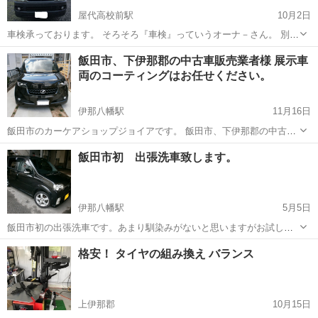
屋代高校前駅
10月2日
車検承っております。 そろそろ『車検』っていうオーナ－さん。 別
に、何もしなくてイイんだけど...。 メンテは自分でヤル（ヤッてる）
長野
千曲市
屋代高校前駅
車検
飯田市、下伊那郡の中古車販売業者様 展示車
し...。 っていう方、是非、ご連絡ください。 お手伝いいたします。
両のコーティングはお任せください。
...
伊那八幡駅
11月16日
飯田市のカーケアショップジョイアです。 飯田市、下伊那郡の中古車
販売業者様、 展示車両のコーティングは、いかがでしょうか？ 当店は
長野
飯田市
伊那八幡駅
車検
フロントガラス
飯田市初 出張洗車致します。
地域最安値でカーコーティングを致しております。 展示期間のみのポ
リマーコーティングから...
伊那八幡駅
5月5日
飯田市初の出張洗車です。あまり馴染みがないと思いますがお試しく
ださい。 洗車したいが面倒、時間が無い、そもそも洗車しない等理由
長野
飯田市
伊那八幡駅
車検
洗車
格安！ タイヤの組み換え バランス
は問いません。 洗車を当店に丸投げしませんか。お客様のご自宅、月
極駐車場、会社の駐車場など...
上伊那郡
10月15日