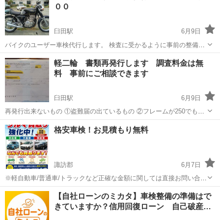
００
臼田駅
6月9日
バイクのユーザー車検代行します。 検査に受かるように事前の整備や
調整はお客様ご自身で行っていただきます。 当方はユーザー車検の予
長野
佐久市
臼田駅
車検
ユーザー車検
軽二輪 書類再発行します 調査料金は無
約をして長野運輸支局に持ち込んでラインを通すだけです。 法定費用
料 事前にご相談できます
はコミコミです。
臼田駅
6月9日
再発行出来ないもの ①盗難届の出ているもの ②フレームが250でもエ
ンジンが250cc以上のもの ③打刻が不正打刻のもの ④打刻が正規であ
長野
佐久市
臼田駅
車検
無料
格安車検！お見積もり無料
ると思われるが、運輸支局にメーカーからの打刻刻印の届け出が無い
もの（戦前の外車...
諏訪郡
6月7日
※軽自動車/普通車/トラックなど正確な金額に関しては直接お問い合わ
せ下さい。 こちらもCheck♪ LINE登録で簡単に査定できちゃいます♫
長野
諏訪郡
車検
格安
【自社ローンのミカタ】車検整備の準備はで
お車高価買取 https://lin.ee/nXMbVbT ...
きていますか？信用回復ローン 自己破産…