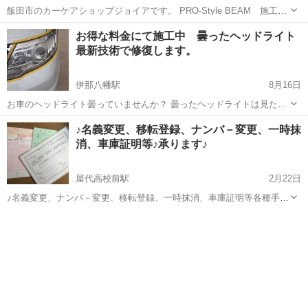
飯田市のカーケアショップジョイアです。 PRO-Style BEAM 施工店
地域一番の最安値で大切なお車をしっかりコーティングします。 施工
長野
飯田市
伊那八幡駅
車検
タイプ
お得な料金にて施工中 曇ったヘッドライト
車両の一部ですがこちらからご覧になれます。 http://www....
最新技術で修復します。
伊那八幡駅
8月16日
お車のヘッドライト曇っていませんか？ 曇ったヘッドライトは見た目
が悪いだけでなく 照度も落ちますので夜間の運転時暗くなり危険で
長野
飯田市
伊那八幡駅
車検
♪名義変更、移転登録、ナンバ－変更、一時抹
す。 また車検に通らない可能性もあります。ヘッドライト交換は高額
消、車庫証明等♪承ります♪
です。 最近の車のヘッ...
屋代高校前駅
2月22日
♪名義変更、ナンバ－変更、移転登録、一時抹消、車庫証明等各種手続
きなどなど♪ 自働車、オートバイ等の名義変更、移転登録、一時抹
長野
屋代高校前駅
車検
車庫証明
消、ナンバ－変更、 車庫証明等、承ります☆ 是非、ご連絡ください。
ヤ〇オ...