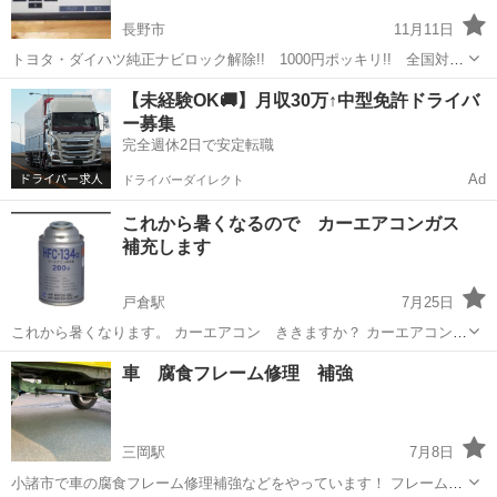
長野市
11月11日
トヨタ・ダイハツ純正ナビロック解除!! 1000円ポッキリ!! 全国対応
可能!! 長野県全域対応可能!! ・パスワード忘れ、バッテリーの取り交
長野
長野市
車検
【未経験OK🚚】月収30万↑中型免許ドライバ
換等により、セキュリティロックが、 かかってしまった時、解除に必
ー募集
要な8桁の...
完全週休2日で安定転職
Ad
ドライバーダイレクト
これから暑くなるので カーエアコンガス
補充します
戸倉駅
7月25日
これから暑くなります。 カーエアコン ききますか？ カーエアコンガ
ス 補充します。 1台2,000円〜 車検も承ります
長野
千曲市
戸倉駅
車検
カーエアコン
車 腐食フレーム修理 補強
三岡駅
7月8日
小諸市で車の腐食フレーム修理補強などをやっています！ フレームの