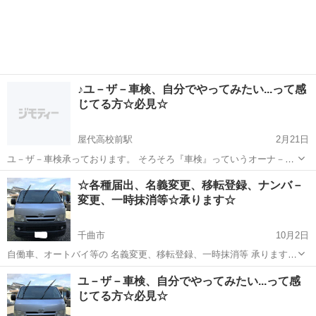
♪ユ－ザ－車検、自分でやってみたい...って感
じてる方☆必見☆
屋代高校前駅
2月21日
ユ－ザ－車検承っております。 そろそろ『車検』っていうオーナ－さ
ん。 別に、何もしなくてイイんだけど...。 メンテは自分でヤル（ヤッ
長野
屋代高校前駅
車検
☆各種届出、名義変更、移転登録、ナンバ－
てる）し...。 っていう方、是非、ご連絡ください。 お手伝いいたし...
変更、一時抹消等☆承ります☆
千曲市
10月2日
自働車、オートバイ等の 名義変更、移転登録、一時抹消等 承ります☆
是非、ご連絡ください。 ***一部、内容によっては、 お断りさせて
長野
千曲市
車検
名義変更
ユ－ザ－車検、自分でやってみたい...って感
いただきます。***
じてる方☆必見☆