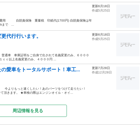
更新6月18日
作成5月25日
費用 自賠責保険 重量税 印紙代(1700円) 自賠責保険は年
まで ...
更新6月18日
変更代行行います。
作成5月25日
 普通車 車庫証明をご自身で出されて名義変更のみ、６０００
ｃｃ以上名義変更のみ、４０００円 ...
更新7月28日
の愛車をトータルサポート！車工...
作成12月28日
。 今よりもっと速くしたい！あのパーツをつけて走りたい！
頂きます。 ★車検の際はエンジンオイル・オイ...
周辺情報を見る