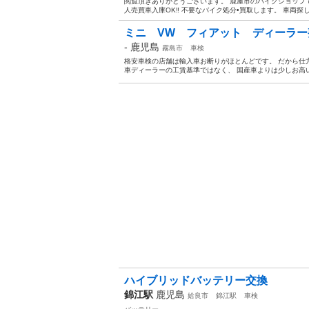
閲覧頂きありがとうございます。 鹿屋市のバイクショップで
人売買車入庫OK‼︎ 不要なバイク処分•買取します。 車両探し
ミニ VW フィアット ディーラ
-
鹿児島
霧島市
車検
格安車検の店舗は輸入車お断りがほとんどです。 だから仕
車ディーラーの工賃基準ではなく、 国産車よりは少しお高い
ハイブリッドバッテリー交換
錦江駅
鹿児島
姶良市
錦江駅
車検