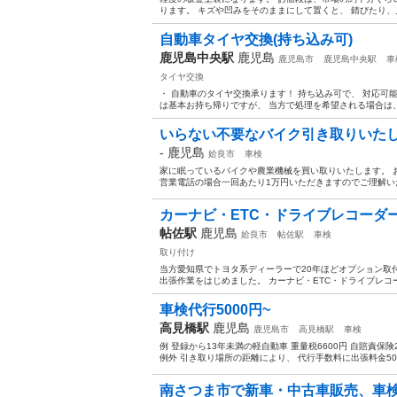
ります。 キズや凹みをそのままにして置くと、 錆びたり、見
自動車タイヤ交換(持ち込み可)
鹿児島中央駅
鹿児島
鹿児島市
鹿児島中央駅
車
タイヤ交換
・ 自動車のタイヤ交換承ります！ 持ち込み可で、 対応可能サイ
は基本お持ち帰りですが、 当方で処理を希望される場合は、 
いらない不要なバイク引き取りいた
-
鹿児島
姶良市
車検
家に眠っているバイクや農業機械を買い取りいたします。 
営業電話の場合一回あたり1万円いただきますのでご理解い
カーナビ・ETC・ドライブレコーダ
帖佐駅
鹿児島
姶良市
帖佐駅
車検
取り付け
当方愛知県でトヨタ系ディーラーで20年ほどオプション取
出張作業をはじめました。 カーナビ・ETC・ドライブレコー
車検代行5000円~
高見橋駅
鹿児島
鹿児島市
高見橋駅
車検
例 登録から13年未満の軽自動車 重量税6600円 自賠責保険24
例外 引き取り場所の距離により、 代行手数料に出張料金500
南さつま市で新車・中古車販売、車検