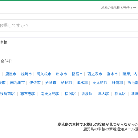
地元の掲示板 ジモティー
車検
全24件
市
鹿屋市
枕崎市
阿久根市
出水市
指宿市
西之表市
垂水市
薩摩川内
美市
南九州市
伊佐市
姶良市
姶良郡
出水郡
鹿児島郡
肝属郡
熊毛
役所前駅
志布志駅
南鹿児島駅
指宿駅
唐湊駅
隼人駅
郡元駅
新
鹿児島の車検でお探しの投稿が見つからなかっ
鹿児島の車検の新着通知メール