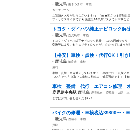
-
鹿児島
南さつま市
車検
カーエアコン
ご覧頂きありがとうございますm(_ _)m ★南さつま市加世
プ・サウスサイドです★ 店主は14年ガソスタで日本車など
トヨタ・ダイハツ純正ナビロック解除!! 
-
鹿児島
鹿児島市
車検
トヨタ・ダイハツ純正ナビロック解除!! 1000円ポッキリ!
交換等により、セキュリティロックが、 かかってしまった時
【格安】車検・点検・代行OK！引き
-
鹿児島
姶良市
車検
無料
車検・点検・整備対応しています！ ・車検代行 ・点検／整
しい方でも 引き取り→車検→納車まで対応可能です！ 【参考価格
車検 整備 代行 エアコン修理 オ
鹿児島中央駅
鹿児島
鹿児島市
鹿児島中央駅
車
まずはお問い合わせください！
バイクの修理・車検税込39800〜・
-
鹿児島
鹿屋市
車検
買取