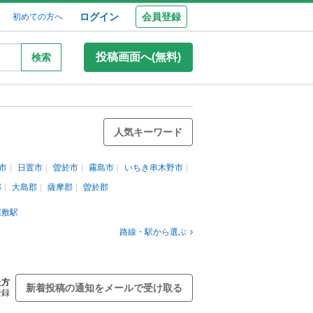
ログイン
会員登録
初めての方へ
投稿画面へ(無料)
検索
人気キーワード
市
日置市
曽於市
霧島市
いちき串木野市
郡
大島郡
薩摩郡
曽於郡
屋敷駅
路線・駅から選ぶ
た方
新着投稿の通知をメールで受け取る
登録