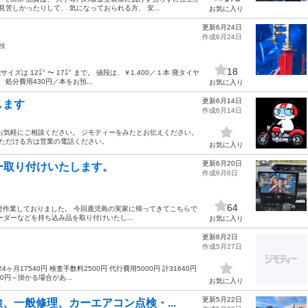
苦しかったりして、 気になっておられる方、 安...
お気に入り
更新6月24日
作成6月24日
検
18
ズは 12㌅ 〜 17㌅ まで。 値段は、￥1.400／１本 廃タイヤ
処分費用430円／本をお預...
お気に入り
更新6月14日
します
作成6月14日
お気軽にご相談ください。 ジモティーをみたとお伝えください。
ただける方は営業の電話ください。
お気に入り
更新6月20日
ー取り付けいたします。
作成6月6日
64
付作業しておりました。 今回鹿児島の実家に帰ってきてこちらで
ダーなどを持ち込み品を取り付けいたし...
お気に入り
更新8月2日
作成5月27日
ヶ月17540円 検査手数料2500円 代行費用5000円 計31640円
円～掛かる場合があ...
お気に入り
更新5月22日
、一般修理、カーエアコン点検・...