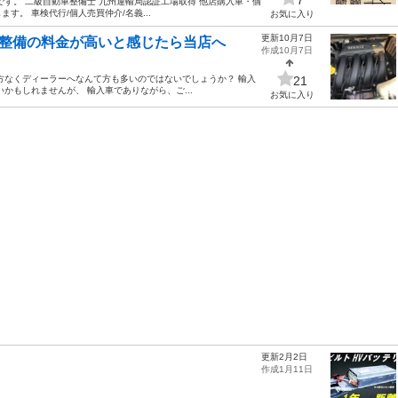
す。 二級自動車整備士 九州運輸局認証工場取得 他店購入車・個
ます。 車検代行/個人売買仲介/名義...
お気に入り
更新10月7日
ー整備の料金が高いと感じたら当店へ
作成10月7日
方なくディーラーへなんて方も多いのではないでしょうか？ 輸入
21
かもしれませんが、 輸入車でありながら、ご...
お気に入り
更新2月2日
作成1月11日