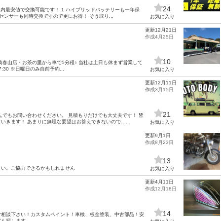
24
内最安値で交換可能です！ 1 ハイブリッドバッテリーも一年保
ンサーも同時交換ですので更にお得！ そう取り...
お気に入り
更新12月21日
作成4月25日
10
崎春山店・お茶の里から車で5分程♪ 当社は土日も休まず営業して
17:30 ※日曜日のみ自前予約...
お気に入り
更新12月11日
作成3月15日
21
んでもお問い合わせください。 見積もりだけでも大丈夫です！ 皆
きます！ あまりに無理な要望はお答えできないので…...
お気に入り
更新9月1日
作成8月23日
13
さい。ご協力できるかもしれません
お気に入り
更新4月11日
作成12月18日
14
ご相談下さい！カスタムペイント！車検、板金塗装、中古部品！安
ども探します