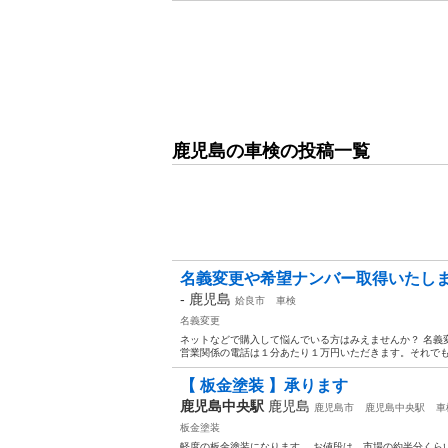
鹿児島の車検の投稿一覧
名義変更や希望ナンバー取得いたし
-
鹿児島
姶良市
車検
名義変更
ネットなどで購入して悩んでいる方はみえませんか？ 名義
営業関係の電話は１分あたり１万円いただきます。それで
【 板金塗装 】承ります
鹿児島中央駅
鹿児島
鹿児島市
鹿児島中央駅
車
板金塗装
軽度の板金塗装になります。 お値段は、市場の約半分くら