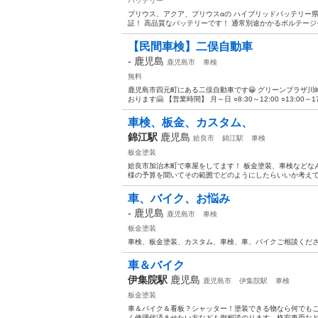
バッテリー
プリウス、アクア、プリウスαの ハイブリッドバッテリー県
証！ 高品質なバッテリーです！ 通常別途かかるボルテージセ
【民間車検】二俣自動車
-
鹿児島
鹿児島市
車検
無料
鹿児島市四元町にある二俣自動車です😀 グリーンプラザ川
おります🤗 【営業時間】 月～日 ○8:30～12:00 ○13:00～
車検、板金、カスタム、
錦江駅
鹿児島
姶良市
錦江駅
車検
板金塗装
姶良市加治木町で車屋をしてます！ 板金塗装、車検などな
様の予算を聞いてその範囲でどのようにしたらいいか考えてい
車、バイク、お悩み
-
鹿児島
鹿児島市
車検
板金塗装
車検、板金塗装、カスタム、車検、車、バイクご相談くだ
車＆バイク
伊集院駅
鹿児島
鹿児島市
伊集院駅
車検
板金塗装
車＆バイク＆看板？シャッター！塗装できる物なら何でも
く修理代済ませたい方なども御相談のります、格安車両な