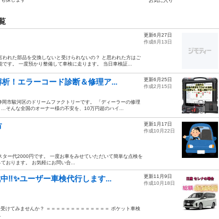
お気に入り
覧
更新6月27日
作成6月13日
言われた部品を交換しないと受けられないの？ と思われた方はご
です。 一度預かり整備して車検に走ります。 当日車検証...
更新6月25日
析！エラーコード診断＆修理ア...
作成2月15日
静岡市駿河区のドリームファクトリーです。 「ディーラーの修理
そんな全国のオーナー様の不安を、10万円超のハイ...
更新1月17日
市
作成10月22日
スター代2000円です。 一度お車をみせていただいて簡単な点検を
おります。 お気軽にお問い合...
更新11月9日
‼︎✨ユーザー車検代行します...
作成10月18日
受けてみませんか？ ＝＝＝＝＝＝＝＝＝＝＝＝＝ ポケット車検
.