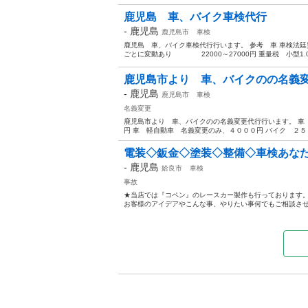
鹿児島 車、バイク車検代行
-
鹿児島
鹿児島市
車検
鹿児島 車、バイク車検代行行います。 参考 車 車検法廷
ごとに変動あり 22000～27000円 重量税 小型1.0t
鹿児島市より 車、バイクのの名義
-
鹿児島
鹿児島市
車検
名義変更
鹿児島市より 車、バイクのの名義変更代行行います。 車
円 車 軽自動車 名義変更のみ、４０００円 バイク ２５１
電装◇鈑金◇塗装◇整備◇車検あなた
-
鹿児島
姶良市
車検
事故
★当店では『コペン』のレースカー製作も行っております
お客様のアイデアやこんな事、やりたい事何でもご相談させて