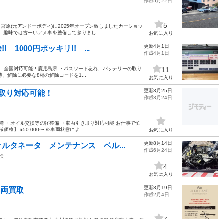
作成5月22日
5
田宮原(元アンドーボディ)に2025年オープン致しましたカーショッ
、趣味では古ーいアメ車を整備して参りまし...
お気に入り
更新4月1日
1000円ポッキリ!! ...
作成4月1日
! 全国対応可能!! 鹿児島県 ・パスワード忘れ、バッテリーの取り
11
、解除に必要な8桁の解除コードを1...
お気に入り
更新3月25日
取り対応可能！
作成3月24日
備 ・オイル交換等の軽整備 ・車両引き取り対応可能 お仕事で忙
】 ¥50,000〜 ※車両状態によ...
お気に入り
更新8月14日
ルタネータ メンテナンス ベル...
作成6月24日
検
4
お気に入り
更新3月19日
車両買取
作成2月4日
7