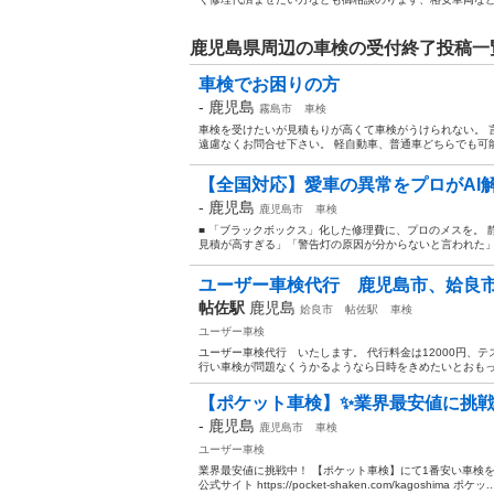
鹿児島県周辺の車検の受付終了投稿一
車検でお困りの方
-
鹿児島
霧島市
車検
車検を受けたいが見積もりが高くて車検がうけられない。 
遠慮なくお問合せ下さい。 軽自動車、普通車どちらでも可能
【全国対応】愛車の異常をプロがAI解
-
鹿児島
鹿児島市
車検
■ 「ブラックボックス」化した修理費に、プロのメスを。 
見積が高すぎる」「警告灯の原因が分からないと言われた」…
ユーザー車検代行 鹿児島市、姶良
帖佐駅
鹿児島
姶良市
帖佐駅
車検
ユーザー車検
ユーザー車検代行 いたします。 代行料金は12000円、テ
行い車検が問題なくうかるようなら日時をきめたいとおもって
【ポケット車検】✨業界最安値に挑戦中
-
鹿児島
鹿児島市
車検
ユーザー車検
業界最安値に挑戦中！ 【ポケット車検】にて1番安い車検を
公式サイト https://pocket-shaken.com/kagoshima ポケッ..