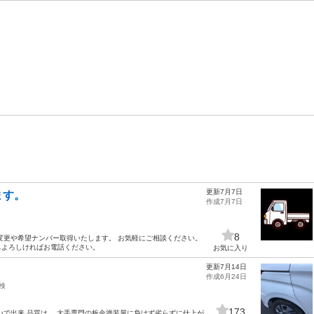
更新7月7日
ます。
作成7月7日
8
変更や希望ナンバー取得いたします。 お気軽にご相談ください。
もよろしければお電話ください。
お気に入り
更新7月14日
作成6月24日
検
173
いで出来 品質は、 大手専門の板金塗装屋に負けず劣らずに仕上が