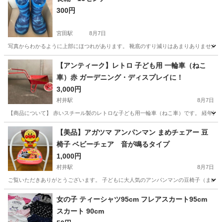
300円
宮田駅
8月7日
写真からわかるように上部にほつれがあります。 靴底のすり減りはあまりありません。
長野
上伊那郡
宮田駅
キッズ用品
ありません
【アンティーク】レトロ 子ども用 一輪車（ねこ
車）赤 ガーデニング・ディスプレイに！
3,000円
村井駅
8月7日
【商品について】 赤いスチール製のレトロな子ども用一輪車（ねこ車）です。 経年変
長野
松本市
村井駅
その他
【美品】アガツマ アンパンマン まめチェアー 豆
椅子 ベビーチェア 音が鳴るタイプ
1,000円
村井駅
8月7日
ご覧いただきありがとうございます。 子どもに大人気のアンパンマンの豆椅子（まめチェア
長野
松本市
村井駅
ベビー用品
アンパンマン
女の子 ティーシャツ95cm フレアスカート95cm
スカート 90cm