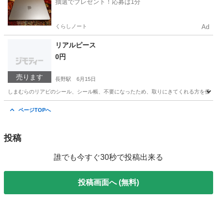
抽選でプレゼント！応募は1分
くらしノート
Ad
リアルピース
0円
売ります
長野駅
6月15日
しまむらのリアピのシール、シール帳、不要になったため、取りにきてくれる方を優先
長野
長野市
長野駅
その他
ピース
ページTOPへ
投稿
誰でも今すぐ30秒で投稿出来る
投稿画面へ (無料)