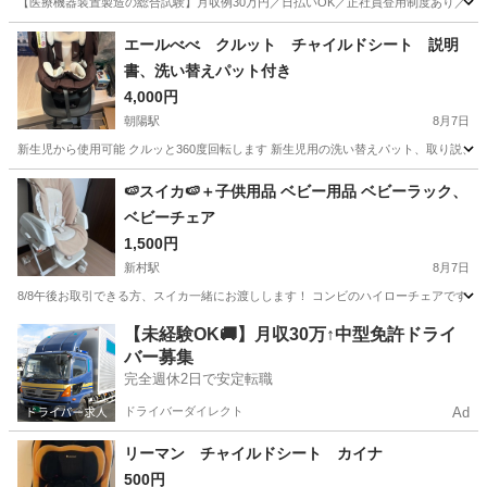
【医療機器装置製造の総合試験】月収例30万円／日払いOK／正社員登用制度あり／マイカ
山梨
その他
エールべべ クルット チャイルドシート 説明
書、洗い替えパット付き
4,000円
朝陽駅
8月7日
新生児から使用可能 クルッと360度回転します 新生児用の洗い替えパット、取り説、取説
長野
長野市
朝陽駅
ベビー用品
クルット
🍉スイカ🍉＋子供用品 ベビー用品 ベビーラック、
ベビーチェア
1,500円
新村駅
8月7日
8/8午後お取引できる方、スイカ一緒にお渡しします！ コンビのハイローチェアです 実
長野
松本市
新村駅
ベビー用品
ベビー
【未経験OK🚚】月収30万↑中型免許ドライ
バー募集
完全週休2日で安定転職
ドライバーダイレクト
Ad
リーマン チャイルドシート カイナ
500円