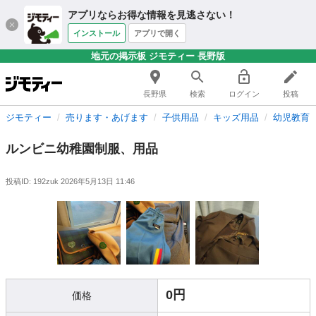
アプリならお得な情報を見逃さない！
インストール
アプリで開く
地元の掲示板 ジモティー 長野版
長野県
検索
ログイン
投稿
ジモティー
売ります・あげます
子供用品
キッズ用品
幼児教育
ルンビニ幼稚園制服、用品
投稿ID: 192zuk
2026年5月13日 11:46
0円
価格