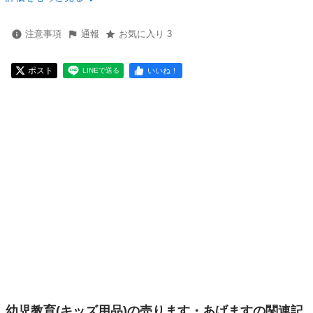
注意事項
通報
お気に入り 3
ポスト
いいね！
LINEで送る
幼児教育(キッズ用品)の売ります・あげますの関連記