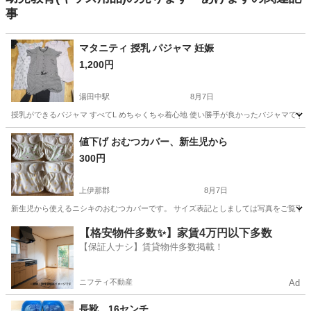
事
マタニティ 授乳 パジャマ 妊娠
1,200円
湯田中駅
8月7日
授乳ができるパジャマ すべてL めちゃくちゃ着心地 使い勝手が良かったパジャマです
長野
下高井郡
湯田中駅
マタニティ用品
パジャマ
値下げ おむつカバー、新生児から
300円
上伊那郡
8月7日
新生児から使えるニシキのおむつカバーです。 サイズ表記としましては写真をご覧下さ
長野
上伊那郡
ベビー用品
おむつカバー
【格安物件多数✨】家賃4万円以下多数
【保証人ナシ】賃貸物件多数掲載！
ニフティ不動産
Ad
長靴 16センチ