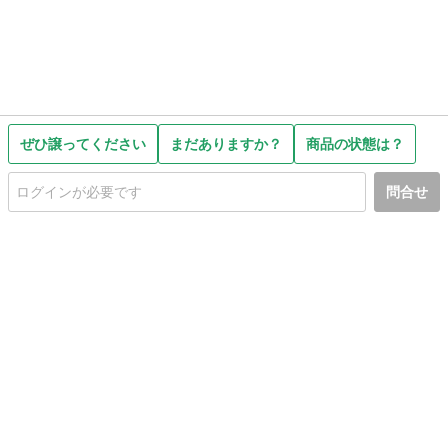
ぜひ譲ってください
まだありますか？
商品の状態は？
問合せ
初めての方へ
利用規約
プライバシーポリシー
プライバシー・ステートメント
健全化に資する運用方針
お問い合わせ
運営会社
サイトマップ
ご利用ガイド
フリーワードで探す