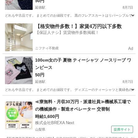
50円
延徳駅
8月7日
どれも中古品です。 まとめてのお値段です。 黒のフレアスカートはリバーシブルです。
長野
中野市
延徳駅
キッズ用品
ユニクロキッズ
【格安物件多数！】家賃4万円以下多数
【保証人ナシ】賃貸物件多数掲載！
ニフティ不動産
Ad
100cm女の子 夏物 ティーシャツ ノースリーブ ワ
ンピース
50円
延徳駅
8月7日
どれも中古品です。 まとめてのお値段です。 ディズニーのティーシャツと黄緑色のワ
長野
中野市
延徳駅
キッズ用品
夏物
≪寮無料・月収30万円・派遣社員≫機械系工場で
の機械操作・製造オペレーター 交替制
時給1,600円
株式会社BREXA Next
山梨県
提携サイト