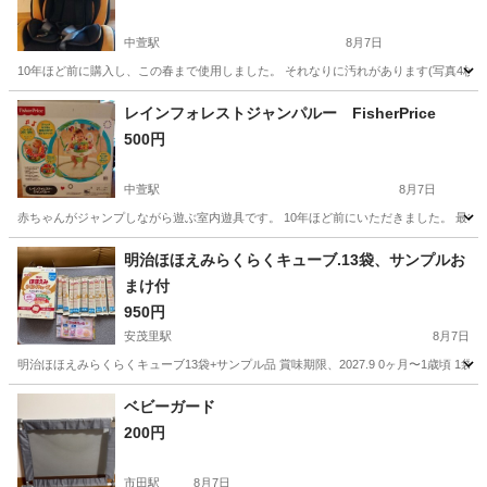
中萱駅
8月7日
10年ほど前に購入し、この春まで使用しました。 それなりに汚れがあります(写真4枚目
長野
安曇野市
中萱駅
ベビー用品
レインフォレストジャンパルー FisherPrice
500円
中萱駅
8月7日
赤ちゃんがジャンプしながら遊ぶ室内遊具です。 10年ほど前にいただきました。 最後
長野
安曇野市
中萱駅
ベビー用品
明治ほほえみらくらくキューブ.13袋、サンプルお
まけ付
レインフォレストジャンパルー
950円
安茂里駅
8月7日
明治ほほえみらくらくキューブ13袋+サンプル品 賞味期限、2027.9 0ヶ月〜1歳頃 1袋5
長野
長野市
安茂里駅
ベビー用品
ベビーガード
200円
市田駅
8月7日