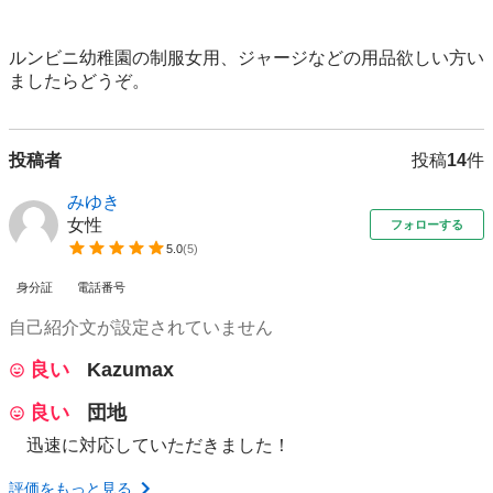
ルンビニ幼稚園の制服女用、ジャージなどの用品欲しい方い
ましたらどうぞ。
投稿者
投稿
14
件
みゆき
女性
フォローする
5.0
(
5
)
身分証
電話番号
自己紹介文が設定されていません
良い
Kazumax
良い
団地
迅速に対応していただきました！
評価をもっと見る