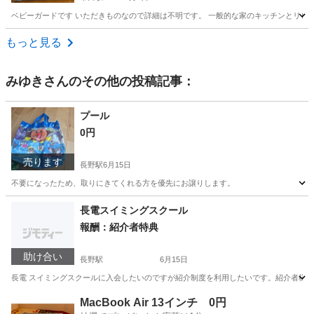
ベビーガードです いただきものなので詳細は不明です。 一般的な家のキッチンとリビ
長野
下伊那郡
市田駅
ベビー用品
もっと見る
みゆき
さんのその他の投稿記事：
プール
0円
売ります
長野駅
6月15日
不要になったため、取りにきてくれる方を優先にお譲りします。
長野
長野市
長野駅
キッズ用品
長電スイミングスクール
報酬：紹介者特典
助け合い
長野駅
6月15日
長電 スイミングスクールに入会したいのですが紹介制度を利用したいです。紹介者様
長野
長野市
長野駅
教えて
MacBook Air 13インチ 0円